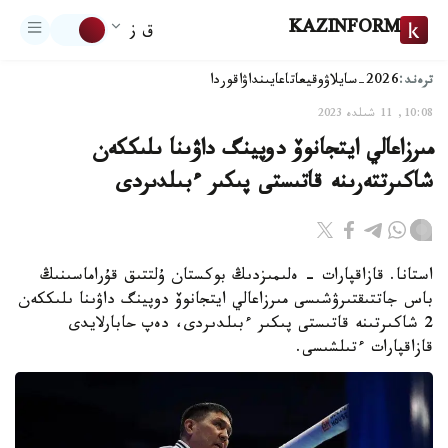
KAZINFORM
ق ز
ترەند:
2026-سايلاۋ
وقيعا
تاعايىنداۋ
اقوردا
10:08, 11 شىلدە 2023
مىرزاعالي ايتجانوۆ دوپينگ داۋىنا ىلىككەن
شاكىرتتەرىنە قاتىستى پىكىر ءبىلدىردى
استانا. قازاقپارات - ەلىمىزدىڭ بوكستان ۇلتتىق قۇراماسىنىڭ
باس جاتتىقتىرۋشىسى مىرزاعالي ايتجانوۆ دوپينگ داۋىنا ىلىككەن
2 شاكىرتىنە قاتىستى پىكىر ءبىلدىردى، دەپ حابارلايدى
قازاقپارات ءتىلشىسى.