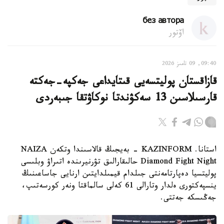
без автора
اۆتور
09:40, 09 تامىز 2026
قازاقستان پوليتسەيى قىتايداعى جەكپە-جەكتە
قارسىلاسىن 13 سەكۋندتا نوكاۋتقا جىبەردى
استانا. KAZINFORM - بەيجىڭ قالاسىندا وتكەن NAIZA
Diamond Fight Night حالىقارالىق تۋرنيرىندە اتىراۋ وبلىسى
پوليتسيا دەپارتامەنتى جىلدام قيمىلدايتىن ارنايى جاساعىنىڭ
ينسپەكتورى ەلدار وتارالى 61 كەلى سالماقتا ونەر كورسەتىپ،
جەڭىسكە جەتتى.