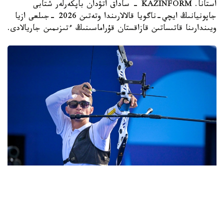
استانا. KAZINFORM - ساداق اتۋدان باپكەرلەر شتابى
جاپونيانىڭ ايچي-ناگويا قالالارىندا وتەتىن 2026 -جىلعى ازيا
ويىندارىنا قاتىساتىن قازاقستان قۇراماسىنىڭ ءتىزىمىن جاريالادى.
Фото: ҚР ҰОК
ءدۇبىرلى دودادا ەل نامىسىن 12 سپورتشى قورعايدى.