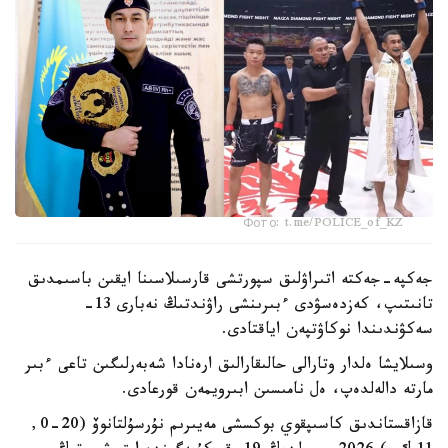
Фото: t.me/POLICE_of_KZ
جەكپە-جەكتە اتىراۋلىق سپورتشى قارسىلاسىنا ايقىن باسىمدىق
تانىتىپ، كەزدەسۋدى ءبىرىنشى راۋندتىڭ نەبارى 13-
سەكۋندىندا نوكاۋتپەن اياقتادى.
وسىلايشا ەلدار وتارالى حالىقارالىق ارەنادا شەبەرلىگىن تاعى ءبىر
مارتە دالەلدەپ، ەل نامىسىن ابىرويمەن قورعادى.
قازاقستاندىق كاسىپقوي بوكسشى مەيىرىم نۇرسۇلتانوۆ (20-0,