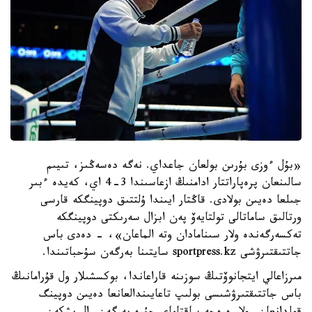
«بۇل ءوزى بۇرىن بولعان جاعداي. نەگە دەسەڭىز، تىيىم
سالىنعان پرەپاراتتار ادامنىڭ ازعاسىندا 3-4 اي، كەيدە ءبىر
جىلعا دەيىن بولادى. قاڭتار ايىندا ۇلتتىق دوپينگكە قارسى
ورتالىق ساماتالى تولتايەۆ پەن ابزال سەرىكتى دوپينگكە
تەكسەرگەندە ولار سىنامادان وتە الماعان»، - دەدى باس
جاتتىقتىرۋشى sportpress.kz سايتىنا بەرگەن سۇحباتىندا.
مىرزاعالي ايتجانوۆتىڭ سوزىنە قاراعاندا، بوكسشىلار ول قۇرامانىڭ
باس جاتتىقتىرۋشىسى بولىپ تاعايىندالعانعا دەيىن دوپينگ