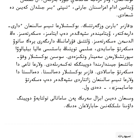
قولدانعان. ولار ەرەجە ساقتاماي جۇرە بەرگەن. ال ىشكەن
ۆيتامين ادام اعزاسىنان جارتى، ءتىپتى ءبىر جىلدان كەيىن دە
شىعادى.
«قازىر ءبارىن وزگەرتتىك. بوكسشىلارعا تىيىم سالىنعان ءدارى-
دارمەكتەر، ۆيتاميندەر ىشپەڭدەر دەپ ايتامىز، ەسكەرتەمىز. ەڭ
الدىمەن ەسكەرتەمىز. ۇلتتىق قۇرامانىڭ دارىگەرى يرەك ساتوۆ
ەسكەرتۋ جاسايدى، عىلىمي توپتىڭ باسشىسى عاليا بيليالوۆا
سپورتشىلارمەن سەمينار وتكىزەدى. سوسىن بوكسشىلار وقۋ-
جاتتىعۋ جيىندارىندا دوپينگكە تەكسەرىلەدى. ولارعا تاعى دا
ەسكەرتۋ جاسالادى. قازىر بوكسشىلار دەمالىستا. دەمالىستا دا
ولارعا تىيىم سالىنعان زاتتاردى ىشپەڭدەر دەپ ەسكەرتۋ
جاسايمىز»، - دەدى ول.
وسىعان دەيىن ابزال سەرىك پەن ساماتالى تولتايەۆ دوپينگ
داۋىنا ىلىككەنىن حابارلاعان ەدىك.
سپورت