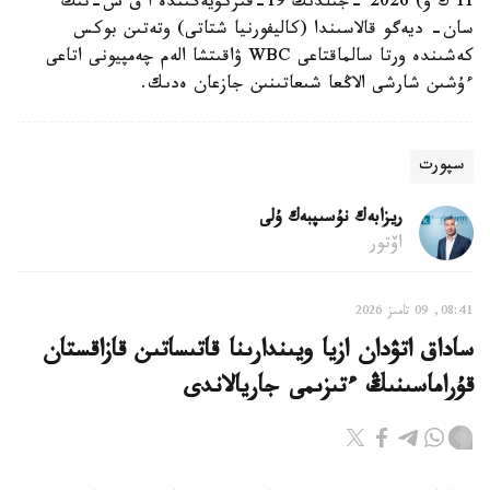
11 ك و) 2026 -جىلدىڭ 19-قىركۇيەگىندە ا ق ش-تىڭ
سان- ديەگو قالاسىندا (كاليفورنيا شتاتى) وتەتىن بوكس
كەشىندە ورتا سالماقتاعى WBC ۋاقىتشا الەم چەمپيونى اتاعى
ءۇشىن شارشى الاڭعا شىعاتىنىن جازعان ەدىك.
سپورت
ريزابەك نۇسىپبەك ۇلى
اۆتور
08:41, 09 تامىز 2026
ساداق اتۋدان ازيا ويىندارىنا قاتىساتىن قازاقستان
قۇراماسىنىڭ ءتىزىمى جاريالاندى