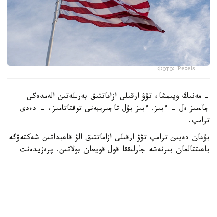
Фото: Pexels
- مەنىڭ ويىمشا، تۋۋ ارقىلى ازاماتتىق بەرىلەتىن الەمدەگى
جالعىز ەل - ءبىز. ءبىز بۇل تاجىريبەنى توقتاتامىز، - دەدى
ترامپ.
بۇعان دەيىن ترامپ تۋۋ ارقىلى ازاماتتىق الۋ قاعيداتىن شەكتەۋگە
باعىتتالعان بىرنەشە جارلىققا قول قويعان بولاتىن. پرەزيدەنت
اكىمشىلىگىنىڭ وكىلى ستيۆەن ميللەردىڭ ايتۋىنشا، ولاردىڭ
ءبىرى «بوسانۋ تۋريزمى» دەپ اتالاتىن تاجىريبەگە تىيىم سالۋعا
قاتىستى.
ايتا كەتەيىك، ا ق ش جاڭا ۆيزالىق كەپىل باعدارلاماسىن
ەنگىزىپ جاتىر، وعان سايكەس يمميگراتسيالىق ۆيزاعا كەيبىر