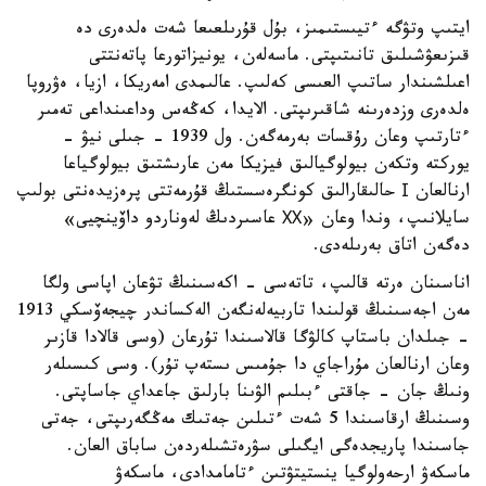
ايتىپ وتۋگە ءتيىستىمىز، بۇل قۇرىلعىعا شەت ەلدەرى دە
قىزىعۋشىلىق تانىتىپتى. ماسەلەن، يونيزاتورعا پاتەنتتى
اعىلشىندار ساتىپ العىسى كەلىپ. عالىمدى امەريكا، ازيا، ەۋروپا
ەلدەرى وزدەرىنە شاقىرىپتى. الايدا، كەڭەس وداعىنداعى تەمىر
ءتارتىپ وعان رۇقسات بەرمەگەن. ول 1939 - جىلى نيۋ -
يوركتە وتكەن بيولوگيالىق فيزيكا مەن عارىشتىق بيولوگياعا
ارنالعان І حالىقارالىق كونگرەسستىڭ قۇرمەتتى پرەزيدەنتى بولىپ
سايلانىپ، وندا وعان «ХХ عاسىردىڭ لەوناردو داۆينچيى»
دەگەن اتاق بەرىلەدى.
اناسىنان ەرتە قالىپ، تاتەسى - اكەسىنىڭ تۋعان اپاسى ولگا
مەن اجەسىنىڭ قولىندا تاربيەلەنگەن الەكساندر چيجەۆسكي 1913
- جىلدان باستاپ كالۋگا قالاسىندا تۇرعان (وسى قالادا قازىر
وعان ارنالعان مۇراجاي دا جۇمىس ىستەپ تۇر). وسى كىسىلەر
ونىڭ جان - جاقتى ءبىلىم الۋىنا بارلىق جاعداي جاساپتى.
وسىنىڭ ارقاسىندا 5 شەت ءتىلىن جەتىك مەڭگەرىپتى، جەتى
جاسىندا پاريجدەگى ايگىلى سۋرەتشىلەردەن ساباق العان.
ماسكەۋ ارحەولوگيا ينستيتۋتىن ءتامامدادى، ماسكەۋ