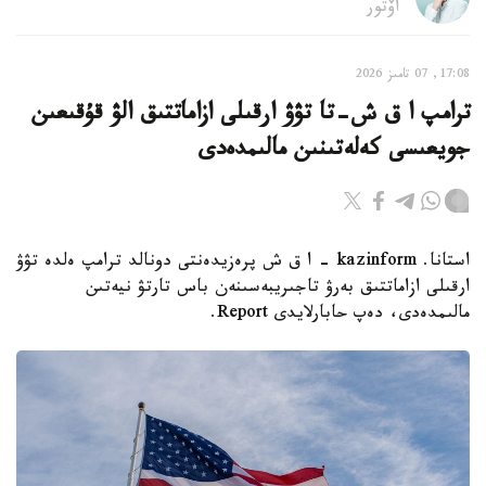
اۆتور
17:08, 07 تامىز 2026
ترامپ ا ق ش-تا تۋۋ ارقىلى ازاماتتىق الۋ قۇقىعىن
جويعىسى كەلەتىنىن مالىمدەدى
استانا. kazinform - ا ق ش پرەزيدەنتى دونالد ترامپ ەلدە تۋۋ
ارقىلى ازاماتتىق بەرۋ تاجىريبەسىنەن باس تارتۋ نيەتىن
مالىمدەدى، دەپ حابارلايدى Report.