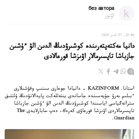
без автора
اۆتور
22:46, 07 تامىز 2026
دانيا مەكتەپتەرىندە كوشىرۋدىڭ الدىن الۋ ءۇشىن
جازباشا تاپسىرمالار اۋىزشا قورعالادى
استانا. KAZINFORM - دانيادا جوعارى سىنىپ وقۋشىلارى
ءبىلىم بەرۋ جۇيەسىندە جاساندى ينتەللەكت پايدالانۋدىڭ ۇلتتىق
ستراتەگياسى اياسىندا كوشىرۋدىڭ الدىن الۋ ءۇشىن جازباشا
تاپسىرمالاردى اۋىزشا قورعاۋى كەرەك، دەپ حابارلايدى The
Guardian.