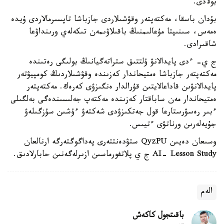
بولادى.
بۇدان باسقا، مەكتەپتەر وقۋشىلاردى جازباشا تاپسىرمالاردى ۇيدە
ەمەس، سىنىپتا مۇعالىمنىڭ باقىلاۋىمەن تىكەلەي ورىنداۋعا
شاقىرادى.
ج ي- ءدى پايدالانۋ ۇلتتىق ستراتەگيانىڭ بولىگى رەتىندە
مەكتەپتەر جازباشا ەمتيحاندار كەزىندە وقۋشىلاردىڭ كومپيۋتەر
پايدالانۋىن قاداعالايتىن قۇرالدار ەنگىزۋى كەرەك. مەكتەپتەر
ەمتيحاندار مەن ساباقتار كەزىندە مەكتەپ جەلىسىندەگى بەلگىلى
ءبىر رەسۋرستارعا قول جەتكىزۋدى شەكتەۋ ءۇشىن سۇزگىلەۋ
جۇيەلەرىن ورناتۋى ءتيىس.
وسىعان دەيىن QyzPU ستۋدەنتتەرى پەداگوگتەرگە ارنالعان
AI- Lesson Study ج ي پلاتفورماسىن ازىرلەگەنىن حابارلادىق.
الەم
باقىتجول كاكەش