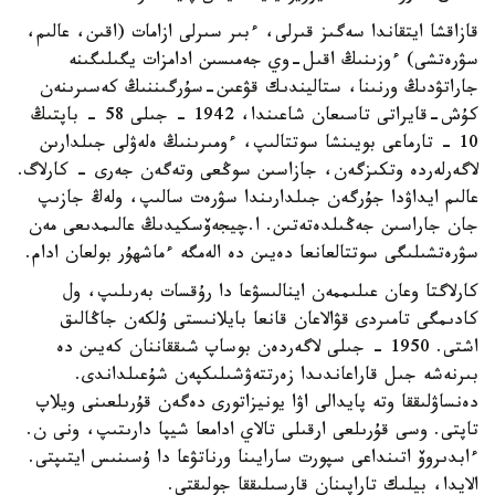
قازاقشا ايتقاندا سەگىز قىرلى، ءبىر سىرلى ازامات (اقىن، عالىم،
سۋرەتشى) ءوزىنىڭ اقىل-وي جەمىسىن ادامزات يگىلىگىنە
جاراتۋدىڭ ورنىنا، ستاليندىك قۋعىن-سۇرگىننىڭ كەسىرىنەن
كۇش-قايراتى تاسىعان شاعىندا، 1942 - جىلى 58 - باپتىڭ
10 - تارماعى بويىنشا سوتتالىپ، ءومىرىنىڭ ەلەۋلى جىلدارىن
لاگەرلەردە وتكىزگەن، جازاسىن سوڭعى وتەگەن جەرى - كارلاگ.
عالىم ايداۋدا جۇرگەن جىلدارىندا سۋرەت سالىپ، ولەڭ جازىپ
جان جاراسىن جەڭىلدەتەتىن. ا.چيجەۆسكيدىڭ عالىمدىعى مەن
سۋرەتشىلىگى سوتتالعانعا دەيىن دە الەمگە ءماشهۇر بولعان ادام.
كارلاگتا وعان عىلىممەن اينالىسۋعا دا رۇقسات بەرىلىپ، ول
كادىمگى تامىردى قۋالاعان قانعا بايلانىستى ۇلكەن جاڭالىق
اشتى. 1950 - جىلى لاگەردەن بوساپ شىققاننان كەيىن دە
بىرنەشە جىل قاراعاندىدا زەرتتەۋشىلىكپەن شۇعىلداندى.
دەنساۋلىققا وتە پايدالى اۋا يونيزاتورى دەگەن قۇرىلعىنى ويلاپ
تاپتى. وسى قۇرىلعى ارقىلى تالاي ادامعا شيپا دارىتىپ، ونى ن.
ءابدىروۆ اتىنداعى سپورت سارايىنا ورناتۋعا دا ۇسىنىس ايتىپتى.
الايدا، بيلىك تاراپىنان قارسىلىققا جولىقتى.