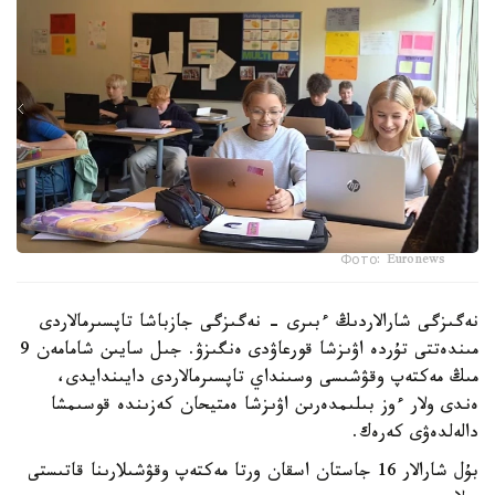
Фото: Euronews
نەگىزگى شارالاردىڭ ءبىرى - نەگىزگى جازباشا تاپسىرمالاردى
مىندەتتى تۇردە اۋىزشا قورعاۋدى ەنگىزۋ. جىل سايىن شامامەن 9
مىڭ مەكتەپ وقۋشىسى وسىنداي تاپسىرمالاردى دايىندايدى،
ەندى ولار ءوز بىلىمدەرىن اۋىزشا ەمتيحان كەزىندە قوسىمشا
دالەلدەۋى كەرەك.
بۇل شارالار 16 جاستان اسقان ورتا مەكتەپ وقۋشىلارىنا قاتىستى