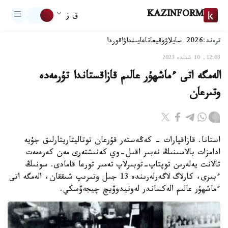
KAZINFORM
ق ز
ترەند:
2026-سايلاۋ
وقيعا
تاعايىنداۋ
اقوردا
12:03, 10 شىلدە 2023
الەمگە اتى ءماشهۇر عالىم قازاقستاندا تۇرمەدە
وتىرعان
استانا. قازاقپارات - كەڭەستەر قۇرعان توتاليتاريتارلىق جۇيە
ادامزات بالاسىنىڭ نەبىر اقىل-وي كەنىشتەرى مەن كەرەمەت
تالانت يەلەرىن توپتاپ-توبىرلاپ تەمىر تورعا قامادى. سونىڭ
ءبىرى، كارلاگ لاگەرلەرىندە 13 جىل وتىرىپ شىققان، الەمگە اتى
ءماشهۇر عالىم الەكساندر لەونيدوۆيچ چيجەۆسكي.