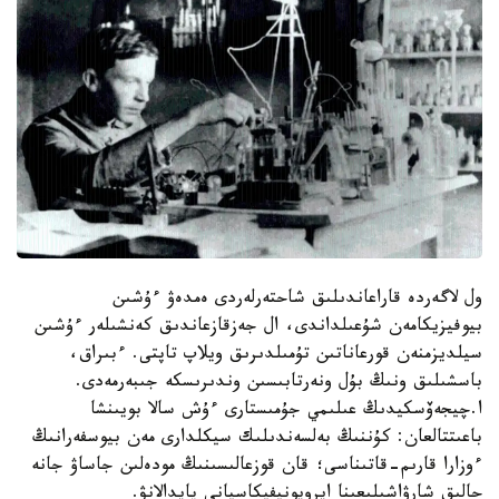
ول لاگەردە قاراعاندىلىق شاحتەرلەردى ەمدەۋ ءۇشىن
بيوفيزيكامەن شۇعىلداندى، ال جەزقازعاندىق كەنشىلەر ءۇشىن
سيلديزمنەن قورعاناتىن تۇمىلدىرىق ويلاپ تاپتى. ءبىراق،
باسشىلىق ونىڭ بۇل ونەرتابىسىن وندىرىسكە جىبەرمەدى.
ا.چيجەۆسكيدىڭ عىلىمي جۇمىستارى ءۇش سالا بويىنشا
باعىتتالعان: كۇننىڭ بەلسەندىلىك سيكلدارى مەن بيوسفەرانىڭ
ءوزارا قارىم-قاتىناسى؛ قان قوزعالىسىنىڭ مودەلىن جاساۋ جانە
حالىق شارۋاشىلىعىنا ايرويونيفيكاسيانى پايدالانۋ.