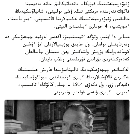
ۋنيۆەرسيتەتىنىڭ فيزيكا- ماتەماتيكالىق جانە مەديسينا
فاكۋلتەتتەرىندە ەرىكتى تىڭداۋشى بولىپتى، شانياۆسكيدىڭ
حالىقتىق ۋنيۆەرسيتەتىنىڭ لەكسيالارىنا قاتىسىپتى. ءبىر باسىنا،
ءسويتىپ، 4 جوعارى ءبىلىمدى الىپتى.
مىنانى دا ايتىپ وتۋگە ءتيىستىمىز: اكەسى لەونيد چيجەۆسكي دە
ونەرتاپقىش بولعان. ول جابىق پوزيسيالاردان اتۋ ءۇشىن
كومانديرلىك بۇرىش ولشەگىش پەن سىمنان جاسالعان
كەدەرگىلەردى بۇزاتىن قۇرىلعىنى ويلاپ تاپقان.
الەكساندر چيجەۆسكيدىڭ قالىپتاسۋىندا عارىش عىلىمىنىڭ
نەگىزىن قالاۋشىلاردىڭ ءبىرى كونستانتين سيولكوۆسكيدىڭ
ەڭبەگى زور. ول ەكەۋى 1914 - جىلى كالۋگادا تانىسىپ،
ءبىرىن- ءبىرى ۇنەمى قولداپ وتىرىپتى.