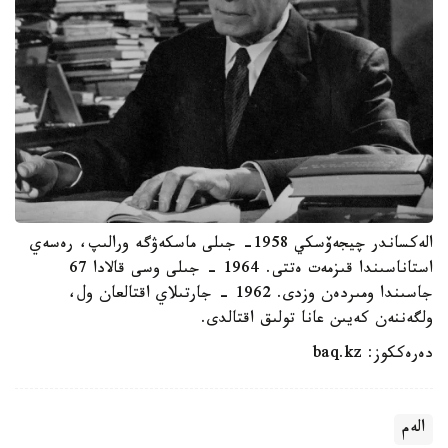
الەكساندر چيجەۆسكي 1958- جىلى ماسكەۋگە ورالىپ، رەسەي
استاناسىندا قىزمەت ەتتى. 1964 - جىلى وسى قالادا 67
جاسىندا ومىردەن وزدى. 1962 - جارتىلاي اقتالعان ول،
ولگەننەن كەيىن عانا تولىق اقتالدى.
دەرەككوز: baq.kz
الەم