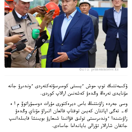
Фото: primeminister.kz
ۇكىمەتتىك توپ حوش ءيىستى كومىرسۋتەكتەردى ءوندىرۋ جانە
مۇنايدى تەرەڭ وڭدەۋ كەشەنىن ارالاپ كوردى.
وسى جەردە زاۋىتتىڭ باس ديرەكتورى مۇرات دوسمۇراتوۆ م ا ە
ك- تەگى اپاتتان كەيىن توقتاپ قالعان اتىراۋ مۇناي وڭدەۋ
زاۋىتىندا ءوندىرىستى تولىق قۋاتىنا شىعارۋ بويىنشا قابىلدانىپ
جاتقان شارالار تۋرالى بايانداما جاسادى.