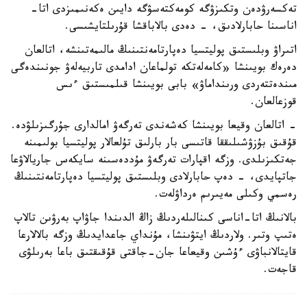
تەكسەرۋدەن وتكىزۋگە كومەكتەسۋگە دايىن ەكەنىمىزدى اتا-
اناسىنا حابارلادىق، - دەدى بالاباقشا قۇرىلتايشىسى.
اتىراۋ وبلىستىق پوليتسيا دەپارتامەنتىنىڭ مالىمەتىنشە، اتالعان
دەرەك بويىنشا «كامەلەتكە تولماعان ادامدى تاربيەلەۋ جونىندەگى
مىندەتتەردى ورىنداماۋ» بابى بويىنشا قىلمىستىق ءىس
قوزعالعان.
- اتالعان وقيعا بويىنشا كەشەندى تەرگەۋ امالدارى جۇرگىزىلۋدە.
قۇقىق بۇزۋشىلىققا قاتىسى بار بارلىق تۇلعالار پوليتسيا بولىمىنە
جەتكىزىلدى. وزگە اقپارات تەرگەۋ مۇددەسىنە سايكەس جاريالاۋعا
جاتپايدى، - دەپ حابارلادى وبلىستىق پوليتسيا دەپارتامەنتىنىڭ
رەسمي وكىلى مەيىرىم ەرداۋلەت.
بالانىڭ اتا-اناسى كىنالىلەردىڭ زاڭ الدىندا جاۋاپ بەرۋىن تالاپ
ەتىپ وتىر. ولاردىڭ ايتۋىنشا، مۇنداي جاعدايدىڭ وزگە بالالارعا
قايتالانباۋى ءۇشىن وقيعاعا جان-جاقتى قۇقىقتىق باعا بەرىلۋى
قاجەت.