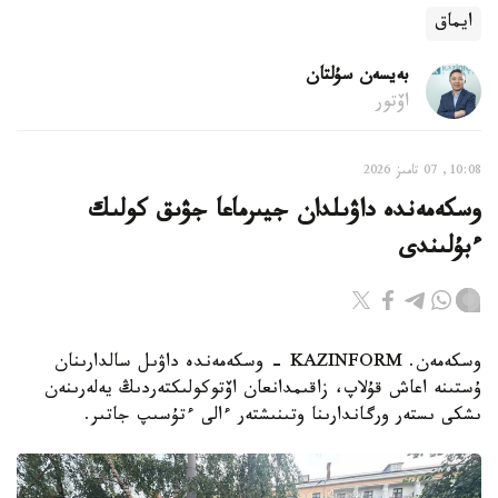
ايماق
بەيسەن سۇلتان
اۆتور
10:08, 07 تامىز 2026
وسكەمەندە داۋىلدان جيىرماعا جۋىق كولىك
ءبۇلىندى
وسكەمەن. KAZINFORM - وسكەمەندە داۋىل سالدارىنان
ۇستىنە اعاش قۇلاپ، زاقىمدانعان اۆتوكولىكتەردىڭ يەلەرىنەن
ىشكى ىستەر ورگاندارىنا وتىنىشتەر ءالى ءتۇسىپ جاتىر.