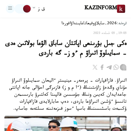
KAZINFORM
ق ز
ترەند:
2026-سايلاۋ
وقيعا
تاعايىنداۋ
اقوردا
19:05, 05 شىلدە 2023
ەكى جىل بۇرىنعى اپاتتان ساباق الۋعا بولاتىن ەدى
- سمايىلوۆ اتىراۋ م ءو ز- گە باردى
اتىراۋ. قازاقپارات - پرەمەر- مينيستر ءاليحان سمايىلوۆ اتىراۋ
مۇناي وڭدەۋ زاۋىتىنىڭ (ءا م و ز) قازىرگى احۋالى جانە اپاتتى
جاعدايدان كەيىن ونىڭ جۇمىسىن قالپىنا كەلتىرۋ بارىسىمەن
تانىسۋ ءۇشىن اتىراۋعا باردى، دەپ حابارلايدى قازاقپارات
ۇكىمەت باسشىسىنىڭ باسپا ءسوز قىزمەتىنە سىلتەمە جاساپ.