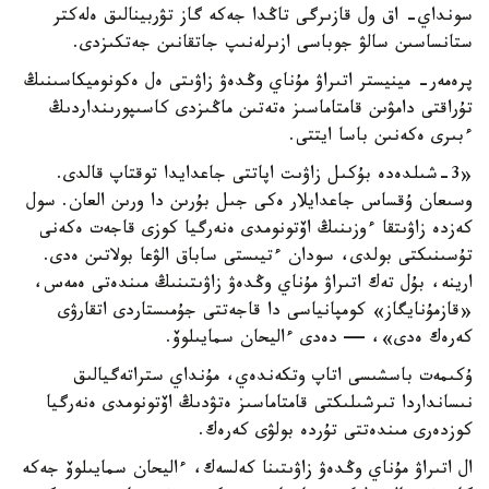
سونداي- اق ول قازىرگى تاڭدا جەكە گاز تۋربينالىق ەلەكتر
ستانساسىن سالۋ جوباسى ازىرلەنىپ جاتقانىن جەتكىزدى.
پرەمەر- مينيستر اتىراۋ مۇناي وڭدەۋ زاۋىتى ەل ەكونوميكاسىنىڭ
تۇراقتى دامۋىن قامتاماسىز ەتەتىن ماڭىزدى كاسىپورىنداردىڭ
ءبىرى ەكەنىن باسا ايتتى.
«3-شىلدەدە بۇكىل زاۋىت اپاتتى جاعدايدا توقتاپ قالدى.
وسىعان ۇقساس جاعدايلار ەكى جىل بۇرىن دا ورىن العان. سول
كەزدە زاۋىتقا ءوزىنىڭ اۆتونومدى ەنەرگيا كوزى قاجەت ەكەنى
تۇسىنىكتى بولدى، سودان ءتيىستى ساباق الۋعا بولاتىن ەدى.
ارينە، بۇل تەك اتىراۋ مۇناي وڭدەۋ زاۋىتىنىڭ مىندەتى ەمەس،
«قازمۇنايگاز» كومپانياسى دا قاجەتتى جۇمىستاردى اتقارۋى
كەرەك ەدى»، — دەدى ءاليحان سمايىلوۆ.
ۇكىمەت باسشىسى اتاپ وتكەندەي، مۇنداي ستراتەگيالىق
نىسانداردا تىرشىلىكتى قامتاماسىز ەتۋدىڭ اۆتونومدى ەنەرگيا
كوزدەرى مىندەتتى تۇردە بولۋى كەرەك.
ال اتىراۋ مۇناي وڭدەۋ زاۋىتىنا كەلسەك، ءاليحان سمايىلوۆ جەكە