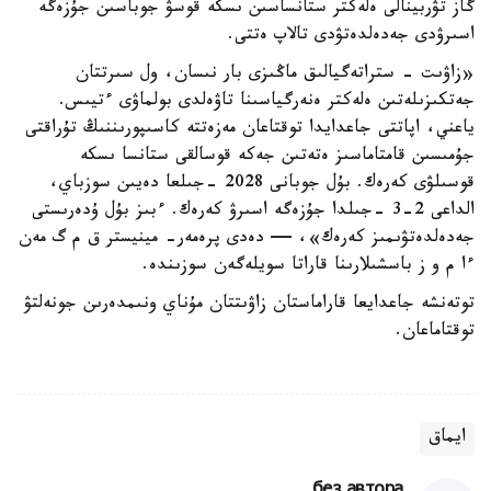
گاز تۋربينالى ەلەكتر ستانساسىن ىسكە قوسۋ جوباسىن جۇزەگە
اسىرۋدى جەدەلدەتۋدى تالاپ ەتتى.
«زاۋىت - ستراتەگيالىق ماڭىزى بار نىسان، ول سىرتتان
جەتكىزىلەتىن ەلەكتر ەنەرگياسىنا تاۋەلدى بولماۋى ءتيىس.
ياعني، اپاتتى جاعدايدا توقتاعان مەزەتتە كاسىپورىننىڭ تۇراقتى
جۇمىسىن قامتاماسىز ەتەتىن جەكە قوسالقى ستانسا ىسكە
قوسىلۋى كەرەك. بۇل جوبانى 2028 -جىلعا دەيىن سوزباي،
الداعى 2-3 -جىلدا جۇزەگە اسىرۋ كەرەك. ءبىز بۇل ۇدەرىستى
جەدەلدەتۋىمىز كەرەك»، — دەدى پرەمەر- مينيستر ق م گ مەن
ءا م و ز باسشىلارىنا قاراتا سويلەگەن سوزىندە.
توتەنشە جاعدايعا قاراماستان زاۋىتتان مۇناي ونىمدەرىن جونەلتۋ
توقتاماعان.
ايماق