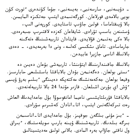
- دۇيسەنبى، سارسەنبى، بەيسەنبى، جۇما كۇندەرى ءتورت كۇن
بويى بالامدى قورلاعان. كورگەنىمدى ايتىپ جەتكىزە المايمىن.
بالا ۇيىقتاماسا، قولىن جاۋىپ تاستايدى. كورپەنى الىپ،
ۇستىنەن باسىپ تۇرادى. شايقاعان كەزدە لاقتىرىپ جىبەرەدى.
بالا ەكى بەتىمەن قۇلايدى. قايتادان تاربيەشىنىڭ ەتەگىنە
جارماسادى. تاماق ىشكىسى كەلسە، ونى دا بەرمەيدى، - دەدى
بالانىڭ اناسى جازيرا عابيدەن.
بالانىڭ جاقىندارىنىڭ ايتۋىنشا، تاربيەشى بۇعان دەيىن دە
ءىستى بولعان. دەگەنمەن بۇدان بالاباقشا باسشىلىعى حابارسىز.
وقيعا بولعان جەكەمەنشىك مەكتەپكە دەيىنگى ءبىلىم بەرۋ ۇيىمى
ءۇش اي بۇرىن اشىلعان. قازىر مۇندا 24 بالا تاربيەلەنەدى.
بالاباقشا قۇرىلتايشىسى ناعيما امانقوسوۆا بۇل جاعدايدىڭ العاش
رەت تىركەلگەنىن ايتىپ، اتا-انادان كەشىرىم سۇرادى.
- ءبىز مۇنى بىلگەن جوقپىز. بۇل جاعدايدى اتا-اناسىمەن
بىرگە بىلدىك. تاربيەشىنىڭ ۇيىنە بارىپ سويلەستىك، ءبىراق
ول ناقتى جاۋاپ بەرە المادى. بالانى تولىق مەديتسينالىق