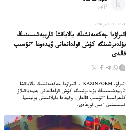
без автора
اۆتور
12:24, 07 تامىز 2026
اتىراۋدا جەكەمەنشىك بالاباقشا تاربيەشىسىنىڭ
بۇلدىرشىنگە كۇش قولدانعانى ۆيدەوعا ءتۇسىپ
قالدى
اتىراۋ. KAZINFORM - اتىراۋدا جەكەمەنشىك بالاباقشا
تاربيەشىسىنىڭ بۇلدىرشىنگە كۇش قولدانعانى بەينەباقىلاۋ
كامەراسىنا ءتۇسىپ قالعان. وقيعاعا بايلانىستى پوليتسيا
قىلمىستىق ءىس قوزعادى.