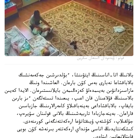
فوتو: ۆيدەودان الىنعان سكرين
بالانىڭ اتا-اناسىنىڭ ايتۋىنشا، ءبۇلدىرشىن جەكەمەنشىك
بالاباقشاعا نەبارى بەس كۇن بارعان. العاشىندا ونىڭ
مازاسىزدانۋىن بەيىمدەلۋ كەزەڭىمەن بايلانىستىرعان. الايدا كەيىن
بالاسىنىڭ قۇلاعىنان قان اعىپ، يىعىندا تىستەلگەن ءىز بارىن
بايقاپ، بالاباقشاداعى بەينەباقىلاۋ كامەرالارىنىڭ جازباسىن
قاراعان. بەينەجازبادا تاربيەشىنىڭ بالانى قولىنان سۇيرەپ،
جۇلقىلاپ، كۇشتەپ ۇيىقتاتۋعا ارەكەتتەنگەنى كورىنەدى.
كىشكەنتايدىڭ اناسى مۇنداي ارەكەتتەر بىرنەشە كۇن بويى
قايتالانعانىن ايتادى.