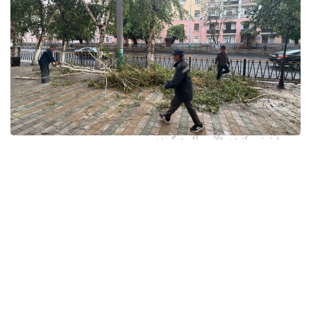
فوتو: وسكەمەن قالاسى اكىمدىگىنەن
قالا اكىمدىگىنىڭ مالىمەتىنشە، داۋىل كەزىندە ورتالىق
كوشەلەردە جەل 15 اعاشتى قۇلاتقان. ولاردىڭ ءبىرقاتارى جول
جيەگىندە تۇرعان اۆتوكولىكتەردىڭ ۇستىنە قۇلادى.
- قازىرگى ۋاقىتتا پوليتسياعا اعاشتاردىڭ قۇلاۋى سالدارىنان
كولىكتەرى زاقىمدانعان 17 اۆتوكولىك يەسىنەن ارىز ءتۇستى، -
دەپ حابارلادى شقو پوليتسيا دەپارتامەنتىنىڭ باسپا ءسوز
قىزمەتىنەن.