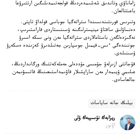
زاماناۋي وتاندىق شەشىمدەردىڭ قولجەتىمدىلىگىن ارتتىرۋعا
باعىتتالعان.
وتىرىس قورىتىندىسىندا ستراتەگيا جوباسى قولداۋ تاپتى.
دەنساۋلىق ساقتاۋ مينيسترلىگىنە ۇسىنىستاردى قاراستىرىپ،
نەگىزدەلگەن باستامالاردى ستراتەگيا مەن ونى ىسكە اسىرۋ
جونىندەگى ءىس-قيمىل جوسپارىن جەتىلدىرۋ كەزىندە ەسكەرۋ
ۇسىنىلدى.
قۇجاتتى ازىرلەۋ جۇمىسى مۇددەلى مەملەكەتتىك ورگانداردىڭ،
عىلىمي ۇيىمدار مەن ساراپشىلار قاۋىمداستىعىنىڭ قاتىسۋىمەن
جالعاسادى.
بيلىك جانە ساياسات
ريزابەك نۇسىپبەك ۇلى
اۆتور