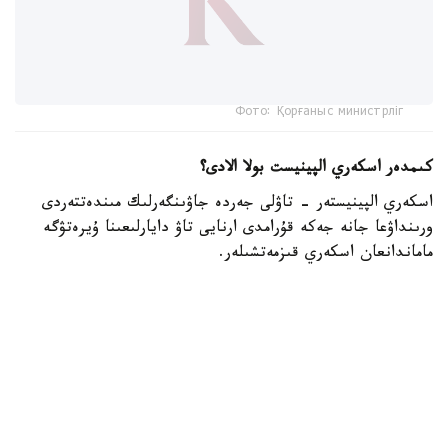
Фото: Қорғаныс министрліг
كىمدەر اسكەري الپينيست بولا الادى؟
اسكەري الپينيستەر - تاۋلى جەردە جاۋىنگەرلىك مىندەتتەردى
ورىنداۋعا جانە جەكە قۇرامدى ارنايى تاۋ دايارلىعىنا ۇيرەتۋگە
ماماندانعان اسكەري قىزمەتشىلەر.
- تاۋ دايارلىعى بويىنشا ارنايى بىلىكتىلىكتەن وتكەن اسكەري
قىزمەتشىلەر ەلىمىزدىڭ ءتۇرلى اسكەري بولىمدەرىندە قىزمەت
اتقارىپ، تاۋلى جەردەگى جاۋىنگەرلىك دايارلىقتى ۇيىمداستىرۋعا
جانە جەكە قۇرامدى وقىتۋعا ۇلەسىن قوسىپ كەلەدى، -
دەلىنگەن قورعانىس مينيسترلىگىنىڭ Kazinform اگەنتتىگىنە
بەرگەن جاۋابىندا.