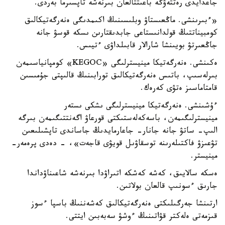
جاعدايدى رەتتەۋگە باعىتتالعان بىرنەشە تاپسىرما بەردى.
«ءبىرىنشى. ماڭعىستاۋ وبلىسىنىڭ اكىمدىگى ەنەرگەتيكالىق
كومبيناتتىڭ قولدانىستاعى جابدىقتارىن ىسكە قوسۋ جانە
جاڭعىرتۋ بويىنشا شارالار قابىلداۋى ءتيىس.
ەكىنشى. ەنەرگەتيكا مينيسترلىگى «KEGOC» كومپانياسىمەن
بىرلەسىپ، باتىس ەنەرگەتيكالىق تورابىنىڭ قالىپتى جۇمىسىن
قامتاماسىز ەتۋى كەرەك.
ءۇشىنشى. ەنەرگەتيكا مينيسترلىگى ىشكى ىستەر
مينيسترلىگىمەن، باسەكەلەستىكتى قورعاۋ اگەنتتىگىمەن بىرگە
الىپ- ساتۋ جانە جانار- جاعارمايدىڭ جاساندى تاپشىلىعىن
تۋعىزۋ فاكتىلەرىنە توسقاۋىل قويۋى قاجەت»، - دەدى پرەمەر-
مينيستر.
ەسكە سالايىق، كەشە كەشكە اتىراۋدا بىرنەشە شاعىناۋداندا
جارىق ءسونىپ قالعان بولاتىن.
ارتىنشا جەرگىلىكتى ەنەرگەتيكالىق كەشەننىڭ باسپا ءسوز
قىزمەتى ەلەكتر قۋاتىنىڭ ءوشۋ سەبەبىن ايتتى.