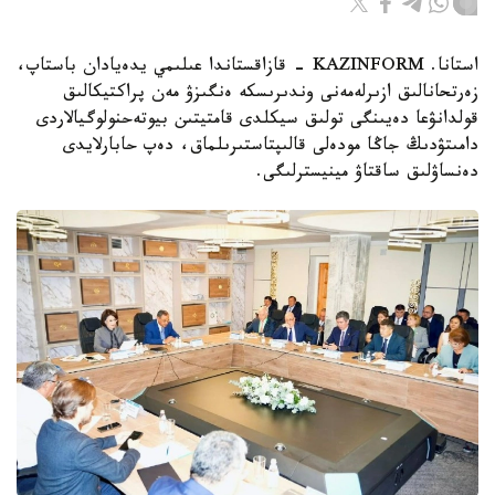
استانا. KAZINFORM - قازاقستاندا عىلىمي يدەيادان باستاپ،
زەرتحانالىق ازىرلەمەنى وندىرىسكە ەنگىزۋ مەن پراكتيكالىق
قولدانۋعا دەيىنگى تولىق سيكلدى قامتيتىن بيوتەحنولوگيالاردى
دامىتۋدىڭ جاڭا مودەلى قالىپتاستىرىلماق، دەپ حابارلايدى
دەنساۋلىق ساقتاۋ مينيسترلىگى.