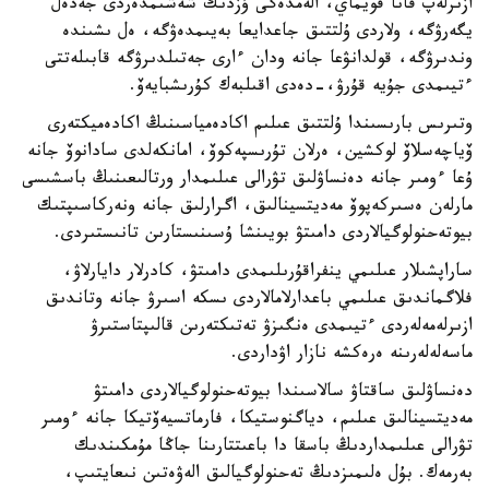
ازىرلەپ قانا قويماي، الەمدەگى ۇزدىك شەشىمدەردى جەدەل
يگەرۋگە، ولاردى ۇلتتىق جاعدايعا بەيىمدەۋگە، ەل ىشىندە
وندىرۋگە، قولدانۋعا جانە ودان ءارى جەتىلدىرۋگە قابىلەتتى
ءتيىمدى جۇيە قۇرۋ،-دەدى اقىلبەك كۇرىشبايەۆ.
وتىرىس بارىسىندا ۇلتتىق عىلىم اكادەمياسىنىڭ اكادەميكتەرى
ۆياچەسلاۆ لوكشين، ەرلان تۇرىسپەكوۆ، امانكەلدى سادانوۆ جانە
ۇعا ءومىر جانە دەنساۋلىق تۋرالى عىلىمدار ورتالىعىنىڭ باسشىسى
مارلەن ەسىركەپوۆ مەديتسينالىق، اگرارلىق جانە ونەركاسىپتىك
بيوتەحنولوگيالاردى دامىتۋ بويىنشا ۇسىنىستارىن تانىستىردى.
ساراپشىلار عىلىمي ينفراقۇرىلىمدى دامىتۋ، كادرلار دايارلاۋ،
فلاگماندىق عىلىمي باعدارلامالاردى ىسكە اسىرۋ جانە وتاندىق
ازىرلەمەلەردى ءتيىمدى ەنگىزۋ تەتىكتەرىن قالىپتاستىرۋ
ماسەلەلەرىنە ەرەكشە نازار اۋداردى.
دەنساۋلىق ساقتاۋ سالاسىندا بيوتەحنولوگيالاردى دامىتۋ
مەديتسينالىق عىلىم، دياگنوستيكا، فارماتسيەۆتيكا جانە ءومىر
تۋرالى عىلىمداردىڭ باسقا دا باعىتتارىنا جاڭا مۇمكىندىك
بەرمەك. بۇل ەلىمىزدىڭ تەحنولوگيالىق الەۋەتىن نىعايتىپ،