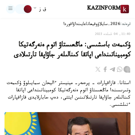
KAZINFORM
ق ز
ترەند:
2026-سايلاۋ
وقيعا
تاعايىنداۋ
اقوردا
11:40, 04 شىلدە 2023
ۇكىمەت باسشىسى: ماڭعىستاۋ اتوم ەنەرگەتيكا
كومبيناتىنداعى اپاتقا كىنالىلەر جاۋاپقا تارتىلادى
استانا. قازاقپارات - پرەمەر- مينيستر ءاليحان سمايىلوۆ ۇكىمەت
وتىرىسىندا ماڭعىستاۋ اتوم ەنەرگەتيكا كومبيناتىنداعى اپاتقا
كىنالىلەر جاۋاپقا تارتىلاتىنىن ايتتى، دەپ حابارلايدى قازاقپارات
ءتىلشىسى.