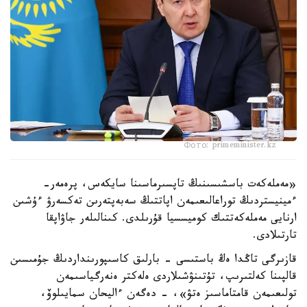
Фото: primeminister.kz
«مەملەكەت باسشىسىنىڭ تاپسىرماسىنا سايكەس، پرەمەر-
ءمينيستردىڭ توراعالىعىمەن اپاتتىڭ سەبەپتەرىن تەكسەرۋ ءۇشىن
ارنايى مەملەكەتتىك كوميسسيا قۇرىلدى. كىنالىلەر جاۋاپقا
تارتىلادى.
قازىرگى تاڭدا ەڭ باستىسى - بارلىق كاسىپورىنداردىڭ جۇمىسىن
قالپىنا كەلتىرىپ، تۇتىنۋشىلاردى ەلەكتر ەنەرگياسىمەن
تولىعىمەن قامتاماسىز ەتۋ»، - دەگەن ءاليحان سمايىلوۆ،