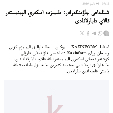
09:12, 08 تامىز 2026
شىڭداعى جاۋىنگەرلەر: ەلىمىزدە اسكەري الپينيستەر
قالاي دايارلانادى
استانا. KAZINFORM - بۇگىن - حالىقارالىق الپينيزم كۇنى.
وسىعان وراي Kazinform ءتىلشىسى قازاقستان قارۋلى
كۇشتەرىندەگى اسكەري الپينيستەردىڭ قالاي دايارلاناتىنىن،
حالىقارالىق ارەناداعى جەتىستىكتەرىن جانە بۇل ماماندىقتىڭ
باستى قاعيداتىن سارالادى.