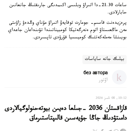
ساعات 21.30-دا اتىراۋ وبلىسى اكىمدىگى جارىقتىڭ جانعانىن
حابارلادى.
پرەزيدەنت قاسىم- جومارت توقايەۆ اتىراۋ مۇناي وڭدەۋ زاۋىتى
مەن ماڭعىستاۋ اتوم ەنەرگەتيكا كومبيناتىندا تۋىنداعان جاعداي
بويىنشا مەملەكەتتىك كوميسسيا قۇرۋدى تاپسىردى.
بيلىك جانە ساياسات
без автора
اۆتور
10:12, 08 تامىز 2026
قازاقستان 2036 -جىلعا دەيىن بيوتەحنولوگيالاردى
دامىتۋدىڭ جاڭا جۇيەسىن قالىپتاستىرماق