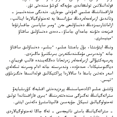
قولدانىلاتىن تولىققاندى جۇيەگە كوشۋ مىندەتى تۇر.
قازاقستاننىڭ عىلىمي الەۋەتى جوعارى. ەندىگى مىندەتىمىز -
وتاندىق ازىرلەمەلەردىڭ سۇرانىسقا يە تەحنولوگيالارعا اينالىپ،
ازاماتتارىمىزدىڭ دەنساۋلىعى مەن ءومىر ساپاسىن جاقسارتۋعا
قىزمەت ەتۋىنە جاعداي جاساۋ،-دەدى دەنساۋلىق ساقتاۋ
ءمينيسترى.
ونىڭ ايتۋىنشا، بۇل باعىتتا عىلىم، ءبىلىم، دەنساۋلىق ساقتاۋ
جانە ءوندىرىس مۇمكىندىكتەرىن بىرىكتىرۋ ماڭىزدى.
پەرسپەكتيۆالى ازىرلەمەلەر زەرتحانا دەڭگەيىندە قالىپ قويماي،
دياگنوستيكادا، ەمدەۋدە، وندىرىستە جانە ادام ومىرىنە تىكەلەي
اسەر ەتەتىن باسقا دا سالالاردا پراكتيكالىق قولدانىسقا ەنگىزىلۋى
ءتيىس.
ۇلتتىق عىلىم اكادەمياسىنىڭ پرەزيدەنتى اقىلبەك كۇرىشبايەۆ
ستراتەگيانىڭ نەگىزگى مىندەتتەرىنىڭ ءبىرى قازاقستاندا تولىق
تەحنولوگيالىق تسيكل جۇيەسىن قالىپتاستىرۋ ەكەنىن ايتتى.
- ستراتەگيانىڭ باستى ناتيجەسى - تەك جاڭا تەحنولوگيالاردى