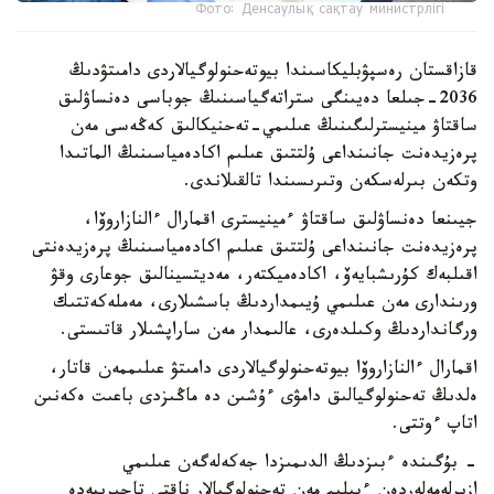
Фото: Денсаулық сақтау министрлігі
قازاقستان رەسپۋبليكاسىندا بيوتەحنولوگيالاردى دامىتۋدىڭ
2036-جىلعا دەيىنگى ستراتەگياسىنىڭ جوباسى دەنساۋلىق
ساقتاۋ مينيسترلىگىنىڭ عىلىمي-تەحنيكالىق كەڭەسى مەن
پرەزيدەنت جانىنداعى ۇلتتىق عىلىم اكادەمياسىنىڭ الماتىدا
وتكەن بىرلەسكەن وتىرىسىندا تالقىلاندى.
جيىنعا دەنساۋلىق ساقتاۋ ءمينيسترى اقمارال ءالنازاروۆا،
پرەزيدەنت جانىنداعى ۇلتتىق عىلىم اكادەمياسىنىڭ پرەزيدەنتى
اقىلبەك كۇرىشبايەۆ، اكادەميكتەر، مەديتسينالىق جوعارى وقۋ
ورىندارى مەن عىلىمي ۇيىمداردىڭ باسشىلارى، مەملەكەتتىك
ورگانداردىڭ وكىلدەرى، عالىمدار مەن ساراپشىلار قاتىستى.
اقمارال ءالنازاروۆا بيوتەحنولوگيالاردى دامىتۋ عىلىممەن قاتار،
ەلدىڭ تەحنولوگيالىق دامۋى ءۇشىن دە ماڭىزدى باعىت ەكەنىن
اتاپ ءوتتى.
- بۇگىندە ءبىزدىڭ الدىمىزدا جەكەلەگەن عىلىمي
ازىرلەمەلەردەن ءبىلىم مەن تەحنولوگيالار ناقتى تاجىريبەدە