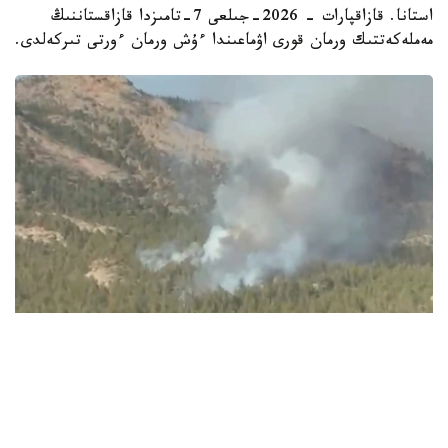
استانا. قازاقپارات - 2026-جىلعى 7-تامىزدا قازاقستاننىڭ
مەملەكەتتىك ورمان قورى اۋماعىندا ءۇش ورمان ءورتى تىركەلدى.
Видеодан алынған кадр
ءورتتىڭ بىرەۋى باتىس قازاقستان وبلىسىندا، تاعى ەكەۋى ۇلىتاۋ
جانە كوكشەتاۋ مەملەكەتتىك ۇلتتىق تابيعي پاركتەرىنىڭ