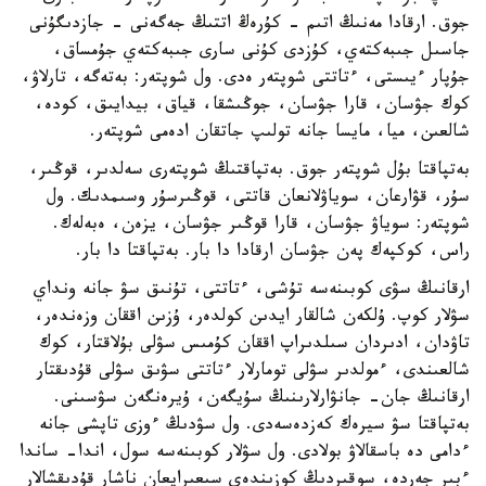
جوق. ارقادا مەنىڭ اتىم - كۇرەڭ اتتىڭ جەگەنى - جازدىگۇنى
جاسىل جىبەكتەي، كۇزدى كۇنى سارى جىبەكتەي جۇمساق،
جۇپار ءيىستى، ءتاتتى شوپتەر ەدى. ول شوپتەر: بەتەگە، تارلاۋ،
كوك جۋسان، قارا جۋسان، جوڭىشقا، قياق، بيدايىق، كودە،
شالعىن، ميا، مايسا جانە تولىپ جاتقان ادەمى شوپتەر.
بەتپاقتا بۇل شوپتەر جوق. بەتپاقتىڭ شوپتەرى سەلدىر، قوڭىر،
سۇر، قۋارعان، سوياۋلانعان قاتتى، قوڭىرسۇر وسىمدىك. ول
شوپتەر: سوياۋ جۋسان، قارا قوڭىر جۋسان، يزەن، ەبەلەك.
راس، كوكپەك پەن جۋسان ارقادا دا بار. بەتپاقتا دا بار.
ارقانىڭ سۋى كوبىنەسە تۇشى، ءتاتتى، تۇنىق سۋ جانە ونداي
سۋلار كوپ. ۇلكەن شالقار ايدىن كولدەر، ۇزىن اققان وزەندەر،
تاۋدان، ادىردان سىلدىراپ اققان كۇمىس سۋلى بۇلاقتار، كوك
شالعىندى، ءمولدىر سۋلى تومارلار ءتاتتى سۋىق سۋلى قۇدىقتار
ارقانىڭ جان- جانۋارلارىنىڭ سۇيگەن، ۇيرەنگەن سۋسىنى.
بەتپاقتا سۋ سيرەك كەزدەسەدى. ول سۋدىڭ ءوزى تاپشى جانە
ءدامى دە باسقالاۋ بولادى. ول سۋلار كوبىنەسە سول، اندا- ساندا
ءبىر جەردە، سوقىردىڭ كوزىندەي سىعىرايعان ناشار قۇدىقشالار