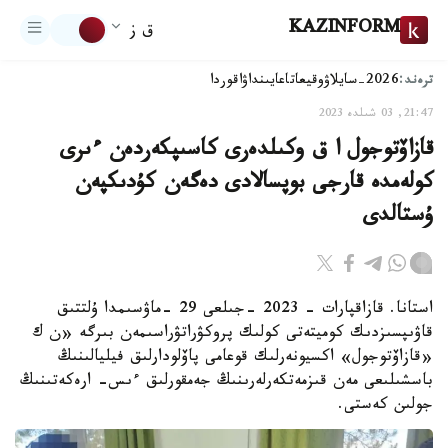
KAZINFORM
ق ز
ترەند:
2026-سايلاۋ
وقيعا
تاعايىنداۋ
اقوردا
21:47, 03 شىلدە 2023
قازاۆتوجول ا ق وكىلدەرى كاسىپكەردەن ءىرى
كولەمدە قارجى بوپسالادى دەگەن كۇدىكپەن
ۇستالدى
استانا. قازاقپارات - 2023 -جىلعى 29 -ماۋسىمدا ۇلتتىق
قاۋىپسىزدىك كوميتەتى كولىك پروكۋراتۋراسىمەن بىرگە «ن ك
«قازاۆتوجول» اكسيونەرلىك قوعامى پاۆلودارلىق فيليالىنىڭ
باسشىلىعى مەن قىزمەتكەرلەرىنىڭ جەمقورلىق ءىس- ارەكەتىنىڭ
جولىن كەستى.