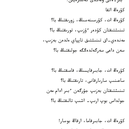
ءبىر-ەكى ولەڭدى كەلتىرەيىن:
كۇرەڭ اتقا
كۇرەڭ ات، كۇرسىنەسىڭ، زورىقتىڭ با؟
تىنىشتىقتان كۇدەر ءۇزىپ، تورىقتىڭ با؟
مەندەي-اق تىنىشتىق تاپپاي ەلدەن بەزىپ،
سەن داعى سەرگەلدەڭگە جولىقتىڭ با؟
كۇرەڭ ات، جابىرقايسىڭ، قامىقتىڭ با؟
ساعىنىپ سارىارقانى، تارىقتىڭ با؟
تىنىشتىقتان بەزىپ جۇرگەن ءبىر ادام مەن
جولداس بوپ ارىپ- اشىپ تالىقتىڭ با؟
كۇرەڭ ات، جابىرقاما، ارقاڭ بوسار!