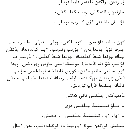
ۇيىردەن بولگەن تاعدىر قايتا قوسار!
جارقىراپ الدىڭنان اي، ماڭدايىڭنان،
قۋانىش باقىتتى كۇن ءبىزدى توسار!..
كۇن سالقىنداۋ ەدى... كوسىلگەن، ويلى- قىرلى، ەلسىز، جىم-
جىرت قۇبا جوندارمەن ءجۇرىپ وتىرىپ، ءبىر كولدەنەڭ جاتقان
بيىك جونعا شىعا كەلدىك. جونعا شىعا كەلىپ، ءبارىمىز دە
قۋانىپ شۋ ەتە قالدىق! جوننىڭ استى جازىق وي ەكەن. ويدا
كوپ جىلقى جاتىر ەكەن. كوزىن قاپتاعانە توماعاسىن جۇلىپ
العان زارىققان بۇركىتشە، اياعىمىزدىڭ استىندا جايىلىپ جاتقان
قالىڭ جىلقىعا قاراپ تۇردىق.
مادىبەكتەر جىلقىنى تاني كەتتى.
- مىناۋ تىنىستىڭ جىلقىسى عوي!
- ءيا، ءيا، تىنىستىڭ جىلقىسى! - دەستى.
جىلقىنى كورگەن سوڭ ءبارىمىز دە كوڭىلدەنىپ، مەن ءسال