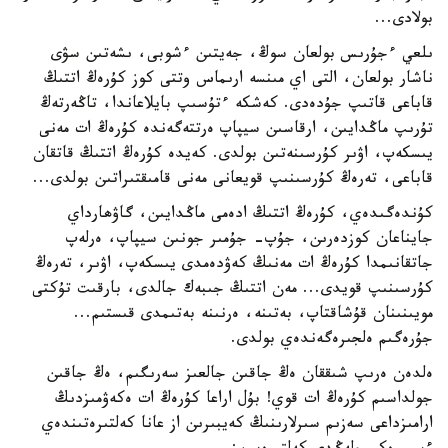
بولادى...
ىلعي ءجۇرىس بولعان سوڭ، جەيتىن ءشوبى، ىشەتىن سۋى
ناشار بولعان، التى اي مىنسە ارىماس وتتى كوز كۇرەڭ اتتىڭ
قاباعى قاتىپ جۇدەدى. كەشكە ءتۇسىپ بايلاعاندا، تاڭەرتەڭ
تۇرىپ ماڭدايىن، ارقاسىن سيپاپ ەرتتەگەندە كۇرەڭ ات مەنى
يىسكەپ، اۋىر كۇرسىنەتىن بولدى. كەيدە كۇرەڭ اتتىڭ قاتقان
قاباعى، تەرەڭ كۇرسىنىپ قويعانى مەنى قامىقتىراتىن بولدى...
كۇندەگىدەي، كۇرەڭ اتتىڭ ادەمى ماڭدايىن، گاۋھارداي
جايناعان كوزدەرىن، جۇپ- جۇمىر جونىن سيپاپ، ەرلەپ
جاتقانىمدا كۇرەڭ ات مەنىڭ كەۋدەمدى يىسكەپ، اۋىر، تەرەڭ
كۇرسىنىپ قويدى... مەن اتتىڭ جىبەك جالدى، بارقىت تۇكتى
مويىنىنان قۇشاقتاپ، بەتىنە، ەرنىنە بەتىمدى قىستىم...
جۇرەگىم ەلجىرەگەندەي بولدى.
ەلدەن ەرىپ شىققان ەڭ جاقىن جالعىز سەرىگىم، ەڭ جاقىن
جولداسىم كۇرەڭ ات قوي! بۇل اراعا كۇرەڭ ات ەكەۋمىزدىڭ
ارامىزداعى سەزىم سىرلارىنىڭ كەيبىرىن از عانا كەلتىرەتىندەي