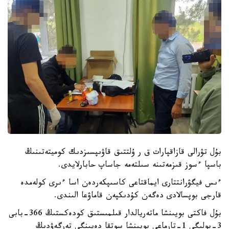
بۇل تۋرالى قازاقپارات ق ر ۇلتتىق قاۋىپسىزدىك كوميتەتىنىڭ
باسپا ءسوز قىزمەتىنە سىلتەمە جاساپ حابارلايدى.
ءىس فيگۋرانتتارى ايماقتاعى كاسىپكەردەن اسا ءىرى كولەمدە
قارجى بوپسالادى دەگەن كۇدىكپەن قاماۋعا الىندى.
بۇل فاكتى بويىنشا ماتەريالدار قىلمىستىق كودەكستىڭ 366-بابى
3-بولىگى 1-تارماعى بويىنشا سوتقا دەيىنگى تەرگەۋدىڭ