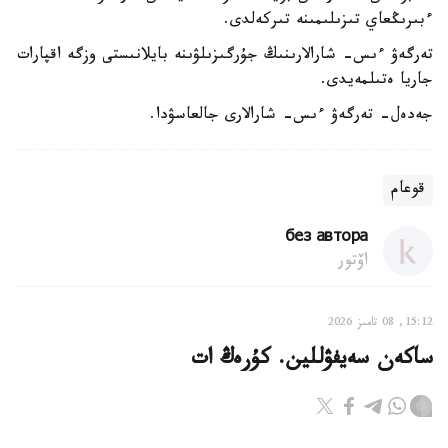
ءبىرىڭعاي تىزىلىمىنە تىركەلدى.
تەرگەۋ ءىس- شارالارىنىڭ جۇرگىزىلۋىنە بايلانىستى وزگە اقپارات
جاريا ەتىلمەيدى.
جەدەل- تەرگەۋ ءىس- شارالارى جالعاسۋدا.
قوعام
без автора
اۆتور
15:12, 08 تامىز 2026
ساكەن سەيفۋللين. كۇرەڭ ات