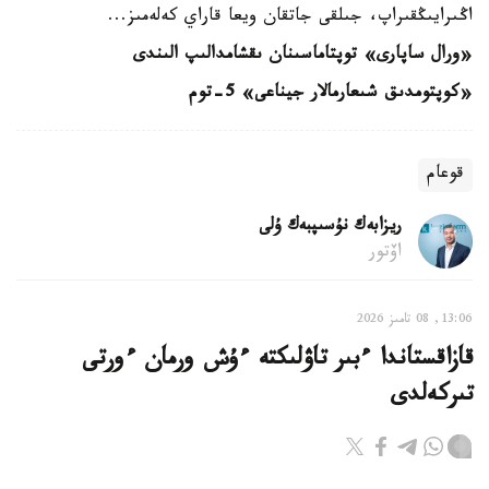
اڭىرايىڭقىراپ، جىلقى جاتقان ويعا قاراي كەلەمىز...
«ورال ساپارى» توپتاماسىنان ىقشامدالىپ الىندى
«كوپتومدىق شىعارمالار جيناعى» 5-توم
قوعام
ريزابەك نۇسىپبەك ۇلى
اۆتور
13:06, 08 تامىز 2026
قازاقستاندا ءبىر تاۋلىكتە ءۇش ورمان ءورتى
تىركەلدى