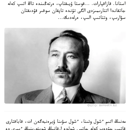
استانا. قازاقپارات. ...قوستا ۇيىقتاپ، ەرتەڭىندە تاڭ اتىپ كەلە
جاتقاندا اتتارىمىزدى الگى تۇندە تاپقان سوقىر قۇدىقتان
سۋارىپ، وتتاتىپ الىپ، ەرلەدىك...
Фото: novoetv.kz
مەنىڭ اتىم ءشول وتىنا، ءشول سۋىنا ۇيرەنبەگەن ات، قاباقتارى
قاتىپ جۇدەپ كەلە جاتىر. شولدە ارقانىڭ شوپتەرىنىڭ ءبىرى دە