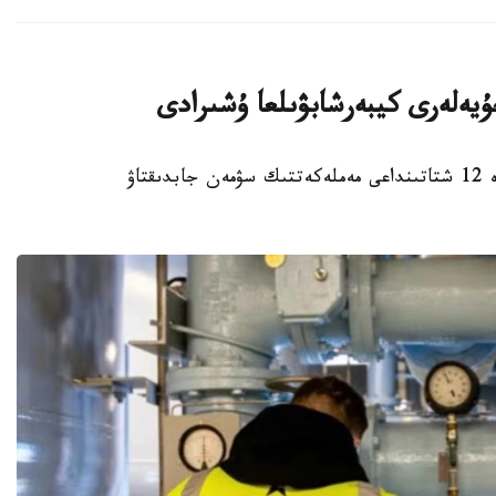
استانا. KAZINFORM – ا ق ش- تىڭ كەمىندە 12 شتاتىنداعى مەملەكەتتىك سۋمەن جابدىقتاۋ