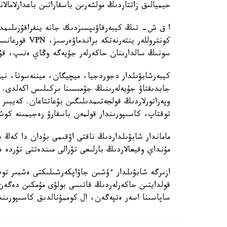
حيميالىق زاتتاردىڭ مولشەرىن باسقاراتىن باعدارلامالاناتىن لوگ
كونتروللەر ينت
سونىڭ سالدارىنان حاكەرلەر جۇيەگە وڭاي ەنىپ، قۇر
كيبەرشابۋىلدار دجوردجيا، ميچيگان، ميننەسوتا، ن
وپەراتورلاردىڭ قولجەتىمدىلىگىن بۇعاتتاعان. كەيبىر
توقتاپ، كاسىپورىندار قولمەن باسقارۋ رەجيمىنە كو
ماماندار شابۋىلداردىڭ ناقتى اۋقىمى بۇدان دا كەڭ ب
مۇنداي وقيعالاردىڭ بارلىعى تۋرالى مىندەتتى تۇردە 
ازىرگە شابۋىلدار ءۇشىن جاۋاپكەرشىلىكتى ەشبىر توپ
قولدايتىن حاكەرلەردىڭ قاتىسى بولۋى مۇمكىن دەگەن 
ساپاسىنا اسەر ەتپەگەن، ال كوممۋنالدىق كاسىپورىندار