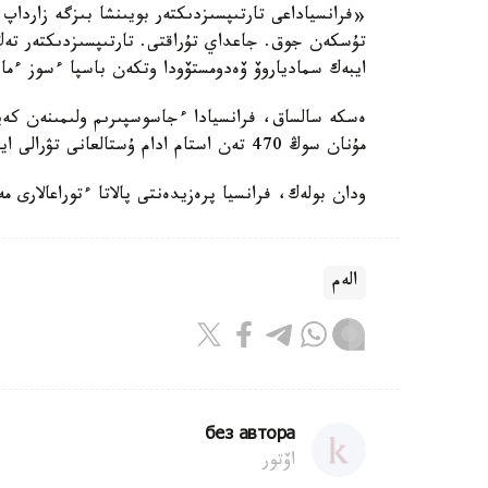
«فرانسياداعى تارتىپسىزدىكتەر بويىنشا بىزگە زارداپ
ايبەك سمادياروۆ ۆەدومستۆودا وتكەن باسپا ءسوز ءماس
مۇنان سوڭ 470 تەن استام ادام ۇستالعانى تۋرالى ايتىلدى.
ودان بولەك، فرانسيا پرەزيدەنتى پالاتا ءتوراعالارى مەن 220 مۋنيتسيپاليتەت مەرىن قابىلدايتىنى حابار
الەم
без автора
اۆتور