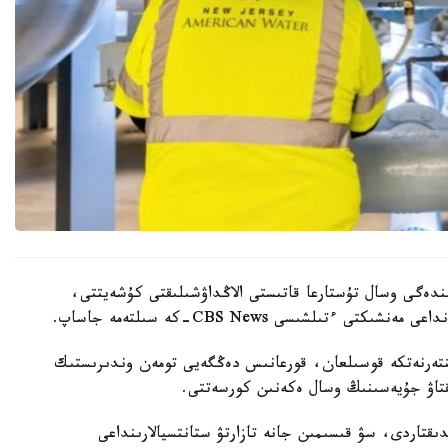
ىندەگى وسال تۇستارعا قاتىستى الاڭداۋشىلىقتى كۇشەيتتى،
ينتەرنەتكە قوسىلعان، قورعانىس دەڭگەيى تومەن وندىرىستىك
ىقتاۋ جۇيەسىنىڭ وسال ەكەنىن كورسەتتى.
قتاردى، سۋ قىسىمىن جانە تازارتۋ ستانتسيالارىنداعى