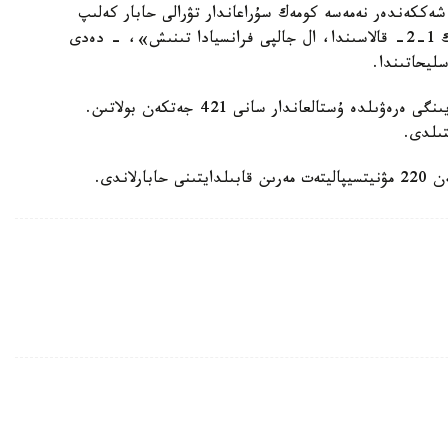
 شەككەندەر نەمەسە كومەك سۇراعاندار تۋرالى حابار كەلىپ
تۇسكەن جوق. جاعداي تۇراقتى. تارتىپسىزدىكتەر تەك 1-2- قالاسىندا، ال جالپى فرانسيادا تىنىش»، - دەدى
ليحاتىندا.
ەسكە سالساق، فرانسيادا ءجاسوسپىرىم ولىمىنەن كەيىنگى ەرەۋىلدە ۇستالعاندار سانى 421 جەتكەن بولاتىن.
لاندى.