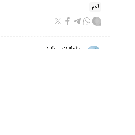
الەم
ريزابەك نۇسىپبەك ۇلى
اۆتور
10:42, 08 تامىز 2026
ا ق ش ساۋد ارابياسىنان مۇناي ساتى
حابارلاۋىنشا، شىلدە ايىنىڭ قورىتىندىسى بويىنش