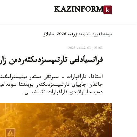
KAZINFORM
ترەند:
اقوردا
تاعايىنداۋ
وقيعا
2026-سايلاۋ
21:03, 03 شىلدە 2023
فرانسياداعى تارتىپسىزدىكتەردەن زار
استانا. قازاقپارات - سىرتقى ىستەر مينيسترلىگى
جاتقان جاپپاي تارتىپسىزدىكتەر بويىنشا سونداعى
دەپ حابارلايدى قازاقپارات ءتىلشىسى.