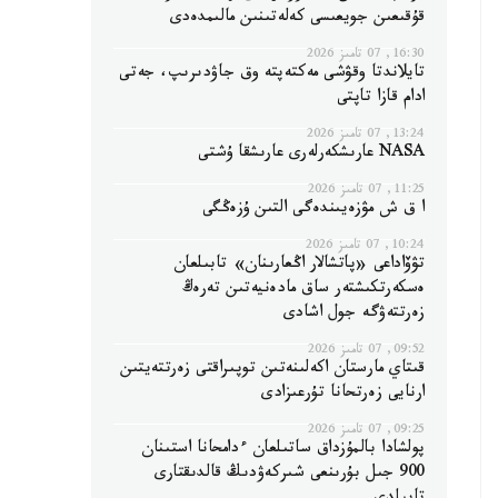
قۇقىعىن جويعىسى كەلەتىنىن مالىمدەدى
16:30, 07 تامىز 2026
تايلاندتا وقۋشى مەكتەپتە وق جاۋدىرىپ، جەتى
ادام قازا تاپتى
13:24, 07 تامىز 2026
NASA عارىشكەرلەرى عارىشقا ۇشتى
11:25, 07 تامىز 2026
ا ق ش مۋزەيىندەگى التىن ۇزەڭگى
10:24, 07 تامىز 2026
تۋۆاداعى «پاتشالار اڭعارىنان» تابىلعان
ەسكەرتكىشتەر ساق مادەنيەتىن تەرەڭ
زەرتتەۋگە جول اشادى
09:52, 07 تامىز 2026
قىتاي مارستان اكەلىنەتىن توپىراقتى زەرتتەيتىن
ارنايى زەرتحانا تۇرعىزادى
09:25, 07 تامىز 2026
پولشادا بالمۇزداق ساتىلعان ءدامحانا استىنان
900 جىل بۇرىنعى شىركەۋدىڭ قالدىقتارى