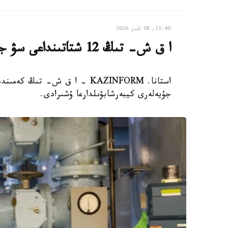
11:40, 08 تامىز 2026
ا ق ش- تىڭ 12 شتاتىنداعى سۋ جۇيەلەرى كيبەرشابۋىلعا ۇشىرادى
جۇيەلەرى كيبەرشابۋىلدارعا ۇشىرادى.