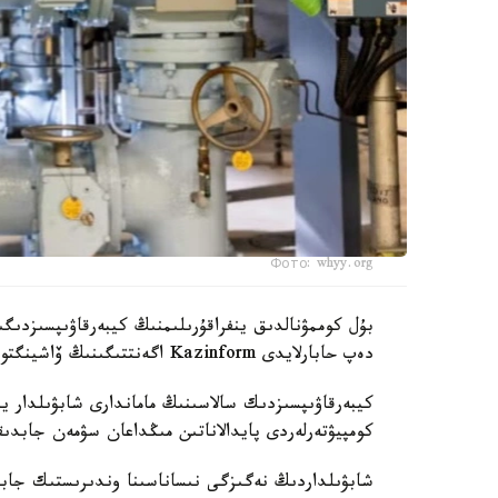
Фото: whyy.org
بۇل كوممۋنالدىق ينفراقۇرىلىمنىڭ كيبەرقاۋىپسىزدىگ
دەپ حابارلايدى Kazinform اگەنتتىگىنىڭ ۆاشينگتونداعى مەنشىكتى ءتىلشىسى CBS News-كە سىلتەمە جاساپ.
كيبەرقاۋىپسىزدىك سالاسىنىڭ ماماندارى شابۋىلدار 
كومپيۋتەرلەردى پايدالاناتىن مىڭداعان سۋمەن جابد
شابۋىلداردىڭ نەگىزگى نىساناسىنا وندىرىستىك جابدى