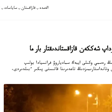
الەمدە
قازاقستان
ساياسات
ت
داپ شەككەن قازاقستاندىقتار بار ما
نىڭ رەسمي وكىلى ايبەك سمادياروۆ فرانسيادا بولىپ
 وتانداستارىمىزدىڭ تاعدىرىنا قاتىستى پىكىر ءبىلدىردى،