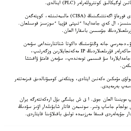
يكالىق كونتروللەرلەر (PLC) اينالدى.
ا ق ش- تىڭ كيبەرقاۋىپسىزدىك جانە ينفراقۇرىلىمدى قورعاۋ اگەنتتىگىنىڭ (CISA) مالىمەتىنشە، كوپتەگەن
ەرنەتكە براندماۋەرسىز، VPN قورعانىسىنسىز، ال كەي جاعدايدا ءتىپتى قۇپيا ءسوزسىز قوسىلعان.
ىلعىلاردىڭ جۇمىسىن باسقارا العان.
يۋ-دجەرسي جانە وڭتۇستىك داكوتا شتاتتارىنداعى سۋمەن
جابدىقتاۋ جۇيەلەرىنىڭ جۇمىسىنا ىركىلىس اكەلدى. حاكەرلەر قۇرىلعىلاردىڭ IP مەكەنجايلارىن وزگەرتىپ،
 جاعدايلاردا سۋ قىسىمى تومەندەپ، سۋمەن قامتۋ ۋاقىتشا
شكەن.
ولۋى مۇمكىن ەكەنىن ايتادى، ويتكەنى كوممۋنالدىق قىزمەتتەر
ەسەپ بەرمەيدى.
 موينىنا العان جوق. ا ق ش بيلىگى بۇل ارەكەتتەرگە يران
بولجام جاساپ وتىر. سونىمەن قاتار شابۋىلدار اۋىز سۋدىڭ
 جۇيەلەردى قىسقا مەرزىمدە تولىق باقىلاۋىنا قايتاردى.