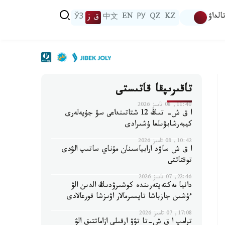
الداۋ
KZ
QZ
РУ
EN
中文
ق ز
ЎЗ
تاقىرىپقا قاتىستى
11:40, 08 تامىز 2026
ا ق ش- تىڭ 12 شتاتىنداعى سۋ جۇيەلەرى
كيبەرشابۋىلعا ۇشىرادى
10:42, 08 تامىز 2026
ا ق ش ساۋد ارابياسىنان مۇناي ساتىپ الۋدى
توقتاتتى
22:46, 07 تامىز 2026
دانيا مەكتەپتەرىندە كوشىرۋدىڭ الدىن الۋ
ءۇشىن جازباشا تاپسىرمالار اۋىزشا قورعالادى
17:08, 07 تامىز 2026
ترامپ ا ق ش-تا تۋۋ ارقىلى ازاماتتىق الۋ