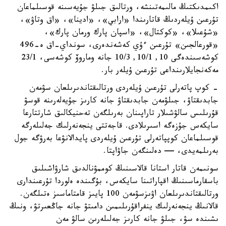
اكىمدىكتىڭ مالىمەتىنشە، ورتالىق جىلۋ جۇيەسىنە قوسىلماعان
تۇرعىن ۇيلەردىڭ قاتارىندا «ارابي»، «ادينا»، «اق وتاۋ»،
«شۇعىلا»، «كوكتال»، «اسپان پارك ورمان پارك»،
«قورعالجىن» تۇرعىن ءۇي كەشەندەرى، سونداي-اق ە-496
كوشەسىندەگى 10, 10/1, 10/3 جانە وماروۆ كوشەسى، 23/1
مەكەنجايلارىنداعى تۇرعىن ۇيلەر بار.
- كوپ پاتەرلى تۇرعىن ۇيلەردى ورتالىقتاندىرىلعان سۋمەن
جابدىقتاۋ، جىلۋمەن جابدىقتاۋ جانە كارىز جۇيەلەرىنە قوسۋ
قۇرىلىس سالۋشىلار تاراپىنان بەرىلگەن تەحنيكالىق شارتتارعا
سايكەس جۇزەگە اسىرىلادى. قاجەتتى ينجەنەرلىك جەلىلەرگە
قوسىلماعان كوپپاتەرلى تۇرعىن ۇيلەردى پايدالانۋعا بەرۋگە جول
بەرىلمەيدى، — دەلىنگەن جاۋاپتا.
سونىمەن قاتار استانا قالاسىنىڭ كوممۋنالدىق شارۋاشىلىق
باسقارماسىنىڭ اقپاراتىنا سايكەس، بۇگىندە ەلوردا تۇرعىندارى
ورتالىقتاندىرىلعان اۋىزسۋمەن 100 پايىز قامتاماسىز ەتىلگەن.
قالانىڭ ينجەنەرلىك ينفراقۇرىلىمىن دامىتۋ جانە جاڭعىرتۋ، ونىڭ
ىشىندە سۋ، جىلۋ جانە كارىز جەلىلەرىن سالۋ مەن