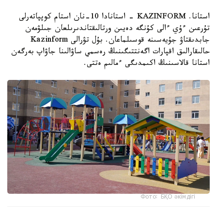
استانا. KAZINFORM - استانادا 10-نان استام كوپپاتەرلى
تۇرعىن ءۇي ءالى كۇنگە دەيىن ورتالىقتاندىرىلعان جىلۋمەن
جابدىقتاۋ جۇيەسىنە قوسىلماعان. بۇل تۋرالى Kazinform
حالىقارالىق اقپارات اگەنتتىگىنىڭ رەسمي ساۋالىنا جاۋاپ بەرگەن
استانا قالاسىنىڭ اكىمدىگى ءمالىم ەتتى.
Фото: БҚО әкімдігі