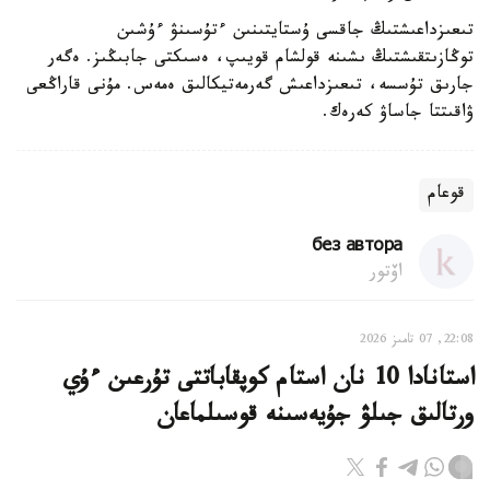
تىعىزداعىشتىڭ جاقسى ۇستايتىنىن ءتۇسىنۋ ءۇشىن
توڭازىتقىشتىڭ ىشىنە قولشام قويىپ، ەسىكتى جابىڭىز. ەگەر
جارىق تۇسسە، تىعىزداعىش گەرمەتيكالىق ەمەس. مۇنى قاراڭعى
ۋاقىتتا جاساۋ كەرەك.
قوعام
без автора
اۆتور
22:08, 07 تامىز 2026
استانادا 10 نان استام كوپقاباتتى تۇرعىن ءۇي
ورتالىق جىلۋ جۇيەسىنە قوسىلماعان