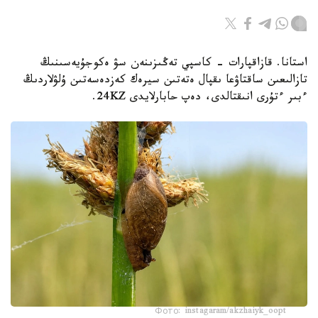
استانا. قازاقپارات - كاسپي تەڭىزىنەن سۋ ەكوجۇيەسىنىڭ
تازالىعىن ساقتاۋعا ىقپال ەتەتىن سيرەك كەزدەسەتىن ۇلۋلاردىڭ
ءبىر ءتۇرى انىقتالدى، دەپ حابارلايدى 24KZ.
Фото: instagaram/akzhaiyk_oopt