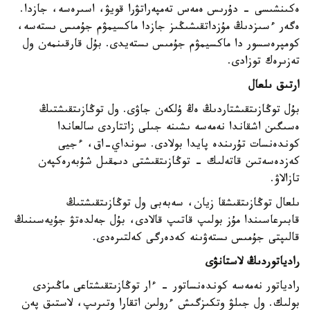
ەكىنشىسى - دۇرىس ەمەس تەمپەراتۋرا قويۋ، اسىرەسە، جازدا.
ەگەر ءسىزدىڭ مۇزداتقىشىڭىز جازدا ماكسيمۋم جۇمىس ىستەسە،
كومپرەسسور دا ماكسيمۋم جۇمىس ىستەيدى. بۇل قارقىنمەن ول
تەزىرەك توزادى.
ارتىق ىلعال
بۇل توڭازىتقىشتاردىڭ ەڭ ۇلكەن جاۋى. ول توڭازىتقىشتىڭ
ەسىگىن اشقاندا نەمەسە ىشىنە جىلى زاتتاردى سالعاندا
كوندەنسات تۇرىندە پايدا بولادى. سونداي-اق، ءجيى
كەزدەسەتىن قاتەلىك - توڭازىتقىشتى دىمقىل شۇبەرەكپەن
تازالاۋ.
ىلعال توڭازىتقىشقا زيان، سەبەبى ول توڭازىتقىشتىڭ
قابىرعاسىندا مۇز بولىپ قاتىپ قالادى، بۇل جەلدەتۋ جۇيەسىنىڭ
قالىپتى جۇمىس ىستەۋىنە كەدەرگى كەلتىرەدى.
رادياتوردىڭ لاستانۋى
رادياتور نەمەسە كوندەنساتور - ءار توڭازىتقىشتاعى ماڭىزدى
بولىك. ول جىلۋ وتكىزگىش ءرولىن اتقارا وتىرىپ، لاستىق پەن