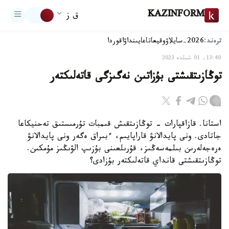
KAZINFORM
ق ز
ترەند:
2026-سايلاۋ
وقيعا
تاعايىنداۋ
اقوردا
13:40, 01 شىلدە 2023
توڭازىتقىشتى بۇزاتىن نەگىزگى قاتەلىكتەر
استانا. قازاقپارات - توڭازىتقىش قىمبات تۇرمىستىق تەحنيكاعا
جاتادى. ونى پايدالانۋ قاراپايىم، ءبىراق ەگەر ونى پايدالانۋ
ەرەجەلەرىن بىلمەسەڭىز، قۇرىلعىنى بۇزىپ الۋىڭىز مۇمكىن.
توڭازىتقىشتى قانداي قاتەلىكتەر بۇزادى؟