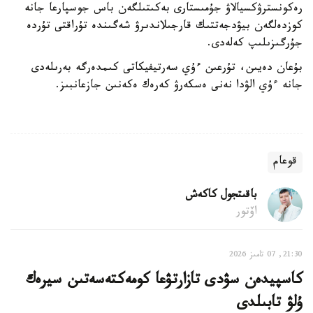
رەكونسترۋكسيالاۋ جۇمىستارى بەكىتىلگەن باس جوسپارعا جانە
كوزدەلگەن بيۋدجەتتىك قارجىلاندىرۋ شەگىندە تۇراقتى تۇردە
جۇرگىزىلىپ كەلەدى.
بۇعان دەيىن، تۇرعىن ءۇي سەرتيفيكاتى كىمدەرگە بەرىلەدى
جانە ءۇي الۋدا نەنى ەسكەرۋ كەرەك ەكەنىن جازعانبىز.
قوعام
باقىتجول كاكەش
اۆتور
21:30, 07 تامىز 2026
كاسپيدەن سۋدى تازارتۋعا كومەكتەسەتىن سيرەك
ۇلۋ تابىلدى