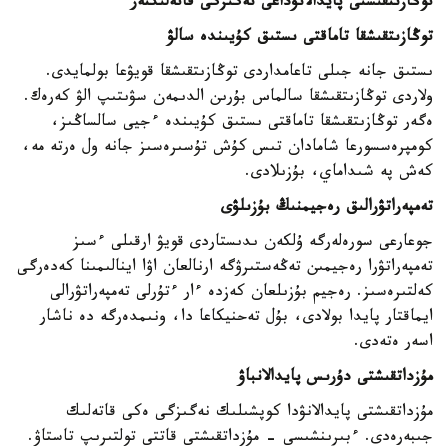
توڭازىتقىشتى پايدالانۋداعى نەگىزگى قاتەلىكتەر
توڭازىتقىشقا تاماقتى ىستىق كۇيىندە سالۋ
ىستىق جانە جىلى تاعامداردى توڭازىتقىشقا قويۋعا بولمايدى.
ولاردى توڭازىتقىشقا سالماس بۇرىن الدىمەن سۋىتىپ الۋ كەرەك.
ەگەر توڭازىتقىشقا تاماقتى ىستىق كۇيىندە ءجيى سالساڭىز،
كومپرەسسورعا شامادان تىس كۇش تۇسىرەسىز جانە ول ەرتە مە،
كەش پە شىداماي، بۇزىلادى.
تەمپەراتۋرالىق رەجيمنىڭ بۇزىلۋى
جوعارعى سورەلەرگە ۇلكەن ىدىستاردى قويۋ ارقىلى ءسىز
تەمپەراتۋرا رەجيمىن تەڭەستىرۋگە ارنالعان اۋا اينالىمىنا كەدەرگى
كەلتىرەسىز. رەجيم بۇزىلعان كەزدە ءار ءتۇرلى تەمپەراتۋرالى
ايماقتار پايدا بولادى، بۇل تەحنيكاعا دا، ونىمدەرگە دە ناشار
اسەر ەتەدى.
مۇزداتقىشتى دۇرىس پايدالانباۋ
مۇزداتقىشتى پايدالانۋدا كوپشىلىك نەگىزگى ەكى قاتەلىك
جىبەرەدى. ءبىرىنشىسى - مۇزداتقىشتى قاتتى تولتىرىپ تاستاۋ.