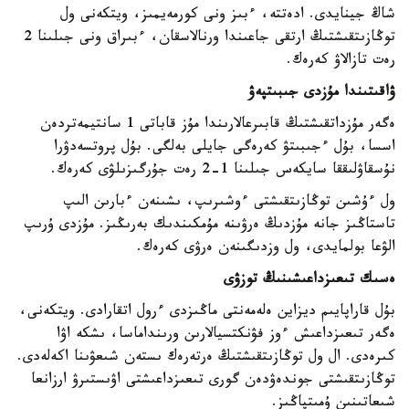
شاڭ جينايدى. ادەتتە، ءبىز ونى كورمەيمىز، ويتكەنى ول
توڭازىتقىشتىڭ ارتقى جاعىندا ورنالاسقان، ءبىراق ونى جىلىنا 2
رەت تازالاۋ كەرەك.
ۋاقىتىندا مۇزدى جىبىتپەۋ
ەگەر مۇزداتقىشتىڭ قابىرعالارىندا مۇز قاباتى 1 سانتيمەتردەن
اسسا، بۇل ءجىبىتۋ كەرەگى جايلى بەلگى. بۇل پروتسەدۋرا
نۇسقاۋلىققا سايكەس جىلىنا 1-2 رەت جۇرگىزىلۋى كەرەك.
ول ءۇشىن توڭازىتقىشتى ءوشىرىپ، ىشىنەن ءبارىن الىپ
تاستاڭىز جانە مۇزدىڭ ەرۋىنە مۇمكىندىك بەرىڭىز. مۇزدى ۇرىپ
الۋعا بولمايدى، ول وزدىگىنەن ەرۋى كەرەك.
ەسىك تىعىزداعىشىنىڭ توزۋى
بۇل قاراپايىم ديزاين ەلەمەنتى ماڭىزدى ءرول اتقارادى. ويتكەنى،
ەگەر تىعىزداعىش ءوز فۋنكتسيالارىن ورىنداماسا، ىشكە اۋا
كىرەدى. ال ول توڭازىتقىشتىڭ ەرتەرەك ىستەن شىعۋىنا اكەلەدى.
توڭازىتقىشتى جوندەۋدەن گورى تىعىزداعىشتى اۋىستىرۋ ارزانعا
شىعاتىنىن ۇمىتپاڭىز.