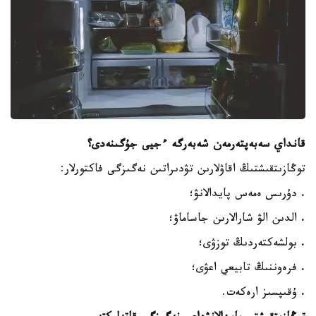
قانداي سەبەپتەرمەن شەبەرگە ءجيى جۇگىنەدى؟
توڭازىتقىشتىڭ اقاۋلارىن تۋدىراتىن نەگىزگى فاكتورلار:
.
دۇرىس ەمەس پايدالانۋ؛
.
الدىن الۋ شارالارىن جاساماۋ؛
.
بولشەكتەردىڭ توزۋى؛
.
فرەوننىڭ تابيعي اعۋى؛
.
ۇقىپسىز ارەكەت.