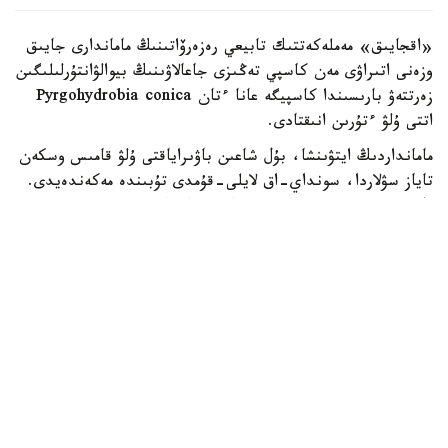
«اقجايىق» مەملەكەتتىك تابيعي رەزەرۆاتىنىڭ ماماندارى جايىق
وزەنى اتىراۋى مەن كاسپي تەڭىزى جاعالاۋىنىڭ بيوالۋانتۇرلىلىگىن
زەرتتەۋ بارىسىندا كاسپيگە عانا ءتان Pyrgohydrobia conica
اتتى ۇلۋ ءتۇرىن انىقتادى.
مامانداردىڭ ايتۋىنشا، بۇل شاعىن باۋىراياقتى ۇلۋ قامىس وسكەن
تاياز سۋلاردا، سونداي-اق لايلى-قۇمدى تۇبىندە مەكەندەيدى.
ول سۋ ەكوجۇيەسىنىڭ ەكولوگيالىق جاعدايىن كورسەتەتىن
ماڭىزدى ينديكاتورلاردىڭ ءبىرى سانالادى. ۇلۋ كولەمى جاعىنان
كىشكەنتاي بولعانىمەن، تابيعي ورتا ءۇشىن ماڭىزى زور. ول
ورگانيكالىق قالدىقتارمەن جانە ميكروسكوپيالىق بالدىرلارمەن
قورەكتەنىپ، سۋدىڭ تابيعي تازارۋىنا ىقپال ەتەدى. سونىمەن
قاتار بالىقتار مەن سۋ قۇستارى ءۇشىن قورەك تىزبەگىنىڭ
ماڭىزدى بولىگى بولىپ تابىلادى، دەپ اتاپ ءوتتى «اقجايىق»
مەملەكەتتىك تابيعي رەزەرۆاتىنىڭ قىزمەتكەرلەرى.