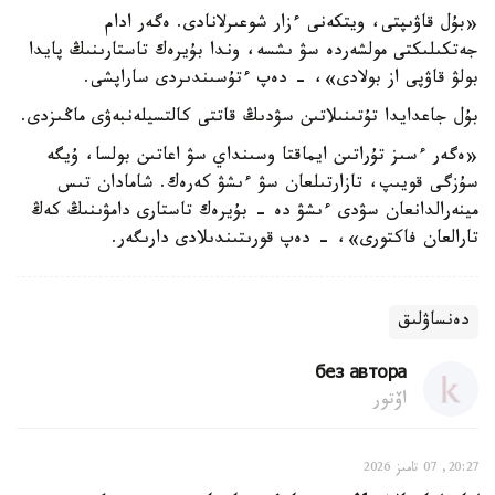
«بۇل قاۋىپتى، ويتكەنى ءزار شوعىرلانادى. ەگەر ادام
جەتكىلىكتى مولشەردە سۋ ىشسە، وندا بۇيرەك تاستارىنىڭ پايدا
بولۋ قاۋپى از بولادى»، - دەپ ءتۇسىندىردى ساراپشى.
بۇل جاعدايدا تۇتىنىلاتىن سۋدىڭ قاتتى كالتسيلەنبەۋى ماڭىزدى.
«ەگەر ءسىز تۇراتىن ايماقتا وسىنداي سۋ اعاتىن بولسا، ۇيگە
سۇزگى قويىپ، تازارتىلعان سۋ ءىشۋ كەرەك. شامادان تىس
مينەرالدانعان سۋدى ءىشۋ دە - بۇيرەك تاستارى دامۋىنىڭ كەڭ
تارالعان فاكتورى»، - دەپ قورىتىندىلادى دارىگەر.
دەنساۋلىق
без автора
اۆتور
20:27, 07 تامىز 2026