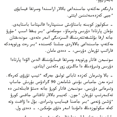
باينازاروۆ.
دارىگەر مەكتەپ جاسىنداعى بالالار اراسىندا ومىرتقا قيسايۋى
ءجيى كەزدەسەتىنىن ايتتى.
- سكوليوز كوبىنە باستاۋىش سىنىپتاردا قالىپتاسا باستايدى.
بۇعان پارتادا دۇرىس وتىرماۋ، سومكەنى ءبىر يىققا اسىپ ءجۇرۋ
جانە ارقا بۇلشىقەتتەرىنىڭ السىزدىگى اسەر ەتەدى. سوندىقتان
مەكتەپ جاسىنداعى بالالاردى جىلىنا كەمىندە ءبىر رەت ورتوپەدكە
قاراتىپ تۇرعان دۇرىس، - دەدى مامان.
سونىمەن قاتار ورتوپەد ومىرتقا قيسايۋىنىڭ الدىن الۋدا پارتادا
دۇرىس وتىرۋدىڭ دا ماڭىزى زور ەكەنىن ايتادى.
- بالا وتىرعان كەزدە تابانى تولىق جەرگە ءتيىپ تۇرۋى كەرەك.
تىزە مەن جامباس بۋىنى شامامەن 90 گرادۋس بۇرىش جاساپ
وتىرعانى دۇرىس. سونىمەن قاتار كورۋ جانە ەستۋ قابىلەتىن دە
تەكسەرتىپ تۇرعان ءجون. كەيبىر بالالار تاقتانى جاقسى كورۋ
ءۇشىن ۇنەمى ءبىر جاعىنا قيسايىپ وتىرادى. بۇل دا ۋاقىت وتە
كەلە سكوليوزدىڭ دامۋىنا اسەر ەتۋى مۇمكىن، - دەدى ول.