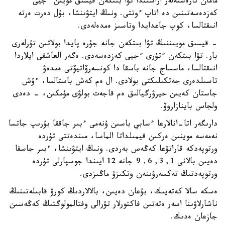
مامان نارەستەلەر اراسىندا تۋا بىتكەن قيسىق مويىن ءجيى
كەزدەسەتىنىن دە اتاپ ءوتتى. ونىڭ ايتۋىنشا، بۇل دەرت ەرتە
انىقتالسا، كوپ جاعدايدا وتاسىز ەمدەلەدى.
- قيسىق مويىننىڭ تۋا بىتكەن جانە جۇرە پايدا بولاتىن تۇرلەرى
بار. تۋا بىتكەن ءتۇرى ءجيى كەزدەسەدى. ەگەر العاشقى ايلاردا
انىقتالسا، ماسساج جانە باسقا دا كونسەرۆاتيۆتى ەمدەۋ
تاسىلدەرى جەتكىلىكتى بولادى. ال ەم كەش باستالسا، ءۇش
جاستان كەيىن حيرۋرگيالىق ەم قاجەت بولۋى مۇمكىن، - دەدى
ولجاس باينازاروۆ.
دارىگەر اتا-انالارعا ءسابي باسىن ۇنەمى ءبىر جاققا بۇرىپ جاتسا
نەمەسە موينىن ەركىن قيمىلداتا الماسا، مىندەتتى تۇردە
ورتوپەدكە قاراتۋعا كەڭەس بەردى. ونىڭ ايتۋىنشا، ءبىر جاسقا
دەيىن بالانى 1, 3, 6, 9 جانە 12 ايىندا جوسپارلى تۇردە
ورتوپەدتىڭ تەكسەرۋىنەن وتكىزۋ ماڭىزدى.
ەسكە سالا كەتەيىك، بۇعان دەيىن، بالالاردىڭ كورۋ قابىلەتىنىڭ
ناشارلاۋىنا اسەر ەتەتىن فاكتورلار تۋرالى وفتالمولوگتىڭ كەڭەسىن
جازعان ەدىك.