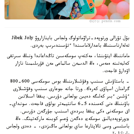
Фото: pexels.com
بۇل تۋرالى ورتوپەد-تراۆماتولوگ ولجاس باينازاروۆ Jibek Joly
تەلەارناسىنىڭ باعدارلاماسىندا ءتۇسىندىرىپ بەردى.
ماماننىڭ ايتۋىنشا، مەكتەپ سومكەسىن تاڭداعاندا ونىڭ سىرتقى
كەلبەتىنە ەمەس، ەڭ الدىمەن سالماعى مەن قۇرىلىمىنا نازار
اۋدارۋ قاجەت.
- باستاۋىش سىنىپ وقۋشىلارىنىڭ بوس سومكەسى 600-800
گرامنان اسپاۋى كەرەك. ورتا جانە جوعارى سىنىپ وقۋشىلارى
ءۇشىن ءبىر كەلىگە دەيىن بولعانى دۇرىس. يىققا اسىلاتىن
باۋىنىڭ ەنى كەمىندە 5-6 سانتيمەتر بولۋى قاجەت. سونداي-
اق سومكەنى ەكى يىققا بىردەي اسىنىپ جۇرگەن دۇرىس.
«ورتوپەديالىق سومكە» دەگەن ۇعىم كوبىنە ماركەتينگ. ەڭ
باستىسى وسى تالاپتارعا ساي بولعانى ماڭىزدى، - دەدى ولجاس