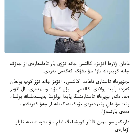
مامان ولارعا اقۋىز، كالتسي جانە تۇزى بار تاعامداردى از جەۋگە
جانە كوبىرەك تازا سۋ ىشۋگە كەڭەس بەردى.
«بۇيرەك تاستارى تاعامدا كالتسي، اقۋىز جانە تۇز كوپ بولعان
كەزدە پايدا بولادى. كالتسي - بۇل ءسۇت ونىمدەرى، ال اقۋىز -
ەت. ەگەر بۇيرەك تاستارىنىڭ پايدا بولۋىنا بەيىمدىلىك بولسا،
وندا مۇنداي ونىمدەردى مۇمكىندىگىنشە از جەۋ كەرەك»، -
دەدى يارتسەۆا.
دارىگەر سونىمەن قاتار كوپشىلىك ادام سۋ ىشپەيتىنىنە نازار
اۋداردى.