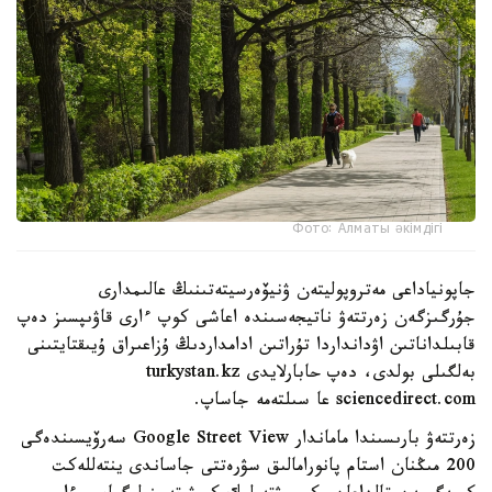
Фото: Алматы әкімдігі
جاپونياداعى مەتروپوليتەن ۋنيۆەرسيتەتىنىڭ عالىمدارى
جۇرگىزگەن زەرتتەۋ ناتيجەسىندە اعاشى كوپ ءارى قاۋىپسىز دەپ
قابىلداناتىن اۋدانداردا تۇراتىن ادامداردىڭ ۇزاعىراق ۇيىقتايتىنى
بەلگىلى بولدى، دەپ حابارلايدى turkystan.kz
sciencedirect.com عا سىلتەمە جاساپ.
زەرتتەۋ بارىسىندا ماماندار Google Street View سەرۆيسىندەگى
200 مىڭنان استام پانورامالىق سۋرەتتى جاساندى ينتەللەكت