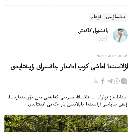
دەنساۋلىق
قوعام
باقىتجول كاكەش
اۆتور
07:45, 07 تامىز 2026
اۋلاسىندا اعاشى كوپ ادامدار جاقسىراق ۇيىقتايدى
استانا.قازاقپارات - قالانىڭ سىرتقى كەلبەتى مەن تۇرعىنداردىڭ
ۇيقى ساپاسى اراسىندا بايلانىس بار ەكەنى انىقتالدى.