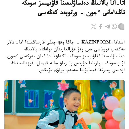
اتا-انا بالانىڭ دەنساۋلىعىنا قاۋىپسىز سومكە
تاڭداعانى ءجون - ورتوپەد كەڭەسى
استانا. KAZINFORM - جاڭا وقۋ جىلى قارساڭىندا اتا-انالار
مەكتەپ فورماسى مەن وقۋ قۇرالدارىنان بولەك، بالانىڭ
دەنساۋلىعىنا ءقاۋىپسىز سومكە تاڭداۋعا دا ءمان بەرگەنى ءجون.
اۋىر سومكە، پارتادا دۇرىس وتىرماۋ جانە قيمىل-قوزعالىستىڭ
ازدىعى ومىرتقا قيسايۋىنا سەبەپ بولۋى مۇمكىن.