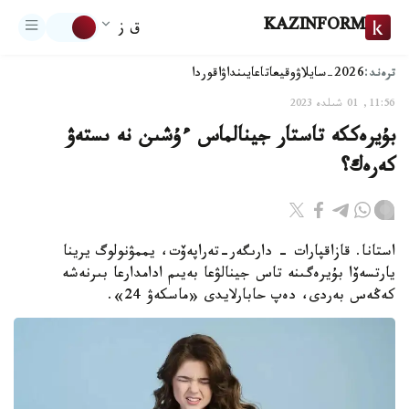
KAZINFORM
ق ز
ترەند:
2026-سايلاۋ
وقيعا
تاعايىنداۋ
اقوردا
11:56, 01 شىلدە 2023
بۇيرەككە تاستار جينالماس ءۇشىن نە ىستەۋ
كەرەك؟
استانا. قازاقپارات - دارىگەر-تەراپەۆت، يممۋنولوگ يرينا
يارتسەۆا بۇيرەگىنە تاس جينالۋعا بەيىم ادامدارعا بىرنەشە
كەڭەس بەردى، دەپ حابارلايدى «ماسكەۋ 24».