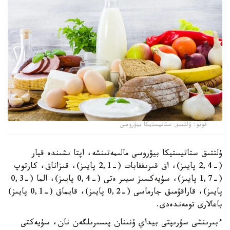
فوتو: ۇلتتىق ستاتيستيكا بيۋروسى
ۇلتتىق ستاتيستيكا بيۋروسى مالىمەتىنشە، اپتا ىشىندە قيار
(-2,4 پايىز)، اق قىرىققابات (-2,1 پايىز)، قىزاناق، كارتوپ
(-1,7 پايىز)، سۇيەكسىز سيىر ەتى (-0,4 پايىز)، الما (-0,3
پايىز)، قاراقۇمىق جارماسى (-0,2 پايىز)، قايماق (-0,1 پايىز)
باعالارى تومەندەدى.
ءبىرىنشى سۇرىپتى بيداي ۇنىنان پىسىرىلگەن نان، سۇيەكتى