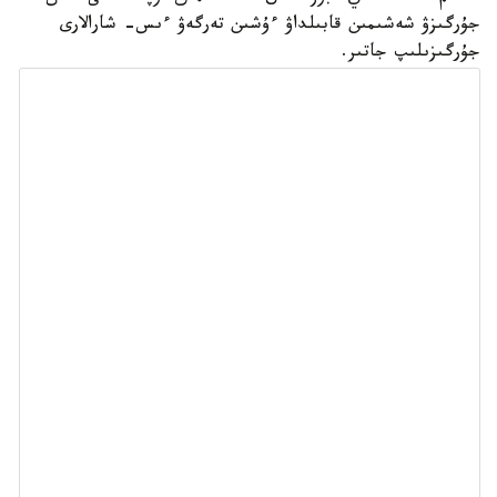
جۇرگىزۋ شەشىمىن قابىلداۋ ءۇشىن تەرگەۋ ءىس- شارالارى
جۇرگىزىلىپ جاتىر.