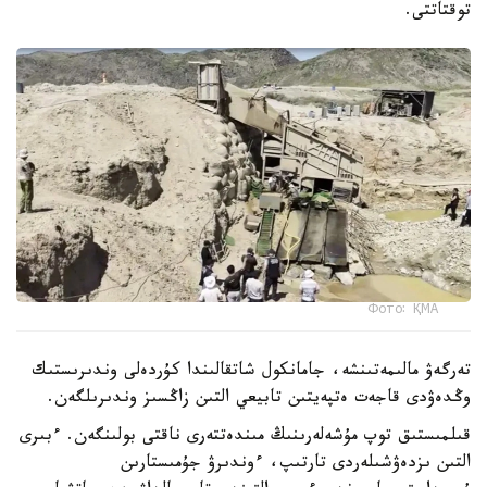
توقتاتتى.
Фото: ҚМА
تەرگەۋ مالىمەتىنشە، جامانكول شاتقالىندا كۇردەلى وندىرىستىك
وڭدەۋدى قاجەت ەتپەيتىن تابيعي التىن زاڭسىز وندىرىلگەن.
قىلمىستىق توپ مۇشەلەرىنىڭ مىندەتتەرى ناقتى بولىنگەن. ءبىرى
التىن ىزدەۋشىلەردى تارتىپ، ءوندىرۋ جۇمىستارىن