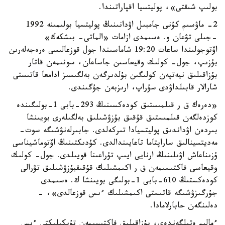
بولىپ شىقتى»، پوليتسيا اقپاراتىندا.
2- ماۋسىم كۇنى جامبىل اۋدانىنىڭ پوليتسيا بولىمىنە 1992
-جىلى تۋعان و. ەسىمدى ازامات «الماتى- بىشكەك»
اۆتوجولىندا ساعات 19:20 شاماسىندا جول قوزعالىسى ەرەجەلەرىن
بۇزىپ، جول- كولىك وقيعاسىن جاساعان، سونىمەن قاتار
بۇزاقىلىق نيەتپەن كولىگىن بۇلدىرگەن بەلگىسىز ادامعا قاتىستى
شارالار قابىلداۋدى سۇراپ، ارىزبەن جۇگىندى.
«دەرەك ق ر قىلمىستىق كودەكسىنىڭ 293-بابى 1-بولىگىندە
كوزدەلگەن قىلمىستىق قۇقىق بۇزۋشىلىق بەلگىلەرى بويىنشا
بىردەن اۋداندىق پوليتسيادا تىركەلدى. جابىرلەنۋشىگە سوت-
مەديتسينالىق ساراپتاما تاعايىندالدى. كۇدىكتىنىڭ اۆتوماشيناسى
ۇزىناعاش اۋىلىنىڭ ارنايى ايىپ تۇراعىنا قويىلدى. جول- كولىك
وقيعاسى فاكتىسىمەن ق ر اكىمشىلىك قۇقىقبۇزۋشىلىق تۋرالى
كودەكستىڭ 610-بابى 1-بولىگى بويىنشا ك. ەسىمدى
جۇرگىزۋشىگە قاتىستى اكىمشىلىك ءىس قوزعالدى»، -
دەلىنگەن حابارلامادا.
ءمالىم ەتىلگەندەي، بۇزاقىلىق فاكتىسىمەن تۇپكىلىكتى ءىس