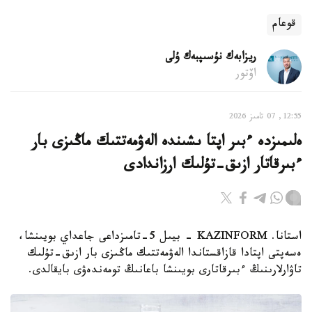
قوعام
ريزابەك نۇسىپبەك ۇلى
اۆتور
12:55, 07 تامىز 2026
ەلىمىزدە ءبىر اپتا ىشىندە الەۋمەتتىك ماڭىزى بار
ءبىرقاتار ازىق-تۇلىك ارزاندادى
استانا. KAZINFORM - بيىل 5-تامىزداعى جاعداي بويىنشا،
ەسەپتى اپتادا قازاقستاندا الەۋمەتتىك ماڭىزى بار ازىق-تۇلىك
تاۋارلارىنىڭ ءبىرقاتارى بويىنشا باعانىڭ تومەندەۋى بايقالدى.