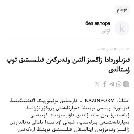
قوعام
без автора
اۆتور
13:06, 07 تامىز 2026
قىزىلوردادا زاڭسىز التىن وندىرگەن قىلمىستىق توپ
ۇستالدى
استانا. KAZINFORM - قارجىلىق مونيتورينگ اگەنتتىگىنىڭ
قىزىلوردا وبلىسى بويىنشا دەپارتامەنتى پروكۋراتۋرانىڭ
ۇيلەستىرۋىمەن جانە ۇلتتىق قاۋىپسىزدىك كوميتەتى
دەپارتامەنتىمەن بىرلەسىپ، شيەلى اۋدانىندا باعالى مەتالداردى
زاڭسىز وندىرۋمەن اينالىسقان قىلمىستىق توپتىڭ ارەكەتىن