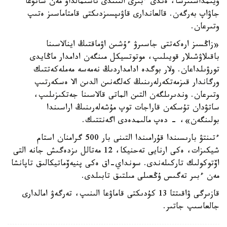
ۇيىمداستىرسا، ەندى ءبىرى التىندى تاسىمالداۋ مەن ساتۋعا
جاۋاپ بەرگەن. قالعاندارى قاۋىپسىزدىكتى قامتاماسىز ەتىپ
وتىرعان.
«زاڭسىز ارەكەتتى جاسىرۋ ءۇشىن اۋماقتىڭ اينالاسىنا
باقىلاۋشىلار قويىلىپ، موتوتسيكل مىنگەن ادامدار ماڭايدى
تورۋىلداعان. ولار بوگدە ادامداردىڭ نەمەسە مەملەكەتتىك
ورگاندار قىزمەتكەرلەرىنىڭ كەلگەنىن الدىن الا ەسكەرتىپ
وتىرعان. وندىرىلگەن التىن الماتى قالاسىنا جەتكىزىلىپ،
ساتۋدان تۇسكەن قاراجات توپ مۇشەلەرىنىڭ اراسىندا
بولىنگەن»، - دەپ مالىمدەدى اگەنتتىك.
ءتىنتۋ بارىسىندا قۇرامىندا التىنى بار 500 گرامنان استام
شيكىزات، ەكى ارنايى تەحنيكا، 12 مەتالل ىزدەگىش جانە التى
اۆتوكولىك تاركىلەندى. سونداي-اق ەكى پنيەۆماتيكالىق تاپانشا
مەن ءبىر تەگىس ۇڭعىلى مىلتىق تابىلدى.
قازىرگى ۋاقىتتا 13 كۇدىكتى قاماۋعا الىنىپ، تەرگەۋ امالدارى
جالعاسىپ جاتىر.