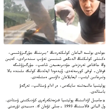
جولدى بولىسە الماعان كولىكتەردىڭ ءبىرىنىڭ جۇرگىزۋشىسى،
ەكىنشى كولىكتىڭ الدىڭعى شىنىسىن تەۋىپ سىندىرادى، كەيىن
وڭ جاقتاعى تەرەزەنى جۇدىرىعىمەن شاعىپ، جۇرگىزۋشىگە
قوقان- لوقى كورسەتەدى. ۆيدەودا ايەلدىڭ كولىك ىشىندە بالا
وتىرعانىن ايتىپ، ايعايلاعان داۋىسى ەستىلەدى.
پوليتسيا مالىمەتىنە سايكەس، ەر ادام ۇستالىپ، تەرگەۋ
باستالدى.
«جامبىل اۋدانىنىڭ پوليتسيا قىزمەتكەرلەرى كۇدىكتىنى ۇستادى.
ول الماتى قالاسىنىڭ 1993 -جىلى تۋعان ك. ەسىمدى تۇرعىنى