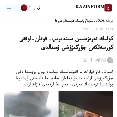
KAZINFORM
ق ز
ترەند:
2026-سايلاۋ
وقيعا
تاعايىنداۋ
اقوردا
17:39, 29 ماۋسىم 2023
كولىك تەرەزەسىن سىندىرىپ، قوقان-لوققى
كورسەتكەن جۇرگىزۋشى ۇستالدى
استانا. قازاقپارات - الەۋمەتتىك جەلىدە جول بويىندا ەكى
جۇرگىزۋشى اراسىندا تۋىنداعان جانجالعا قاتىستى ۆيدەوعا
پوليتسيا تۇسىنىك بەردى، دەپ حابارلايدى قازاقپارات.