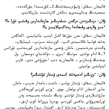
قاليحان ىسقاق: ۋنيۆەرسيتەتتىڭ 2-كۋرسىندا جۇرگەندە،
سەمەيدىڭ «ەكپىندى» دەگەن گازەتىندە جاريالاندى.
ۇلان: ىزىڭىزدەن ەرگەن ىنىلەرىڭىز جازعاندارىن وقىتىپ تۇرا ما؟
ءسىز ولاردى وقىعاندا رەداكسيالايسىز با؟
قاليحان ىسقاق: مەن جۇرتقا اقىل ايتىپ جاتپايمىن. اكەلگەن
بەتتە قولىما قالامىمدى الىپ، كوزىنشە سىزىپ، شيمايلاپ،
وڭدەپ بەرەتىنمىن. ماعان ۇنەمى جازعاندارىن كورسەتىپ تۇراتىن
7-8 ادام بولدى. سونىڭ ءبىرى - دۇكەنباي دوسجان. ول
«مەنىڭ ۇستازىم - قاليحان» دەپ ءجۇرۋشى ەدى، قازىر
ايتپايتىن بولىپتى.
ۇلان: ءوزىڭىز ادەبيەتتە كىمدى ۇستاز تۇتتىڭىز؟
قاليحان ىسقاق: ۇستاز بولىپ، باعىت-باعدار بەرىپ، ماعان
جانى اشىعان ادام بولعان جوق. ءوزىم كوزىم كورمەگەن
جازۋشىلاردى ۇستاز تۇتتىم. ونىڭ ىشىندە بەيىمبەت پەن
تورايعىروۆتى جاقسى كوردىم. پوەزيا پروزاعا كوپ ازىق،
كەرىسىنشە، پروزا پوەزياعا ازىق. اقىندار پروزا وقىمايدى. سوسىن