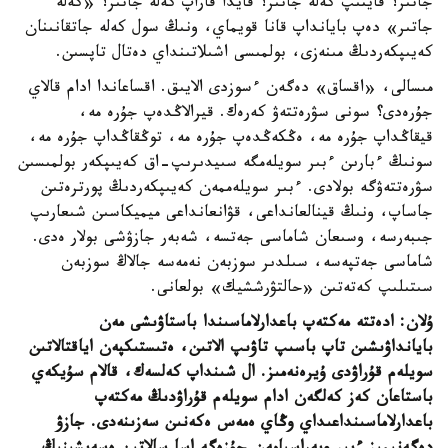
جاتىر؟ قايتىپ كەلە جاتىر؟ قايدا قاراپ كەلە جاتىر؟ «كەلە
جاتىر» دەپ بايانداپ قانا قويماي، ونىڭ سول كەلە جاتقانىنان
كەيىپكەردىڭ مىنەزى، بولمىسى اشىلاتىنداي دەتال تاپسىن.
مىسالى، «اقساق» دەگەن ءسوزدى الايىق. اقساعاندا ادام قالاي
جۇرەدى؟ سونى سۋرەتتەۋ كەرەك. قيرالاڭدەپ جۇرە مە،
قيقاڭداپ جۇرە مە، ەڭكەڭدەپ جۇرە مە، توڭقاڭداپ جۇرە مە،
سونىڭ ءبارىن ءبىر سويلەمگە سىيدىرىپ-اق كەيىپكەر بولمىسىن
سۋرەتتەۋگە بولادى. ءبىر سويلەممەن كەيىپكەردىڭ پورترەتىن
جاساپ، ونىڭ قينالعانداعى، قۋانعانداعى ميميكاسىن شىعارىپ
جىبەرسە، وسىعان شاماسى جەتسە، شەبەر جازۋشى بولار ەدى.
شاماسى جەتپەسە، سىلدىر سوزبەن نەمەسە جالاڭ سوزبەن
سىتىلىپ كەتەتىن «حالتۋرششيك» بولعانى.
ۇلان: ادەتتە مەكتەپ باعدارلاماسىندا باستاۋىشى مەن
بايانداۋىشىن تاپ باسىپ تاۋىپ الاتىن، ەتىستىكپەن اياقتالاتىن
سويلەم قۇراۋدى ۇيرەنەمىز. ال شىنداپ كەلسەك، قالام سۇيكەي
باستاعان كەز كەلگەن ادام سويلەم قۇراۋدىڭ مەكتەپ
باعدارلاماسىنداعىداي وڭاي ەمەس ەكەنىن سەزىنەدى. جازۋ