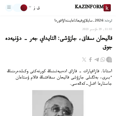
KAZINFORM
ق ز
ترەند:
2026-سايلاۋ
وقيعا
تاعايىنداۋ
اقوردا
11:03, 29 ماۋسىم 2023
قاليحان ىسقاق، جازۋشى: التايداي جەر - دۇنيەدە
جوق
استانا. قازاقپارات - قازاق ادەبيەتىنىڭ كورنەكتى وكىلدەرىنىڭ
ءبىرى، بەلگىلى جازۋشى قاليحان ىسقاقتىڭ قالام ۇستاعان
جاستارعا اقىل-كەڭەسى.