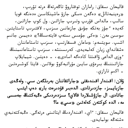
قاليحان ىسقاق: رامازان توقتاروۆ تاڭەرتەڭ ەرتە تۇرىپ،
«رەينمەتالل» دەگەن ەسكى جازۋ ماشينكاسىن ەدەنگە قويا
سالىپ، مالداس قۇرىپ وتىرىپ جازاتىن. ول كوپ جازاتىن،
كەيدە ءجۇز بەتكە جۋىق جازعانىن سىزىپ، لاقتىرىپ تاستايتىن.
سوسىن مەن: «ەكى جۇمىس ىستەپ قايتەسىڭ؟» دەيمىن جانىم
اشىپ. سويتسەم: «ماعان قىسقارتىپ، سىزىپ تاستاعاننان
ەشقانداي زيان كەلمەيدى. كەرىسىنشە، سىزىپ تاستاعانىمنىڭ
ءوزى الداعى ۋاقىتتا كادەگە اسادى»، - دەيتىن. شيمايلاپ
جازاتىننىڭ بىرەۋى سايىن مۇراتبەكوۆ بولاتىن. قايتا كوشىرەتىن
- اكىم تارازي.
ۇلان: اقىندار اقىندىقتى «جاراتقاننان بەرىلگەن سىي. ولەڭدى
جازبايمىز، جازدىرتادى. الدەبىر قۇدىرەت بار» دەپ ايتىپ
جاتادى. ال جازۋشىلاردا قالاي؟ سىزدەردىكى ەڭبەكتىڭ جەمىسى
مە، الدە كوكتەن كەلەتىن «سىي» ما؟
قاليحان ىسقاق: ءاي، اقىنداردىڭ ايتاتىنى ەرتەگى. ەڭبەكتەنبەي
ەشتەڭە بولمايدى.