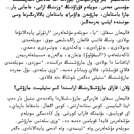
دەگەنىمىز ءبىر وپەراسيامەن جۇزەگە اسا سالاتىن ەسەپشىنىڭ
جۇمىسى ەمەس. سويلەم قۇراۋدىڭ ءوزىنىڭ ازابى، عاجابى بار...
جازا باستاعان، جازۋمەن «اۋىرا» باستاعان بالالارىڭىزعا وسى
جونىندە ايتىپ بەرسەڭىز.
قاليحان ىسقاق: ءيا، سويلەم مۇشەلەرىن ءارتۇرلى پايدالانۋعا
بولادى. ونىڭ قاتىپ قالعان زاڭدىلىعى جوق. سويلەمدى
«بولادى»، «تۇرادى»، «كەلدى»، «وتىردى» دەمەي،
تاكەنشەلەپ (ءالىمقۇلوۆ) «عان»، «گەن» ەسىمشەلەرىمەن
اياقتاسا دا بولادى. ول جازۋشىنىڭ ەركىندە. ءسوزدى، سويلەمدى
قالاي قۇبىلتام، قالاي ويناتام دەسە، ءوزى بىلەدى. بۇل جەردە
جازۋشىنىڭ ءستيلى دەگەن شوشاڭ ەتە قالادى.
ۇلان: قازاق جازۋشىلارىنىڭ اراسىندا كىم ستيليست جازۋشى؟
قاليحان ىسقاق: قازىرگى جازۋ-شىلاردا پالەندەي ستيل بار دەپ
ايتا المايمىن. كوبى ستاندارتتى، كوبى اڭعال. باسقاعا بارماي-
اق قويايىق، بۋنينگە قاراپ كورشى. ول كادىمگى سويلەم
مۇشەلەرىن قايدا قويامىن دەسە دە، ءوزى بىلەتىن جازۋشى.
سويلەم مۇشەلەرىن وتە ءتيىمدى، وتە ادەمى پايدالانادى. ەگەر