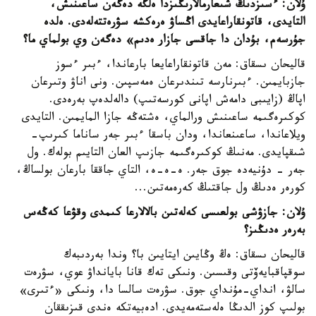
ۇلان: ءسىزدىڭ شىعارمالارىڭىزدا ەلگە دەگەن ساعىنىش،
التايدى، قاتونقاراعايدى اڭساۋ ەرەكشە سۋرەتتەلەدى. ەلدە
جۇرسەم، بۇدان دا جاقسى جازار ەدىم» دەگەن وي بولماي ما؟
قاليحان ىسقاق: مەن قاتونقاراعايعا بارعاندا، ءبىر ءسوز
جازبايمىن. ءبىرنارسە تىندىرعان ەمەسپىن. ونى اناۋ وتىرعان
اپاڭ (زايىبى دامەش اپانى كورسەتىپ) دالەلدەپ بەرەدى.
كوكىرەگىمە ساعىنىش ورالماي، ەشتەڭە جازا المايمىن. التايدى
ويلاعاندا، ساعىنعاندا، ودان باسقا ءبىر جەر ساناما كىرىپ-
شىقپايدى. مەنىڭ كوكىرەگىمە جازىپ العان التايىم بولەك. ول
جەر - دۇنيەدە جوق جەر. ە-ە-ە، التاي جاققا بارعان بولساڭ،
كورەر ەدىڭ ول جاقتىڭ كەرەمەتىن...
ۇلان: جازۋشى بولعىسى كەلەتىن بالالارعا كىمدى وقۋعا كەڭەس
بەرەر ەدىڭىز؟
قاليحان ىسقاق: ەڭ وڭايىن ايتايىن با؟ وندا بەردىبەك
سوقپاقبايەۆتى وقىسىن. ونىكى تەك قانا بايانداۋ عوي، سۋرەت
سالۋ، انداي-مۇنداي جوق. سۋرەت سالسا دا، ونىكى «ءتىرى»
بولىپ كوز الدىڭا ەلەستەمەيدى. ادەبيەتكە ەندى قىزىققان