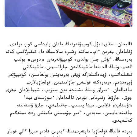
قاليحان ىسقاق: بۇل كومپيۋتەردىڭ ماعان پايداسى كوپ بولدى.
ۇناماعان جەرىن ءاپ-ساتتە وشىرە سالاسىڭ دا، تىقىرلاتىپ كەتە
بەرەسىڭ. ءۇش جىل بولدى، كومپيۋتەرمەن «دوس» بولىپ
الدىم. ونىڭ الدىندا ماشينكامەن جازاتىنمىن. ماشينكانى
تىقىلداتىپ، ۇيدەگىلەرگە ۇيقى بەرمەيتىن بولعاسىن، كومپيۋتەر
ۇيرەندىم. ەرتەرەكتە قولمەن جازاتىنمىن. قولجازبالارىم
ساقتالعان. ءبىراق ونىڭ ىشىندە مەن سىزىپ، شيمايلاعان جەرى
جوق. جازۋعا وتىرماس بۇرىن تاڭداعان ءسوزىمدى ميدا
«ۇستاپ» قالامىن. ميدا پىسىپ-جەتىلمەي، جازۋ ۇستەلىنە
جاقىندامايمىن. سەبەبى، ءبىر جۇمىستى ەكىنشى رەت ىستەگىم
كەلمەيدى.
بىردە قالىڭ قولجازبا داپتەرىمنىڭ ءبىرىن قادىر مىرزا ءالي قويار