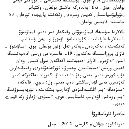
مويىنداماعان ادام جوق. بۋنيننىڭ قاسىرەتى - تۇراقتى ايەلى
بولعان جوق، تەك ايەلدەرگە عاشىق بولعان. وكتيابر
رەۆوليۋسياسىنان كەيىن ومىردەن وتكەنشە پاريجدە تۇرعان. 83
جاسىندا قايتىس بولعان.
بالالارعا جۇسبەك ايماۋىتوۆتى وقىڭدار دەر ەدىم. ايماۋىتوۆ
باسقالارعا قاراعاندا، كۇردەلىلەۋ. اۋەزوۆ ونىمەن ۇستالىپ
كەتكەنشە، بەكەردەن-بەكەر تەل اۆتور بولعان جوق. ايماۋىتوۆ -
قازاق پروزاسىنىڭ مەكتەبى. 19- عاسىرداعى ورىس ادەبيەتىنىڭ
التىن ءداۋىرىن قازاق ادەبيەتىنە اكەلگەن سول كىسى. ودان
كەيىن ورىس ادەبيەتىنەن چەحوۆ، تۋرگەنەۆتەردى وقىعاندارىن
قۇپ كورەر ەدىم. مەنى وقۋ دا قيىنداۋ. گەرولد بەلگەرگە ءبىر
كەزدەرى مەنى اۋدارساڭشى دەپ ەدىم. ول: «وي، قالەكە،
ءسىزدىڭ ءبىر اڭگىمەڭىزدى اۋدارىپ بىتكەنشە، نۇرپەيىسوۆتىڭ
ءبىر رومانىن اۋدارىپ تاستايمىن عوي. ءسىزدى اۋدارۋ وتە قيىن»
دەدى.
جادىرا نارماحانوۆا
دەرەككوز: «ۇلان» گازەتى. 2012- جىل