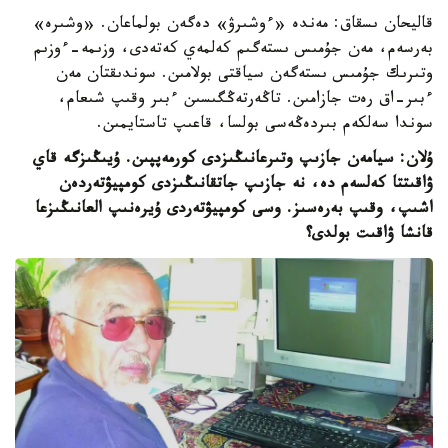
قاليحان ىسقاق: مەندە «ءوشىرۋ» دەگەن بولماعان. «وشىرە»
بەرسەم، مەن جۇمىس ىستەگىم كەلمەي كەتەدى، وزىمە-ءوزىم
وتىرىك جۇمىس ىستەگەن سياقتى بولامىن. سوندىقتان مەن
ءبىر-اق رەت جازامىن. تاڭەرتەڭگىسىن ءبىر وقىپ شىعام،
سوندا سەلكەم بىردەڭەسى بولسا، قاعىپ تاستايمىن.
ۇلان: سيامەن جازىپ وتىرعانىڭىزدى كورمەپپىن. ۇيىڭىزگە قاي
ۋاقىتتا كەلسەم دە، نە جازىپ جاتقانىڭىزدى كومپيۋتەردەن
اشىپ، وقىپ بەرەسىز. وسى كومپيۋتەردى ۇيرەنىپ العانىڭىزعا
قانشا ۋاقىت بولدى؟