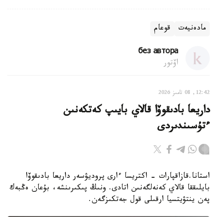
مادەنيەت
قوعام
без автора
اۆتور
12:42, 08 تامىز 2026
داريعا بادىقوۆا قالاي بايىپ كەتكەنىن
ءتۇسىندىردى
استانا.قازاقپارات - اكتريسا ءارى پروديۋسەر داريعا بادىقوۆا
بايلىققا قالاي كەنەلگەنىن اتادى. ونىڭ پىكىرىنشە، بۇعان ەڭبەك
پەن ينتۋيتسيا ارقىلى قول جەتكىزگەن.