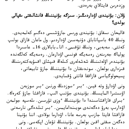
وزدەرىن قايتالاي بەرەدى.
ۇلان: بۋنيندى اۋداردىڭىز. سىزگە بۋنيننىڭ قانشالىقتى ىقپالى
بولدى؟
قاليحان ىسقاق: بۋنيندى ورىس جازۋشىسى دەگىم كەلمەيدى.
ونىڭ 40 باسپاتاباق دۇنيەسىن اۋداردىم. ول ماعان قازاق بولىپ
كەتتى. سەبەبى، ونىڭ تۇقىمى، اتا-بابالارى 16- عاسىردا
پولياك جەرىنەن رەسەيگە قونىس اۋدارعان. رەسەيگە كەلگەندە
بۋنيندەر اۋلەتىنىڭ شەشەلەرى كىلەڭ قىپشاق اقسۇيەكتەرىنىڭ
قىزدارى بولعان. سوندىقتان دا بۋنيننىڭ جازۋ تابيعاتى،
پسيحولوگياسى قازاققا قاتتى ۇقسايدى.
ونى اۋدارۋ وتە قيىن. ءبىر ءسوزدىڭ ورنىن ءبىر سوزبەن
اۋىستىرا المايسىڭ. بۋنيندى جۇتىپ الىپ، قازاقشا جازۋ كەرەك.
ءبىراق قازاقشاسىندا دا بۋنيننىڭ ءوزى تۇرسىن. ىلەسپە جولمەن
اۋدارىپ بەرۋ دەگەندى مويىندامايمىن. ءبىر تىلدەگى نارسەنى
قازاقشا قايتا جازىپ بەرسە عانا، اۋدارما بولادى. اننا بۋنينا
دەگەن مىقتى اقىن بولعان. بۋنيننىڭ تۋعان اپكەسى. ونى