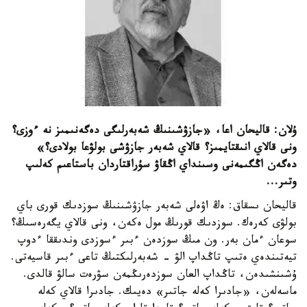
ۇلان: قاليحان اعا، «جازۋشىنىڭ شەبەرلىگى دەگەنىمىز نە ءوزى؟
ونى قالاي انىقتايمىز؟ قالاي شەبەر جازۋشى بولۋعا بولادى؟»
دەگەن اڭگىمەنى وسىنداي اڭقاۋ سۇراقتاردان باستاعىم كەلىپ
وتىر...
قاليحان ىسقاق: ەڭ اۋەلى شەبەر جازۋشىنىڭ سوزدىك قورى باي
بولۋى كەرەك. سوزدىك قورىڭ مول ەكەن، ونى قالاي يگەرەسىڭ؟
سوعان ءمان بەر. ون مىڭ سوزدەن ءبىر ءسوزدى وندىققا ءدوپ
تيەتىندەي ەتىپ تاڭداپ الۋ - شەبەرلىكتىڭ تاعى ءبىر قاسيەتى.
ۇشىنشىدەن، تاڭداپ العان سوزدەرىڭمەن سۋرەت سالۋ قالدى.
ماسەلەن، «جادىرا كەلە جاتىر» دەيىك. جادىرا قالاي كەلە