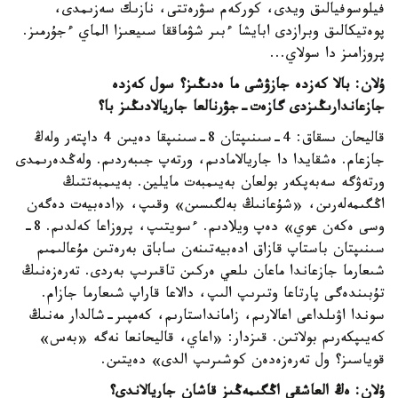
فيلوسوفيالىق ويدى، كوركەم سۋرەتتى، نازىك سەزىمدى،
پوەتيكالىق وبرازدى ابايشا ءبىر شۋماققا سىيعىزا الماي ءجۇرمىز.
پروزامىز دا سولاي...
ۇلان: بالا كەزدە جازۋشى ما ەدىڭىز؟ سول كەزدە
جازعاندارىڭىزدى گازەت-جۋرنالعا جاريالادىڭىز با؟
قاليحان ىسقاق: 4-سىنىپتان 8-سىنىپقا دەيىن 4 داپتەر ولەڭ
جازعام. ەشقايدا دا جاريالامادىم، ورتەپ جىبەردىم. ولەڭدەرىمدى
ورتەۋگە سەبەپكەر بولعان بەيىمبەت مايلين. بەيىمبەتتىڭ
اڭگىمەلەرىن، «شۇعانىڭ بەلگىسىن» وقىپ، «ادەبيەت دەگەن
وسى ەكەن عوي» دەپ ويلادىم. ءسويتىپ، پروزاعا كەلدىم. 8-
سىنىپتان باستاپ قازاق ادەبيەتىنەن ساباق بەرەتىن مۇعالىمىم
شىعارما جازعاندا ماعان ىلعي ەركىن تاقىرىپ بەردى. تەرەزەنىڭ
تۇبىندەگى پارتاعا وتىرىپ الىپ، دالاعا قاراپ شىعارما جازام.
سوندا اۋىلداعى اعالارىم، زامانداستارىم، كەمپىر-شالدار مەنىڭ
كەيىپكەرىم بولاتىن. قىزدار: «اعاي، قاليحانعا نەگە «بەس»
قوياسىز؟ ول تەرەزەدەن كوشىرىپ الدى» دەيتىن.
ۇلان: ەڭ العاشقى اڭگىمەڭىز قاشان جاريالاندى؟