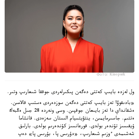
Фото: Kinopark
ول لەزدە بايىپ كەتتى دەگەن پىكىرلەردى جوققا شىعارىپ وتىر.
«بادىقوۆا تەز بايىپ كەتتى دەگەن سوزدەردى ەستىپ قالامىن.
ەشقانداي دا تەز بايىعان جوقپىن. وسى ونەردە 28 جىل ەڭبەك
ەتتىم. جاسىرمايمىن، ينتۋيتسيام الىستان سەزەدى. قانشاما
ۇيقىسىز تۇندەر بولدى. قورعانسىز كۇندەرىم بولدى. بارلىق
شەشىمدى ءوزىم شىعارىپ، «دۇرىس پا، بۇرىس پا» دەپ