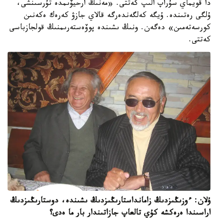
دا قويماي سۇراپ الىپ كەتتى. «مەنىڭ ارحيۆىمدە تۇرسىنشى،
ۇلگى رەتىندە. ۇيگە كەلگەندەرگە قالاي جازۋ كەرەك ەكەنىن
كورسەتەمىن» دەگەن. ونىڭ ىشىندە پوۆەستەرىمنىڭ قولجازباسى
كەتتى.
ۇلان: ءوزىڭىزدىڭ زامانداستارىڭىزدىڭ ىشىندە، دوستارىڭىزدىڭ
اراسىندا ەرەكشە كۇي تالعاپ جازاتىندار بار ما ەدى؟