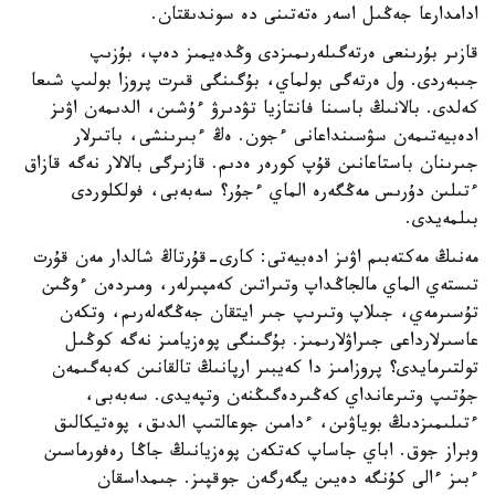
ادامدارعا جەڭىل اسەر ەتەتىنى دە سوندىقتان.
قازىر بۇرىنعى ەرتەگىلەرىمىزدى وڭدەيمىز دەپ، بۇزىپ
جىبەردى. ول ەرتەگى بولماي، بۇگىنگى قىرت پروزا بولىپ شىعا
كەلدى. بالانىڭ باسىنا فانتازيا تۋدىرۋ ءۇشىن، الدىمەن اۋىز
ادەبيەتىمەن سۋسىنداعانى ءجون. ەڭ ءبىرىنشى، باتىرلار
جىرىنان باستاعانىن قۇپ كورەر ەدىم. قازىرگى بالالار نەگە قازاق
ءتىلىن دۇرىس مەڭگەرە الماي ءجۇر؟ سەبەبى، فولكلوردى
بىلمەيدى.
مەنىڭ مەكتەبىم اۋىز ادەبيەتى: كارى-قۇرتاڭ شالدار مەن قۇرت
تىستەي الماي مالجاڭداپ وتىراتىن كەمپىرلەر، ومىردەن ءوڭىن
تۇسىرمەي، جىلاپ وتىرىپ جىر ايتقان جەڭگەلەرىم، وتكەن
عاسىرلارداعى جىراۋلارىمىز. بۇگىنگى پوەزيامىز نەگە كوڭىل
تولتىرمايدى؟ پروزامىز دا كەيبىر ارپانىڭ تالقانىن كەبەگىمەن
جۇتىپ وتىرعانداي كەڭىردەگىڭنەن وتپەيدى. سەبەبى،
ءتىلىمىزدىڭ بوياۋىن، ءدامىن جوعالتىپ الدىق، پوەتيكالىق
وبراز جوق. اباي جاساپ كەتكەن پوەزيانىڭ جاڭا رەفورماسىن
ءبىز ءالى كۇنگە دەيىن يگەرگەن جوقپىز. جىمداسقان