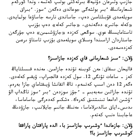
جازىپ وتىرعان دۇنيەڭ بىرتەكتى بولىپ كەتسە، وندا كوركەم
شىعارمانىڭ ءبىر بولشەگى جوعالدى دەگەن ءسوز. ءبىراق
سويلەمدى قۇبىلتامىن دەپ، جاساندى نارسە جاساۋعا بولمايدى.
«كەلە جاتىر» دەگەندى، «جاتىر كەلە» دەپ بۇزىپ
تاستامايسىڭ عوي. سوڭعى كەزدە «جازۋشىمىن» دەپ جۇرگەن
جاستاردان اراسىندا وسىلاي سويلەمدى بۇزىپ تاستاۋ ىرعىن
كەزدەسەدى.
ۇلان: ءسىز شىعارمانى قاي كەزدە جازاسىز؟
قاليحان ىسقاق: مەن كوبىنە تۇندە جازامىن. مەندە قىسىلتاياڭ
كەز - ساعات تۇنگى 12. سول كەزدە قالجىراپ، ۇيقىم كەلەدى.
ەگەر 12 دەن اسىپ كەتسەم، تاڭ اتقانشا ۇيىقتاماي جازا بەرەم.
تۇندە جازاتىن سەبەبىم - ءجۇز سوزدەن ءبىر ءسوز تاڭداپ الۋ
ءۇشىن ادامعا تىنىشتىق كەرەك. ەشكىم كەدەرگى جاساماسا،
ىدىس-اياق سالدىرلاماسا، مەنىڭ جانىم جايلانىپ، جازۋدىڭ
عاجابىنا ەنىپ كەتەم.
ۇلان: جازعاندا ءوشىرىپ جازاسىز با، الدە پاراقتان پاراققا
كوشىرىپ جازاسىز با؟