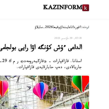
KAZINFORM
ترەند:
اقوردا
تاعايىنداۋ
وقيعا
2026-سايلاۋ
07:35, 29 ماۋسىم 2023
الداعى ءۇش كۇنگە اۋا رايى بولجامى
جاريالادى، دەپ حابارلايدى قازاقپارات.