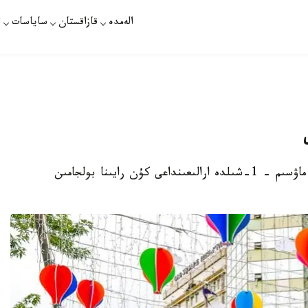
الەمدە
قازاقستان
ساياسات
ت
استانا. قازاقپارات - «قازگيدرومەت» ر م ك 29-ماۋسىم - 1-شىلدە ارالىعىنداعى كۇن رايىنا بولجامىن