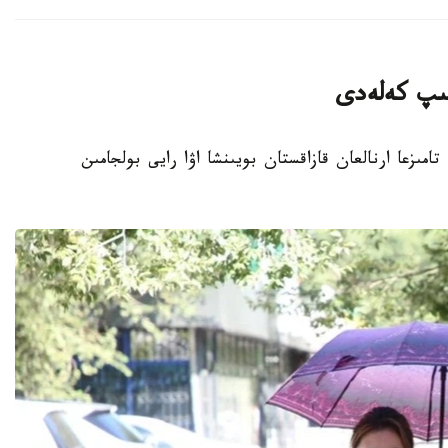
تىپ كەلەدى
انا. KAZINFORM - قازگيدرومەت 8- 10- تامىزعا ارنالعان قازاقستان بويىنشا اۋا رايى بولجامىن