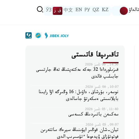
الداۋ
KZ
QZ
РУ
EN
中文
ق ز
ЎЗ
تاقىرىپقا قاتىستى
14:56, 06 تامىز 2026
قىزىلوردادا 32 جەكە مەكتەپتىڭ تەڭ جارتىسى
جابىلىپ قالدى
10:07, 06 تامىز 2026
نوسەر، بۇرشاق، داۋىل: 16 وڭىرگە اۋا رايىنا
بايلانىستى ەسكەرتۋ جاسالدى
11:40, 05 تامىز 2026
سەكسەن باتىردىڭ كىسەسى
09:07, 05 تامىز 2026
تيان-شان قوڭىر ايۋىنىڭ سيرەك ساتتەرىن
فوتوتۇزاق ۆيدەوعا ءتۇسىرىپ الدى