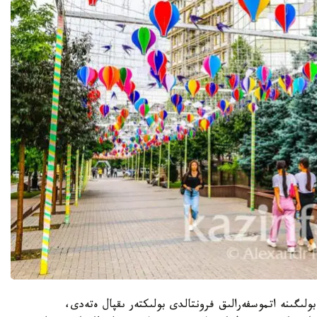
ولىگىنە اتموسفەرالىق فرونتالدى بولىكتەر ىقپال ەتەدى،