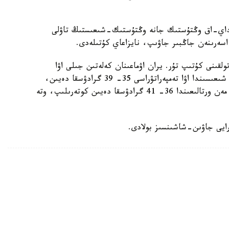
نداي-اق وڭتۇستىك جانە وڭتۇستىك-شىعىستىڭ تاۋلى
اسەرىنەن جاڭبىر جاۋىپ، نايزاعاي كۇتىلەدى.
ولقىنى كۇتىپ تۇر. يران اۋماعىنان كەلەتىن جىلى اۋا
ماسسالارىنىڭ اسەرىنەن ەلىمىزدىڭ سولتۇستىگى مەن شىعىسىندا اۋا تەمپەراتۋراسى 35- 39 گرادۋسقا دەيىن،
وڭتۇستىگىندە 35- 41 گرادۋسقا دەيىن، ال باتىسى مەن ورتالىعىندا 36- 41 گرادۋسقا دەيىن كوتەرىلىپ، وتە
 رايى جاۋىن-شاشىنسىز بولادى.