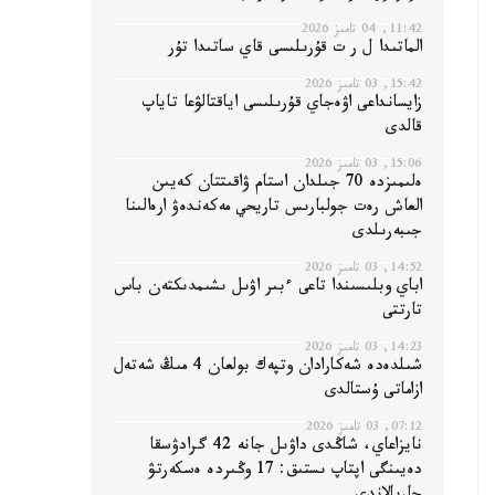
11:42, 04 تامىز 2026
الماتىدا ل ر ت قۇرىلىسى قاي ساتىدا تۇر
15:42, 03 تامىز 2026
زايسانداعى اۋەجاي قۇرىلىسى اياقتالۋعا تاياپ
قالدى
15:06, 03 تامىز 2026
ەلىمىزدە 70 جىلدان استام ۋاقىتتان كەيىن
العاش رەت جولبارىس تاريحي مەكەندەۋ ارەالىنا
جىبەرىلدى
14:52, 03 تامىز 2026
اباي وبلىسىندا تاعى ءبىر اۋىل ىشىمدىكتەن باس
تارتتى
14:23, 03 تامىز 2026
شىلدەدە شەكارادان وتپەك بولعان 4 مىڭ شەتەل
ازاماتى ۇستالدى
07:12, 03 تامىز 2026
نايزاعاي، شاڭدى داۋىل جانە 42 گرادۋسقا
دەيىنگى اپتاپ ىستىق: 17 وڭىردە ەسكەرتۋ