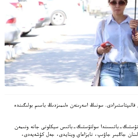
ن قالىپتاستىرادى. سونىڭ اسەرىنەن ەلىمىزدىڭ باسىم بولىگىندە
لتۇستىك-باتىسىندا سولتۇستىك-باتىس سيكلونى جانە ونىمەن
پالىنان جاڭبىر جاۋىپ، نايزاعاي وينايدى، جەل كۇشەيەدى،