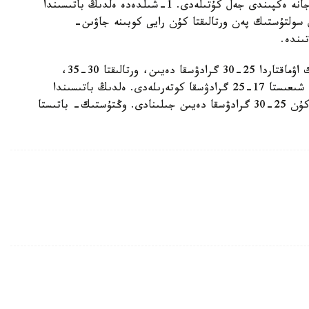
ونىمەن قىسقا مەرزىمدى جاۋىن- شاشىن، نايزاعاي جانە ەكپىندى جەل كۇتىلەدى. 1-شىلدەدە ەلدىڭ باتىسىندا
 سولتۇستىك پەن ورتالىقتا كۇن رايى كوبىنە جاۋىن-
ىندە.
اۋا تەمپەراتۋراسى بىرتىندەپ كوتەرىلەدى: سولتۇستىك اۋماقتاردا 25-30 گرادۋسقا دەيىن، ورتالىقتا 30-35،
وڭتۇستىكتە 33-38، وڭتۇستىك- شىعىستا 28-33، شىعىستا 17-25 گرادۋسقا كوتەرىلەدى. ەلدىڭ باتىسىندا
تەمپەراتۋرالىق فون ايتارلىقتاي وزگەرمەيدى. كۇندىز كۇن 25-30 گرادۋسقا دەيىن جىلىنادى. وڭتۇستىك- باتىستا