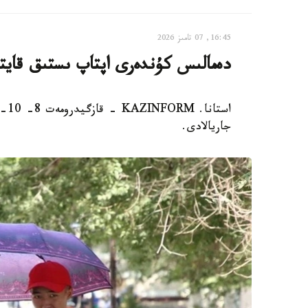
16:45, 07 تامىز 2026
دەمالىس كۇندەرى اپتاپ ىستىق قاي
است
جاريالادى.