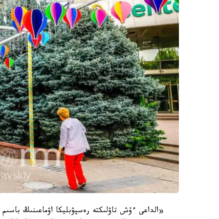
«الداعى ءۇش تاۋلىكتە رەسپۋبليكا اۋماعىنىڭ باسىم ب