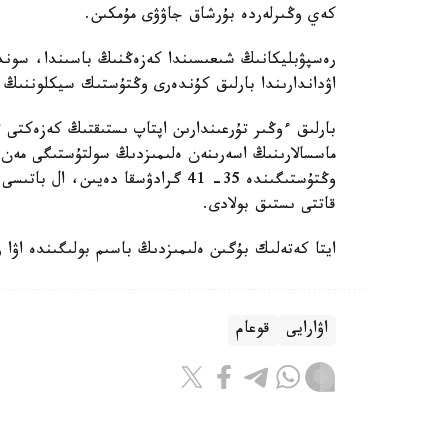
كەي وڭىرلەردە بۇرشاق جاۋۋى مۇمكىن.
رەسپۋبليكانىڭ شىعىسىندا كەزەڭنىڭ باسىندا، سو
اۋداندارىندا بارلىق كۇندەرى وڭتۇستىك سيكلوننىڭ 
بارلىق ءوڭىر تۇرعىندارىن اپتاپ ىستىقتىڭ كەزەكتى ت
قاتتى ىستىق بولادى.
ايتا كەتەلىك بۇگىن ەلىمىزدىڭ باسىم بولىگىندە اۋا
اۋارايى
قوعام