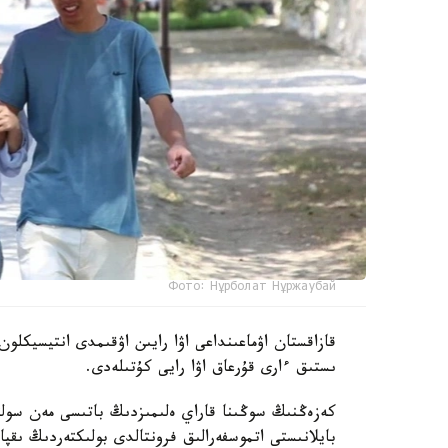
Фото: Нұрболат Нұржаубай
قازاقستان اۋماعىنداعى اۋا رايىن اۋقىمدى انتيسيكلو
ىستىق ءارى قۇرعاق اۋا رايى كۇتىلەدى.
كەزەڭنىڭ سوڭىنا قاراي ەلىمىزدىڭ باتىسى مەن سو
بايلانىستى اتموسفەرالىق فرونتالدى بولىكتەردىڭ ىق