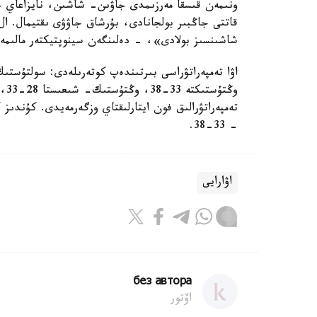
قاتتى جاڭبىر بولجانادى، بۇرشاق جاۋۋى ىقتيمال. ال
شاشىنسىز بولادى»، - دەلىنگەن سينوپتيكتەر مالىمەت
- 33-38.
اۋارايى
без автора
اۆتور