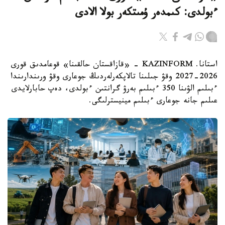
ءبولدى: كىمدەر ۇمىتكەر بولا الادى
استانا. KAZINFORM - «قازاقستان حالقىنا» قوعامدىق قورى
2026-2027 وقۋ جىلىنا تالاپكەرلەردىڭ جوعارى وقۋ ورىندارىندا
ءبىلىم الۋىنا 350 ءبىلىم بەرۋ گرانتىن ءبولدى، دەپ حابارلايدى
عىلىم جانە جوعارى ءبىلىم مينيسترلىگى.