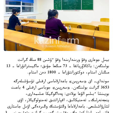
بيىل جوعارى وقۋ ورىندارىندا وقۋ ءۇشىن 88 مىڭ گرانت
بولىنگەن: باكالاۆرياتقا - 73 مىڭعا جۋىق؛ ماگيستراتۋراعا - 13
مىڭنان استام، دوكتورانتۋراعا – 1800 دەن استام.
سونداي- اق «سەرپىن» باعدارلاماسى ارقىلى تۇسۋشىلەرگە
3653 گرانت بولىنگەن. «سەرپىن» جوباسى ارقىلى 4 باعىت
بويىنشا ءبىلىم الۋعا بولادى: پەداگوگيكا عىلىمدارى،
ينجەنەرلىك- تەحنيكالىق، اقپاراتتىق تەحنولوگيالار، اۋى
لشارۋاشىلىعى. باعدارلاماعا وڭتۇستىك وڭىردەگى اۋىل جاستارى