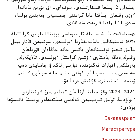
قاتىسادى. ايتا كەتسەك، وقۋ بىتىرگەسىن گرانت وتەۋ مەرزىمى 3
جىلدان 2 جىلعا قىسقارتىلدى. سونداي- اق بۇرىن ماماندار
ءوزى وقىعان ايماقتا عانا گرانتتى جۇمىسپەن وتەيتىن بولسا،
ەندى 11 ايماقتا قىزمەت ەتە الادى.
«مەملەكەت باسشىسىنىڭ تاپسىرماسى بويىنشا بارلىق گرانتتىڭ
%60 تەحنيكالىق ماماندىقتارعا ءبولىندى. سونىمەن قاتار بيىل
حالىق تىعىز قونىستانعان باتىس جانە جاڭادان قۇرىلعان
وڭىرلەردىڭ جاستارى ءۇشىن گرانتتار ءبولىندى. تالاپكەرلەر
بەرىلگەن اقپارات نەگىزىندە دۇرىس تاڭداۋ جاسايدى دەپ
سەنەمىن»، - دەپ اتاپ ءوتتى عىلىم جانە جوعارى ءبىلىم
ۆيتسە- ءمينيسترى قۋانىش ەرعاليەۆ.
2023-2024 وقۋ جىلىنا ارنالعان ءبىلىم بەرۋ گرانتتارىن
ءبولۋدىڭ تولىق تىزىمىمەن كەلەسى سىلتەمەلەر بويىنشا تانىسۋعا
بولادى:
Бакалавриат
Магистратура