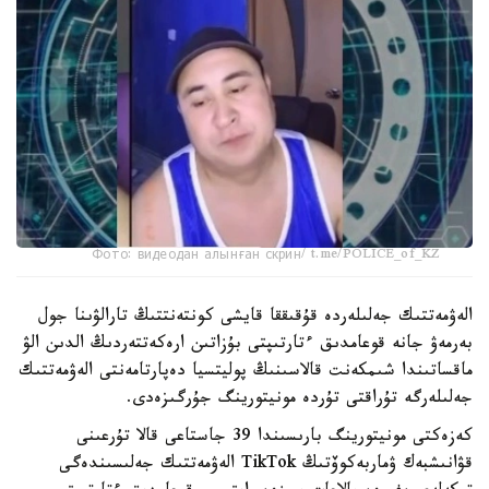
Фото: видеодан алынған скрин/ t.me/POLICE_of_KZ
الەۋمەتتىك جەلىلەردە قۇقىققا قايشى كونتەنتتىڭ تارالۋىنا جول
بەرمەۋ جانە قوعامدىق ءتارتىپتى بۇزاتىن ارەكەتتەردىڭ الدىن الۋ
ماقساتىندا شىمكەنت قالاسىنىڭ پوليتسيا دەپارتامەنتى الەۋمەتتىك
جەلىلەرگە تۇراقتى تۇردە مونيتورينگ جۇرگىزەدى.
كەزەكتى مونيتورينگ بارىسىندا 39 جاستاعى قالا تۇرعىنى
قۋانىشبەك ۋماربەكوۆتىڭ TikTok الەۋمەتتىك جەلىسىندەگى