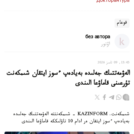
Докторантура
قوعام
без автора
اۆتور
15:45, 09 تامىز 2026
الەۋمەتتىك جەلىدە بەيادەپ ءسوز ايتقان شىمكەنت
تۇرعىنى قاماۋعا الىندى
شىمكەنت. KAZINFORM - شىمكەنتتە الەۋمەتتىك جەلىدە
بەيادەپ ءسوز ايتقان ەر ادام 10 تاۋلىككە قاماۋعا الىندى