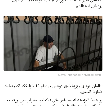
تىكەلەي ەفيردە بالاعات سوزدەر ايتىپ، قوعامدىق ءتارتىپتى
بۇزعانى انىقتالدى.
Фото: видеодан алынған скрин
اتالعان قۇقىق بۇزۋشىلىق ءۇشىن ەر ادام 10 تاۋلىككە اكىمشىلىك
قاماۋعا الىندى.
پوليتسيا الەۋمەتتىك جەلىلەردەگى تىكەلەي ەفيرلەر مەن وزگە دە