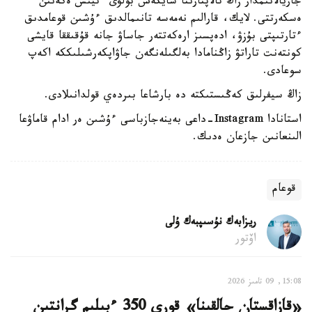
جاريالانىمدار زاڭ تالاپتارىنا سايكەس بولۋى ءتيىس ەكەنىن
ەسكەرتتى. لايك، قارالىم نەمەسە تانىمالدىق ءۇشىن قوعامدىق
ءتارتىپتى بۇزۋ، ادەپسىز ارەكەتتەر جاساۋ جانە قۇقىققا قايشى
كونتەنت تاراتۋ زاڭنامادا بەلگىلەنگەن جاۋاپكەرشىلىككە اكەپ
سوعادى.
زاڭ سيفرلىق كەڭىستىكتە دە بارشاعا بىردەي قولدانىلادى.
استانادا Instagram-داعى بەينەجازباسى ءۇشىن ەر ادام قاماۋعا
الىنعانىن جازعان ەدىك.
قوعام
ريزابەك نۇسىپبەك ۇلى
اۆتور
15:08, 09 تامىز 2026
«قازاقستان حالقىنا» قورى 350 ءبىلىم گرانتىن