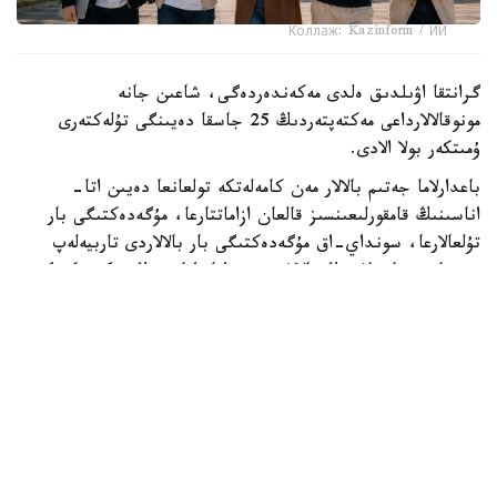
Коллаж: Kazinform / ИИ
گرانتقا اۋىلدىق ەلدى مەكەندەردەگى، شاعىن جانە
مونوقالالارداعى مەكتەپتەردىڭ 25 جاسقا دەيىنگى تۇلەكتەرى
ۇمىتكەر بولا الادى.
باعدارلاما جەتىم بالالار مەن كامەلەتكە تولعانعا دەيىن اتا-
اناسىنىڭ قامقورلىعىنسىز قالعان ازاماتتارعا، مۇگەدەكتىگى بار
تۇلعالارعا، سونداي-اق مۇگەدەكتىگى بار بالالاردى تاربيەلەپ
وتىرعان وتباسىلاردىڭ بالالارى مەن اتا-اناسىنىڭ مۇگەدەكتىگى
بار تالاپكەرلەرگە ارنالعان.
- ءبىلىم بەرۋ گرانتىنىڭ يەگەرلەرىنە وقۋ اقىسى جىلىنا 1
ميلليون تەڭگەگە دەيىن تولەنەدى. سونىمەن قاتار وقۋ
كەزەڭىندە اي سايىن 60 مىڭ تەڭگە كولەمىندە شاكىرتاقى
تاعايىندالادى. شاكىرتاقى جىل سايىن جازعى دەمالىس كەزەڭىن
قوسپاعاندا 10 اي بويى تولەنەدى،- دەلىنگەن حابارلامادا.
گرانتقا ۇمىتكەرلەردىڭ ءتىزىمىن باعدارلاماعا قاتىساتىن جوعارى