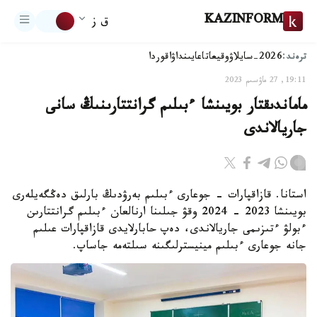
KAZINFORM
ق ز
ترەند:
2026-سايلاۋ
وقيعا
تاعايىنداۋ
اقوردا
19:11, 27 ماۋسىم 2023
ماماندىقتار بويىنشا ءبىلىم گرانتتارىنىڭ سانى
جاريالاندى
استانا. قازاقپارات - جوعارى ءبىلىم بەرۋدىڭ بارلىق دەڭگەيلەرى
بويىنشا 2023 - 2024 وقۋ جىلىنا ارنالعان ءبىلىم گرانتتارىن
ءبولۋ ءتىزىمى جاريالاندى، دەپ حابارلايدى قازاقپارات عىلىم
جانە جوعارى ءبىلىم مينيسترلىگىنە سىلتەمە جاساپ.