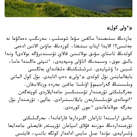
«ءولى كول»
جازدىڭ ىستىعىندا سالقىن سۋعا شومىلىپ، سەرىگىپ دەمالۋعا نە
جەتسىن؟! الايدا اپتاپ ىستىقتا، كوزدىڭ جاۋىن الاتىن ادەمى
كولدىڭ تاستاي سۋىق بولاتىنىن قالاي تۇسىندىرۋگە بولادى؟ وندا
بالىق جوق، وسىمدىك اتاۋلى وسپەيدى، ءتىپتى ماڭىندا ماسا،
شىبىن دا ۇشپايدى. تىرشىلىكتىڭ ەشقانداي بەلگىسى
بايقالمايتىن بۇل كولدى «ءولى» دەپ اتايدى. بۇل كول الماتى
وبلىسىنىڭ گەراسيموۆ اۋىلىنا جاقىن جەردە ورنالاسقان.
جەرگىلىكتى تۇرعىندار تۇسىنىكسىز جاعدايلاردى كوپتەگەن
ءانومالدى قۇبىلىستارمەن بايلانىستىرادى. جالپى، تۇرعىندار بۇل
جەرگە جولاماعاندى ءجون كورەدى.
حالىق اراسىندا تاراعان اڭىزدارعا قاراعاندا، جەرگىلىكتى
تۇرعىنداردىڭ سوزىنە قۇلاق اسپاعان تۋريستەر قايعىلى جاعدايعا
ۇشىرايدى. مۇندا جىل سايىن ادامدار كولگە باتىپ، قايتىس