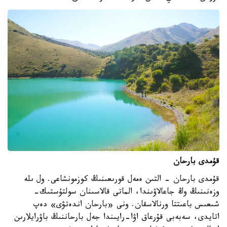
قۇمدى بارحان
قۇمدى بارحان - التىن ەمەل قورىعىنىڭ كوزمونشاعى. ول ىلە
وزەنىنىڭ وڭ جاعالاۋىندا، الماتى قالاسىنان سولتۇستىك-
شىعىس باعىتتا ورنالاسقان. ونى «بارحان اندەتۋى» دەپ
اتايدى، سەبەبى قۇرعاق اۋا-رايىندا جەل بارحاننىڭ باۋرايلارىن