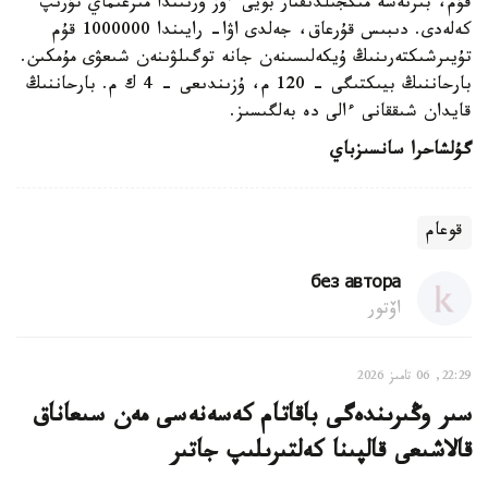
قۇم، بىرنەشە مىڭجىلدىقتار بويى ءوز ورنىندا مىزعىماي تۇرىپ
كەلەدى. دىبىس قۇرعاق، جەلدى اۋا- رايىندا 1000000 قۇم
تۇيىرشىكتەرىنىڭ ۇيكەلىسىنەن جانە توگىلۋىنەن شىعۋى مۇمكىن.
بارحاننىڭ بيىكتىگى - 120 م، ۇزىندىعى - 4 ك م. بارحاننىڭ
قايدان شىققانى ءالى دە بەلگىسىز.
گۇلشاحرا سانسىزباي
قوعام
без автора
اۆتور
22:29, 06 تامىز 2026
سىر وڭىرىندەگى باقاتام كەسەنەسى مەن سىعاناق
قالاشىعى قالپىنا كەلتىرىلىپ جاتىر