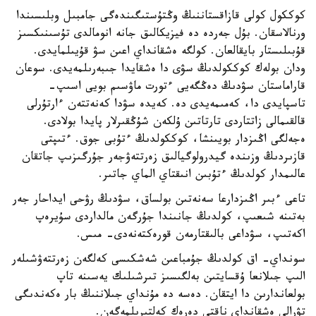
كوككول كولى قازاقستاننىڭ وڭتۇستىگىندەگى جامبىل وبلىسىندا
ورنالاسقان. بۇل جەردە دە فيزيكالىق جانە انومالدى تۇسىنىكسىز
قۇبىلىستار بايقالعان. كولگە ەشقانداي اعىن سۋ قۇيىلمايدى.
ودان بولەك كوككولدىڭ سۋى دا ەشقايدا جىبەرىلمەيدى. سوعان
قاراماستان سۋدىڭ دەڭگەيى ءتورت ماۋسىم بويى اسىپ-
تاسپايدى دا، كەمىمەيدى دە. كەيدە سۋدا كەنەتتەن ءارتۇرلى
قالقىمالى زاتتاردى تارتاتىن ۇلكەن شۇڭقىرلار پايدا بولادى.
ەجەلگى اڭىزدار بويىنشا، كوككولدىڭ ءتۇبى جوق. ءتىپتى
قازىردىڭ وزىندە گيدرولوگيالىق زەرتتەۋجەر جۇرگىزىپ جاتقان
عالىمدار كولدىڭ ءتۇبىن انىقتاي الماي جاتىر.
تاعى ءبىر اڭىزدارعا سەنەتىن بولساق، سۋدىڭ رۋحى ايداحار جەر
بەتىنە شىعىپ، كولدىڭ جانىندا جۇرگەن مالداردى سۇيرەپ
اكەتىپ، سۋداعى بالىقتارمەن قورەكتەنەدى- مىس.
سونداي- اق كولدىڭ جۇمباعىن شەشكىسى كەلگەن زەرتتەۋشىلەر
الىپ جىلانعا ۇقسايتىن بەلگىسىز تىرشىلىك يەسىنە تاپ
بولعاندارىن دا ايتقان. دەسە دە مۇنداي جىلاننىڭ بار ەكەندىگى
تۋرالى ەشقانداي ناقتى دەرەك كەلتىرىلمەگەن.