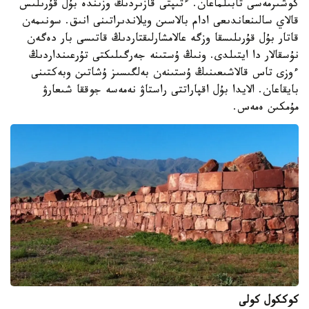
كوشىرمەسى تابىلماعان. ءتىپتى قازىردىڭ وزىندە بۇل قۇرىلىس
قالاي سالىنعاندىعى ادام بالاسىن ويلاندىراتىنى انىق. سونىمەن
قاتار بۇل قۇرىلىسقا وزگە عالامشارلىقتاردىڭ قاتىسى بار دەگەن
نۇسقالار دا ايتىلدى. ونىڭ ۇستىنە جەرگىلىكتى تۇرعىنداردىڭ
ءوزى تاس قالاشىعىنىڭ ۇستىنەن بەلگىسىز ۇشاتىن وبەكتىنى
بايقاعان. الايدا بۇل اقپاراتتى راستاۋ نەمەسە جوققا شىعارۋ
مۇمكىن ەمەس.
كوككول كولى