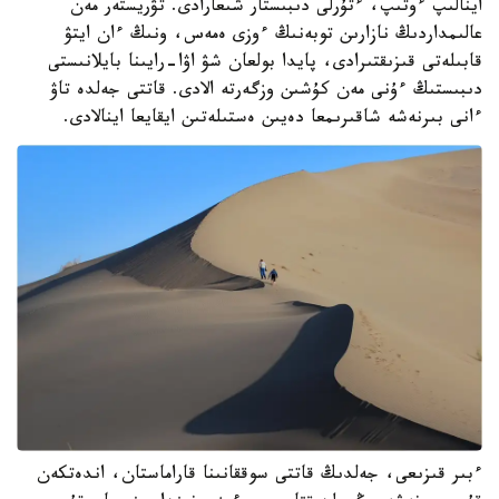
اينالىپ ءوتىپ، ءتۇرلى دىبىستار شىعارادى. تۋريستەر مەن
عالىمداردىڭ نازارىن توبەنىڭ ءوزى ەمەس، ونىڭ ءان ايتۋ
قابىلەتى قىزىقتىرادى، پايدا بولعان شۋ اۋا-رايىنا بايلانىستى
دىبىستىڭ ءۇنى مەن كۇشىن وزگەرتە الادى. قاتتى جەلدە تاۋ
ءانى بىرنەشە شاقىرىمعا دەيىن ەستىلەتىن ايقايعا اينالادى.
ءبىر قىزىعى، جەلدىڭ قاتتى سوققانىنا قاراماستان، اندەتكەن