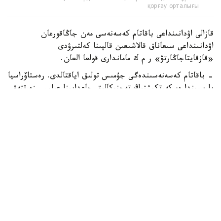
қорғау орталығы
قازالى اۋدانىنداعى باقاتام كەسەنەسى مەن جاڭاقورعان
اۋدانىنداعى سىعاناق قالاشىعىن قالپىنا كەلتىرۋدى
«قازقايتاجاڭارتۋ» ر م ك ماماندارى قولعا العان.
- باقاتام كەسەنەسىندەگى جۇمىس تولىق اياقتالدى. رەستاۆراسيا
بارىسىندا ەسكەرتكىشتىڭ تەحنيكالىق جاعدايىنا عىلىمي زەرتتەۋ
جۇرگىزىلدى. كونسترۋكسيالىق كۇشەيتۋ، جىكتەردى قايتا
وڭدەۋ، جوعالعان ساۋلەتتىك بولشەكتەردى عىلىمي نەگىزدە
تولىقتىرۋ جانە تاريحي ماتەريالعا سايكەس رەستاۆراتسيالىق
كىرپىشپەن قايتا قالاۋ جۇمىسى ورىندالدى. سونىمەن قاتار
كۇمبەزدىڭ قورعانىش سىلاق قاباتى جاڭارتىلدى. سۋدان
وقشاۋلانىپ، اۋماعى اباتتاندىرىلدى. اتالعان شارالار
ەسكەرتكىشتىڭ تاريحي ساۋلەتتىك كەلبەتىن ساقتاي وتىرىپ،
ونىڭ ۇزاقمەرزىمدى ساقتالۋىن قامتاماسىز ەتەدى، - دەدى
وبلىستىق تاريحي-مادەني مۇرانى قورعاۋ ورتالىعىنىڭ ءبولىم
مەڭگەرۋشىسى تالعات بەرديەۆ.