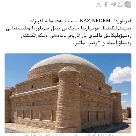
قىزىلوردا. KAZINFORM - مادەنيەت جانە اقپارات
مينيسترلىگىنىڭ جوسپارىنا سايكەس بيىل قىزىلوردا وبلىسىنداعى
رەسپۋبليكالىق ماڭىزى بار تاريحي-مادەني ەسكەرتكىشتەر
رەستاۆراسيادان ءوتىپ جاتىر.
Фото: Қызылорда облыстық тарихи-мәдени мұраны