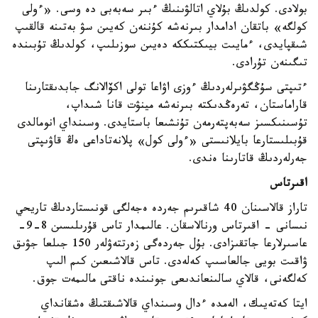
بولادى. كولدىڭ بۇلاي اتالۋىنىڭ ءبىر سەبەبى دە وسى. «ءولى
كولگە» باتقان ادامدار بىرنەشە كۇننەن كەيىن سۋ بەتىنە قالقىپ
شىقپايدى، ءمايىت بيىكتىككە دەيىن سوزىلىپ، كولدىڭ تۇبىندە
تىگىنەن تۇرادى.
ءتىپتى سۇڭگۋىرلەردىڭ ءوزى اۋاعا تولى اكۆالانگ جابدىقتارىنا
قاراماستان، تەرەڭدىكتە بىرنەشە مينۋت قانا شىداپ،
تۇسىنىكسىز سەبەپتەرمەن تۇنشىعا باستايدى. وسىنداي انومالدى
قۇبىلىستارعا بايلانىستى «ءولى كول» پلانەتاداعى ەڭ قاۋىپتى
جەرلەردىڭ قاتارىنا ەندى.
اقىرتاس
تاراز قالاسىنان 40 شاقىرىم جەردە ەجەلگى قونىستاردىڭ تاريحي
نىسانى - اقىرتاس ورنالاسقان. عالىمدار تاس قۇرىلىسىن 8-9-
عاسىرلارعا جاتقىزادى. بۇل جەردەگى زەرتتەۋلەر 150 جىلعا جۋىق
ۋاقىت بويى جالعاسىپ كەلەدى. تاس قالاشىعىن كىم الىپ
كەلگەنى، قالاي سالىنعاندىعى جونىندە ناقتى مالىمەت جوق.
ايتا كەتەيىك، الەمدە ءدال وسىنداي قالاشىقتىڭ ەشقانداي