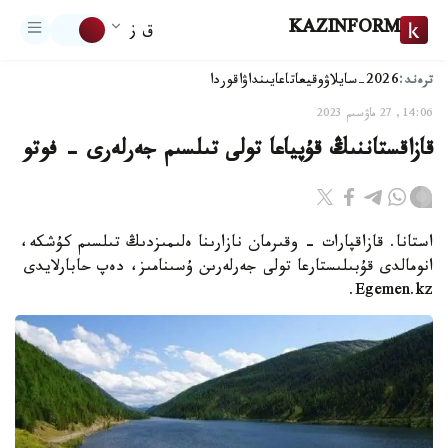
KAZINFORM
ق ز
ترەند:
2026-سايلاۋ
وقيعا
تاعايىنداۋ
اقوردا
14:06, 27 ماۋسىم 2023
قازاقستاننىڭ قۇپياعا تولى تىلسىم جەرلەرى - فوتو
استانا. قازاقپارات - وقىرمان نازارىنا ەلىمىزدىڭ تىلسىم كۇشكە،
انومالدى قۇبىلىستارعا تولى جەرلەرىن ۇسىنامىز، دەپ حابارلايدى
Egemen.kz.