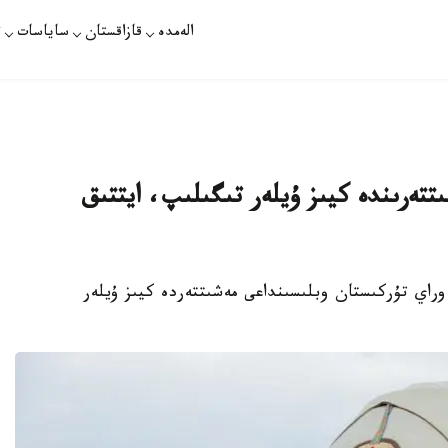
الەمدە
قازاقستان
ساياسات
ت
ىتتەرىندە كيىز ۇيلەر تىگىلىپ، ايتتىق
راي تۇركىستان وبلىسىنداعى مەشىتتەردە كيىز ۇيلەر