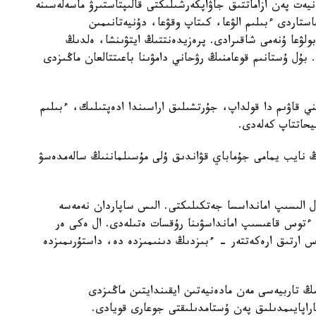
ەت پەن ازاماتتىق جاۋاپكەرشىلىكتى قالىپتاستىرۋ ماسەلەسىنە
ستاردى ءبىلىم الۋعا، كىتاپ وقۋعا، دۇنيەتانىمىن
بولۋعا ۇنەمى شاقىرادى. پرەزيدەنتتىڭ ايتۋىنشا، ەلدىڭ
 بۇل ۇستانىم قوعامنىڭ رۋحاني دامۋىنا باعىتتالعان ماڭىزدى
 قاۋىم دا قولداپ، جۇرتشىلىق اراسىندا ادەپتىلىك، ءبىلىم
يحاتتاپ كەلەدى.
ڭ نايب يمامى جۇماباي قۋاندىق ۇلى مۇسىلماننىڭ سالەمدەسۋ
الىسىپ امانداسسا جەتكىلىكتى. الىس ساپاردان نەمەسە
 ءتوس قاعىسىپ امانداسۋىنا رۇقسات ەتىلەدى. ال ەكى ەر
ارتىق ارەكەتتەر - ءبىزدىڭ دىنىمىزدە دە، داستۇرىمىزدە
ىڭ تاربيەسى مەن مادەنيەتىن ايقىندايتىن ماڭىزدى
اپايىمدىلىق پەن ۇستامدىلىقتى جوعارى قويادى.