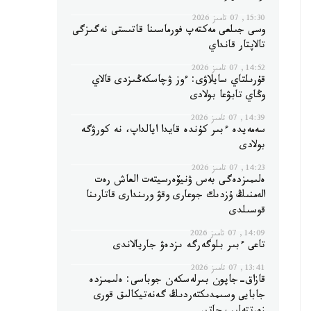
15:30, 07 تامىز 2026
وسى جىلعى مەكتەپ فورماسىنا قاتىستى نەگىزگى
تالاپتار قانداي
14:52, 07 تامىز 2026
قۇرىلتاي سايلاۋى: ءوز ۋچاسكەڭىزدى قالاي
وڭاي تابۋعا بولادى
14:39, 07 تامىز 2026
سەمەيدە ءبىر كۇندە قايدا ايالداپ، نە كورۋگە
بولادى
14:23, 07 تامىز 2026
ەلىمىزدەگى بەس ۋنيۆەرسيتەت العاش رەت
الەمنىڭ ۇزدىك جوعارى وقۋ ورىندارى قاتارىنا
قوسىلدى
14:09, 07 تامىز 2026
تاعى ءبىر بلوگەرگە ىزدەۋ جاريالاندى
13:41, 07 تامىز 2026
قازاق-جاپون بىرلەسكەن جوباسى: ەلىمىزدە
جابايى وسىمدىكتەردىڭ گەنەتيكالىق قورى