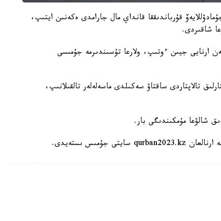
ادۋللايەۆ قۇرباندىققا قانداي مال جارامدى ەكەنىن ايتىپ،
عا شاقىردى.
ەن ارنايى جيىن ءوتىپ، ولارعا تۇسىندىرمە جۇمىسى
ارلىق تالاپتاردى ساقتاۋ سەكىلدى ماسەلەلەر تالقىلانىپ،
ىق شالۋعا مۇمكىندىگى بار.
ى جۇمىس ىستەيدى.