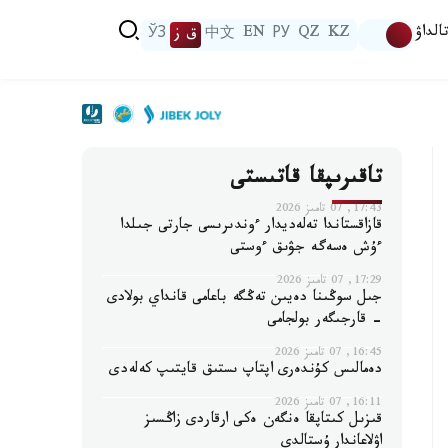
الداۋ
KZ
QZ
РУ
EN
中文
ق ز
ЎЗ
تاقىرىپقا قاتىستى
17:43, 07 تامىز 2026
قازاقستاندا تەلەديدار ءوندىرىسى جارتى جىلدا
ءۇش ەسەگە جۋىق ءوستى
17:29, 07 تامىز 2026
جىل سوڭىنا دەيىن تەڭگە باعامى قانداي بولادى
- قارجىگەر بولجامى
16:45, 07 تامىز 2026
دەمالىس كۇندەرى اپتاپ ىستىق قايتىپ كەلەدى
16:11, 07 تامىز 2026
قىزىل كىتاپقا ەنگەن ەكى ارقاردى زاڭسىز
اۋلاعاندار ۇستالدى