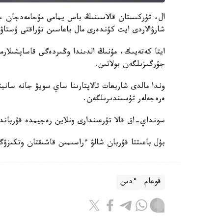
ال، تۇركىستان قالاسىنىڭ باس يمامى مۇحامەدجان جۇم
شارۋالاردى ايت كۇندەرى مال باعاسىن تۇراقتى ۇستاۋ
ايتا كەتەيىك، مۇنىڭ الدىندا وڭىردەگى قاساپشىلارم
جۇرگىزىلگەن بولاتىن.
وندا مالدى شاريعات تالاپتارىنا ساي سويۋ جانە سانيت
ەرەجەلەر تۇسىندىرىلگەن.
سونداي-اق قالا تۇرعىندارى ونلاين رەجيمدە قۇرباند
بۇل باعىتتا قۇربان شالۋ ءراسىمىن قاشىقتان وتكىزۋگە ارنالعان qurban2023.kz سايت
قوعام
ءدىن