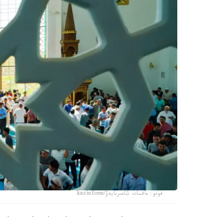
فوتو: ماقسات شاعىربايەۆ/kazinform