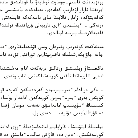
پرەزيدەنت قاسىم-جومارت توقايەۆ تا قوعامدىق مادەني
ايرىقشا نازار اۋدارىپ كەلەدى. مەملەكەت باسشىسى جا
كەڭەيتۋگە، زامان تالابىنا ساي باسەكەگە قابىلەتتى 
ەرتەڭى - ءبىلىمدى ءارى تاربيەلى ۇرپاقتىڭ قولىندا.
قاعيدالاردىڭ بىرىنە اينالدى.
مەملەكەت كوتەرىپ وتىرعان وسى قۇندىلىقتاردى ءدىني
جانە جاۋاپكەرشىلىك تاقىرىپتارىن تۇراقتى تۇردە ناس
ماڭعىستاۋ وبلىستىق ورتالىق «بەكەت اتا» مەشىتىنى
ادەبى شاريعاتتا ناقتى كورسەتىلگەنىن اتاپ وتەدى.
- ەكى ەر ادام ءبىر-بىرىمەن كەزدەسكەن كەزدە قول 
كوپتەن بەرى ءبىر-ءبىرىن كورمەگەن ادامدار بولسا،
كىسىنىڭ ءسۇيىسىپ امانداسۋى نەمەسە سوعان ۇقساس 
دە قۇپتالمايتىن دۇنيە، - دەدى ول.
يمامنىڭ ايتۋىنشا، قاراپايىم امانداسۋدىڭ ءوزى ادامن
كورسەتكىش. ءدىن دە، قازاقى سالت-ءداستۇر دە قار