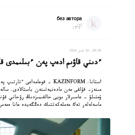
без автора
اۆتور
09:30, 02 تامىز 2026
ءدىني قاۋىم ادەپ پەن ءبىلىمدى قات
استانا. KAZINFORM - قوعامداعى
مىنەز- قۇلقى مەن مادەنيەتىنەن باستالادى. سال
ۇمتىلۋ - عاسىرلار بويى حالقىمىزدىڭ رۋحاني قۇن
ماسەلەلەر تەك مەملەكەتتىك دەڭگەيدە عانا ەمەس