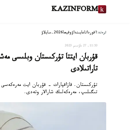
KAZINFORM
ترەند:
اقوردا
تاعايىنداۋ
وقيعا
2026-سايلاۋ
11:53, 27 ماۋسىم 2023
قۇربان ايتتا تۇركىستان وبلىسى مەش
تاراتىلادى
تۇركىستان. قازاقپارات - قۇربان ايت مەرەكەسى و
تىگىلىپ، مەرەكەلىك شارالار وتەدى.