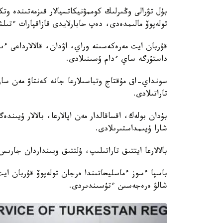
بۇل تۋرالى وڭىرلىك كوممۋنيكاتسيالار قىزمەتىندە و
تولەپوۆ مالىمدەدى، دەپ حابارلايدى قازاقپارات ءتىل
قۇربان ايت مەرەكەسىنە وراي، اۋدان، قالالارداعى ءىر
داستۇرگە ساي ءدام ۇسىنىلادى.
سونداي-اق مۇقتاج وتباسىلارعا جانە كەنتاۋ مەن سارى
تاراتىلادى.
بۇدان بولەك، اقساقالدار مەن اپالارعا، بالالار ۇيىن
شارا ۇيىمداستىرىلادى.
بالالارعا ايتتىق تاراتىلىپ، ۇلتتىق ويىنداردان جارىس
باسپا ءسوز ءماسليحاتىندا ەرجان تولەپوۆ قۇربان ا
شالۋ ەرەجەسىن ءتۇسىندىردى.