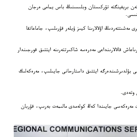
تكەن بريفينگتە تۇركىستان وبلىسىنىڭ باس يمامى ەرجان
شىسى.
ى مەشىتتەردىڭ اۋلالارىنا كيىز ۇيلەر قۇرىلىپ، جاماعاتقا
اعاش قالالارىنداعى مەدرەسە شاكىرتتەرىنە ايتتىق قورجىندار
دەگى بۇلدىرشىندەرگە ايتتىق داستارحانى جايىلىپ، مەرەكەلىك
 وتەدى.
يت مەرەكەسى جايىندا كەڭ كولەمدى مالىمەت بەرىپ، قۇربان