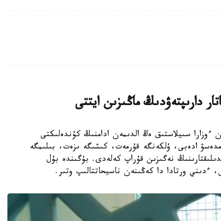
ار دارىپتەۋدىڭ ماڭىزىن ايتتى
 ءتارتىپ پەن ءوزارا سىيلاستىق ەڭ الدىمەن ادامنىڭ كۇندەلىكتى
ەمدەسۋ ادەبى، ۇلكەنگە قۇرمەت، كىشىگە ىزەت، بىلىمگە
دىلىقتارىنىڭ نەگىزىن قۇراپ كەلەدى. بۇگىندە بۇل
، ءدىني ورتادا دا كەڭىنەن ناسيحاتتالىپ وتىر.