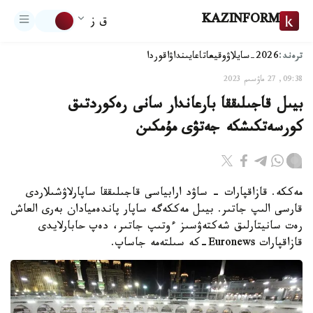
KAZINFORM
ق ز
ترەند:
2026-سايلاۋ
وقيعا
تاعايىنداۋ
اقوردا
09:38, 27 ماۋسىم 2023
بيىل قاجىلىققا بارعاندار سانى رەكوردتىق
كورسەتكىشكە جەتۋى مۇمكىن
مەككە. قازاقپارات - ساۋد ارابياسى قاجىلىققا ساپارلاۋشىلاردى
قارسى الىپ جاتىر. بيىل مەككەگە ساپار پاندەميادان بەرى العاش
رەت سانيتارلىق شەكتەۋسىز ءوتىپ جاتىر، دەپ حابارلايدى
قازاقپارات Euronews-كە سىلتەمە جاساپ.