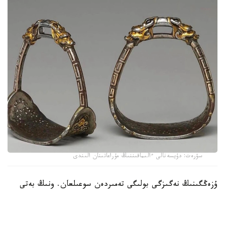
سۋرەت: دۇيسەنالى ءالىماقىننىڭ مۇراعاتىنان الىندى
ۇزەڭگىنىڭ نەگىزگى بولىگى تەمىردەن سوعىلعان. ونىڭ بەتى
التىن جانە كۇمىس اشەكەيلەرمەن بەزەندىرىلىپ، تابان تىرەيتىن
بولىگىنىڭ جيەگى نازىك ورنەكتەرمەن كومكەرىلگەن. ولشەمى -
15,9 × 19 سانتيمەتر. بۇل بۇيىم سول داۋىردەگى دالا