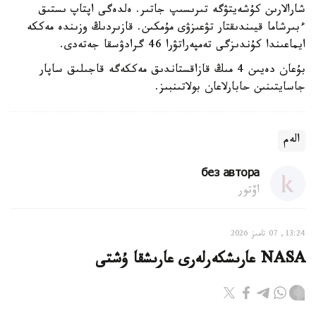
شارالارىن كۇشەيتۋگە تىرىسىپ جاتىر. ەلدەگى اپتاپ ىستىق
ءبىرشاما قيىندىقتار تۋعىزۋى مۇمكىن. قازىردىڭ وزىندە مەككە
ايماعىندا كۇندىزگى تەمپەراتۋرا 46 گرادۋسقا جەتەدى.
بۇعان دەيىن 4 مىڭ قازاقستاندىق مەككەگە قاجىلىق ساپار
جاسايتىنىن حابارلاعان بولاتىنبىز.
الەم
без автора
اۆتور
13:24, 07 تامىز 2026
NASA عارىشكەرلەرى عارىشقا ۇشتى