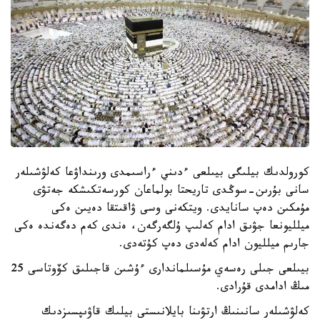
كورولدىك بيلىگى بيىلعى ءدىني ءراسىمدى ورىنداۋعا كەلۋشىلەر
سانى بۇرىن-سوڭدى تاريحتا بولماعان كورسەتكىشكە جەتۋى
مۇمكىن دەپ سانايدى. ويتكەنى وسى ۋاقىتقا دەيىن ەكى
ميلليونعا جۋىق ادام كەلىپ ۇلگەرگەن، ەندى كەم دەگەندە ەكى
جارىم ميلليون ادام كەلەدى دەپ كۇتەدى.
بيىلعى جىلى رەسەي مۇسىلماندارى ءۇشىن قاجىلىق كۆوتاسى 25
مىڭ ادامدى قۇرادى.
كەلۋشىلەر سانىنىڭ ارتۋىنا بايلانىستى بيلىك قاۋىپسىزدىك