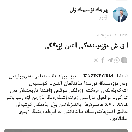
ريزابەك نۇسىپبەك ۇلى
اۆتور
11:25, 07 تامىز 2026
ا ق ش مۋزەيىندەگى التىن ۇزەڭگى
استانا. KAZINFORM - نيۋ-يورك قالاسىنداعى مەتروپوليتەن
ونەر مۋزەيىنىڭ قورىندا ساقتالعان التىن- كۇمىسپەن
اشەكەيلەنگەن ەرەكشە ۇزەڭگى سوڭعى ۋاقىتتا تاريحشىلار مەن
تۇركى- موڭعول مۇراسىن زەرتتەۋشىلەردىڭ نازارىن اۋدارىپ وتىر.
XV- XVII عاسىرلارعا جاتقىزىلاتىن بۇل جادىگەر كوشپەلى
حالىق اقسۇيەكتەرىنىڭ سالتاناتتى ات ابزەلدەرىنىڭ ءبىرى
سانالادى.