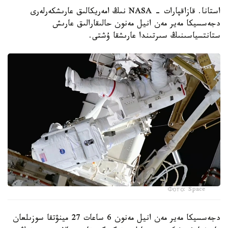
استانا. قازاقپارات - NASA نىڭ امەريكالىق عارىشكەرلەرى
دجەسسيكا مەير مەن انيل مەنون حالىقارالىق عارىش
ستانتسياسىنىڭ سىرتىندا عارىشقا ۇشتى.
Фото: Space
دجەسسيكا مەير مەن انيل مەنون 6 ساعات 27 مينۋتقا سوزىلعان