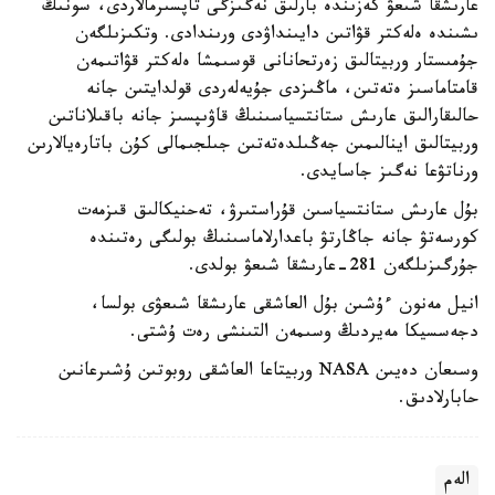
عارىشقا شىعۋ كەزىندە بارلىق نەگىزگى تاپسىرمالاردى، سونىڭ
ىشىندە ەلەكتر قۋاتىن دايىنداۋدى ورىندادى. وتكىزىلگەن
جۇمىستار وربيتالىق زەرتحانانى قوسىمشا ەلەكتر قۋاتىمەن
قامتاماسىز ەتەتىن، ماڭىزدى جۇيەلەردى قولدايتىن جانە
حالىقارالىق عارىش ستانتسياسىنىڭ قاۋىپسىز جانە باقىلاناتىن
وربيتالىق اينالىمىن جەڭىلدەتەتىن جىلجىمالى كۇن باتارەيالارىن
ورناتۋعا نەگىز جاسايدى.
بۇل عارىش ستانتسياسىن قۇراستىرۋ، تەحنيكالىق قىزمەت
كورسەتۋ جانە جاڭارتۋ باعدارلاماسىنىڭ بولىگى رەتىندە
جۇرگىزىلگەن 281-عارىشقا شىعۋ بولدى.
انيل مەنون ءۇشىن بۇل العاشقى عارىشقا شىعۋى بولسا،
دجەسسيكا مەيردىڭ وسىمەن التىنشى رەت ۇشتى.
وسىعان دەيىن NASA وربيتاعا العاشقى روبوتىن ۇشىرعانىن
حابارلادىق.
الەم