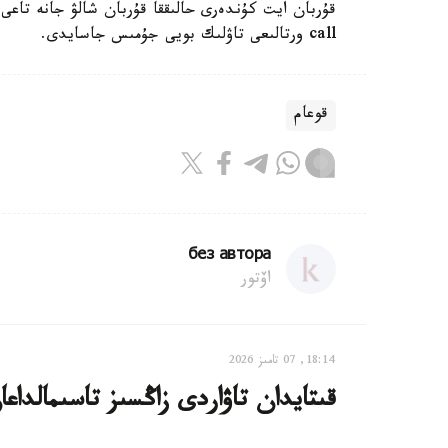
call ورتالىعى تاۋلىك بويى جۇمىس جاسايدى.
قوعام
без автора
اۆتور
18:14, 07 تامىز 2026
قىتايدان تاۋاردى زاڭسىز تاسىمالداع