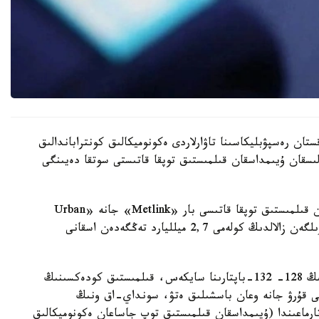
تان رەسپۋبليكاسىنا تاۋارلاردى ەكونوميكالىق كونتراباندالىق
لىسقان ۇيىمداسقان قىلمىستىق توپقا قاتىستى سوتقا دەيىنگى
تەرگەۋ بارىسىندا 37 كومپانيانىڭ ىشىندە ۇيىمداسقان قىلمىستىق توپقا قاتىسى بار «Metlink» جانە «Urban
Green» كومپانيالارى بويىنشا عانا مەملەكەتكە كەلتىرىلگەن زالالدىڭ كولەمى 2,7 ميلليارد تەڭگەدەن اسقانى
- 5 - تامىزدا قىلمىستىق- پروتسەستىك كودەكسىنىڭ 128- 132-باپتارىنا سايكەس، قىلمىستىق كودەكسىنىڭ
داسقان توپتى قۇرۋ جانە وعان باسشىلىق ەتۋ، سونداي-اق ونىڭ
ەتىنە قاتىسۋ)، 234-بابىنىڭ 3-بولىگىنىڭ 2) تارماعىندا (ۇيىمداسقان قىلمىستىق توپ جاساعان ەكونوميكالىق