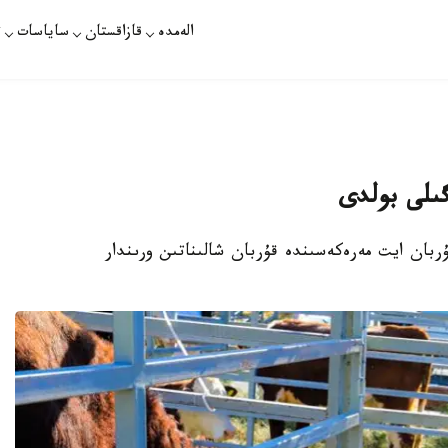
الەمدە
قازاقستان
ساياسات
ت
لگىلى بولدى
قۇربان ايت مەرەكەسىندە قۇربان شالىناتىن ورىندار