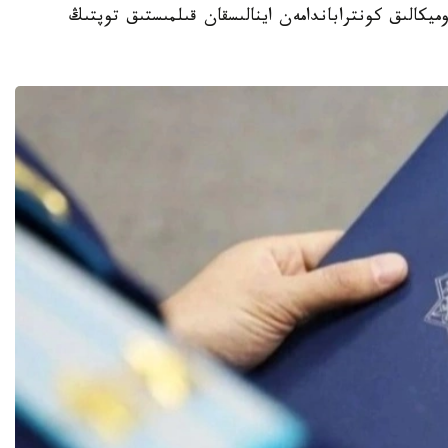
راتۋرا ەكونوميكالىق كونتراباندامەن اينالىسقان قىلمىستىق توپتىڭ