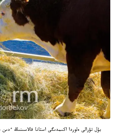
بۇل تۋرالى ەلوردا اكىمدىگى استانا قالاسىنىڭ ءدىن 