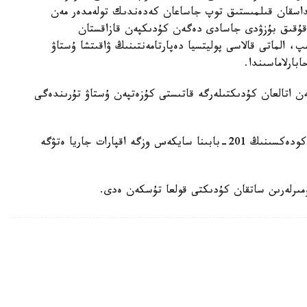
بىنىڭ 3-بولىگىندە (ۇيىمداسقان قىلمىستىق توپ جاساعان كەدەندىك تولەمدەر مەن
 قۇقىق بۇزۋدى جاسادى دەگەن كۇدىكپەن قازاقستان
 الماتى قالاسى پوليتسيا دەپارتامەنتىنىڭ ۋاقىتشا ۇستاۋ
بارلاماسىندا.
قاۋلىسىمەن اتالعان كۇدىكتىلەرگە قاتىستى كۇزەتپەن ۇستاۋ تۇرىندەگى
قازاقستان رەسپۋبليكاسى قىلمىستىق- پروتسەستىك كودەكسىنىڭ 201-بابىنا سايكەس وزگە اقپارات جاريا ەتۋگە
نومىرلەرىن ساتقان كۇدىكتى قولعا تۇسكەن ەدى.