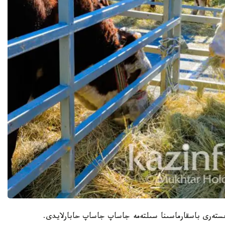
ىستەرى باسقارماسىنا سىلتەمە جاساپ جاساپ حابارلايدى.