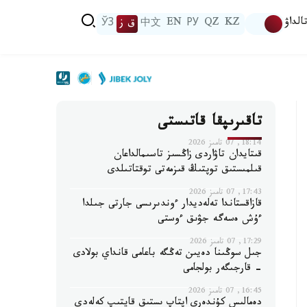
الداۋ
KZ
QZ
РУ
EN
中文
ق ز
ЎЗ
تاقىرىپقا قاتىستى
18:14, 07 تامىز 2026
قىتايدان تاۋاردى زاڭسىز تاسىمالداعان
قىلمىستىق توپتىڭ قىزمەتى توقتاتىلدى
17:43, 07 تامىز 2026
قازاقستاندا تەلەديدار ءوندىرىسى جارتى جىلدا
ءۇش ەسەگە جۋىق ءوستى
17:29, 07 تامىز 2026
جىل سوڭىنا دەيىن تەڭگە باعامى قانداي بولادى
- قارجىگەر بولجامى
16:45, 07 تامىز 2026
دەمالىس كۇندەرى اپتاپ ىستىق قايتىپ كەلەدى