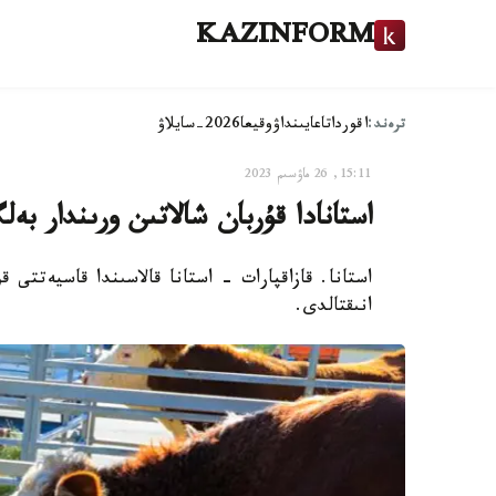
KAZINFORM
ترەند:
اقوردا
تاعايىنداۋ
وقيعا
2026-سايلاۋ
15:11, 26 ماۋسىم 2023
استانادا قۇربان شالاتىن ورىندار بە
استانا. قازاقپارات - استانا قالاسىندا قاسيەتتى 
انىقتالدى.