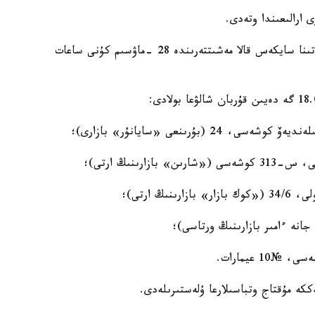
قازاقستان مۇسىلماندارى ءدىني باسقارماسىنىڭ اقپاراتىنا سايكەس قالا مەشىتتەرىندە 28 -ماۋسىم كۇنى ساعات
كە مۇقتاج وتباسىلارعا ۇلەستىرىلەدى.