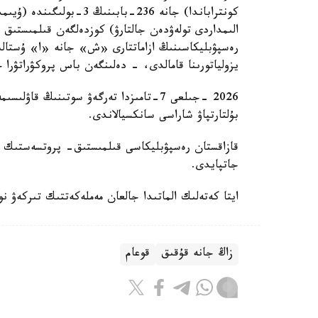
كونتراباندا) جانە 236-با
الىمداردى تولەۋدەن جالتارۋ) كوزدەلگەن قىلمىستىق
رەسپۋبليكاسىنىڭ ازاماتتارى «ش» جانە «ا» ۇستالىپ،
يزولياتورىنا قامالدى، - دەلىنگەن باس پروكۋراتۋرا حا
2026 -جىلعى 7-تامىزدا تەرگەۋ سوتىنىڭ 
بۇلتارتپاۋ شاراسى سانكسيالاندى.
جاتپايدى.
ايتا كەتەلىك الماتىدا جالعان مەملەكەتتىك تىركەۋ 
زاڭ جانە قۇقىق
قوعام