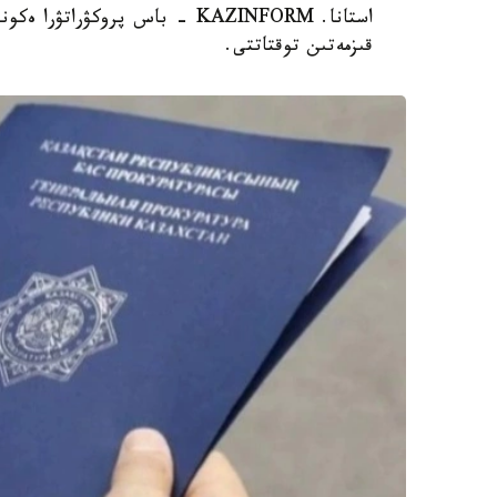
استانا. KAZINFORM - باس پروكۋ
قىزمەتىن توقتاتتى.