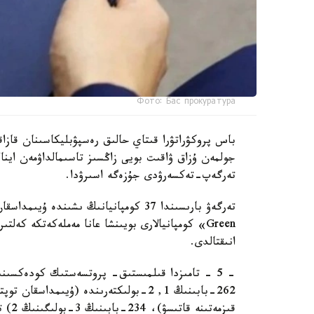
Фото: Бас прокуратура
باس پروكۋراتۋرا قىتاي حالىق رەسپۋبليكاسىنان قازاقس
جولمەن ۇزاق ۋاقىت بويى زاڭسىز تاسىمالداۋمەن اينا
تەرگەپ-تەكسەرۋدى جۇزەگە اسىرۋدا.
انىقتالدى.
262-بابىنىڭ 1, 2-بولىكتەرىندە (ۇيىم
قىزم