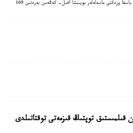
قۇربان ايت كۇندەرى حالىققا قۇربان شالۋ جانە تاعى باسقا وزەكتى ماسەلەلەر بويىنشا اقىل- كەڭەس بەرەتىن 109
ان قىلمىستىق توپتىڭ قىزمەتى توقتاتىلدى