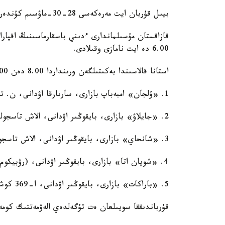
بيىل قۇربان ايت مەرەكەسى 28-30-ماۋسىم كۇندەرى ارالىعىندا وتەدى.
6.00 دە ايت نامازى وقىلادى.
استانا قالاسىندا بەكىتىلگەن ورىنداردا 8.00 دەن 18.00 گە دەيىن قۇربان شالۋعا بولادى:
1. «ۇلجان» امبەباپ بازارى، سارىارقا اۋدانى، ن. تىلەنديەۆ كوشەسى، 24 (بۇرىنعى «سايانۇر» بازارى)؛
2. «جايلاۋ» بازارى، بايقوڭىر اۋدانى، الاش تاسجولى، س-313 كوشەسى («شارىن» بازارىنىڭ ارتى)؛
3. «شانحاي» بازارى، بايقوڭىر اۋدانى، الاش تاسجولى، 34/6 («كوك بازار» بازارىنىڭ ارتى)؛
4. «شوپان اتا» بازارى، بايقوڭىر اۋدانى، (رۋبيكوم جانە ءامىر بازارىنىڭ ورتاسى)؛
5. «باراكات» بازارى، بايقوڭىر اۋدانى، ا-369 كوشەسى، №10 عيمارات.
قۇرباندىققا سويىلعان ەت تۇگەلدەي الەۋمەتتىك كومەك