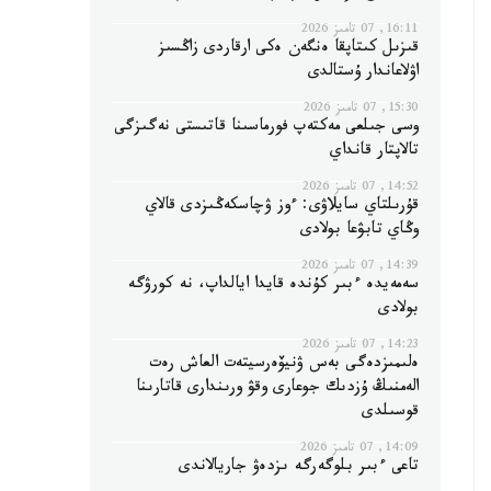
16:11, 07 تامىز 2026
قىزىل كىتاپقا ەنگەن ەكى ارقاردى زاڭسىز
اۋلاعاندار ۇستالدى
15:30, 07 تامىز 2026
وسى جىلعى مەكتەپ فورماسىنا قاتىستى نەگىزگى
تالاپتار قانداي
14:52, 07 تامىز 2026
قۇرىلتاي سايلاۋى: ءوز ۋچاسكەڭىزدى قالاي
وڭاي تابۋعا بولادى
14:39, 07 تامىز 2026
سەمەيدە ءبىر كۇندە قايدا ايالداپ، نە كورۋگە
بولادى
14:23, 07 تامىز 2026
ەلىمىزدەگى بەس ۋنيۆەرسيتەت العاش رەت
الەمنىڭ ۇزدىك جوعارى وقۋ ورىندارى قاتارىنا
قوسىلدى
14:09, 07 تامىز 2026
تاعى ءبىر بلوگەرگە ىزدەۋ جاريالاندى