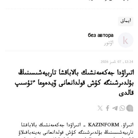
ايماق
без автора
اۆتور
12:24, 07 تامىز 2026
اتىراۋدا جەكەمەنشىك بالاباقشا تاربيەشىسىنىڭ
بۇلدىرشىنگە كۇش قولدانعانى ۆيدەوعا ءتۇسىپ
قالدى
اتىراۋ. KAZINFORM - اتىراۋدا جەكەمەنشىك بالاباقشا
تاربيەشىسىنىڭ بۇلدىرشىنگە كۇش قولدانعانى بەينەباقىلاۋ