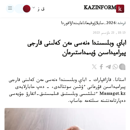
KAZINFORM
ق ز
ترەند:
2026-سايلاۋ
وقيعا
تاعايىنداۋ
اقوردا
18:15, 23 ماۋسىم 2023
اباي وبلىسىندا ەنەسى مەن كەلىنى قارجى
پيراميداسىن ۇيىمداستىرعان
استانا. قازاقپارات - اباي وبلىسىندا ەنەسى مەن كەلىنى قارجى
پيراميداسىن قۇرعانى ءۇشىن سوتتالدى، - دەپ حابارلايدى
Massaget.kz ءتىلشىسى وبلىستىق قىلمىستىق-اتقارۋ جۇيەسى
دەپارتامەنتىنە سىلتەمە جاساپ.