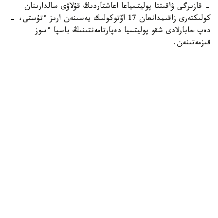
- قازىرگى ۋاقىتتا پوليتسياعا اعاشتاردىڭ قۇلاۋى سالدارىنان
كولىكتەرى زاقىمدانعان 17 اۆتوكولىك يەسىنەن ارىز ءتۇستى، -
دەپ حابارلادى شقو پوليتسيا دەپارتامەنتىنىڭ باسپا ءسوز
قىزمەتىنەن.
پوليتسياعا ءالى بارلىق زارداپ شەككەن كولىك يەلەرى جۇگىنىپ
ۇلگەرمەگەن بولۋى دا مۇمكىن.