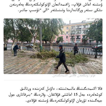
ۇستىنە اعاش قۇلاپ، زاقىمدانعان اۆتوكولىكتەردىڭ يەلەرىنەن
ىشكى ىستەر ورگاندارىنا وتىنىشتەر ءالى ءتۇسىپ جاتىر.
فوتو: وسكەمەن قالاسى اكىمدىگىنەن
قالا اكىمدىگىنىڭ مالىمەتىنشە، داۋىل كەزىندە ورتالىق
كوشەلەردە جەل 15 اعاشتى قۇلاتقان. ولاردىڭ ءبىرقاتارى جول
جيەگىندە تۇرعان اۆتوكولىكتەردىڭ ۇستىنە قۇلادى.