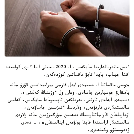
ءىس ماتەريالدارىنا سايكەس، ا. 2020-جىلى اسا ءىرى كولەمدە
اقشا جيناپ، پايدا تابۋ ماقساتىن كوزدەگەن.
«وسى ماقساتتا ا. ەسىمدى ايەل قارجى پيراميداسىن قۇرۋ جانە
باسقارۋ جوسپارىن جاسادى. وعان ول ءوزىنىڭ كەلىنى ە.
ەسىمدى ايەلدى تارتتى. بەرىلگەن تاپسىرماعا سايكەس، كەلىنى
سالىمشىلاردى تارتۋمەن، ولاردىڭ ءتىزىمىن جاساۋمەن،
اۋدارىلعان قاراجاتتارىنىڭ ەسەبىن جۇرگىزۋمەن جانە ولاردى
سالىمشىلار اراسىندا قايتا بولۋمەن اينالىسقان»، - دەدى
ۆەدومستۆو وكىلدەرى.