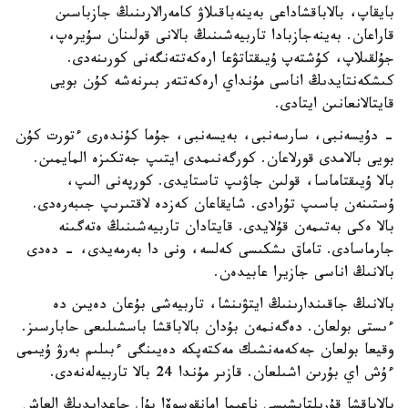
بايقاپ، بالاباقشاداعى بەينەباقىلاۋ كامەرالارىنىڭ جازباسىن
قاراعان. بەينەجازبادا تاربيەشىنىڭ بالانى قولىنان سۇيرەپ،
جۇلقىلاپ، كۇشتەپ ۇيىقتاتۋعا ارەكەتتەنگەنى كورىنەدى.
كىشكەنتايدىڭ اناسى مۇنداي ارەكەتتەر بىرنەشە كۇن بويى
قايتالانعانىن ايتادى.
- دۇيسەنبى، سارسەنبى، بەيسەنبى، جۇما كۇندەرى ءتورت كۇن
بويى بالامدى قورلاعان. كورگەنىمدى ايتىپ جەتكىزە المايمىن.
بالا ۇيىقتاماسا، قولىن جاۋىپ تاستايدى. كورپەنى الىپ،
ۇستىنەن باسىپ تۇرادى. شايقاعان كەزدە لاقتىرىپ جىبەرەدى.
بالا ەكى بەتىمەن قۇلايدى. قايتادان تاربيەشىنىڭ ەتەگىنە
جارماسادى. تاماق ىشكىسى كەلسە، ونى دا بەرمەيدى، - دەدى
بالانىڭ اناسى جازيرا عابيدەن.
بالانىڭ جاقىندارىنىڭ ايتۋىنشا، تاربيەشى بۇعان دەيىن دە
ءىستى بولعان. دەگەنمەن بۇدان بالاباقشا باسشىلىعى حابارسىز.
وقيعا بولعان جەكەمەنشىك مەكتەپكە دەيىنگى ءبىلىم بەرۋ ۇيىمى
ءۇش اي بۇرىن اشىلعان. قازىر مۇندا 24 بالا تاربيەلەنەدى.
بالاباقشا قۇرىلتايشىسى ناعيما امانقوسوۆا بۇل جاعدايدىڭ العاش