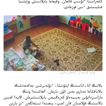
كامەراسىنا ءتۇسىپ قالعان. وقيعاعا بايلانىستى پوليتسيا
قىلمىستىق ءىس قوزعادى.
فوتو: ۆيدەودان الىنعان سكرين
بالانىڭ اتا-اناسىنىڭ ايتۋىنشا، ءبۇلدىرشىن جەكەمەنشىك
بالاباقشاعا نەبارى بەس كۇن بارعان. العاشىندا ونىڭ
مازاسىزدانۋىن بەيىمدەلۋ كەزەڭىمەن بايلانىستىرعان. الايدا كەيىن
بالاسىنىڭ قۇلاعىنان قان اعىپ، يىعىندا تىستەلگەن ءىز بارىن