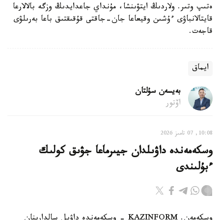
ەتىپ وتىر. ولاردىڭ ايتۋىنشا، مۇنداي جاعدايدىڭ وزگە بالالارعا
قايتالانباۋى ءۇشىن وقيعاعا جان-جاقتى قۇقىقتىق باعا بەرىلۋى
قاجەت.
ايماق
بەيسەن سۇلتان
اۆتور
10:08, 07 تامىز 2026
وسكەمەندە داۋىلدان جيىرماعا جۋىق كولىك
ءبۇلىندى
وسكەمەن. KAZINFORM - وسكەمەندە داۋىل سالدارىنان