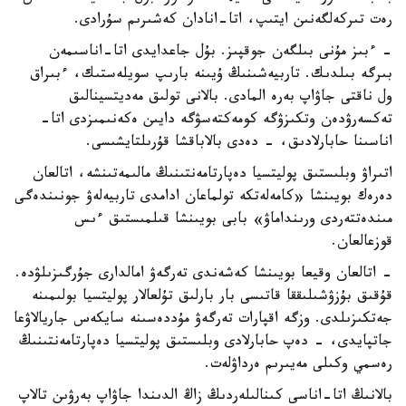
رەت تىركەلگەنىن ايتىپ، اتا-انادان كەشىرىم سۇرادى.
- ءبىز مۇنى بىلگەن جوقپىز. بۇل جاعدايدى اتا-اناسىمەن
بىرگە بىلدىك. تاربيەشىنىڭ ۇيىنە بارىپ سويلەستىك، ءبىراق
ول ناقتى جاۋاپ بەرە المادى. بالانى تولىق مەديتسينالىق
تەكسەرۋدەن وتكىزۋگە كومەكتەسۋگە دايىن ەكەنىمىزدى اتا-
اناسىنا حابارلادىق، - دەدى بالاباقشا قۇرىلتايشىسى.
اتىراۋ وبلىستىق پوليتسيا دەپارتامەنتىنىڭ مالىمەتىنشە، اتالعان
دەرەك بويىنشا «كامەلەتكە تولماعان ادامدى تاربيەلەۋ جونىندەگى
مىندەتتەردى ورىنداماۋ» بابى بويىنشا قىلمىستىق ءىس
قوزعالعان.
- اتالعان وقيعا بويىنشا كەشەندى تەرگەۋ امالدارى جۇرگىزىلۋدە.
قۇقىق بۇزۋشىلىققا قاتىسى بار بارلىق تۇلعالار پوليتسيا بولىمىنە
جەتكىزىلدى. وزگە اقپارات تەرگەۋ مۇددەسىنە سايكەس جاريالاۋعا
جاتپايدى، - دەپ حابارلادى وبلىستىق پوليتسيا دەپارتامەنتىنىڭ
رەسمي وكىلى مەيىرىم ەرداۋلەت.
بالانىڭ اتا-اناسى كىنالىلەردىڭ زاڭ الدىندا جاۋاپ بەرۋىن تالاپ