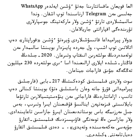
العا قويعان ماقساتتارىنا جەتۋ ءۇشىن ايەلدەر WhatsApp
جەلىسى مەن Telegram ارناسىندا توپ اشقان. وندا
سالىمشىلاردى تارتۋ ءۇشىن ولار ماركەتينگ جوسپارلارى
تۇرىندەگى اقپاراتتى جاريالاعان.
«ولار پيراميداعا قاتىسۋشىلاردى ۇيرەتۋ ءۇشىن «قوراپتار» دەپ
اتالاتىن توپ اشىپ، ول جەردە پايىزدار بويىنشا سالىمدار مەن
تولەمدەردىڭ مولشەرىن انىقتاپ وتىرعان. 2020-جىلدىڭ
قاڭتار-شىلدە ايلارى ارالىعىندا اسا ءىرى مولشەردە 230 ميلليون
تەڭگەگە جۋىق قاراجات جيناعان.
سوت ولاردى قىلمىستىق كودەكستىڭ 217-بابى (قارجىلىق
پيراميدانى قۇرۋ جانە وعان باسشىلىق ەتۋ) بويىنشا كىنالى دەپ
تانىپ، ازاماتتاردىڭ قاراجاتى مەن ينۆەستيتسيالارىن تارتۋعا
بايلانىستى قىزمەتپەن اينالىسۋ قۇقىعىنان ايىرا وتىرىپ، بەس
جىل مەرزىمگە باس بوستاندىعىنان ايىرۋ جازاسىن تاعايىندادى.
ولار جازاسىن ەڭ تومەنگى قاۋىپسىزدىك قىلمىستىق-اتقارۋ
جۇيەسى مەكەمەسىندە وتەيدى»، - دەدى قىلمىستىق اتقارۋ
دەپارتامەنتى وكىلدەرى.