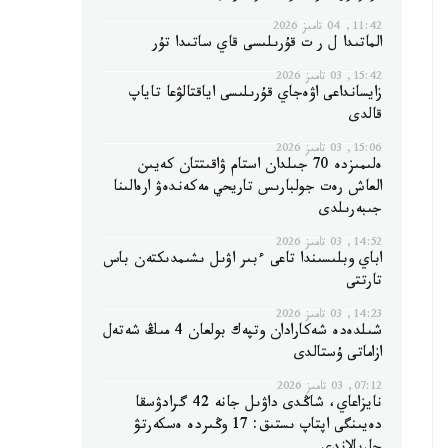
11:42, 04 تامىز 2026
الماتىدا ل ر ت قۇرىلىسى قاي ساتىدا تۇر
15:42, 03 تامىز 2026
زايسانداعى اۋەجاي قۇرىلىسى اياقتالۋعا تاياپ
قالدى
15:06, 03 تامىز 2026
ەلىمىزدە 70 جىلدان استام ۋاقىتتان كەيىن
العاش رەت جولبارىس تاريحي مەكەندەۋ ارەالىنا
جىبەرىلدى
14:52, 03 تامىز 2026
اباي وبلىسىندا تاعى ءبىر اۋىل ىشىمدىكتەن باس
تارتتى
14:23, 03 تامىز 2026
شىلدەدە شەكارادان وتپەك بولعان 4 مىڭ شەتەل
ازاماتى ۇستالدى
07:12, 03 تامىز 2026
نايزاعاي، شاڭدى داۋىل جانە 42 گرادۋسقا
دەيىنگى اپتاپ ىستىق: 17 وڭىردە ەسكەرتۋ