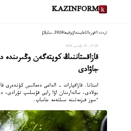
KAZINFORM
ترەند:
اقوردا
تاعايىنداۋ
وقيعا
2026-سايلاۋ
17:29, 23 ماۋسىم 2023
قازاقستاننىڭ كوپتەگەن وڭىرىندە د
جاۋادى
استانا. قازاقپارات - الداعى دەمالىس كۇندەرى قازا
بولادى، سالدارىنان اۋا رايى قۇبىلىپ تۇرادى، د
ءسوز قىزمەتىنە سىلتەمە جاساپ.