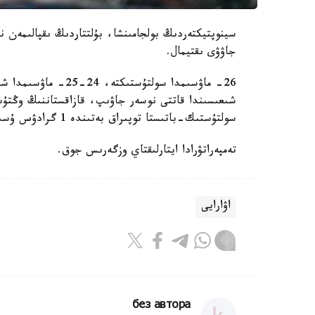
سينوپتيكتەردىڭ بولجامىنشا، بۇلتتاردىڭ ىقپالىمەن 
جاۋۋى ىقتيمال.
سولتۇستىك-باتىستا توپىراق بەتىندە 1 گرادۋس ۇسىك جۇرەدى.
تەمپەراتۋرادا ايتارلىقتاي وزگەرىس جوق.
اۋارايى
без автора