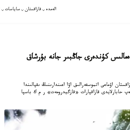
الەمدە
قازاقستان
ساياسات
ت
ەمالىس كۇندەرى جاڭبىر جانە بۇرشاق
قستان اۋماعى اتموسفەرالىق اۋا اعىندارىنىڭ ىقپالىندا
ەپ حابارلايدى قازاقپارات «قازگيدرومەت» ر م ك باسپا