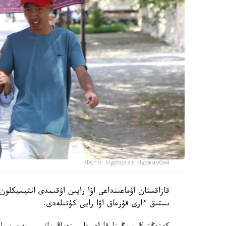
Фото: Нұрболат Нұржаубай
قازاقستان اۋماعىنداعى اۋا رايىن اۋقىمدى انتيسيكلو
ىستىق ءارى قۇرعاق اۋا رايى كۇتىلەدى.