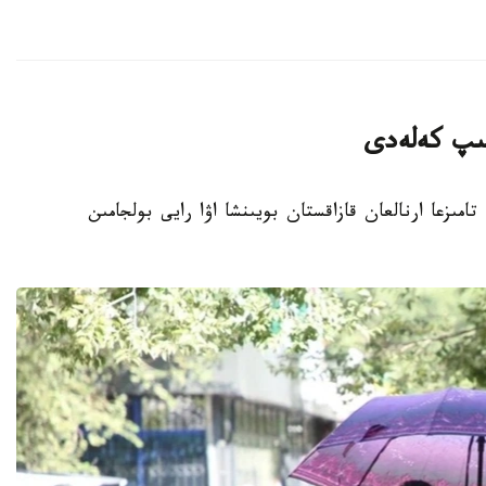
تىپ كەلەدى
انا. KAZINFORM - قازگيدرومەت 8- 10- تامىزعا ارنالعان قازاقستان بويىنشا اۋا رايى بولجامىن