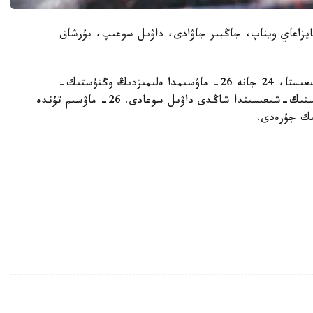
نايزاعاي ويناپ، جاڭبىر جاۋادى، داۋىل سوعىپ، بۇرشاق
26- ماۋسىمدا سولتۇستىكتە، 24-25- ماۋسىمدا شىعىستا، 24 جانە 26- ماۋسىمدا ەلىمىزدىڭ وڭتۇستىك-
شىعىسىندا قاتتى نوسەر جاۋىپ، قازاقستاننىڭ وڭتۇستىك-شىعىسىندا شاڭدى داۋىل سوعادى. 26- ماۋسىم تۇندە