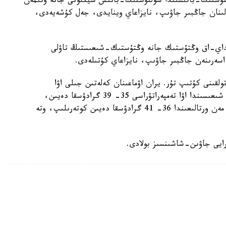
لتۇستىك-باتىسىندا سولتۇستىك-باتىس سيكلونى جانە ونىمەن
پالىنان جاڭبىر جاۋىپ، نايزاعاي وينايدى، جەل كۇشەيەدى،
نداي-اق وڭتۇستىك جانە وڭتۇستىك-شىعىستىڭ تاۋلى
اسەرىنەن جاڭبىر جاۋىپ، نايزاعاي كۇتىلەدى.
ولقىنى كۇتىپ تۇر. يران اۋماعىنان كەلەتىن جىلى اۋا
ماسسالارىنىڭ اسەرىنەن ەلىمىزدىڭ سولتۇستىگى مەن شىعىسىندا اۋا تەمپەراتۋراسى 35- 39 گرادۋسقا دەيىن،
وڭتۇستىگىندە 35- 41 گرادۋسقا دەيىن، ال باتىسى مەن ورتالىعىندا 36- 41 گرادۋسقا دەيىن كوتەرىلىپ، وتە
 رايى جاۋىن-شاشىنسىز بولادى.