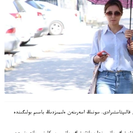
ن قالىپتاستىرادى. سونىڭ اسەرىنەن ەلىمىزدىڭ باسىم بولىگىندە