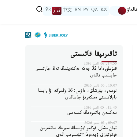
الداۋ
KZ
QZ
РУ
EN
中文
ق ز
ЎЗ
تاقىرىپقا قاتىستى
14:56, 06 تامىز 2026
قىزىلوردادا 32 جەكە مەكتەپتىڭ تەڭ جارتىسى
جابىلىپ قالدى
10:07, 06 تامىز 2026
نوسەر، بۇرشاق، داۋىل: 16 وڭىرگە اۋا رايىنا
بايلانىستى ەسكەرتۋ جاسالدى
11:40, 05 تامىز 2026
سەكسەن باتىردىڭ كىسەسى
09:07, 05 تامىز 2026
تيان-شان قوڭىر ايۋىنىڭ سيرەك ساتتەرىن
فوتوتۇزاق ۆيدەوعا ءتۇسىرىپ الدى