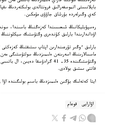
كەزەڭنىڭ سوڭىنا قاراي ەلىمىزدىڭ باتىسى مەن سو
بايلانىستى اتموسفەرالىق فرونتالدى بولىكتەردىڭ ىق
كەي وڭىرلەردە بۇرشاق جاۋۋى مۇمكىن.
رەسپۋبليكانىڭ شىعىسىندا كەزەڭنىڭ باسىندا، سو
اۋداندارىندا بارلىق كۇندەرى وڭتۇستىك سيكلوننىڭ 
بارلىق ءوڭىر تۇرعىندارىن اپتاپ ىستىقتىڭ كەزەكتى ت
قاتتى ىستىق بولادى.
ايتا كەتەلىك بۇگىن ەلىمىزدىڭ باسىم بولىگىندە اۋا
اۋارايى
قوعام