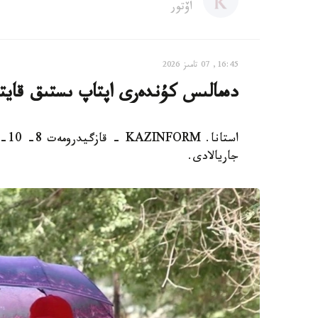
اۆتور
16:45, 07 تامىز 2026
دەمالىس كۇندەرى اپتاپ ىستىق قاي
است
جاريالادى.