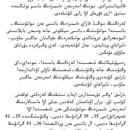
قالىپتاستىرادى. سونىڭ اسەرىنەن ەلىمىزدىڭ باسىم بولىگىندە
ىستىق ءارى قۇرعاق اۋا رايى كۇتىلەدى.
كەزەڭنىڭ سوڭىنا قاراي ەلىمىزدىڭ باتىسى مەن سولتۇستىك-
باتىسىندا سولتۇستىك-باتىس سيكلونى جانە ونىمەن بايلانىستى
اتموسفەرالىق فرونتالدى بولىكتەردىڭ ىقپالىنان جاڭبىر جاۋىپ،
نايزاعاي وينايدى، جەل كۇشەيەدى، كەي وڭىرلەردە بۇرشاق
جاۋۋى مۇمكىن.
رەسپۋبليكانىڭ شىعىسىندا كەزەڭنىڭ باسىندا، سونداي-اق
وڭتۇستىك جانە وڭتۇستىك-شىعىستىڭ تاۋلى اۋداندارىندا
بارلىق كۇندەرى وڭتۇستىك سيكلوننىڭ اسەرىنەن جاڭبىر
جاۋىپ، نايزاعاي كۇتىلەدى.
بارلىق ءوڭىر تۇرعىندارىن اپتاپ ىستىقتىڭ كەزەكتى تولقىنى
كۇتىپ تۇر. يران اۋماعىنان كەلەتىن جىلى اۋا ماسسالارىنىڭ
اسەرىنەن ەلىمىزدىڭ سولتۇستىگى مەن شىعىسىندا اۋا
تەمپەراتۋراسى 35- 39 گرادۋسقا دەيىن، وڭتۇستىگىندە 35- 41
گرادۋسقا دەيىن، ال باتىسى مەن ورتالىعىندا 36- 41 گرادۋسقا