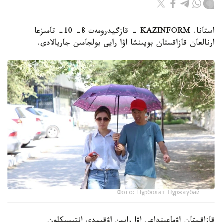
استانا. KAZINFORM - قازگيدرومەت 8- 10- تامىزعا
ارنالعان قازاقستان بويىنشا اۋا رايى بولجامىن جاريالادى.
Фото: Нұрболат Нұржаубай
قازاقستان اۋماعىنداعى اۋا رايىن اۋقىمدى انتيسيكلون