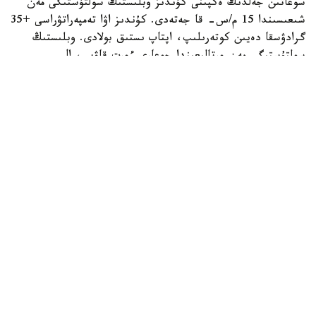
سوعاتىن جەلدىڭ ەكپىنى كۇندىز وبلىستىڭ سولتۇستىگى مەن
شىعىسىندا 15 م/س- قا جەتەدى. كۇندىز اۋا تەمپەراتۋراسى +35
گرادۋسقا دەيىن كوتەرىلىپ، اپتاپ ىستىق بولادى. وبلىستىڭ
سولتۇستىگى مەن ورتالىعىندا جوعارى ءورت قاۋپى، ال
وڭتۇستىگى مەن شىعىسىندا توتەنشە ءورت قاۋپى ساقتالادى.
جەزقازعان قالاسىندا دا جوعارى ءورت قاۋپى كۇتىلەدى.
جەتىسۋ وبلىسىنىڭ تاۋلى اۋداندارىندا جاڭبىر جاۋىپ، نايزاعاي
وينايدى، كۇندىز كەي جەرلەردە نوسەر جاڭبىر جاۋادى. الاكول
كولدەرى ماڭىندا سولتۇستىك- باتىستان سوعاتىن جەلدىڭ
ەكپىنى 15- 20 م/س بولادى. وبلىستىڭ وڭتۇستىگىندە جوعارى،
ال سولتۇستىگى، شىعىسى جانە ورتالىعىندا توتەنشە ءورت قاۋپى
ساقتالادى. تالدىقورعاندا توتەنشە ءورت قاۋپى جاريالانعان.
قاراعاندى وبلىسىنىڭ سولتۇستىگى مەن شىعىسىندا جاڭبىر،
نايزاعاي، بۇرشاق جانە داۋىلدى جەل كۇتىلەدى. وبلىستىڭ
شىعىسىندا تۇندە كەي جەرلەردە نوسەر جاڭبىر جاۋادى.
سولتۇستىك- باتىستان جانە سولتۇستىكتەن سوعاتىن جەلدىڭ
ەكپىنى كۇندىز وبلىستىڭ باتىسىندا، سولتۇستىگىندە جانە