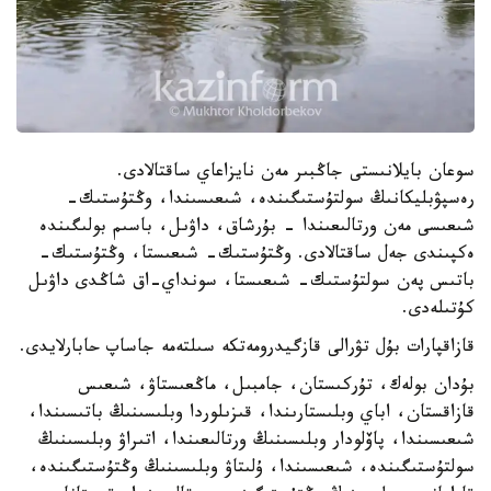
سوعان بايلانىستى جاڭبىر مەن نايزاعاي ساقتالادى.
رەسپۋبليكانىڭ سولتۇستىگىندە، شىعىسىندا، وڭتۇستىك-
شىعىسى مەن ورتالىعىندا - بۇرشاق، داۋىل، باسىم بولىگىندە
ەكپىندى جەل ساقتالادى. وڭتۇستىك- شىعىستا، وڭتۇستىك-
باتىس پەن سولتۇستىك- شىعىستا، سونداي-اق شاڭدى داۋىل
كۇتىلەدى.
قازاقپارات بۇل تۋرالى قازگيدرومەتكە سىلتەمە جاساپ حابارلايدى.
بۇدان بولەك، تۇركىستان، جامبىل، ماڭعىستاۋ، شىعىس
قازاقستان، اباي وبلىستارىندا، قىزىلوردا وبلىسىنىڭ باتىسىندا،
شىعىسىندا، پاۆلودار وبلىسىنىڭ ورتالىعىندا، اتىراۋ وبلىسىنىڭ
سولتۇستىگىندە، شىعىسىندا، ۇلىتاۋ وبلىسىنىڭ وڭتۇستىگىندە،