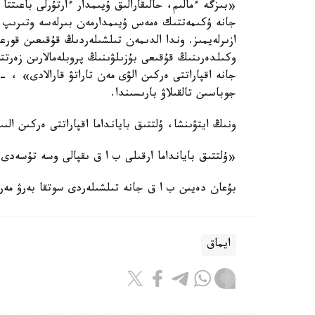
«بىزگە ءمالىم، حالىقارالىق ۇيىمدار ءارتۇرلى باعىتتا 
جانە ۇكىمەتتىك ەمەس ۇيىمدارمەن بىرلەسە وتىرىپ ج
ازىرلەيمىز. وندا الدىمەن تىلشىلەردىڭ قۇقىعىن قورعا
وكىلدەرىنىڭ قۇقىعى بۇزىلۋىنىڭ پروبلەمالارىن زەرت
جانە اقپاراتتى ەركىن الۋى مەن تاراتۋ قارالادى» ،
جوباسىن تالقىلاۋ بارىسىندا.
ونىڭ ايتۋىنشا، ۇلتتىق بايانداما اقپاراتتى ەركىن الى
«ۇلتتىق بايانداما ارقىلى ب ا ق ىقپالى وسە تۇسەد
بۇعان دەيىن ب ا ق جانە تىلشىلەردى سوتقا بەرۋ مەرزىمى 3 جىلعا دەيىن قىسقاراتىنى تۋرالى حابارل
ايماق