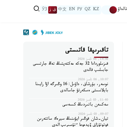
الداۋ
KZ
QZ
РУ
EN
中文
ق ز
ЎЗ
تاقىرىپقا قاتىستى
14:56, 06 تامىز 2026
قىزىلوردادا 32 جەكە مەكتەپتىڭ تەڭ جارتىسى
جابىلىپ قالدى
10:07, 06 تامىز 2026
نوسەر، بۇرشاق، داۋىل: 16 وڭىرگە اۋا رايىنا
بايلانىستى ەسكەرتۋ جاسالدى
11:40, 05 تامىز 2026
سەكسەن باتىردىڭ كىسەسى
09:07, 05 تامىز 2026
تيان-شان قوڭىر ايۋىنىڭ سيرەك ساتتەرىن
فوتوتۇزاق ۆيدەوعا ءتۇسىرىپ الدى