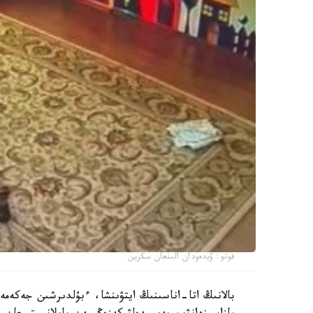
فوتو: ۆيدەودان الىنعان سكرين
بالانىڭ اتا-اناسىنىڭ ايتۋىنشا، ءبۇلدىرشىن جەكەمە