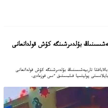
بيەشىسىنىڭ بۇلدىرشىنگە كۇش قولدانعانى
جەكەمەنشىك بالاباقشا تاربيەشىسىنىڭ بۇلدىرشىنگە كۇش قولدانعانى
 بايلانىستى پوليتسيا قىلمىستىق ءىس قوزعادى.