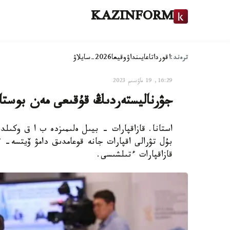
KAZINFORM
ترەند:
اقوردا
تاعايىنداۋ
وقيعا
2026-سايلاۋ
16:29, 19 ماۋسىم 2023
جۋرناليستەردىڭ قۇقىعى مەن بوستاند
استانا. قازاقپارات - بيىل ەلىمىزدە ب ا ق وكىلدەر
بۇل تۋرالى اقپارات جانە قوعامدىق دامۋ ۆيتسە- 
قازاقپارات ءتىلشىسى.