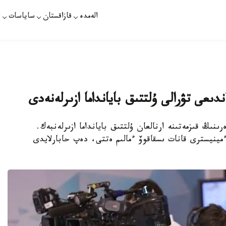
الەمدە
قازاقستان
ساياسات
ت
ىعى تۋرالى ۇلتتىق بايانداما ازىرلەنەدى
ىنىڭ قىزمەتىنە ارنالعان ۇلتتىق بايانداما ازىرلەنبەك.
ءمينيسترى قانات ىسقاقوۆ ءمالىم ەتتى، دەپ حابارلايدى