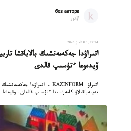
без автора
اۆتور
12:24, 07 تامىز 2026
اتىراۋدا جەكەمەنشىك بالاباقشا تار
ۆيدەوعا ءتۇسىپ قالدى
اتىراۋ. KAZINFORM - اتىراۋدا 
بەينەباقىلاۋ كامەراسىنا ءتۇسىپ قالعان. وقيعاعا