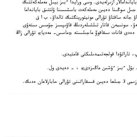
باياندامالار ازىرلەيدى. وسى ورايدا ءبىز بيىل مەملەكەتتىك
ىل سوڭىنا دەيىن مەملەكەت باسشىسىنا ۇلتتىق بايانداما
ۋ جانە ساقتاۋ تۋرالى مونيتورينگتىك تالداۋ، ب ا ق
تەۋ، سونىمەن قاتار تىلشىلەردىڭ قاۋىپسىز جۇمىس ىستەۋى
 - دەدى قانات ىسقاقوۆ ماجىلىستە «ماسس- مەديا» تۋرالى زاڭ
پ، تاراتۋدا قولجەتىمدىلىكتى قامتيدى.
ى. بۇل ءبىز ءۇشىن ماڭىزدى» ، - دەيدى ول.
اعان ەدىك.