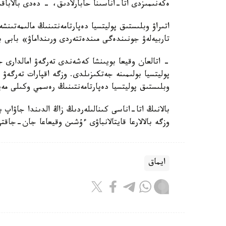
ەكەنىمىزدى اتا-اناسىنا حابارلادىق، - دەدى بالاباق
اتىراۋ وبلىستىق پوليتسيا دەپارتامەنتىنىڭ مالىمەتىنش
تاربيەلەۋ جونىندەگى مىندەتتەردى ورىنداماۋ» بابى 
- اتالعان وقيعا بويىنشا كەشەندى تەرگەۋ امالدارى جۇ
پوليتسيا بولىمىنە جەتكىزىلدى. وزگە اقپارات تەرگە
وبلىستىق پوليتسيا دەپارتامەنتىنىڭ رەسمي وكىلى مەي
بالانىڭ اتا-اناسى كىنالىلەردىڭ زاڭ الدىندا جاۋاپ 
وزگە بالالارعا قايتالانباۋى ءۇشىن وقيعاعا جان-جاقت
ايماق