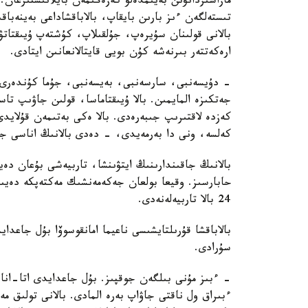
مازاسىزدانۋىن بەيىمدەلۋ كەزەڭىمەن بايلانىستىرعان. 
تىستەلگەن ءىز بارىن بايقاپ، بالاباقشاداعى بەينەباقى
بالانى قولىنان سۇيرەپ، جۇلقىلاپ، كۇشتەپ ۇيىقتاتۋ
ارەكەتتەر بىرنەشە كۇن بويى قايتالانعانىن ايتادى.
- دۇيسەنبى، سارسەنبى، بەيسەنبى، جۇما كۇندەرى ء
جەتكىزە المايمىن. بالا ۇيىقتاماسا، قولىن جاۋىپ ت
كەزدە لاقتىرىپ جىبەرەدى. بالا ەكى بەتىمەن قۇلايد
كەلسە، ونى دا بەرمەيدى، - دەدى بالانىڭ اناسى جا
بالانىڭ جاقىندارىنىڭ ايتۋىنشا، تاربيەشى بۇعان دە
حابارسىز. وقيعا بولعان جەكەمەنشىك مەكتەپكە دەيىن
24 بالا تاربيەلەنەدى.
بالاباقشا قۇرىلتايشىسى ناعيما امانقوسوۆا بۇل جاعد
سۇرادى.
- ءبىز مۇنى بىلگەن جوقپىز. بۇل جاعدايدى اتا-انا
ءبىراق ول ناقتى جاۋاپ بەرە المادى. بالانى تولىق 