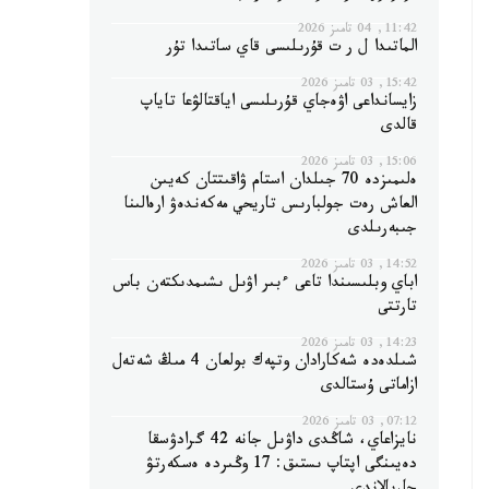
11:42, 04 تامىز 2026
الماتىدا ل ر ت قۇرىلىسى قاي ساتىدا تۇر
15:42, 03 تامىز 2026
زايسانداعى اۋەجاي قۇرىلىسى اياقتالۋعا تاياپ
قالدى
15:06, 03 تامىز 2026
ەلىمىزدە 70 جىلدان استام ۋاقىتتان كەيىن
العاش رەت جولبارىس تاريحي مەكەندەۋ ارەالىنا
جىبەرىلدى
14:52, 03 تامىز 2026
اباي وبلىسىندا تاعى ءبىر اۋىل ىشىمدىكتەن باس
تارتتى
14:23, 03 تامىز 2026
شىلدەدە شەكارادان وتپەك بولعان 4 مىڭ شەتەل
ازاماتى ۇستالدى
07:12, 03 تامىز 2026
نايزاعاي، شاڭدى داۋىل جانە 42 گرادۋسقا
دەيىنگى اپتاپ ىستىق: 17 وڭىردە ەسكەرتۋ