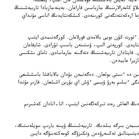
الايدا كەيىن بالاسىنىڭ قۇلاعىنان قان اعىپ، يىعىندا
لاۋ كامەرالارىنىڭ جازباسىن قاراعان. بەينەجازبادا تاربيەشىنىڭ
عا ارەكەتتەنگەنى كورىنەدى. كىشكەنتايدىڭ اناسى مۇنداي
تورت كۇن بويى بالامدى قورلاعان. كورگەنىمدى ايتىپ
استايدى. كورپەنى الىپ، ۇستىنەن باسىپ تۇرادى. شايقاعان
ى. قايتادان تاربيەشىنىڭ ەتەگىنە جارماسادى. تاماق ىشكىسى
زيرا عابيدەن.
يىن دە ءىستى بولعان. دەگەنمەن بۇدان بالاباقشا باسشىلىعى
گى ءبىلىم بەرۋ ۇيىمى ءۇش اي بۇرىن اشىلعان. قازىر مۇندا
ايدىڭ العاش رەت تىركەلگەنىن ايتىپ، اتا-انادان كەشىرىم
سىمەن بىرگە بىلدىك. تاربيەشىنىڭ ۇيىنە بارىپ سويلەستىك،
مەديتسينالىق تەكسەرۋدەن وتكىزۋگە كومەكتەسۋگە دايىن