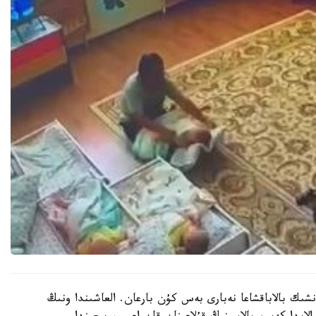
نشىك بالاباقشاعا نەبارى بەس كۇن بارعان. العاشىندا ونىڭ