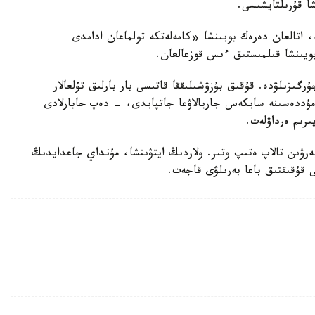
شا قۇرىلتايشىسى.
ە، اتالعان دەرەك بويىنشا «كامەلەتكە تولماعان ادامدى
بويىنشا قىلمىستىق ءىس قوزعالعان.
رگىزىلۋدە. قۇقىق بۇزۋشىلىققا قاتىسى بار بارلىق تۇلعالار
ۋ مۇددەسىنە سايكەس جاريالاۋعا جاتپايدى، - دەپ حابارلادى
ىرىم ەرداۋلەت.
بەرۋىن تالاپ ەتىپ وتىر. ولاردىڭ ايتۋىنشا، مۇنداي جاعدايدىڭ
ى قۇقىقتىق باعا بەرىلۋى قاجەت.