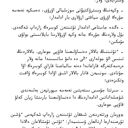
ۇشىرايدى؟ ولار:
- وكپەنىڭ وبسترۋكتيۆتى سوزىلمالى اۋرۋى، دەمىكپە نەمەسە
جۇرەك اۋرۋى سياقتى ارۋلارى بار ادامدار؛
- ەگدە جاستاعى ادامدار تۇتىننەن كوبىرەك زارداپ شەگەدى.
بۇل ولاردىڭ جۇرەك جانە وكپە اۋرۋلارىنا بايلانىستى بولۋى
مۇمكىن؛
- ءتۇتىننىڭ بالالار دەنساۋلىعىنا قاۋپى جوعارى. بالالاردىڭ
تىنىس الۋ جولدارى ءالى دە دامۋ ساتىسىندا جانە ولار
ەرەسەكتەرگە قاراعاندا دەنە سالماعىنا قاراي كوبىرەك اۋا
جۇتادى. سونىمەن قاتار بالالار اشىق اۋادا كوبىرەك ۋاقىت
وتكىزەدى؛
- سىرتتا جۇمىس ىستەيتىن نەمەسە سپورتپەن بەلسەندى
شۇعىلداناتىن ادامداردىڭ دا دەنساۋلىعىنا بارىنشا زيان كەلۋ
قاۋپى جوعارى.
«ورمان ورتتەرىنەن شىققان تۇتىننەن زارداپ شەكپەس ءۇشىن
تۇرعىندارعا ارنالعان ۇسىنىمدار: ءتۇتىن تۇمشالاعان دالادا