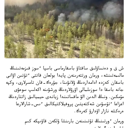
ش ق و دەنساۋلىق ساقتاۋ باسقارماسى باسپا ءسوز قىزمەتىنىڭ
مالىمەتىنشە، ورمان ورتتەرىنەن پايدا بولعان قاتتى ءتۇتىن اۋانى
باسقان كەزدە ادامداردىڭ ۋلانۋىنا، جۇرەك-قان تامىرلارى، وكپە
جانە باسقا دا سوزىلمالى اۋرۋلاردىڭ ورشۋىنە اكەلىپ سوعۋى
مۇمكىن. ونىڭ الدىن الۋ ماقساتىندا زياندى حيميالىق زاتتاردىڭ
اعزاعا ءتۇسۋىن شەكتەيتىن پروفيلاكتيكالىق ءىس-شارالارعا
ەرەكشە نازار اۋدارۋ كەرەك.
ورمان ءورتىنىڭ تۇتىنىنەن بارىنشا ۇلكەن قاۋىپكە كىم