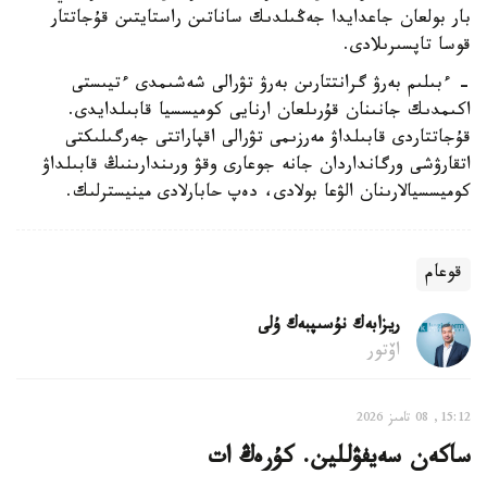
بار بولعان جاعدايدا جەڭىلدىك ساناتىن راستايتىن قۇجاتتار
قوسا تاپسىرىلادى.
- ءبىلىم بەرۋ گرانتتارىن بەرۋ تۋرالى شەشىمدى ءتيىستى
اكىمدىك جانىنان قۇرىلعان ارنايى كوميسسيا قابىلدايدى.
قۇجاتتاردى قابىلداۋ مەرزىمى تۋرالى اقپاراتتى جەرگىلىكتى
اتقارۋشى ورگانداردان جانە جوعارى وقۋ ورىندارىنىڭ قابىلداۋ
كوميسسيالارىنان الۋعا بولادى، دەپ حابارلادى مينيسترلىك.
قوعام
ريزابەك نۇسىپبەك ۇلى
اۆتور
15:12, 08 تامىز 2026
ساكەن سەيفۋللين. كۇرەڭ ات