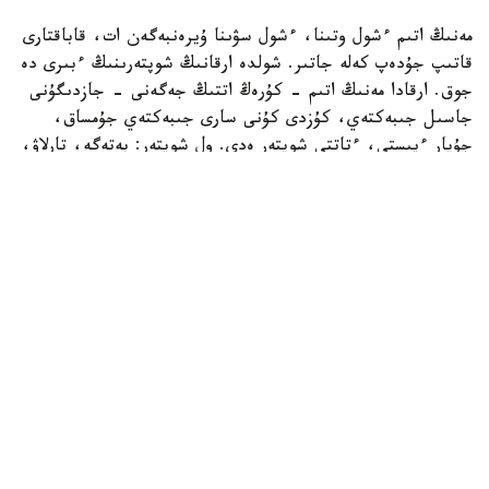
مەنىڭ اتىم ءشول وتىنا، ءشول سۋىنا ۇيرەنبەگەن ات، قاباقتارى
قاتىپ جۇدەپ كەلە جاتىر. شولدە ارقانىڭ شوپتەرىنىڭ ءبىرى دە
جوق. ارقادا مەنىڭ اتىم - كۇرەڭ اتتىڭ جەگەنى - جازدىگۇنى
جاسىل جىبەكتەي، كۇزدى كۇنى سارى جىبەكتەي جۇمساق،
جۇپار ءيىستى، ءتاتتى شوپتەر ەدى. ول شوپتەر: بەتەگە، تارلاۋ،
كوك جۋسان، قارا جۋسان، جوڭىشقا، قياق، بيدايىق، كودە،
شالعىن، ميا، مايسا جانە تولىپ جاتقان ادەمى شوپتەر.
بەتپاقتا بۇل شوپتەر جوق. بەتپاقتىڭ شوپتەرى سەلدىر، قوڭىر،
سۇر، قۋارعان، سوياۋلانعان قاتتى، قوڭىرسۇر وسىمدىك. ول
شوپتەر: سوياۋ جۋسان، قارا قوڭىر جۋسان، يزەن، ەبەلەك.
راس، كوكپەك پەن جۋسان ارقادا دا بار. بەتپاقتا دا بار.
ارقانىڭ سۋى كوبىنەسە تۇشى، ءتاتتى، تۇنىق سۋ جانە ونداي
سۋلار كوپ. ۇلكەن شالقار ايدىن كولدەر، ۇزىن اققان وزەندەر،
تاۋدان، ادىردان سىلدىراپ اققان كۇمىس سۋلى بۇلاقتار، كوك
شالعىندى، ءمولدىر سۋلى تومارلار ءتاتتى سۋىق سۋلى قۇدىقتار
ارقانىڭ جان- جانۋارلارىنىڭ سۇيگەن، ۇيرەنگەن سۋسىنى.