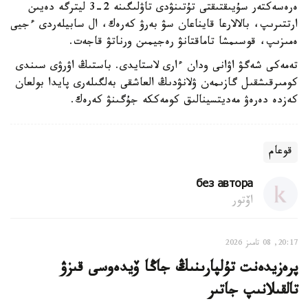
ەرەسەكتەر سۇيىقتىقتى تۇتىنۋدى تاۋلىگىنە 2-3 ليترگە دەيىن
ارتتىرىپ، بالالارعا قايناعان سۋ بەرۋ كەرەك، ال سابيلەردى ءجيى
ەمىزىپ، قوسىمشا تاماقتانۋ رەجيمىن ورناتۋ قاجەت.
تەمەكى شەگۋ اۋانى ودان ءارى لاستايدى. باستىڭ اۋرۋى سىندى
كومىرقىشقىل گازىمەن ۋلانۋدىڭ العاشقى بەلگىلەرى پايدا بولعان
كەزدە دەرەۋ مەديتسينالىق كومەككە جۇگىنۋ كەرەك.
قوعام
без автора
اۆتور
20:17, 08 تامىز 2026
پرەزيدەنت تۇلپارىنىڭ جاڭا ۆيدەوسى قىزۋ
تالقىلانىپ جاتىر