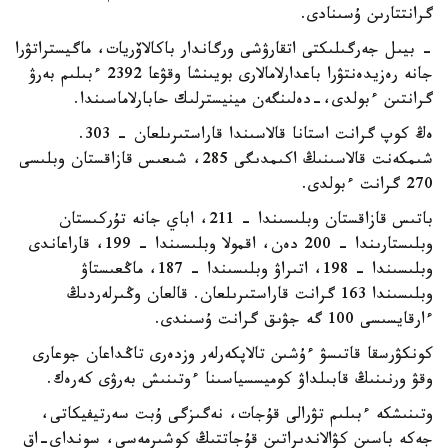
گرانتتارىن ۇسىنادى.
- بيىل جەرگىلىكتى اتقارۋشى ورگاندار باكالاۆريات، ماگيستراتۋرا
جانە رەزيدەنتۋرا باعدارلامالارى بويىنشا وقۋعا 2392 ءبىلىم بەرۋ
گرانتىن ءبولدى،-دەلىنگەن مينيسترلىك حابارلاماسىندا.
ەڭ كوپ گرانت استانا قالاسىندا قاراستىرىلعان - 303.
شىمكەنت قالاسىنىڭ اكىمدىگى 285، شىعىس قازاقستان وبلىسى
270 گرانت ءبولدى.
باتىس قازاقستان وبلىسىندا – 211، اباي جانە تۇركىستان
وبلىستارىندا – 200 دەن، اقمولا وبلىسىندا – 199، قاراعاندى
وبلىسىندا – 198، اتىراۋ وبلىسىندا – 187، ماڭعىستاۋ
وبلىسىندا 163 گرانت قاراستىرىلعان. قالعان وڭىرلەردىڭ
ءارقايسىسى 100 گە جۋىق گرانت ۇسىندى.
كونكۋرسقا قاتىسۋ ءۇشىن تالاپكەرلەر وزدەرى تاڭداعان جوعارى
وقۋ ورنىنىڭ قابىلداۋ كوميسسياسىنا ءوتىنىش بەرۋى كەرەك.
وتىنىشكە ءبىلىم تۋرالى قۇجات، نەگىزگى ۇبت سەرتيفيكاتى،
جەكە باسىن كۋالاندىراتىن قۇجاتتىڭ كوشىرمەسى، سونداي-اق