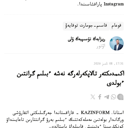
Instagram پاراقشاسىندا.
قوعام
قاسىم-جومارت توقايەۆ
ريزابەك نۇسىپبەك ۇلى
اۆتور
17:51, 08 تامىز 2026
اكىمدىكتەر تالاپكەرلەرگە نەشە ءبىلىم گرانتىن
ءبولدى
استانا. KAZINFORM - قازاقستاندا جەرگىلىكتى اتقارۋشى
ورگاندار بولەتىن مەملەكەتتىك ءبىلىم بەرۋ گرانتتارىن تاعايىنداۋ
كونكۋرسىنا ءوتىنىش قابىلداۋ باستالدى.