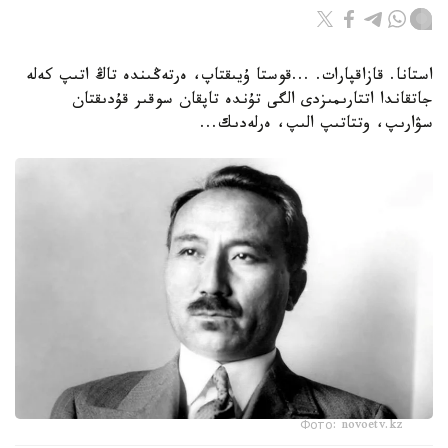
استانا. قازاقپارات. ...قوستا ۇيىقتاپ، ەرتەڭىندە تاڭ اتىپ كەلە
جاتقاندا اتتارىمىزدى الگى تۇندە تاپقان سوقىر قۇدىقتان
سۋارىپ، وتتاتىپ الىپ، ەرلەدىك...
Фото: novoetv.kz