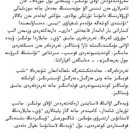
سەرۋەندەۋدەن اۋلاق بولىڭىز، ويتكەنى بۇل جۇرەك- قان
تامىرلارى مەن تىنىس الۋ جۇيەسىنىڭ جەدەل جانە سوزىلمالى
اۋرۋلارىنىڭ دامۋىنا تۇرتكى بولادى. جۇكتى ايەلدەر مەن بالالار
ءتۇتىندى كوشەگە مۇلدەم شىقپاۋى ءتيىس. دەنساۋلىعىندا
كىناراتى بار ادامدار قاجەتتى ءدارى- دارمەكتەردى وزىمەن الىپ
ءجۇرۋى كەرەك. تەرەزەلەرى جابىق ءۇي- جايلاردا بولىڭىز. ۇيدە
اۋانى مۇمكىندىگىنشە تازا ۇستاڭىز. تەرەزەلەر مەن ەسىكتەردى
جابىڭىز. كونديتسيونەردى قوسىپ، سىرتتاعى ءتۇتىننىڭ كىرۋىنە
جول بەرمەڭىز»، - دەلىنگەن اقپاراتتا.
تەرەزەلەرگە، جەلدەتكىشتەرگە ىلعالدانعان شۇبەرەك ءىلىپ
قويىڭىز جانە ونى مەزگىل-مەزگىل اۋىستىرىڭىز. كولىكتە
بولساڭىز كونديتسيونەردى قولدانىڭىز جانە تەرەزەلەردى جابىق
ۇستاڭىز.
ۇيدەگى اۋانىڭ لاستايتىن ارەكەتتەردەن اۋلاق بولىڭىز. جانىپ
تۇرعان شامدار، كاميندەر جانە گاز پليتالارى ءۇي-جايلاردىڭ
لاستانۋىن ارتتىرۋى مۇمكىن. شاڭسورعىش ءۇيىڭىزدىڭ ىشىندەگى
قوقىستاردى كوتەرەدى، بۇل ءۇيدىڭ لاستانۋىنا ىقپال ەتەدى.