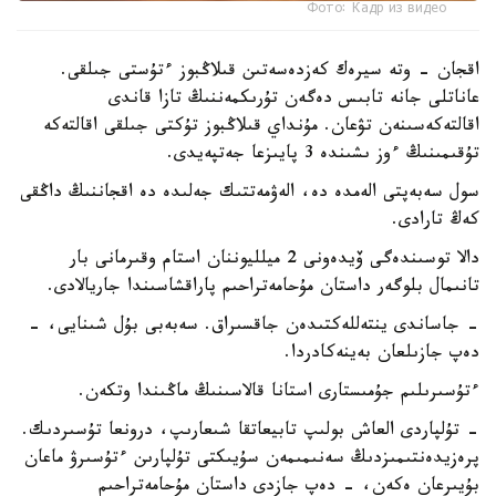
Фото: Кадр из видео
اقجان - وتە سيرەك كەزدەسەتىن قىلاڭبوز ءتۇستى جىلقى.
عاناتلى جانە تابىس دەگەن تۇرىكمەننىڭ تازا قاندى
اقالتەكەسىنەن تۋعان. مۇنداي قىلاڭبوز تۇكتى جىلقى اقالتەكە
تۇقىمىنىڭ ءوز ىشىندە 3 پايىزعا جەتپەيدى.
سول سەبەپتى الەمدە دە، الەۋمەتتىك جەلىدە دە اقجاننىڭ داڭقى
كەڭ تارادى.
دالا توسىندەگى ۆيدەونى 2 ميلليوننان استام وقىرمانى بار
تانىمال بلوگەر داستان مۇحامەتراحىم پاراقشاسىندا جاريالادى.
- جاساندى ينتەللەكتىدەن جاقسىراق. سەبەبى بۇل شىنايى، -
دەپ جازىلعان بەينەكادردا.
ءتۇسىرىلىم جۇمىستارى استانا قالاسىنىڭ ماڭىندا وتكەن.
- تۇلپاردى العاش بولىپ تابيعاتقا شىعارىپ، درونعا تۇسىردىك.
پرەزيدەنتىمىزدىڭ سەنىمىمەن سۇيىكتى تۇلپارىن ءتۇسىرۋ ماعان
بۇيىرعان ەكەن، - دەپ جازدى داستان مۇحامەتراحىم