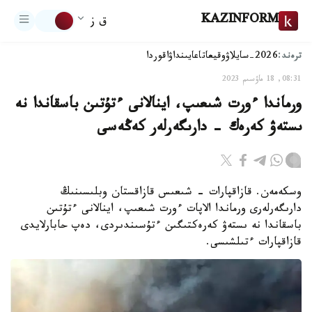
KAZINFORM
ق ز
ترەند:
2026-سايلاۋ
وقيعا
تاعايىنداۋ
اقوردا
08:31, 18 ماۋسىم 2023
ورماندا ءورت شىعىپ، اينالانى ءتۇتىن باسقاندا نە
ىستەۋ كەرەك - دارىگەرلەر كەڭەسى
وسكەمەن. قازاقپارات - شىعىس قازاقستان وبلىسىنىڭ
دارىگەرلەرى ورماندا الاپات ءورت شىعىپ، اينالانى ءتۇتىن
باسقاندا نە ىستەۋ كەرەكتىگىن ءتۇسىندىردى، دەپ حابارلايدى
قازاقپارات ءتىلشىسى.