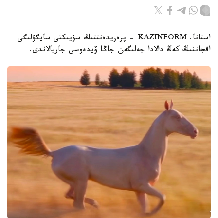
استانا. KAZINFORM - پرەزيدەنتتىڭ سۇيىكتى سايگۇلىگى
اقجاننىڭ كەڭ دالادا جەلىگەن جاڭا ۆيدەوسى جاريالاندى.