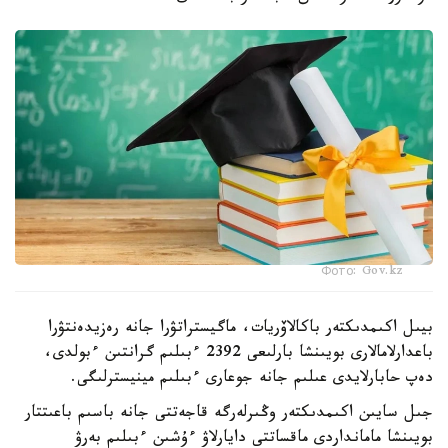
Фото: Gov.kz
بيىل اكىمدىكتەر باكالاۆريات، ماگيستراتۋرا جانە رەزيدەنتۋرا
باعدارلامالارى بويىنشا بارلىعى 2392 ءبىلىم گرانتىن ءبولدى،
دەپ حابارلايدى عىلىم جانە جوعارى ءبىلىم مينيسترلىگى.
جىل سايىن اكىمدىكتەر وڭىرلەرگە قاجەتتى جانە باسىم باعىتتار
بويىنشا مامانداردى ماقساتتى دايارلاۋ ءۇشىن ءبىلىم بەرۋ