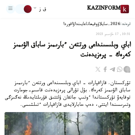
KAZINFORM
ق ز
ترەند:
2026-سايلاۋ
وقيعا
تاعايىنداۋ
اقوردا
10:51, 17 ماۋسىم 2023
اباي وبلىسىنداعى ورتتەن ءبارىمىز ساباق الۋىمىز
كەرەك - پرەزيدەنت
تۇركىستان. قازاقپارات - اباي وبلىسىنداعى ورتتەن ءبارىمىز
ساباق الۋىمىز كەرەك. بۇل تۋرالى پرەزيدەنت قاسىم-جومارت
توقايەۆ تۇركىستاندا ءوتىپ جاتقان ۇلتتىق قۇرىلتايدىڭ نەگىزگى
وتىرىسىندا ايتتى، دەپ حابارلايدى قازاقپارات ءتىلشىسى.