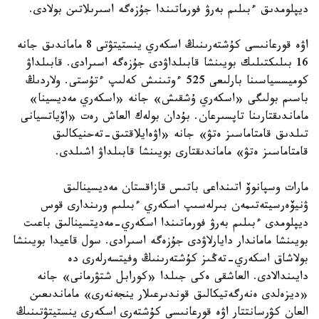
ديپلومدىق ءبىلىم بەرۋ فورماتىندا جۇزەگە اسىرىلاتىن بولادى.
اۋە قورعانىسى كۇشتەرىنىڭ اسكەري ينستيتۋتى 8 ماماندىق جانە
16 بىلىكتىلىك بويىنشا قابىلداۋدى جۇزەگە اسىرادى. قابىلداۋ
كوميسسياسىنا بارلىعى 525 ءوتىنىش كەلىپ ءتۇستى. ولاردىڭ
باسىم بولىگى «اسكەري ۇشقىش» جانە «اسكەري مەديسينا»
ماماندىقتارىنا تاپسىرعان. بۇدان بولەك العاش رەت «اۆياتسيانى
تىلدىق قامتاماسىز ەتۋ» جانە «اۋەايلاقتىق-تەحنيكالىق
قامتاماسىز ەتۋ» ماماندىقتارى بويىنشا قابىلداۋ اشىلدى.
مارات وسپانوۆ اتىنداعى باتىس قازاقستان مەديسينالىق
ۋنيۆەرسيتەتىمەن بىرلەسىپ اسكەري ءبىلىم ورىندارى قوس
ديپلومدى ءبىلىم بەرۋ فورماتىندا اسكەري-مەديتسينالىق باعىت
بويىنشا ماماندار دايارلاۋدى جۇزەگە اسىرادى. سول قاعيدا بويىنشا
بولاشاق اسكەري-تەڭىز كۇشتەرىنىڭ وفيتسەرلەرى دە
دايىندالادى. العاشقى ەكى جىلدا «كورابل شتۋرمانى» جانە
«ديزەلدى ەنەرگەتيكالىق قوندىرعىلار ينجەنەرى» ماماندىعىن
العان كۋرسانتتار اۋە قورعانىسى كۇشتەرى اسكەري ينستيتۋتىنىڭ