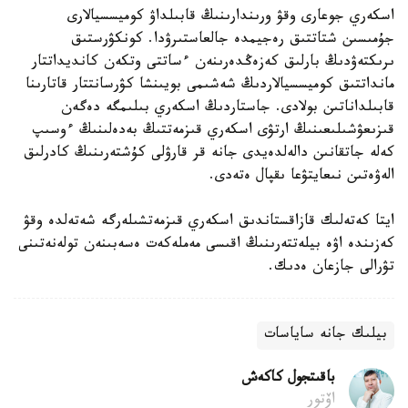
اسكەري جوعارى وقۋ ورىندارىنىڭ قابىلداۋ كوميسسيالارى
جۇمىسىن شتاتتىق رەجيمدە جالعاستىرۋدا. كونكۋرستىق
ىرىكتەۋدىڭ بارلىق كەزەڭدەرىنەن ءساتتى وتكەن كانديداتتار
مانداتتىق كوميسسيالاردىڭ شەشىمى بويىنشا كۋرسانتتار قاتارىنا
قابىلداناتىن بولادى. جاستاردىڭ اسكەري بىلىمگە دەگەن
قىزىعۋشىلىعىنىڭ ارتۋى اسكەري قىزمەتتىڭ بەدەلىنىڭ ءوسىپ
كەلە جاتقانىن دالەلدەيدى جانە قر قارۋلى كۇشتەرىنىڭ كادرلىق
الەۋەتىن نىعايتۋعا ىقپال ەتەدى.
ايتا كەتەلىك قازاقستاندىق اسكەري قىزمەتشىلەرگە شەتەلدە وقۋ
كەزىندە اۋە بيلەتتەرىنىڭ اقىسى مەملەكەت ەسەبىنەن تولەنەتىنى
تۋرالى جازعان ەدىك.
بيلىك جانە ساياسات
باقىتجول كاكەش
اۆتور