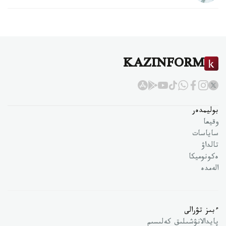
KAZINFORM
بوليمدەر
وقيعا
ساياسات
تالداۋ
ەكونوميكا
الەمدە
ءبىز تۋرالى
پايدالانۋشىلىق كەلىسىم