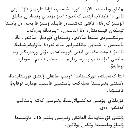
«اباي وبلىسىندا الاپات ءورت شىعىپ، ازاماتتارىمىز قازا تاپتى.
تاعى دا قايتالاپ ايتقىم كەلەدى: ءبىز مۇنداي وقيعادان ساباق
الۋىمىز كەرەك، ناقتى شەشىمدەر قابىلداۋىمىز قاجەت. ەل باسىنا
تۇسكەن قيىندىقتار، ەڭ الدىمەن، ءبىزدىڭ بەرەكە-
بىرلىگىمىزدى سىنعا سالادى. وسىنداي كۇردەلى ساتتەر، ەڭ
باستىسى - شىنايى جاناشىرلىق جانە تەرەڭ جاۋاپكەرشىلىك
تانىتۋ قاجەت ەكەنىن ايقىن كورسەتەدى. مۇنى وزدەرىڭىز وتە
جاقسى ءتۇسىنىپ وتىرسىزدار»، - دەدى قاسىم- جومارت
توقايەۆ.
ايتا كەتەيىك، تۇركىستاندا ءوتىپ جاتقان ۇلتتىق قۇرىلتايدىڭ
ەكىنشى وتىرىسىنا مەملەكەت باسشىسى قاسىم-جومارت توقايەۆ
قاتىسۋدا.
قۇرىلتاي جۇمىس سەكتسيالارىنىڭ وتىرىسى كەشە باستالىپ
كەتكەن ەدى.
ۇلتتىق قۇرىلتايدىڭ العاشقى وتىرىسى بىلتىر 16- ماۋسىمدا
ۇلىتاۋ وبلىسىندا وتكەن بولاتىن.