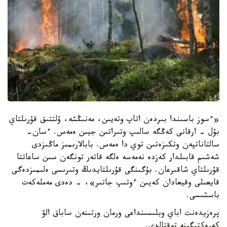
«ءسوز باسىندا بىردەن اتاپ وتەيىن، مەنىڭشە، ۇلتتىق قۇرىلتاي
بۇل - ارقانى كەڭگە سالىپ وتىراتىن جيىن ەمەس. ءسان-
سالتاناتپەن وتكىزەتىن توي دا ەمەس. بابالارىمىز ماڭىزدى
شەشىم قابىلدار كەزدە نەمەسە ەلگە قاتەر تونگەن سىن ساعاتتا
قۇرىلتاي شاقىرعان. بۇگىنگى قۇرىلتايدىڭ وتىرىسى ەلىمىزدەگى
قايعىلى وقيعادان كەيىن ءوتىپ جاتىر»، - دەدى مەملەكەت
باسشىسى.
پرەزيدەنت اباي وبلىسىنداعى ورمان ورتىنەن ساباق الۋ
كەرەكتىگىنە توقتالدى.