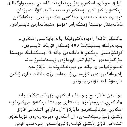
بارلىق جوعارى اسكەري وقۋ ورىندارىندا كاسىبي-پسيحولوگيالىق
ىرىكتەۋ وتكىزىلدى. ۇمىتكەرلەر مەديسينالىق كۋالاندىرۋدان
ءوتىپ، دەنە شىنىقتىرۋ دەڭگەيى تەكسەرىلەدى. جەكەلەگەن
ماماندىقتار بويىنشا ۇمىتكەرلەر ءتۇسۋ ەمتيحاندارىن تاپسىرادى.
بۇگىنگى تاڭدا راديوەلەكترونيكا جانە بايلانىس اسكەري-
ينجەنەرلىك ينستيتۋتىنا 400 ۇمىتكەر قۇجات تاپسىردى.
كونكۋرستىق ىرىكتەۋ 6 ماماندىق جانە 12 بىلىكتىلىك بويىنشا
جۇرگىزىلەدى. «اقپاراتتى قورعاۋدى ۇيىمداستىرۋ جانە
تەحنولوگياسى» جانە «راديوەلەكتروندىق بارلاۋ مەن
راديوەلەكتروندىق كۇرەستى ۇيىمداستىرۋ» ماماندىقتارى ۇلكەن
قىزىعۋشىلىق تۋدىرىپ وتىر.
سونىمەن قاتار، ج و و-دا «اسكەري جۋرناليستيكا» جانە
«اسكەري ديريجەرلەۋ» باعىتتارى بويىنشا ىرىكتەۋ جۇرگىزىلۋدە.
اسكەري جۋرناليستەردى دايارلاۋ ءال-فارابي اتىنداعى قازاق
ۇلتتىق ۋنيۆەرسيتەتىمەن، ال اسكەري ديريجەرلەردى قۇرمانعازى
اتىنداعى قازاق ۇلتتىق كونسەرۆاتورياسىمەن بىرلەسىپ قوس