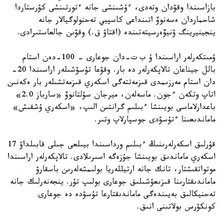
بازاسىندا وقۋدان وتەدى، ءۇشىنشى جانە ءتورتىنشى كۋرستاردا
شاحماردان ەسەنوۆ اتىنداعى كاسپيي تەحنولوگيالار جانە
ينجينيرينگ ۋنيۆەرسيتەتىندە (اقتاۋ ق.) وقۋىن جالعاستىرادى.
ۇمىتكەرلەر اراسىندا ۇ ب ت-دان جوعارى – 100-دەن استام
بالل جيناعان تالاپكەرلەر دە بار. وقۋعا تۇسۋشىلەر اراسىندا 20-
دان استام مەرزىمدى قىزمەتتەگى اسكەري قىزمەتشىلەر بار ەكەنىن
اتاپ وتكەن ءجون. ماسەلەن، ميرجان سۇلتانوۆ «سارباز 2.0»
باعدارلاماسى بويىنشا ءبىلىم گرانتىن الىپ، «اسكەري ۇشقىش»
ماماندىعىنا ءتۇسۋدى جوسپارلاپ وتىر.
قۇرلىق اسكەرلەرىنىڭ ءبىلىم ورداسىندا بيىلعى جىلى قابىلداۋ 17
اسكەري ماماندىق بويىنشا جۇزەگە اسىرىلادى. تالاپكەرلەر اراسىندا
موتواتقىشتار، تانك جانە ارتيللەريا بولىمشەلەرىن باسقارۋ
ماماندىقتارىنا قىزىعۋشىلىق جوعارى بولىپ تۇر. ينجەنەرلىك جانە
تەحنيكالىق بەيىندەگى ماماندىقتارعا تۇسۋدە دە جوعارى
كونكۋرس بولاتىنى انىق.