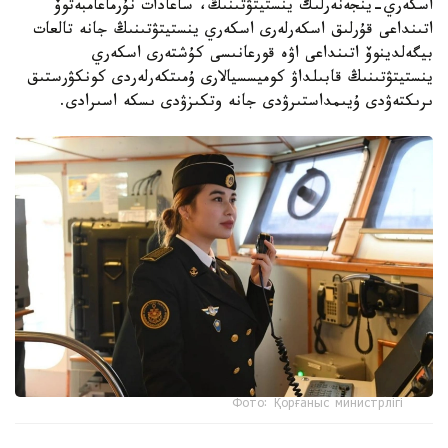
اسكەري-ينجەنەرلىك ينستيتۋتىنىڭ، ساعادات نۇرماعامبەتوۆ
اتىنداعى قۇرلىق اسكەرلەرى اسكەري ينستيتۋتىنىڭ جانە تالعات
بيگەلدينوۆ اتىنداعى اۋە قورعانىسى كۇشتەرى اسكەري
ينستيتۋتىنىڭ قابىلداۋ كوميسسيالارى ۇمىتكەرلەردى كونكۋرستىق
ىرىكتەۋدى ۇيىمداستىرۋدى جانە وتكىزۋدى ىسكە اسىرادى.
Фото: Қорғаныс министрлігі