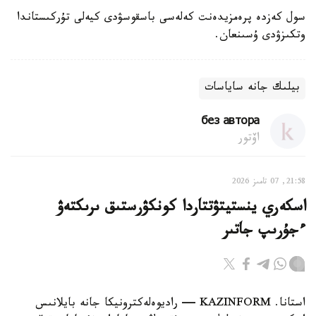
سول كەزدە پرەمزيدەنت كەلەسى باسقوسۋدى كيەلى تۇركىستاندا
وتكىزۋدى ۇسىنعان.
بيلىك جانە ساياسات
без автора
اۆتور
21:58, 07 تامىز 2026
اسكەري ينستيتۋتتاردا كونكۋرستىق ىرىكتەۋ
ءجۇرىپ جاتىر
استانا. KAZINFORM — راديوەلەكترونيكا جانە بايلانىس