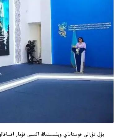
بۇل تۋرالى قوستاناي وبلىسىنىڭ اكىمى قۇمار اقساقالو