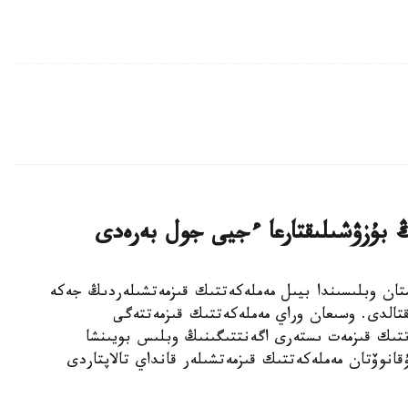
ڭ بۇزۋشىلىقتارعا ءجيى جول بەرەدى
لتۇستىك قازاقستان وبلىسىندا بيىل مەملەكەتتىك قىزمەتشىلەردىڭ جەكە
قتالدى. وسىعان وراي مەملەكەتتىك قىزمەتتەگى
ەتتىك قىزمەت ىستەرى اگەنتتىگىنىڭ وبلىس بويىنشا
قانوۆتان مەملەكەتتىك قىزمەتشىلەر قانداي تالاپتاردى