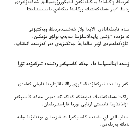
دىڭ زاڭنامادا بەلگىلەنگەن انتيكوررۋپتسيالىق شەكتەۋلەردى
ردىڭ ءبىر مەملەكەتتىك ورگاندا تىكەلەي باعىنىستىلىقتا
ندە قابىلدانادى. الايدا ولار شەشىمدەردىڭ وبەكتيۆتى
ە مۇددە ءۇشىن پايدالانىلۋىنا سەبەپ بولۋى مۇمكىن.
ۋەكەلدەردى اۋىر سالدارعا جەتكىزبەي دەر كەزىندە انىقتاپ،
ە اينالىسپاسا دا، جەكە كاسىپكەر رەتىندە تىركەۋدە تۇرا
 رەتىندە تىركەلۋدىڭ ءوزى زاڭ تالاپتارىنا قايشى كەلەدى.
زاڭدا مەملەكەتتىك قىزمەتكە كەلگەنگە دەيىن جەكە كاسىپكەر
اماتتارعا قاتىستى ارنايى نورما قاراستىرىلعان.
باستاپ التى اي ىشىندە كاسىپكەرلىك قىزمەتىن توقتاتۋعا جانە
دىك بەرىلەدى.