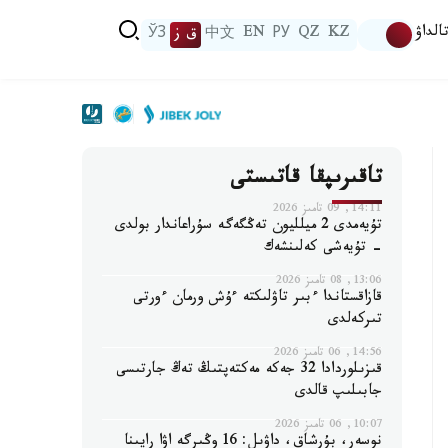
الداۋ
KZ
QZ
РУ
EN
中文
ق ز
ЎЗ
تاقىرىپقا قاتىستى
14:11, 09 تامىز 2026
تۇيەمدى 2 ميلليون تەڭگەگە سۇراعاندار بولدى
- تۇيەشى كەلىنشەك
13:06, 08 تامىز 2026
قازاقستاندا ءبىر تاۋلىكتە ءۇش ورمان ءورتى
تىركەلدى
14:56, 06 تامىز 2026
قىزىلوردادا 32 جەكە مەكتەپتىڭ تەڭ جارتىسى
جابىلىپ قالدى
10:07, 06 تامىز 2026
نوسەر، بۇرشاق، داۋىل: 16 وڭىرگە اۋا رايىنا