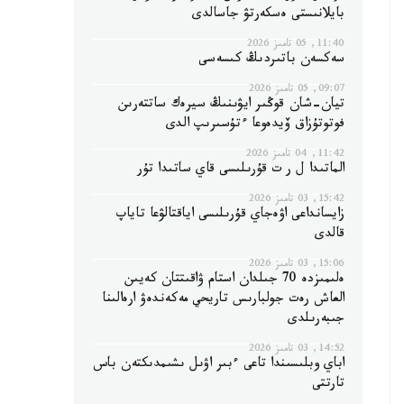
بايلانىستى ەسكەرتۋ جاسالدى
11:40, 05 تامىز 2026
سەكسەن باتىردىڭ كىسەسى
09:07, 05 تامىز 2026
تيان-شان قوڭىر ايۋىنىڭ سيرەك ساتتەرىن
فوتوتۇزاق ۆيدەوعا ءتۇسىرىپ الدى
11:42, 04 تامىز 2026
الماتىدا ل ر ت قۇرىلىسى قاي ساتىدا تۇر
15:42, 03 تامىز 2026
زايسانداعى اۋەجاي قۇرىلىسى اياقتالۋعا تاياپ
قالدى
15:06, 03 تامىز 2026
ەلىمىزدە 70 جىلدان استام ۋاقىتتان كەيىن
العاش رەت جولبارىس تاريحي مەكەندەۋ ارەالىنا
جىبەرىلدى
14:52, 03 تامىز 2026
اباي وبلىسىندا تاعى ءبىر اۋىل ىشىمدىكتەن باس
تارتتى