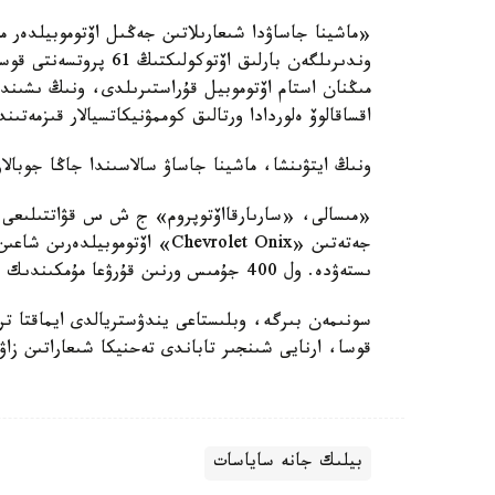
«ماشينا جاساۋدا شىعارىلاتىن جەڭىل اۆتوموبيلدەر م
اقساقالوۆ ەلوردادا ورتالىق كوممۋنيكاتسيالار قىزمەتى
ونىڭ ايتۋىنشا، ماشينا جاساۋ سالاسىندا جاڭا جوبالا
جەتەتىن «Chevrolet Onix» اۆتو
ىستەۋدە. ول 400 جۇمىس ورنىن قۇرۋعا مۇمكىندىك بەرەدى»، - دەدى ءوڭىر اكىمى.
سونىمەن بىرگە، وبلىستاعى يندۋستريالدى ايماقتا ترا
قوسا، ارنايى شىنجىر تاباندى تەحنيكا شىعاراتىن زاۋ
بيلىك جانە ساياسات