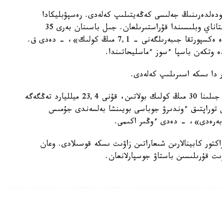
ودەلدەرىنىڭ جەلىسى كەڭەيتىلىپ كەلەدى. رەسپۋبليكادا
وندىرىلگەن بارلىق اۆتوكولىكتىڭ 61 پروتسەنتى قوستاناي وبلىسىندا قۇراستىرىلعان. جىل باسىنان بەرى 35
مىڭنان استام اۆتوموبيل قۇراستىرىلدى، ونىڭ ىشىندە ەكسپورتقا جىبەرىلگەنى - 7,1 مىڭ كولىك»، - دەدى ق.
ندە وتكەن باسپا ءسوز ءماسليحاتىندا.
ر دا ىسكە اسىرىلىپ كەلەدى.
«مىسالى، «سارىارقااۆتوپروم» ج ش س قۋاتتىلىعى جىلىنا 30 مىڭ كولىك بولاتىن، قۇنى 23,4 ميلليارد تەڭگەگە
موبيلدەرىن شاعىن توراپتىق ءوندىرۋ جوباسى بويىنشا بەلسەندى جۇمىس
كتور كابينالارىن شىعاراتىن زاۋىت ىسكە قوسىلادى. وعان
ىت قۇرىلىسىن باستاۋ جوسپارلانعان.