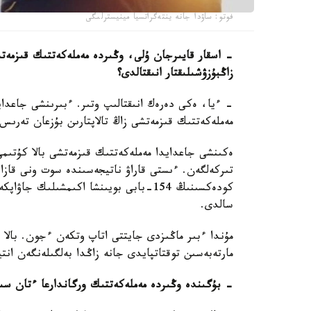
فوتو: ساۋدا جانە ينتەگراتسيا مينيسترلىگى
- اسقار قايىرجان ۇلى، وڭىردە مەملەكەتتىك قىزمەتش
زاڭبۇزۋشىلىقتار انىقتالدى؟
- ءيا، ەكى دەرەك انىقتالىپ وتىر. ءبىرىنشى جاعد
مەملەكەتتىك قىزمەتشى زاڭ تالاپتارىن بۇزعان تەرى
ەكىنشى جاعدايدا مەملەكەتتىك قىزمەتشى بالا كۇتىمى
تىركەلگەن. ءىستى قاراۋ ناتيجەسىندە سوت ونى قازا
سالدى.
مۇندا ءبىر ماڭىزدى جايتتى اتاپ وتكەن ءجون. بالا ك
مارتەبەسىن توقتاتپايدى جانە زاڭدا بەلگىلەنگەن انت
- بۇگىندە وڭىردە مەملەكەتتىك ورگاندارعا ءتان سى