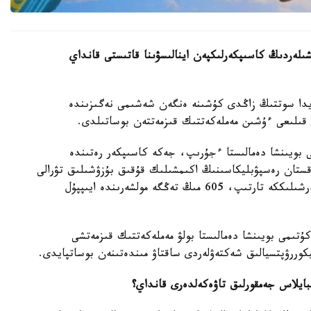
ىلەردىڭ كاسىپكەرلىكپەن اينالىسۋىنا قاتىستى قانداي
ايدا سوتتىڭ زاڭدى كۇشىنە ەنگەن شەشىمى نەگىزىندە
س قىلىعى ءۇشىن مەملەكەتتىك قىزمەتتەن بوساتىلدى.
 بويىنشا دەمالىستا ءجۇرىپ، جەكە كاسىپكەر رەتىندە
قستان رەسپۋبليكاسىنىڭ اكىمشىلىك قۇقىق بۇزۋشىلىق تۋرالى
كودەكسىنىڭ 154-بابى بويىنشا اكىمشىلىك جاۋاپكەرشىلىككە تارتىپ، 605 مىڭ تەڭگە مولشەرىندە ايىپپۇل
ۇتىمى بويىنشا دەمالىستا بولۋ مەملەكەتتىك قىزمەتشى
يكوررۋپتسيالىق شەكتەۋلەردى ساقتاۋ مىندەتىنەن بوساتپايدى.
بايلاس جەمقورلىق تاۋەكەلدەرى قانداي؟