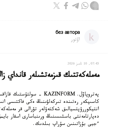
без автора
اۆتور
07:45, 10 تامىز 2026
مەملەكەتتىك قىزمەتشىلەر قانداي زا
پەتروپاۆل. KAZINFORM - سو
كاسىپكەر رەتىندە تىركەلۋىنىڭ ەكى فاكتىسى انى
انتيكوررۋپتسيالىق شەكتەۋلەر تۋرالى قر مەملەك
دەپارتامەنتى باسشىسىنىڭ ورىنباسارى اسقار بايمۇ
ءجيى بۇزاتىنىن سۇراپ بىلدىك.