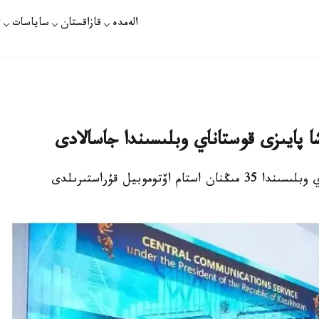
الەمدە
قازاقستان
ساياسات
ت
ا پايىزى قوستاناي وبلىسىندا جاسالادى
استانا. قازاقپارات - جىل باسىنان بەرى قوستاناي وبلىسىندا 35 مىڭنان استام اۆتوموبيل قۇراستىرىلدى