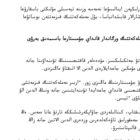
كپەن اينالىسۋعا نەمەسە وزىنە تيەسىلى مۇلىكتى باسقارۋعا
الار قابىلدانباسا، بۇل مەملەكەتتىك قىزمەتتەن بوساتۋعا
لەكەتتىك ورگاندار قانداي جۇمىستارعا باسىمدىق بەرۋى
تۋ جەتكىلىكسىز. مۇددەلەر قاقتىعىسىنىڭ تۋىنداۋىنا جانە
 مۇمكىن جاعدايلاردى الدىن الا انىقتاۋ ماڭىزدى.
جۇمىستارىنىڭ ماڭىزى زور. ءاربىر مەملەكەتتىك قىزمەتشى
قتىعىسى قانداي جاعدايدا تۋىندايتىنىن جانە ونىڭ الدىن الۋ
لۋى ءتيىس.
ىقتاپ، كىنالىلەردى جاۋاپكەرشىلىككە تارتۋ عانا ەمەس. ەڭ
مقورلىق تاۋەكەلدەرىن وزدەرى الدىن الاتىن جانە زاڭ
 قالىپتاستىرۋ.