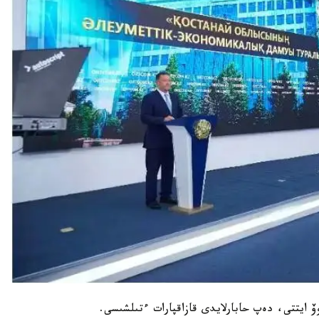
ۆ ايتتى، دەپ حابارلايدى قازاقپارات ءتىلشىسى.