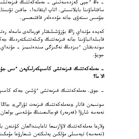
- ەڭ ءجيى كەزدەسەتىنى - مەملەكەتتىك قىزمەتشىلەر
ساقتاماۋىنا بايلانىستى. اتاپ ايتقاندا، جاقىن تۋىستا
جۇمىس ىستەۋى جانە مۇددەلەر قاقتىعىسى.
كەيدە مۇنداي زاڭ بۇزۋشىلىقتار فورمالدى ماسەلە رەتى
قابىلدانباۋىنا جانە قىزمەتتىك وكىلەتتىكتەردىڭ جەك
سوندىقتان ءبىزدىڭ نەگىزگى مىندەتىمىز - مۇنداي تا
جويۋ.
- مەملەكەتتىك قىزمەتشى كاسىپكەرلىكپەن ءىس جۇزىند
الا ما؟
- جوق. مەملەكەتتىك قىزمەتشى ءۇشىن جەكە كاسىپكەر
سونىمەن قاتار «مەملەكەتتىك قىزمەت تۋرالى» جاڭا 
نەمەسە شارۋا (فەرمەر) قوجالىعىنىڭ مۇشەسى بولعان از
ولارعا مەملەكەتتىك لاۋازىمعا تاعايىندالعان كۇننەن 
(نەمەسە) تيەسىلى مۇلكىن يەلىكتەن شىعارۋعا مۇمكىن