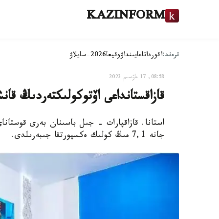
KAZINFORM
ترەند:
اقوردا
تاعايىنداۋ
وقيعا
2026-سايلاۋ
08:58, 17 ماۋسىم 2023
قازاقستانداعى اۆتوكولىكتەردىڭ قانش
جانە 7,1 مىڭ كولىك ەكسپورتقا جىبەرىلدى.