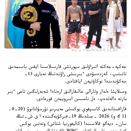
Фото: t.me/POLICE_of_KZ
جەكپە-جەكتە اتىراۋلىق سپورتشى قارسىلاسىنا ايقىن باسىمدىق
تانىتىپ، كەزدەسۋدى ءبىرىنشى راۋندتىڭ نەبارى 13-
سەكۋندىندا نوكاۋتپەن اياقتادى.
وسىلايشا ەلدار وتارالى حالىقارالىق ارەنادا شەبەرلىگىن تاعى ءبىر
مارتە دالەلدەپ، ەل نامىسىن ابىرويمەن قورعادى.
قازاقستاندىق كاسىپقوي بوكسشى مەيىرىم نۇرسۇلتانوۆ (20-0,
11 ك و) 2026 -جىلدىڭ 19-قىركۇيەگىندە ا ق ش-تىڭ
سان- ديەگو قالاسىندا (كاليفورنيا شتاتى) وتەتىن بوكس