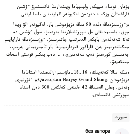
بۇعان قوسا، سپيكەر وليمپيادا ويىندارىنا قاتىستىرۋ ءۇشىن
قازاقستان وزگە ەلدەردەن لەگيونەر المايتىنىن باسا ايتتى.
«ءوزىمىزدىڭ ەلدە 90 مىڭ دزيۋدوشى بار. لەگيونەر الۋ ويدا
جوق. باسىمدىقتى ەل سپورتشىلارىنا بەرەمىز. سول ءۇشىن دە
تەك شەتەلدەن باپكەر الدىرتىپ جاتىرىمىز. ءوزىمىزدىڭ قاراپايىم
جىگىتتەرىمىز بەن قاراكوز قىزدارىمىزعا بار تاجىريبەنى بەرىپ،
جەمىسىن كورەمىز دەپ سەنەمىن»، - دەپ پىكىر قوستى اسحات
جىتكەيەۆ.
ەسكە سالا كەتەيىك، 16-18-ماۋسىم ارالىعىندا استانادا
دزيۋدودان «Qazaqstan Barysy Grand Slam» ءتۋرنيرى
وتەدى. وعان الەمنىڭ 42 ەلىنەن كەلگەن 300 دەن استام
سپورتشى قاتىسادى.
سپورت
без автора