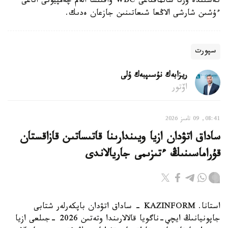
كەشىندە ورتا سالماقتاعى WBC ۋاقىتشا الەم چەمپيونى اتاعى
ءۇشىن شارشى الاڭعا شىعاتىنىن جازعان ەدىك.
سپورت
ريزابەك نۇسىپبەك ۇلى
اۆتور
08:41, 09 تامىز 2026
ساداق اتۋدان ازيا ويىندارىنا قاتىساتىن قازاقستان
قۇراماسىنىڭ ءتىزىمى جاريالاندى
استانا. KAZINFORM - ساداق اتۋدان باپكەرلەر شتابى
جاپونيانىڭ ايچي-ناگويا قالالارىندا وتەتىن 2026 -جىلعى ازيا