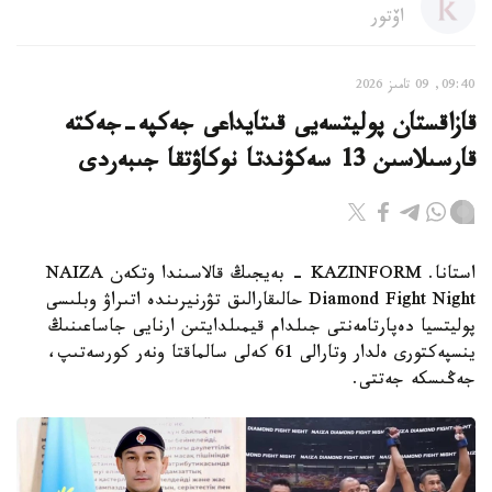
اۆتور
09:40, 09 تامىز 2026
قازاقستان پوليتسەيى قىتايداعى جەكپە-جەكتە
قارسىلاسىن 13 سەكۋندتا نوكاۋتقا جىبەردى
استانا. KAZINFORM - بەيجىڭ قالاسىندا وتكەن NAIZA
Diamond Fight Night حالىقارالىق تۋرنيرىندە اتىراۋ وبلىسى
پوليتسيا دەپارتامەنتى جىلدام قيمىلدايتىن ارنايى جاساعىنىڭ
ينسپەكتورى ەلدار وتارالى 61 كەلى سالماقتا ونەر كورسەتىپ،
جەڭىسكە جەتتى.