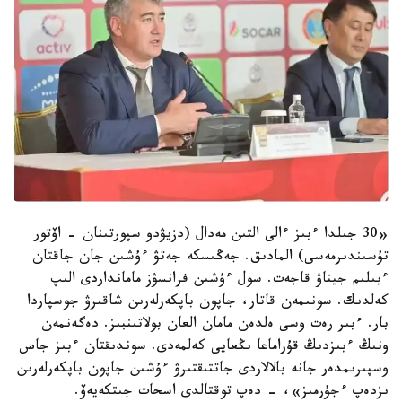
«30 جىلدا ءبىز ءالى التىن مەدال (دزيۋدو سپورتىنان - اۆتور
تۇسىندىرمەسى) المادىق. جەڭىسكە جەتۋ ءۇشىن جان جاقتان
ءبىلىم جيناۋ قاجەت. سول ءۇشىن فرانسۋز مامانداردى الىپ
كەلدىك. سونىمەن قاتار، جاپون باپكەرلەرىن شاقىرۋ جوسپاردا
بار. ءبىر رەت وسى ەلدەن مامان العان بولاتىنبىز. دەگەنمەن
ونىڭ ءبىزدىڭ قۇراماعا ىڭعايى كەلمەدى. سوندىقتان ءبىز جاس
وسپىرىمدەر جانە بالالاردى جاتتىقتىرۋ ءۇشىن جاپون باپكەرلەرىن
ىزدەپ ءجۇرمىز»، - دەپ توقتالدى اسحات جىتكەيەۆ.