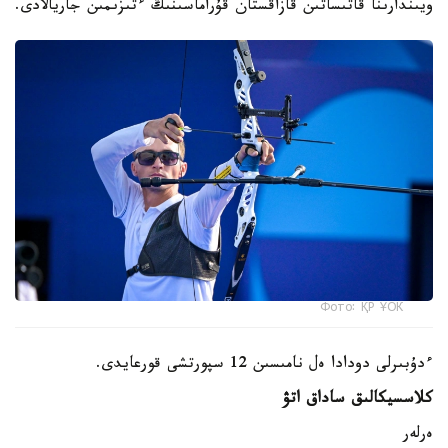
ويىندارىنا قاتىساتىن قازاقستان قۇراماسىنىڭ ءتىزىمىن جاريالادى.
Фото: ҚР ҰОК
ءدۇبىرلى دودادا ەل نامىسىن 12 سپورتشى قورعايدى.
كلاسسيكالىق ساداق اتۋ
ەرلەر