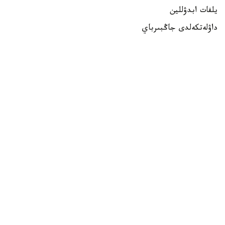
يلفات ابدۋللين
داۋلەتكەلدى جاڭبىرباي
داستان كارىموۆ
ايەلدەر
الەكساندرا زەمليانوۆا
مەدينا مۇرات
ساميرا جۇماعۇلوۆا
بلوكتىق ساداق اتۋ
ەرلەر
اندرەي تيۋتيۋن
ءاقبارالى قارابايەۆ
مۇسا دىلمۇحامەت
ايەلدەر