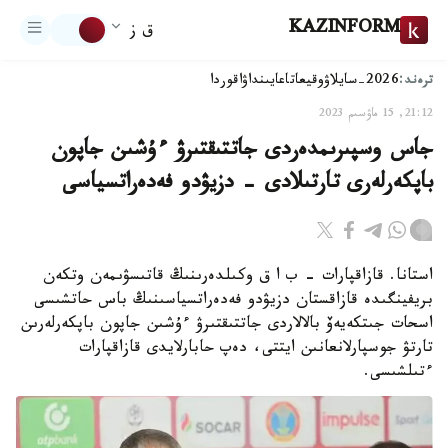
KAZINFORM
ق ز
ترەند:
2026-سايلاۋ
وقيعا
تاعايىنداۋ
اقوردا
21:12, 15 ماۋسىم 2023
جاس وسپىرىمدەردى جاتتىقتىرۋ ءۇشىن جاپون
باپكەرلەرى تارتىلادى - دزيۋدو فەدەراتسياسى
استانا. قازاقپارات – ب ا ق وكىلدەرىنىڭ قاتىسۋىمەن وتكەن
بريفينگىدە قازاقستان دزيۋدو فەدەراتسياسىنىڭ باس حاتشىسى
اسحات جىتكەيەۆ بالالاردى جاتتىقتىرۋ ءۇشىن جاپون باپكەرلەرىن
تارتۋ جوسپارلانعانىن ايتتى، دەپ حابارلايدى قازاقپارات
ءتىلشىسى.