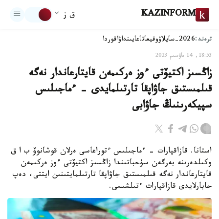
KAZINFORM
ق ز
ترەند:
2026-سايلاۋ
وقيعا
تاعايىنداۋ
اقوردا
18:53, 14 ماۋسىم 2023
زاڭسىز اكتيۆتى ءوز ەركىمەن قايتارعاندار نەگە
قىلمىستىق جاۋاپقا تارتىلمايدى - ءماجىلىس
سپيكەرىنىڭ جاۋابى
استانا. قازاقپارات - ءماجىلىس ءتوراعاسى ەرلان قوشانوۆ ب ا ق
وكىلدەرىنە بەرگەن سۇحباتىندا زاڭسىز اكتيۆتى ءوز ەركىمەن
قايتارعاندار نەگە قىلمىستىق جاۋاپقا تارتىلمايتىنىن ايتتى، دەپ
حابارلايدى قازاقپارات ءتىلشىسى.