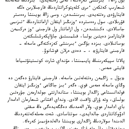
بۇل زاڭ، ءبىرىنشى كەزەكتە، نەنى رەتتەيدى؟ ءبىزدىڭ شەتەلگە
شىعارىپ كەتكەن ءىرى كلەپتوكراتتاردىڭ قارجىلارىن ەلگە
قايتارۋدى رەتتەيدى. بىرىنشىدەن، وسى زاڭ بويىنشا رەەستر
قۇرىلادى. سول رەەستردە ءوزىڭىز ايتقان ازاماتتاردىڭ ءتىزىمى
جاسالادى. ەكىنشىدەن، ول ازاماتتار ول قارجىنى ءوز ەركىمەن
قايتارامىز دەيتىن بولسا، قىلمىستىق جاۋاپكەرشىلىكتەن
بوساتىلادى. بىزدە بۇگىن ءبىرىنشى كەزەكتەگى ماسەلە -
قارجىنى قايتارۋ» ، - دەدى ەرلان قوشانوۆ.
پالاتا سپيكەرىنىڭ پايىمىنشا، مۇنداي شارت كونستيتۋتسياعا
قايشى ەمەس.
«بۇل - زاڭمەن رەتتەلەتىن ماسەلە. قارجىنى قايتارۋ دەگەن دە
وڭاي ماسەلە ەمەس قوي. ەگەر ءبىز جاڭاعى ءوزىڭىز ايتقان
قولدانىستاعى زاڭدار بويىنشا، ستاندارتتى جولدارمەن جۇرەتىن
بولساق، وتە ۇزاق ۋاقىت الادى. ونداي اقشانى شىعارعان ادامدار
باي ادامدار عوي. ولار الەمدىك دەڭگەيدەگى ەڭ مىقتى
ادۆوكاتتاردى جالدايدى، سوتتاسادى. شەت مەملەكەتتەردىڭ
الدىندا سولاردىڭ زاڭدارى بويىنشا دالەلدەۋىمىز كەرەك.