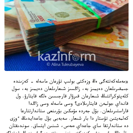
«مەملەكەتتەگى ەڭ وزەكتى بولىپ تۇرعان ماسەلە - كەزىندە
جىمقىرىلعان دەيمىز بە، زاڭسىز شىعارىلعان دەيمىز بە، سول
كلەپتوكراتتىڭ شىعارعان قىرۋار قارجىسىن ەلگە قايتارۋ. ول
قانداي جولمەن قايتارىلادى؟ وسى ماسەلە وسى زاڭدا
قاراستىرىلعان. بۇل جەردە مۇمكىن بۇرىنعى ستاندارتتارعا
كەلمەيتىن تۇستار دا بار شىعار. سەبەبى بۇل جاعدايدىڭ ءوزى
دە ستاندارتقا ساي جاعداي ەمەس، شىنىن ايتساق. سوندىقتان