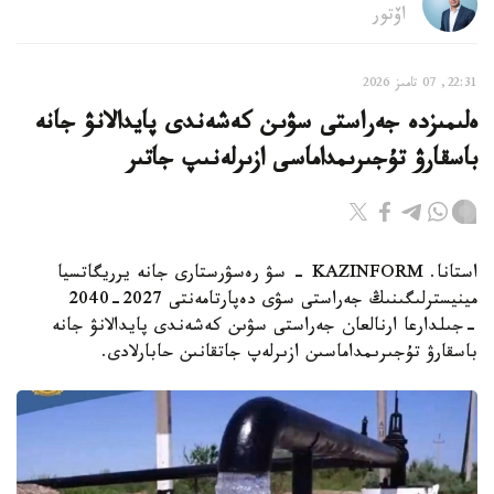
اۆتور
22:31, 07 تامىز 2026
ەلىمىزدە جەراستى سۋىن كەشەندى پايدالانۋ جانە
باسقارۋ تۇجىرىمداماسى ازىرلەنىپ جاتىر
استانا. KAZINFORM - سۋ رەسۋرستارى جانە يرريگاتسيا
مينيسترلىگىنىڭ جەراستى سۋى دەپارتامەنتى 2027-2040
-جىلدارعا ارنالعان جەراستى سۋىن كەشەندى پايدالانۋ جانە
باسقارۋ تۇجىرىمداماسىن ازىرلەپ جاتقانىن حابارلادى.