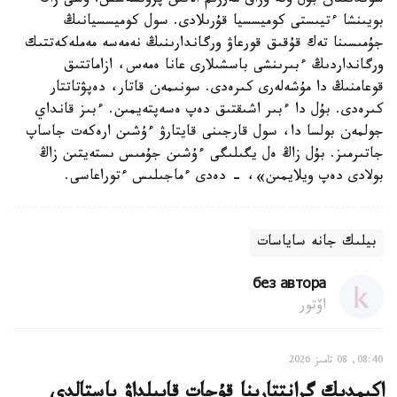
سوندىقتان بۇل وتە ۇزاق مەرزىم الاتىن پروتسەسس. وسى زاڭ
بويىنشا ءتيىستى كوميسسيا قۇرىلادى. سول كوميسسيانىڭ
جۇمىسىنا تەك قۇقىق قورعاۋ ورگاندارىنىڭ نەمەسە مەملەكەتتىك
ورگانداردىڭ ءبىرىنشى باسشىلارى عانا ەمەس، ازاماتتىق
قوعامنىڭ دا مۇشەلەرى كىرەدى. سونىمەن قاتار، دەپۋتاتتار
كىرەدى. بۇل دا ءبىر اشىقتىق دەپ ەسەپتەيمىن. ءبىز قانداي
جولمەن بولسا دا، سول قارجىنى قايتارۋ ءۇشىن ارەكەت جاساپ
جاتىرمىز. بۇل زاڭ ەل يگىلىگى ءۇشىن جۇمىس ىستەيتىن زاڭ
بولادى دەپ ويلايمىن»، - دەدى ءماجىلىس ءتوراعاسى.
بيلىك جانە ساياسات
без автора
اۆتور
08:40, 08 تامىز 2026
اكىمدىك گرانتتارىنا قۇجات قابىلداۋ باستالدى