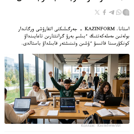
استانا. KAZINFORM - جەرگىلىكتى اتقارۋشى ورگاندار
بولەتىن مەملەكەتتىك ءبىلىم بەرۋ گرانتتارىن تاعايىنداۋ
كونكۋرسىنا قاتىسۋ ءۇشىن وتىنىشتەر قابىلداۋ باستالدى.
Коллаж: Kazinform/ИИ