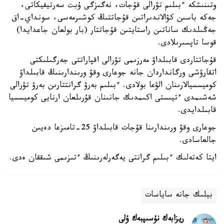
وتىنىشكە ءبىلىم تۋرالى قۇجات، نەگىزگى ۇبت سەرتيفيكاتى،
جەكە باسىن كۋالاندىراتىن قۇجاتتىڭ كوشىرمەسى، سونداي-اق
جەڭىلدىك ساناتىن راستايتىن قۇجاتتار (بار بولعان جاعدايدا)
قوسا تاپسىرىلادى.
قۇجاتتاردى قابىلداۋ مەرزىمى تۋرالى اقپاراتتى جەرگىلىكتى
اتقارۋشى ورگانداردان جانە جوعارى وقۋ ورىندارىنىڭ قابىلداۋ
كوميسسيالارىنان الۋعا بولادى. ءبىلىم بەرۋ گرانتتارىن بەرۋ تۋرالى
شەشىمدى ءتيىستى اكىمدىك جانىنان قۇرىلعان ارنايى كوميسسيا
قابىلدايدى.
جوعارى وقۋ ورىندارىنا قۇجات قابىلداۋ 25-تامىزعا دەيىن
جالعاسادى.
ايتا كەتەلىك ءبىلىم گرانتى يەگەرلەرىنىڭ ءتىزىمى شىققان ەدى.
بيلىك جانە ساياسات
ريزابەك نۇسىپبەك ۇلى