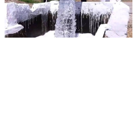
Фото: Су ресурстары және ирригация министрлігі
بۇگىندە ۆەدومستۆوارالىق جۇمىس توبى قۇرىلىپ، ساراپتامالىق
تالقىلاۋلار جۇرگىزىلدى جانە مەملەكەتتىك ورگاندار مەن سالا
ماماندارىنىڭ ۇسىنىستارىن ەسكەرە وتىرىپ، ەسكەرتۋلەر
پىسىقتالدى. الداعى كەزەڭدە تۇجىرىمداما جوباسىن جاريالاپ،
مۇددەلى مەملەكەتتىك ورگاندارمەن كەلىسۋ جوسپارلانىپ وتىر.
تۇجىرىمداما جەراستى سۋ رەسۋرستارىن باسقارۋدىڭ زاماناۋي
جۇيەسىن قالىپتاستىرۋعا باعىتتالعان. قۇجاتتى ىسكە اسىرۋ
جەراستى سۋىن يگەرۋ تيىمدىلىگىن ارتتىرۋعا، ەلدى مەكەندەر
مەن ەكونوميكا سالالارىن ۇتىمدى ءارى تۇراقتى سۋمەن قامتاماسىز