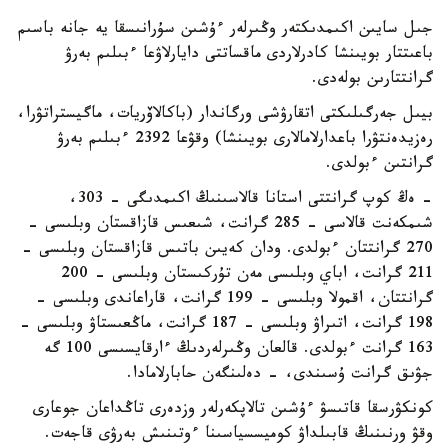
جىل سايىن اكىمدىكتەر وڭىرلەر ءۇشىن سۇرانىسقا يە جانە باسىم
باعىتتار بويىنشا كادرلاردى ماقساتتى دايارلاۋعا ءبىلىم بەرۋ
گرانتتارىن بولەدى.
بيىل جەرگىلىكتى اتقارۋشى ورگاندار (باكالاۆريات، ماگيستراتۋرا،
رەزيدەنتۋرا باعدارلامالارى بويىنشا) وقۋعا 2392 ءبىلىم بەرۋ
گرانتىن ءبولدى.
-
ەڭ كوپ گرانتتى استانا قالاسىنىڭ اكىمدىگى – 303،
شىمكەنت قالاسى - 285 گرانت، شىعىس قازاقستان وبلىسى -
270 گرانتتان ءبولدى. ودان كەيىن باتىس قازاقستان وبلىسى -
211 گرانت، اباي وبلىسى مەن تۇركىستان وبلىسى - 200
گرانتتان، اقمولا وبلىسى - 199 گرانت، قاراعاندى وبلىسى -
198 گرانت، اتىراۋ وبلىسى - 187 گرانت، ماڭعىستاۋ وبلىسى -
163 گرانت ءبولدى. قالعان وڭىرلەردىڭ ءارقايسىسى 100 گە
جۋىق گرانت ۇسىندى، - دەلىنگەن حابارلامادا.
كونكۋرسقا قاتىسۋ ءۇشىن تالاپكەرلەر وزدەرى تاڭداعان جوعارى
وقۋ ورنىنىڭ قابىلداۋ كوميسسياسىنا ءوتىنىش بەرۋى قاجەت.