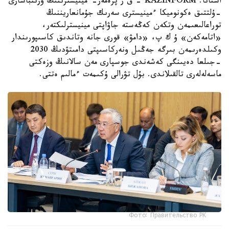
استانا. KAZINFORM - ق ر پرەمەر-ءمينيسترىنىڭ ورىنباسارى
-ۇلتتىق ەكونوميكا ءمينيسترى سەرىك جۇمانعاريننىڭ
توراعالىعىمەن وتكەن كەڭەستە جاۋاپتى مينيسترلىكتەر،
«اتامەكەن» ۇ ك پ، «دامۋ» قورى جانە وتاندىق كاسىپورىندار
وكىلدەرىمەن بىرگە جەڭىل ونەركاسىپتى دامىتۋدىڭ 2030
-جىلعا دەيىنگى كەشەندى جوسپارى مەن سالانىڭ وزەكتى
ماسەلەلەرى تالقىلاندى. بۇل تۋرالى ۇكىمەت ءمالىم ەتتى.
Фото: Правительство РК