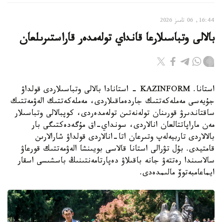
16:44, 06 تامىز 2026
بالالى وتباسىلارعا قانداي تولەمدەر قاراستىرىلعان
استانا. KAZINFORM - استانادا بالالى وتباسىلاردى قولداۋ
جۇيەسى مەملەكەتتىك جاردەماقىلاردى، مەملەكەتتىك الەۋمەتتىك
ساقتاندىرۋ قورىنان تولەنەتىن تولەمدەردى، كوپبالالى وتباسىلار
مەن ماراپاتتالعان انالاردى، سونداي-اق مۇگەدەكتىگى بار
بالالاردى تاربيەلەپ وتىرعان اتا-انالاردى قولداۋ شارالارىن
قامتيدى. بۇل تۋرالى استانا قالاسى بويىنشا الەۋمەتتىك قورعاۋ
سالاسىندا رەتتەۋ جانە باقىلاۋ دەپارتامەنتىنىڭ باسشىسى اسقار
ايماعامبەتوۆ مالىمدەدى.