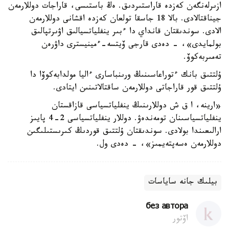
ازىرلەنگەن كەزدە قاراستىردىق. ەڭ باستىسى، قاراجات دوللارمەن
جيناقتالادى. بالا 18 جاسقا تولعان كەزدە اقشانى دوللارمەن
الادى. سوندىقتان قانداي دا ءبىر ينفلياتسيالىق اۋىرتپالىق
بولمايدى»، - دەدى قارجى ۆيتسە-ءمينيسترى داۋرەن
تەمىربەكوۆ.
ۇلتتىق بانك ءتوراعاسىنىڭ ورىنباسارى ءاليا مولدابەكوۆا دا
ۇلتتىق قور قاراجاتى دوللارمەن ساقتالاتىنىن ايتادى.
«ارينە، ا ق ش دوللارىنىڭ ينفلياتسياسى قازاقستان
ينفلياتسياسىنان تومەندەۋ. دوللار ينفلياتسياسى 2-4 پايىز
ارالىعىندا بولادى. سوندىقتان ۇلتتىق قوردىڭ كىرىستىلىگىن
دوللارمەن ەسەپتەيمىز»، - دەدى ول.
بيلىك جانە ساياسات
без автора
اۆتور