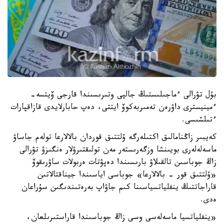
بۇل تۋرالى ءماجىلىستىڭ جالپى وتىرىسىندا قارجى ۆيتسە-
ءمينيسترى داۋرەن تەمىربەكوۆ ايتتى، دەپ حابارلايدى قازاقپارات
ءتىلشىسى.
كەيبىر زاڭنامالىق اكتىلەرگە ۇلتتىق قوردان بالالارعا تولەم جاساۋ
ماسەلەلەرى بويىنشا وزگەرىستەر مەن تولىقتىرۋلار ەنگىزۋ تۋرالى
زاڭ جوباسىن تالقىلاۋ بارىسىندا دەپۋتات ەربولات ساۋرىقوۆ
«ۇلتتىق قور - بالالارعا» جوباسى اياسىندا جيناقتالاتىن
قاراجاتتىڭ ينفلياتسياسىنا كىم جاۋاپ بەرەتىندىگىن سۇراعان
ەدى.
«ينفلياتسيا ماسەلەسى وسى زاڭ جوباسىندا قاراستىرىلعان،