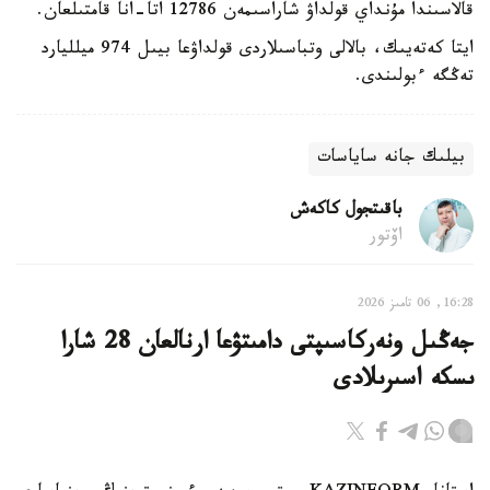
قالاسىندا مۇنداي قولداۋ شاراسىمەن 12786 اتا-انا قامتىلعان.
ايتا كەتەيىك، بالالى وتباسىلاردى قولداۋعا بيىل 974 ميلليارد
تەڭگە ءبولىندى.
بيلىك جانە ساياسات
باقىتجول كاكەش
اۆتور
16:28, 06 تامىز 2026
جەڭىل ونەركاسىپتى دامىتۋعا ارنالعان 28 شارا
ىسكە اسىرىلادى