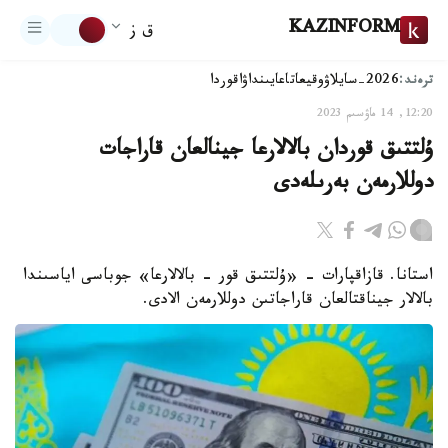
KAZINFORM
ق ز
ترەند:
2026-سايلاۋ
وقيعا
تاعايىنداۋ
اقوردا
12:20, 14 ماۋسىم 2023
ۇلتتىق قوردان بالالارعا جينالعان قاراجات
دوللارمەن بەرىلەدى
استانا. قازاقپارات - «ۇلتتىق قور - بالالارعا» جوباسى اياسىندا
بالالار جيناقتالعان قاراجاتىن دوللارمەن الادى.