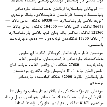
كوپ بالاسى بار وتباسىلار كوپبالالى وتباسى رەتىندە تانىلادى.
— كوپبالالى وتباسىلارعا ارنالعان مەملەكەتتىك جاردەماقى
وتباسىنىڭ تابىسىنا قاراماستان تاعايىندالادى. ونىڭ مولشەرى
ءتورت بالاسى بار وتباسىلارعا — 69330 تەڭگە، بەس بالاعا —
86673 تەڭگە، التى بالاعا — 104000 تەڭگە، جەتى بالاعا —
121360 تەڭگە. سەگىز جانە ودان كوپ بالاسى بار وتباسىلارعا
ءار بالاعا 17300 تەڭگەدەن تولەنەدى، — دەدى دەپارتامەنت
باسشىسى.
سونىمەن قاتار ماراپاتتالعان كوپبالالى انالارعا اي سايىن
مەملەكەتتىك جاردەماقى قاراستىرىلعان. «كۇمىس القا»
يەگەرلەرىنە — 27680 تەڭگە، ال «التىن القا»، «باتىر انا»
اتاعىن العان جانە 1، II دارەجەلى «انا داڭقى» وردەنىمەن
ماراپاتتالعان انالارعا 32000 تەڭگە كولەمىندە جاردەماقى
تولەنەدى.
سونداي-اق مۇگەدەكتىگى بار بالالاردى تاربيەلەپ وتىرعان اتا-
انالارعا اي سايىن مەملەكەتتىك جاردەماقى بەرىلەدى. بيىل ونىڭ
مولشەرى 81871 تەڭگەنى قۇرايدى. قازىرگى ۋاقىتتا استانا