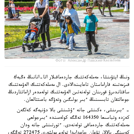
Фото: Александр Павский/Kazinform
ونىڭ ايتۋىنشا، مەملەكەتتىك جاردەماقىلار اتا-انانىڭ ەڭبەك
قىزمەتىنە قاراماستان تاعايىندالادى. ال مەملەكەتتىك الەۋمەتتىك
ساقتاندىرۋ قورىنان تولەنەتىن الەۋمەتتىك تولەمدەر ازاماتتاردىڭ
جوعالتقان تابىسىنىڭ ءبىر بولىگىن وتەۋگە باعىتتالعان.
- ءبىرىنشى، ەكىنشى جانە ءۇشىنشى بالا دۇنيەگە كەلگەن
كەزدە وتباسىعا 164350 تەڭگە كولەمىندە ءبىرجولعى
مەملەكەتتىك جاردەماقى تولەنەدى. ءتورتىنشى جانە ودان
كەيىنگى بالالار تۋعان جاعدايدا تولەم مولشەرى 272475 تەڭگە،