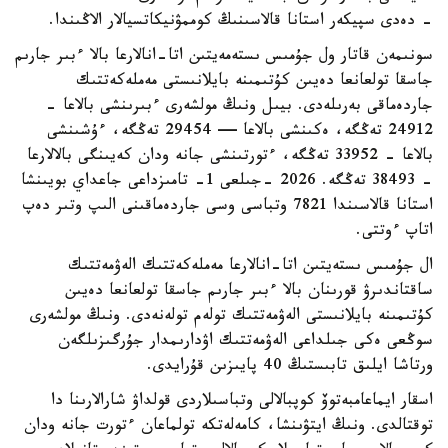
- دەدى سپيكەر استانا قالاسىنىڭ كوممۋنيكاتسيالار الاڭىندا.
سونىمەن قاتار ول جۇمىس ىستەمەيتىن اتا-انالارعا بالا ءبىر جارىم
جاسقا تولعانعا دەيىن كۇتىمىنە بايلانىستى مەملەكەتتىك
جاردەماقى بەرىلەدى. بيىل ونىڭ مولشەرى ءبىرىنشى بالاعا -
24912 تەڭگە، ەكىنشى بالاعا — 29454 تەڭگە، ءۇشىنشى
بالاعا - 33952 تەڭگە، ءتورتىنشى جانە ودان كەيىنگى بالالارعا
- 38493 تەڭگە. 2026 -جىلعى 1- تامىزداعى جاعداي بويىنشا
استانا قالاسىندا 7821 وتباسى وسى جاردەماقىنى الىپ وتىر دەپ
اتاپ ءوتتى.
ال جۇمىس ىستەيتىن اتا-انالارعا مەملەكەتتىك الەۋمەتتىك
ساقتاندىرۋ قورىنان بالا ءبىر جارىم جاسقا تولعانعا دەيىن
كۇتىمىنە بايلانىستى الەۋمەتتىك تولەم تولەنەدى. ونىڭ مولشەرى
سوڭعى ەكى جىلداعى الەۋمەتتىك اۋدارىمدار جۇرگىزىلگەن
ورتاشا ايلىق تابىستىڭ 40 پايىزىن قۇرايدى.
اسقار ايماعامبەتوۆ كوپبالالى وتباسىلاردى قولداۋ شارالارىنا دا
توقتالدى. ونىڭ ايتۋىنشا، كامەلەتكە تولماعان ءتورت جانە ودان