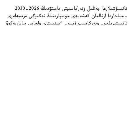
قاتىسۋشىلارعا جەڭىل ونەركاسىپتى دامىتۋدىڭ 2026-2030
-جىلدارعا ارنالعان كەشەندى جوسپارىنىڭ نەگىزگى ەرەجەلەرى
تانىستىرىلدى. ونەركاسىپ ۆيسە- ءمينيسترى ولجاس ساپاربەكوۆ
اتاپ وتكەندەي، قۇجات زاڭناما، ساتىپ الۋ تەتىگىن جەتىلدىرۋ،
«كولەڭكەلى» يمپورتقا قارسى ءىس-قيمىل، ينۆەستيتسيا تارتۋ،
وتاندىق برەندتى دامىتۋ مەن كادر دايارلاۋعا ارنالعان 28 ءىس-
شارانى قامتيدى.