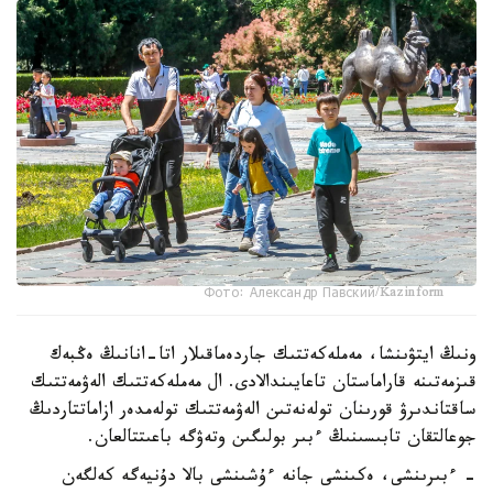
Фото: Александр Павский/Kazinform
ونىڭ ايتۋىنشا، مەملەكەتتىك جاردەماقىلار اتا-انانىڭ ەڭبەك
قىزمەتىنە قاراماستان تاعايىندالادى. ال مەملەكەتتىك الەۋمەتتىك
ساقتاندىرۋ قورىنان تولەنەتىن الەۋمەتتىك تولەمدەر ازاماتتاردىڭ
جوعالتقان تابىسىنىڭ ءبىر بولىگىن وتەۋگە باعىتتالعان.
- ءبىرىنشى، ەكىنشى جانە ءۇشىنشى بالا دۇنيەگە كەلگەن