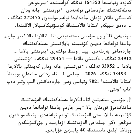
كەزدە وتباسىعا 164350 تەڭگە كولەمىندە ءبىرجولعى
مەملەكەتتىك جاردەماقى تولەنەدى. ءتورتىنشى جانە ودان
كەيىنگى بالالار تۋعان جاعدايدا تولەم مولشەرى 272475 تەڭگە،
- دەدى سپيكەر استانا قالاسىنىڭ كوممۋنيكاتسيالار الاڭىندا.
سونىمەن قاتار ول جۇمىس ىستەمەيتىن اتا-انالارعا بالا ءبىر جارىم
جاسقا تولعانعا دەيىن كۇتىمىنە بايلانىستى مەملەكەتتىك
جاردەماقى بەرىلەدى. بيىل ونىڭ مولشەرى ءبىرىنشى بالاعا -
24912 تەڭگە، ەكىنشى بالاعا — 29454 تەڭگە، ءۇشىنشى
بالاعا - 33952 تەڭگە، ءتورتىنشى جانە ودان كەيىنگى بالالارعا
- 38493 تەڭگە. 2026 -جىلعى 1- تامىزداعى جاعداي بويىنشا
استانا قالاسىندا 7821 وتباسى وسى جاردەماقىنى الىپ وتىر دەپ
اتاپ ءوتتى.
ال جۇمىس ىستەيتىن اتا-انالارعا مەملەكەتتىك الەۋمەتتىك
ساقتاندىرۋ قورىنان بالا ءبىر جارىم جاسقا تولعانعا دەيىن
كۇتىمىنە بايلانىستى الەۋمەتتىك تولەم تولەنەدى. ونىڭ مولشەرى
سوڭعى ەكى جىلداعى الەۋمەتتىك اۋدارىمدار جۇرگىزىلگەن
ورتاشا ايلىق تابىستىڭ 40 پايىزىن قۇرايدى.