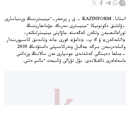
استانا. KAZINFORM - ق ر پرەمەر-ءمينيسترىنىڭ ورىنباسارى
-ۇلتتىق ەكونوميكا ءمينيسترى سەرىك جۇمانعاريننىڭ
توراعالىعىمەن وتكەن كەڭەستە جاۋاپتى مينيسترلىكتەر،
«اتامەكەن» ۇ ك پ، «دامۋ» قورى جانە وتاندىق كاسىپورىندار
وكىلدەرىمەن بىرگە جەڭىل ونەركاسىپتى دامىتۋدىڭ 2030
-جىلعا دەيىنگى كەشەندى جوسپارى مەن سالانىڭ وزەكتى
ماسەلەلەرى تالقىلاندى. بۇل تۋرالى ۇكىمەت ءمالىم ەتتى.