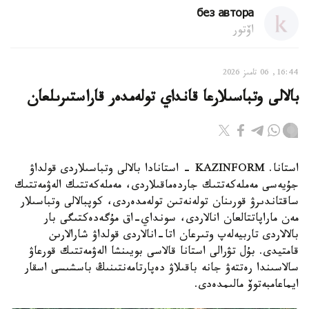
без автора
اۆتور
16:44, 06 تامىز 2026
بالالى وتباسىلارعا قانداي تولەمدەر قاراستىرىلعان
استانا. KAZINFORM - استانادا بالالى وتباسىلاردى قولداۋ
جۇيەسى مەملەكەتتىك جاردەماقىلاردى، مەملەكەتتىك الەۋمەتتىك
ساقتاندىرۋ قورىنان تولەنەتىن تولەمدەردى، كوپبالالى وتباسىلار
مەن ماراپاتتالعان انالاردى، سونداي-اق مۇگەدەكتىگى بار
بالالاردى تاربيەلەپ وتىرعان اتا-انالاردى قولداۋ شارالارىن
قامتيدى. بۇل تۋرالى استانا قالاسى بويىنشا الەۋمەتتىك قورعاۋ
سالاسىندا رەتتەۋ جانە باقىلاۋ دەپارتامەنتىنىڭ باسشىسى اسقار
ايماعامبەتوۆ مالىمدەدى.