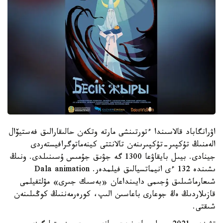
اۋرانگاباد قالاسىندا ءتورتىنشى مارتە وتكەن حالىقارالىق فەستيۆال
الەمنىڭ تۇكپىر-تۇكپىرىنەن تالانتتى كينەماتوگرافيستەردى
جينادى. بيىل بايقاۋعا 1300 گە جۋىق جۇمىس ۇسىنىلدى. ونىڭ
ىشىندە 132 ءى انيماتسيالىق فيلمدەر. Dala animation
شىعارماشىلىق ۇجىمى دايىنداعان «بەسىك جىرى» مۋلتفيلمى
قازىلاردىڭ ەڭ جوعارى باعاسىن الىپ، كورەرمەننىڭ كوڭىلىنەن
شىقتى.