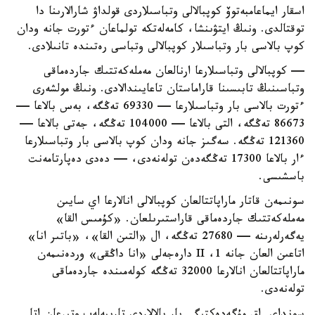
اسقار ايماعامبەتوۆ كوپبالالى وتباسىلاردى قولداۋ شارالارىنا دا
توقتالدى. ونىڭ ايتۋىنشا، كامەلەتكە تولماعان ءتورت جانە ودان
كوپ بالاسى بار وتباسىلار كوپبالالى وتباسى رەتىندە تانىلادى.
— كوپبالالى وتباسىلارعا ارنالعان مەملەكەتتىك جاردەماقى
وتباسىنىڭ تابىسىنا قاراماستان تاعايىندالادى. ونىڭ مولشەرى
ءتورت بالاسى بار وتباسىلارعا — 69330 تەڭگە، بەس بالاعا —
86673 تەڭگە، التى بالاعا — 104000 تەڭگە، جەتى بالاعا —
121360 تەڭگە. سەگىز جانە ودان كوپ بالاسى بار وتباسىلارعا
ءار بالاعا 17300 تەڭگەدەن تولەنەدى، — دەدى دەپارتامەنت
باسشىسى.
سونىمەن قاتار ماراپاتتالعان كوپبالالى انالارعا اي سايىن
مەملەكەتتىك جاردەماقى قاراستىرىلعان. «كۇمىس القا»
يەگەرلەرىنە — 27680 تەڭگە، ال «التىن القا»، «باتىر انا»
اتاعىن العان جانە 1، II دارەجەلى «انا داڭقى» وردەنىمەن
ماراپاتتالعان انالارعا 32000 تەڭگە كولەمىندە جاردەماقى
تولەنەدى.