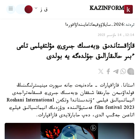
KAZINFORM
ق ز
ترەند:
2026-سايلاۋ
وقيعا
تاعايىنداۋ
اقوردا
12:14, 14 ماۋسىم 2023
قازاقستاندىق «بەسىك جىرى» مۋلتفيلمى تاعى
ءبىر حالىقارالىق جۇلدەگە يە بولدى
استانا. قازاقپارات - مادەنيەت جانە سپورت مينيسترلىگىنىڭ
قولداۋىمەن جارىققا شىققان «بەسىك جىرى» قىسقامەتراجدى
انيماتسيالىق فيلمى ءۇندىستاندا وتكەن Roshani International
film festival 2023 فەستيۆالىندە «ۇزدىك انيماتسيالىق فيلم»
اتاعىن جەڭىپ الدى، دەپ حابارلايدى قازاقپارات.