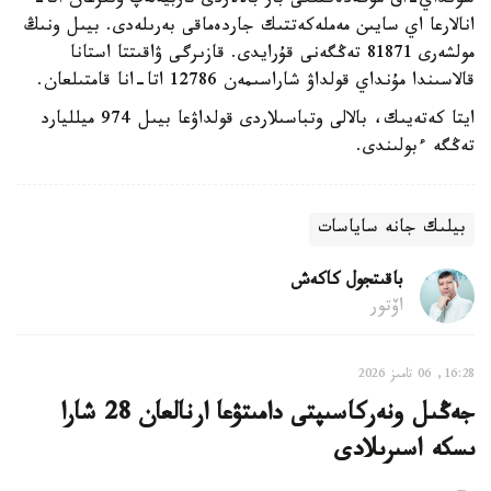
سونداي-اق مۇگەدەكتىگى بار بالالاردى تاربيەلەپ وتىرعان اتا-
انالارعا اي سايىن مەملەكەتتىك جاردەماقى بەرىلەدى. بيىل ونىڭ
مولشەرى 81871 تەڭگەنى قۇرايدى. قازىرگى ۋاقىتتا استانا
قالاسىندا مۇنداي قولداۋ شاراسىمەن 12786 اتا-انا قامتىلعان.
ايتا كەتەيىك، بالالى وتباسىلاردى قولداۋعا بيىل 974 ميلليارد
تەڭگە ءبولىندى.
بيلىك جانە ساياسات
باقىتجول كاكەش
اۆتور
16:28, 06 تامىز 2026
جەڭىل ونەركاسىپتى دامىتۋعا ارنالعان 28 شارا
ىسكە اسىرىلادى