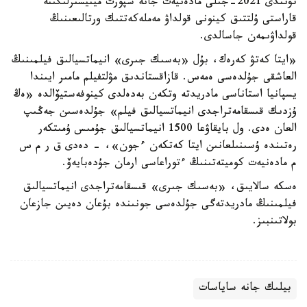
تۋىندى 2021-جىلى مادەنيەت جانە سپورت مينيسترلىگىنە
قاراستى ۇلتتىق كينونى قولداۋ مەملەكەتتىك ورتالىعىنىڭ
قولداۋىمەن جاسالدى.
«ايتا كەتۋ كەرەك، بۇل «بەسىك جىرى» انيماتسيالىق فيلمىنىڭ
العاشقى جۇلدەسى ەمەس. قازاقستاندىق مۋلتفيلم مامىر ايىندا
يسپانيا استاناسى مادريدتە وتكەن بەدەلدى كينوفەستيۆالدە «ەڭ
ۇزدىك قىسقامەتراجدى انيماتسيالىق فيلم» جۇلدەسىن جەڭىپ
العان ەدى. ول بايقاۋعا 1500 انيماتسيالىق جۇمىس ۇمىتكەر
رەتىندە ۇسىنىلعانىن ايتا كەتكەن ءجون»، - دەدى ق ر م س
م مادەنيەت كوميتەتىنىڭ ءتوراعاسى ارمان جۇدەبايەۆ.
ەسكە سالايىق، «بەسىك جىرى» قىسقامەتراجدى انيماتسيالىق
فيلمىنىڭ مادريدتەگى جۇلدەسى جونىندە بۇعان دەيىن جازعان
بولاتىنبىز.
بيلىك جانە ساياسات