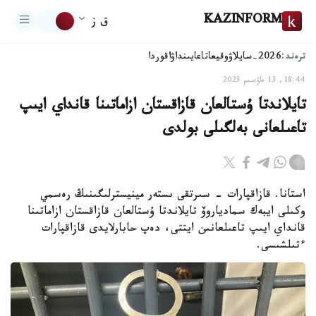
KAZINFORM
ق ز
ترەند:
2026-سايلاۋ
وقيعا
تاعايىنداۋ
اقوردا
18:44, 13 ماۋسىم 2023
تايلاندتا ۇستالعان قازاقستان ازاماتىنا قانداي ايىپ
تاعىلعانى بەلگىلى بولدى
استانا. قازاقپارات - سىرتقى ىستەر مينيسترلىگىنىڭ رەسمي
وكىلى ايبەك سمادياروۆ تايلاندتا ۇستالعان قازاقستان ازاماتىنا
قانداي ايىپ تاعىلعانىن ايتتى، دەپ حابارلايدى قازاقپارات
ءتىلشىسى.