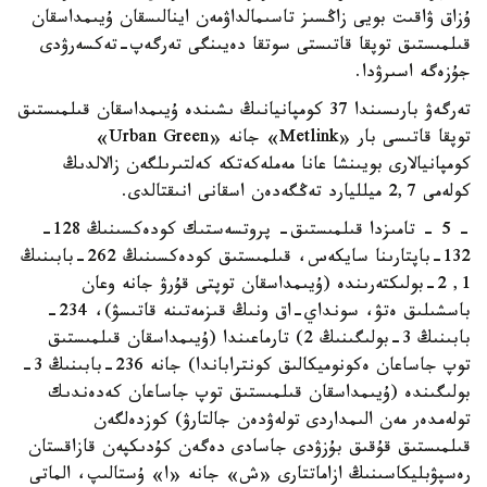
ۇزاق ۋاقىت بويى زاڭسىز تاسىمالداۋمەن اينالىسقان ۇيىمداسقان
قىلمىستىق توپقا قاتىستى سوتقا دەيىنگى تەرگەپ-تەكسەرۋدى
جۇزەگە اسىرۋدا.
تەرگەۋ بارىسىندا 37 كومپانيانىڭ ىشىندە ۇيىمداسقان قىلمىستىق
توپقا قاتىسى بار «Metlink» جانە «Urban Green»
كومپانيالارى بويىنشا عانا مەملەكەتكە كەلتىرىلگەن زالالدىڭ
كولەمى 2,7 ميلليارد تەڭگەدەن اسقانى انىقتالدى.
- 5 - تامىزدا قىلمىستىق- پروتسەستىك كودەكسىنىڭ 128-
132-باپتارىنا سايكەس، قىلمىستىق كودەكسىنىڭ 262-بابىنىڭ
1, 2-بولىكتەرىندە (ۇيىمداسقان توپتى قۇرۋ جانە وعان
باسشىلىق ەتۋ، سونداي-اق ونىڭ قىزمەتىنە قاتىسۋ)، 234-
بابىنىڭ 3-بولىگىنىڭ 2) تارماعىندا (ۇيىمداسقان قىلمىستىق
توپ جاساعان ەكونوميكالىق كونتراباندا) جانە 236-بابىنىڭ 3-
بولىگىندە (ۇيىمداسقان قىلمىستىق توپ جاساعان كەدەندىك
تولەمدەر مەن الىمداردى تولەۋدەن جالتارۋ) كوزدەلگەن
قىلمىستىق قۇقىق بۇزۋدى جاسادى دەگەن كۇدىكپەن قازاقستان
رەسپۋبليكاسىنىڭ ازاماتتارى «ش» جانە «ا» ۇستالىپ، الماتى