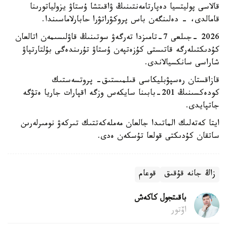
قالاسى پوليتسيا دەپارتامەنتىنىڭ ۋاقىتشا ۇستاۋ يزولياتورىنا
قامالدى، - دەلىنگەن باس پروكۋراتۋرا حابارلاماسىندا.
2026 -جىلعى 7-تامىزدا تەرگەۋ سوتىنىڭ قاۋلىسىمەن اتالعان
كۇدىكتىلەرگە قاتىستى كۇزەتپەن ۇستاۋ تۇرىندەگى بۇلتارتپاۋ
شاراسى سانكسيالاندى.
قازاقستان رەسپۋبليكاسى قىلمىستىق- پروتسەستىك
كودەكسىنىڭ 201-بابىنا سايكەس وزگە اقپارات جاريا ەتۋگە
جاتپايدى.
ايتا كەتەلىك الماتىدا جالعان مەملەكەتتىك تىركەۋ نومىرلەرىن
ساتقان كۇدىكتى قولعا تۇسكەن ەدى.
زاڭ جانە قۇقىق
قوعام
باقىتجول كاكەش
اۆتور