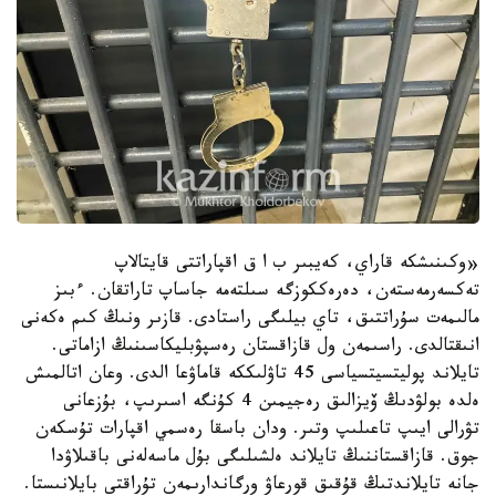
«وكىنىشكە قاراي، كەيبىر ب ا ق اقپاراتتى قايتالاپ
تەكسەرمەستەن، دەرەككوزگە سىلتەمە جاساپ تاراتقان. ءبىز
مالىمەت سۇراتتىق، تاي بيلىگى راستادى. قازىر ونىڭ كىم ەكەنى
انىقتالدى. راسىمەن ول قازاقستان رەسپۋبليكاسىنىڭ ازاماتى.
تايلاند پوليتسيتسياسى 45 تاۋلىككە قاماۋعا الدى. وعان اتالمىش
ەلدە بولۋدىڭ ۆيزالىق رەجيمىن 4 كۇنگە اسىرىپ، بۇزعانى
تۋرالى ايىپ تاعىلىپ وتىر. ودان باسقا رەسمي اقپارات تۇسكەن
جوق. قازاقستاننىڭ تايلاند ەلشىلىگى بۇل ماسەلەنى باقىلاۋدا
جانە تايلاندتىڭ قۇقىق قورعاۋ ورگاندارىمەن تۇراقتى بايلانىستا.