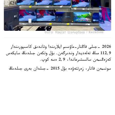
Фото: Мақсат Шағырбаев / Kazinform
2026 -جىلى قاڭتار-ماۋسىم ايلارىندا وتاندىق كاسىپورىندار
112,9 مىڭ تەلەديدار وندىرگەن. بۇل وتكەن جىلدىڭ سايكەس
كەزەڭىمەن سالىستىرعاندا، 2,9 ەسە كوپ.
سونىمەن قاتار، زەرتتەۋدە بۇل 2015 -جىلدان بەرى جىلدىڭ
العاشقى التى ايىنداعى ەڭ جوعارى كورسەتكىش ەكەنى اتاپ
وتىلگەن. دەگەنمەن، قازىرگى ءوندىرىس كولەمى وتكەن
ونجىلدىقتىڭ باسىنداعى رەكوردتىق دەڭگەيدەن ءالى دە
ايتارلىقتاي تومەن. ماسەلەن، 2013 -جىلى قازاقستاندا 580
مىڭعا جۋىق تەلەديدار شىعارىلعان بولاتىن.
رەكوردتىق كورسەتكىشتەن كەيىن سالادا قۇلدىراۋ باستالدى.