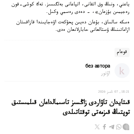
ياعني، ونىڭ وق اتقانى، اتپاعانى بەلگىسىز. تەك كوشى-قون
رەجيمىن بۇزعان»، - دەدى رەسمي وكىل.
ەسكە سالساق، بۇعان دەيىن پحۋكەت اۋەجايىندا قازاقستان
ازاماتىنىڭ ۇستالعانى حابارلانعان ەدى.
قوعام
без автора
اۆتور
18:21, 07 تامىز 2026
قىتايدان تاۋاردى زاڭسىز تاسىمالداعان قىلمىستىق
توپتىڭ قىزمەتى توقتاتىلدى