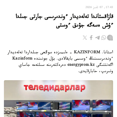
17:43, 07 تامىز 2026
قازاقستاندا تەلەديدار ءوندىرىسى جارتى جىلدا
ءۇش ەسەگە جۋىق ءوستى
استانا. KAZINFORM - ەلىمىزدە سوڭعى جىلداردا تەلەديدار
ءوندىرىسىنىڭ ءوسىمى بايقالادى. بۇل جونىندە Kazinform
اگەنتتىگى energyprom.kz دەرەكتەرىنە سىلتەمە جاساي
وتىرىپ، حابارلايدى.