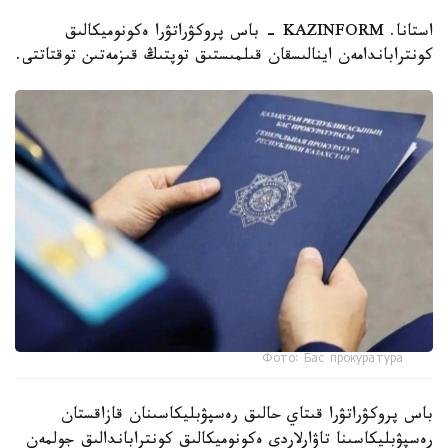
استانا. KAZINFORM - باس پروكۋراتۋرا ەكونوميكالىق
كونتراباندامەن اينالىسقان قىلمىستىق توپتىڭ قىزمەتىن توقتاتتى.
Фото: Бас прокуратура
باس پروكۋراتۋرا قىتاي حالىق رەسپۋبليكاسىنان قازاقستان
رەسپۋبليكاسىنا تاۋارلاردى ەكونوميكالىق كونتراباندالىق جولمەن