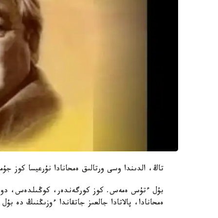
تاڭ، الدىندا وسى ورتالىق ەمحانادا نۇرعيسا كوز جۇم
بۇل ءتۇس ەمەس. كوز كورگەندەر، كوڭىلدەس، دوس پ
ەمحانادا، پالاتادا جالعىز جاتقاندا ءوزىڭنىڭ دە ب