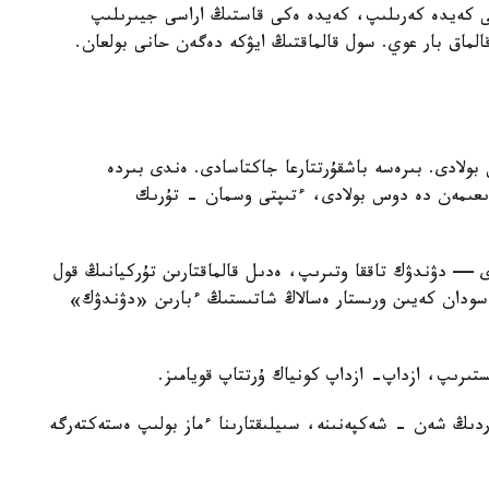
كەيدە كەرىلىپ، كەيدە ەكى قاستىڭ اراسى جيىرىلىپ
الماق بار عوي. سول قالماقتىڭ ايۋكە دەگەن حانى بولعان.
لادى. بىرەسە باشقۇرتتارعا جاكتاسادى. ەندى بىردە
ندىعىمەن دە دوس بولادى، ءتىپتى وسمان - تۇرىك
ى — دۋندۋك تاققا وتىرىپ، ەدىل قالماقتارىن تۇركيانىڭ قول
ا؟ سودان كەيىن ورىستار ەسالاڭ شاتىستىڭ ءبارىن «دۋندۋك»
ستىرىپ، ازداپ- ازداپ كونياك ۇرتتاپ قويامىز.
دىڭ شەن - شەكپەنىنە، سىيلىقتارىنا ءماز بولىپ ەستەكتەرگە