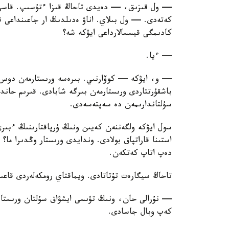
— ول قىزىق، — دەيدى تاحاڭ قىزا ءتۇسىپ. قاسى 
كەتەدى. — ول بىلاي. اناۋ ەدىلدىڭ ار جاعىنداعى ق
كادىمگى قيسسالارداعى ايۋكە شە؟
— ءيا.
— و، ايۋكە — كوۆارنىي. بىرەسە ورىستارمەن دوس بو
باشقۇرتتاردى ورىستارمەن بىرگە شابادى. قىرىم حا
سۇلتاندارىمەن دە سەپتەسەدى.
سول ايۋكە ولگەننەن كەيىن ونىڭ ۇرپاقتارىنىڭ ءبىر
استىنا قاراتپاق بولادى. وندايدى ورىستار وڭدىرا م
دەپ اتاپ كەتكەن.
تاحاڭ سيگارەت تۇتاتادى. ويماقتاي رومكەلەردى قاعى
— نۇرالى حان، ونىڭ تۋىسى ايشۋاق سۇلتان ورىستار
كەپ وبال جاسادى.