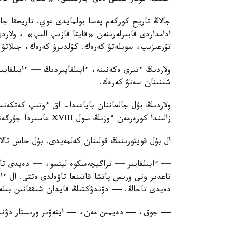
جالاڭ تاريح كوركەم پەسا بولمايدى عوي. تاريحقا ج
ادامداردى قابىرلەرىنەن «قايتا قازىپ الىپ» ، ولار
تۇرعىزىپ، سويلەتۋ كەرەك. كۇلدىرۋ كەرەك، جىلاتۋ 
ولاردىڭ ءتىرى ەكەنىنە، ءابىلقايىردىڭ — ءابىلقايى
شىنىنان سەنۋ كەرەك.
ولاردىڭ بۇل جالعاننان باياعىدا- اق ءوتىپ كەتكەنى
زالىندا كورەرمەن ءوزىڭ سول XVIII عاسىردا جۇرگەندەي سەزىنۋى كەرەك.
ال بۇل قويتورىنىڭ قولىنان كەلمەيدى. بۇل حاس تالان
— ءابىلقايىر — تراگيچەسكوە ليتسو، — دەيدى تاحا
تاعدىر ونى ورىس پاتشا قاتىنعا تاۋەلدى ەتتى. ال ء
دەيدى تاحاڭ. — دۋندۋكتىڭ قايدان شىققانىن بىلە
— جوق، — دەيمىن مەن، — ايتەۋىر ورىستار دۋند