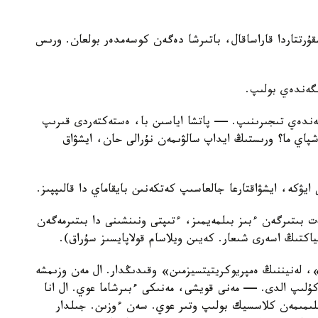
رتتاردا قاراساقال، باتىرشا دەگەن كوسەمدەر بولعان. ورىس
گەندەي بولىپ.
دەي تىجىرىنىپ. — پاتشا اياسىن با، ەستەكتەردى قىرىپ
شپاي ما؟ ورىستىڭ ايداپ سالۋىمەن نۇرالى حان، ايشۋاق
يۋكە، ايشۋاقتارعا جالعاسىپ كەتكەنىن بايقاماي دا قالىپپىز.
 بىتىرگەن ءبىز بىلمەيمىز، ءتىپتى ونىنشىنى دا بىتىرمەگەن
كتىڭ اسەرى شىعار. كەيىن ويلاسام قولاپايسىز سۇراق).
 لەنيننىڭ ەمپريوكريتيتسيزمىن» وقىدىڭدار. ال مەن وزىمشە
ۇلىپ الدى. — مەنى قويشى، مەنىكى ءبىرشاما عوي. ال انا
لىمىمەن كلاسسيك بولىپ وتىر عوي. سەن ءوزىن. جىلدار