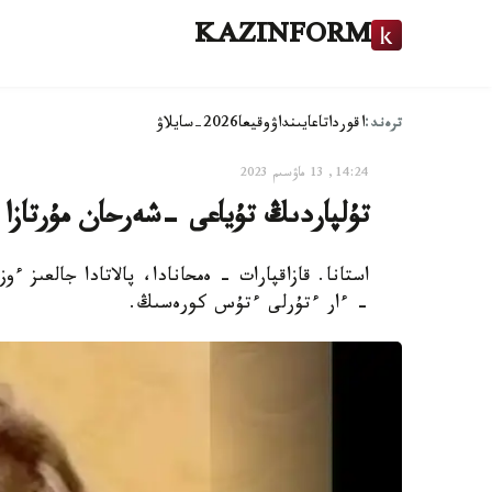
KAZINFORM
ترەند:
اقوردا
تاعايىنداۋ
وقيعا
2026-سايلاۋ
14:24, 13 ماۋسىم 2023
تۇلپاردىڭ تۇياعى -شەرحان مۇرتازا
استانا. قازاقپارات - ەمحانادا، پالاتادا جالعىز ء
- ءار ءتۇرلى ءتۇس كورەسىڭ.