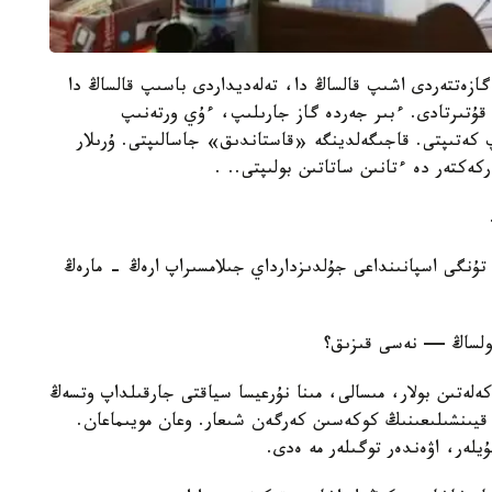
 گازەتتەردى اشىپ قالساڭ دا، تەلەديداردى باسىپ قالساڭ دا
ۇتىرتادى. ءبىر جەردە گاز جارىلىپ، ءۇي ورتەنىپ
كەتىپتى. قاجىگەلدينگە «قاستاندىق» جاسالىپتى. ۇرىلار
كەكتەر دە ءتانىن ساتاتىن بولىپتى.. .
تۇنگى اسپانىنداعى جۇلدىزدارداي جىلامسىراپ ارەڭ - مارەڭ
ولساڭ — نەسى قىزىق؟
ەلەتىن بولار، مىسالى، مىنا نۇرعيسا سياقتى جارقىلداپ وتسەڭ
 قيىنشىلىعىنىڭ كوكەسىن كەرگەن شىعار. وعان مويىماعان.
يلەر، اۋەندەر توگىلەر مە ەدى.