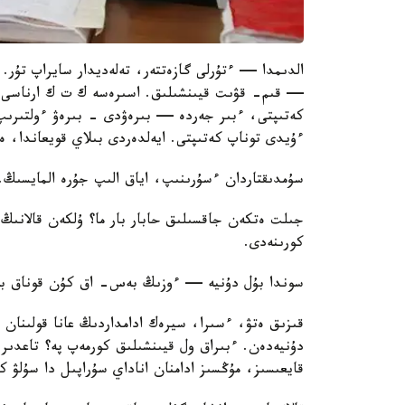
الدىمدا — ءتۇرلى گازەتتەر، تەلەديدار سايراپ تۇر.
— قىم- قۋىت قيىنشىلىق. اسىرەسە ك ت ك ارناسى ق
كەتىپتى، ءبىر جەردە — بىرەۋدى - بىرەۋ ءولتىرىپ 
ءۇيدى توناپ كەتىپتى. ايەلدەردى بىلاي قويعاندا، ەر
سۇمدىقتاردان ءسۇرىنىپ، اياق الىپ جۇرە المايسىڭ.
جىلت ەتكەن جاقسىلىق حابار بار ما؟ ۇلكەن قالانىڭ 
كورىنەدى.
سوندا بۇل دۇنيە — ءوزىڭ بەس- اق كۇن قوناق ب
قىزىق ەتۋ، ءسىرا، سيرەك ادامداردىڭ عانا قولىنان ك
دۇنيەدەن. ءبىراق ول قيىنشىلىق كورمەپ پە؟ تاعدىر
قايعىسىز، مۇڭسىز ادامنان اناداي سۇراپىل دا سۇلۋ كۇ