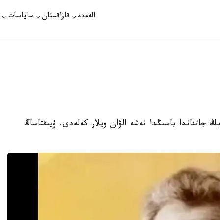
الەمدە
قازاقستان
ساياسات
ت
وزىڭ جاتقاندا باسىڭدا نەشە الۋان ويلار كەلەدى. ۇيىقتاساڭ