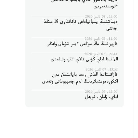
داريعا بادىقوۆا قالاي بايىپ كەتكەنىن
ءتۇسىندىردى
12:06, 08 تامىز 2026
ديماشتىڭ يسپانياداعى فاناتتارى 18 مىڭعا
جەتتى
11:06, 08 تامىز 2026
فاريزانىڭ ەڭ سوڭعى ءبىر شۋماق ولەڭى
15:44, 07 تامىز 2026
الماتىدا اباي كۇنى قالاي اتاپ وتىلەدى
13:52, 07 تامىز 2026
قازاقستاندا العاش رەت بايانشىلار مەن
اككوردەونشىلاردىڭ الەم چەمپيوناتى وتەدى
12:06, 07 تامىز 2026
اباي. زامان. نوبەل