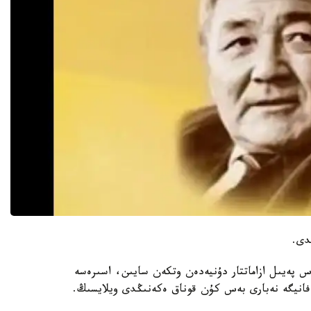
دى.
ەيىل ازاماتتار دۇنيەدەن وتكەن سايىن، اسىرەسە
ۇل فانيگە نەبارى بەس كۇن قوناق ەكەنىڭدى ويلايسىڭ.