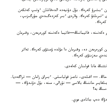
ان ءبىتىرۋ كەرەك. بۇل دۇنيەدە الدەقاشان ءوتىپ كەتكەن
دى ءتىرىلتۋ كەرەك. ولاردى ءبىر كەزدەگىدەي جۇرگىزىپ،
كەرەك.
ر ەكەنىنە، فاتيمانىڭ—فاتيما ەكەنىنە كورەرمەن، وقىرمان
ن كورەرمەن دە، وقىرمان دا مۇلدە ۇمىتۋى كەرەك. تەاتر
تتىڭ عانا قولىنان كەلەدى.
ڭ. — اقىلدى، ناعىز قولباسشى. ءبىراق زامان — تراگەديا.
ابىلقايىر حاننىڭ بالاسى — نۇرالى، مىنە، بۇل دۋندۋك، —
سىڭ بە؟
ۋك دەپ جاتادى عوي.