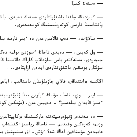
— ەستەك كىم؟
— ءبىزدىڭ جاقتا باشقۇرتتاردى ەستەك دەيدى. باشقۇ
پاتشاسىنا قارسى كوتەرىلىستىڭ كوسەمدەرى.
— سالاۋات، — دەپ قالامىن مەن دە ءبىر نارسە بىل
— ول كەيىن، — دەيدى تاحاڭ ءسوزدى بولمە دەگەن
جىبەردى. ەستەكتەر باس ساۋعالاپ كازاك دالاسىنا قا
سۇلتان بوسقىن باشقۇرتتاردى ابدەن ازاپتادى.. .
اڭگىمە «انتتىڭ» قالاي جازىلۋىنان باستالىپ، اياعى ا
— اپىر - وي، تاحا، مۇنىڭ ءبارىن مىنا ۋنيۆەرسيتەت
ءسىز قايدان بىلەسىز؟ - دەيمىن مەن. (مۇمكىن كونيا
— ە، سەندەر ۋنيۆەرسيتەتتە ماركستىڭ «كاپيتالىن»،
وزىمە كەرەگىن وقىدىم. — تاحاڭ رياسىز اڭقىلداپ ك
عابيدەن مۇستافين اعاڭ شە؟ ءۇش- اق سىنىپتىق بى