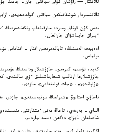
تالانتتار — راۋشان گۇلى سياقتى: جان- جاعىنا جۇ
تالانتسىزدار شوشقاتىكەن سياقتى. گۇلدەمەيدى. ازا
بەس كۇن قوناق ومىردە جارقىلداپ وتكەندەردىڭ ءبىر
ءبىراق جايماشۋاق جارالعان.
ادەبيەت الەمىنىڭ؛ تابالدىرىعىن اتتار - اتتاماس مۇ
بولماس.
كەيدە تۇسىمە كىرەدى. جازۋشىلار وداعىنىڭ عۇمىرىن
جازۋشىلارعا ارنالىپ شىعارماشىلىق ءۇي سالىندى. ك
«ۇلپاندى»، «جات قولىنداعى» جازدى.
تاحاۋي احتانوۆ «شىراعىڭ سونبەسىندى» جازدى. م
شاعىلعان نايزا» دەگەن ەسسە جازدىم.
اڭگىمە قۇمار كىسى ەدى جارىقتىق. «انت» اتتى اتاقت