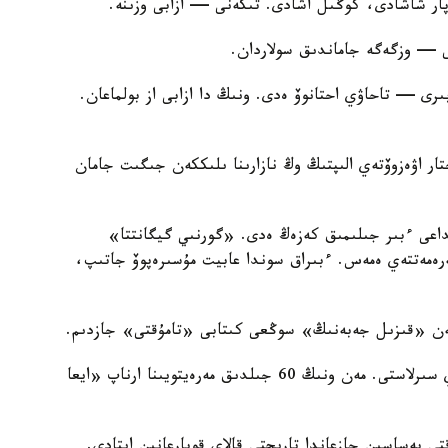
پار شاشادى، كوڭىل اشادى. تىكەنى — ازابى وزىنە.
بى — وزگەگە جاماندىق سولاردان.
ى — تاحاۋي احتانوۆ ەدى. ونىڭ دا ازابى از بولماعان.
حتار اۋەزوۆتەي الىپتىڭ وڭ نازارىنا ىلىككەن جىگىت جامان
داعى ءبىر جىلىمىق كەزەڭ ەدى. «گورنىي گيگانتتا»
ەرەمەتتەي ەمەس. ءبىراق سوندا عابيت مۇسىرەپوۆ جاتىپ،
ەن «قىزىل جەبەنىڭ» سوڭعى كىتابى «تامۇقتى» جازدىم.
الماي - بەرمەي، تاحاڭ مەنى ءىشتارتتى. ىنىسىندەي سىرلاستى. مەن ونىڭ 60 جىلدىق مەرەيتويىنا ارناپ «ايعا
ى پەساسىن جازعاندا تاريحتى قالاي قوپارعانىن ايتادى.