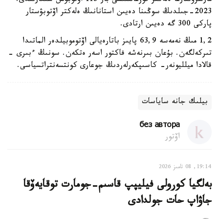
مارشرۋتتارعا ەلەكتر قوزعالتقىشى بار 115 اۆتوبۋس شىعارىلدى.
2023-جىلدىڭ سوڭىنا دەيىن استانانىڭ ەلەكتر اۆتوبۋستار
پاركى 300 گە دەيىن ارتادى.
1,2 مىڭ نەمەسە 63,9 پايىز باتارەيالى اۆتوموبيلدەر الماتىدا
تىركەلگەن. بۇعان بىرنەشە فاكتور اسەر ەتكەن. سونىڭ ءبىرى -
قالادا ميلليونەر- كاسىپكەرلەردىڭ جوعارى كونتسەنتراتسياسى.
بيلىك جانە ساياسات
без автора
اۆتور
19:14, 08 تامىز 2026
بەلگيا كورولى فيليپپ قاسىم-جومارت توقايەۆقا
جاۋاپ حات جولدادى