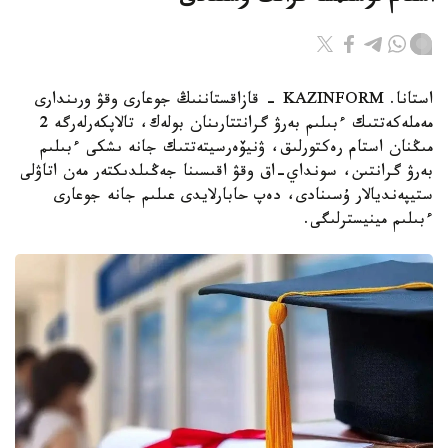
استانا. KAZINFORM - قازاقستاننىڭ جوعارى وقۋ ورىندارى
مەملەكەتتىك ءبىلىم بەرۋ گرانتتارىنان بولەك، تالاپكەرلەرگە 2
مىڭنان استام رەكتورلىق، ۋنيۆەرسيتەتتىك جانە ىشكى ءبىلىم
بەرۋ گرانتىن، سونداي-اق وقۋ اقىسىنا جەڭىلدىكتەر مەن اتاۋلى
ستيپەنديالار ۇسىنادى، دەپ حابارلايدى عىلىم جانە جوعارى
ءبىلىم مينيسترلىگى.