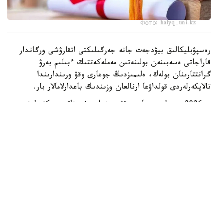
Фото: halyq-uni.kz
رەسپۋبليكالىق بيۋدجەت جانە جەرگىلىكتى اتقارۋشى ورگاندار
قاراجاتى ەسەبىنەن بولىنەتىن مەملەكەتتىك ءبىلىم بەرۋ
گرانتتارىنان بولەك، ەلىمىزدىڭ جوعارى وقۋ ورىندارىندا
تالاپكەرلەردى قولداۋعا ارنالعان وزىندىك باعدارلامالار بار.
- 2026 -جىلى جوعارى وقۋ ورىندارى ۇسىناتىن رەكتورلىق،
ۋنيۆەرسيتەتتىك جانە ىشكى ءبىلىم بەرۋ گرانتتارىنىڭ جالپى
سانى ەكى مىڭنان اسادى. گرانتتاردى بەرۋ تالاپتارىن ءار
ۋنيۆەرسيتەت دەربەس بەلگىلەيدى. ىرىكتەۋ كەزىندە ۇلتتىق
ءبىرىڭعاي تەستىلەۋ ناتيجەلەرى، اكادەميالىق جەتىستىكتەر،
«التىن بەلگى» يەگەرى بولۋى، وليمپيادالار مەن عىلىمي،
شىعارماشىلىق جانە سپورتتىق جارىستارداعى ناتيجەلەر،
سونداي-اق تالاپكەردىڭ الەۋمەتتىك جاعدايى ەسكەرىلەدى، -
دەلىنگەن مينيسترلىك مالىمەتىندە.