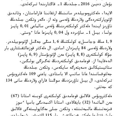
بۇعان دەيىن 2016-جىلدىڭ 1- قاڭتارىندا تىركەلدى.
الايدا، ەلەكتروموبيلدەر سانىنىڭ ارتقانىنا قاراماستان، وتاندىق
اۆتوپاركتەردەگى ولاردىڭ ۇلەسى وتە از. ەگەر وتكەن جىلدىڭ
ناۋرىز ايىندا ەلەكتر كولىكتەرىنىڭ ۇلەس سالماعى 0,01 پايىز
بولسا، بيىل 1- ساۋىردە ول 0,04 پايىزعا عانا ءوستى.
1,9 مىڭ «جاسىل» كولىكتىڭ 1,6 مىڭى جەڭىل اۆتوموبيلدەر.
ولاردىڭ ۇلەسى 84 پايىزدان اسادى. ال ەلەكتر قوزعالتقىشتارى بار
جۇك كولىكتەرى (8,8 پايىز) مەن اۆتوبۋستار (6,9 پايىز)
الدەقايدا از. قوعامدىق كولىكتەردىڭ نەگىزگى بولىگىن،
ستاتيستيكالىق ەسەپتەرگە سايكەس، وتكەن جىلدىڭ
جەلتوقسانىندا عانا ساتىپ الا باستادى. ياعني 109 ەلەكتروبۋس
تىركەلدى، ال بيىل ناۋرىزدىڭ سوڭىنا قاراي ولاردىڭ سانى 134
كە جەتتى.
ەلەكتروبۋس قالالىق قوعامدىق كولىكتەرى كوبىنە استانا (67)
مەن الماتىدا (32) بايقالادى. استانا اكىمدىگى باسپا ءسوز
قىزمەتىنىڭ مالىمەتىنشە، وتكەن جىلى مەگاپوليستەگى قالالىق