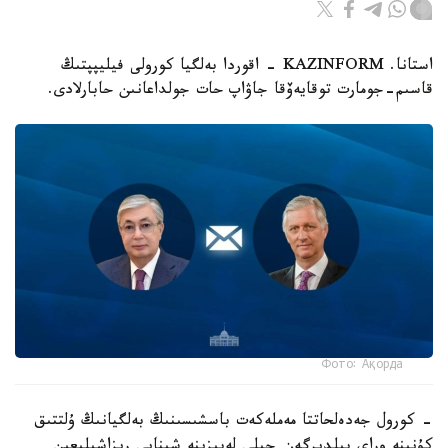
استانا. KAZINFORM - اقوردا بەلگيا كورولى فيليپپتىڭ
قاسىم-جومارت توقايەۆقا جاۋاپ حات جولداعانىن حابارلادى.
Фото: Ақорда
- كورول جەدەلحاتتا مەملەكەت باسشىسىنىڭ بەلگيانىڭ ۇلتتىق
كۇنىنە وراي بىلدىرگەن جىلى لەبىزىنە شىنايى ريزاشىلىعىن