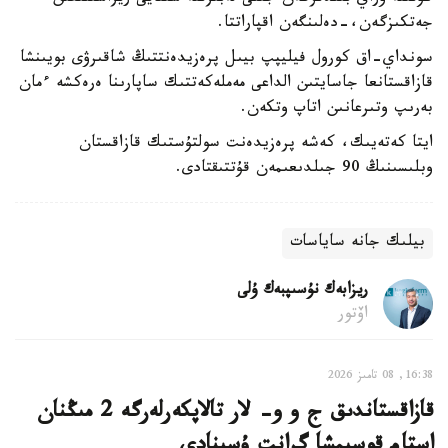
جەتكىزگەن،-دەلىنگەن اقپاراتتا.
سونداي-اق كورول فيليپپ بيىل پرەزيدەنتتىڭ شاقىرۋى بويىنشا
قازاقستانعا جاسايتىن الداعى مەملەكەتتىك ساپارىنا ەرەكشە ءمان
بەرىپ وتىرعانىن اتاپ وتكەن.
ايتا كەتەيىك، كەشە پرەزيدەنت سولتۇستىك قازاقستان
وبلىسىنىڭ 90 جىلدىعىمەن قۇتتىقتادى.
بيلىك جانە ساياسات
ريزابەك نۇسىپبەك ۇلى
اۆتور
16:38, 08 تامىز 2026
قازاقستاندىق ج و و- لار تالاپكەرلەرگە 2 مىڭنان
استام قوسىمشا گرانت ۇسىنادى