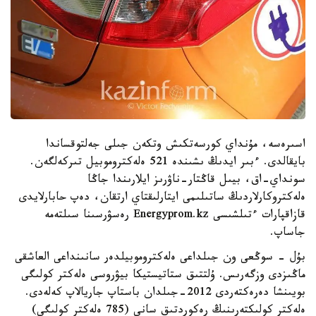
اسىرەسە، مۇنداي كورسەتكىش وتكەن جىلى جەلتوقساندا
بايقالدى. ءبىر ايدىڭ ىشىندە 521 ەلەكتروموبيل تىركەلگەن.
سونداي-اق، بيىل قاڭتار-ناۋرىز ايلارىندا جاڭا
ەلەكتروكارلاردىڭ ساتىلىمى ايتارلىقتاي ارتقان، دەپ حابارلايدى
قازاقپارات ءتىلشىسى Energyprom.kz رەسۋرسىنا سىلتەمە
جاساپ.
بۇل - سوڭعى ون جىلداعى ەلەكتروموبيلدەر سانىنداعى العاشقى
ماڭىزدى وزگەرىس. ۇلتتىق ستاتيستيكا بيۋروسى ەلەكتر كولىگى
بويىنشا دەرەكتەردى 2012-جىلدان باستاپ جاريالاپ كەلەدى.
ەلەكتر كولىكتەرىنىڭ رەكوردتىق سانى (785 ەلەكتر كولىگى)