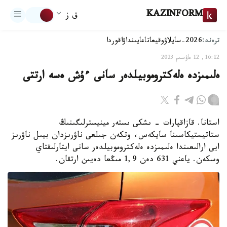
KAZINFORM
ق ز
ترەند:
2026-سايلاۋ
وقيعا
تاعايىنداۋ
اقوردا
16:12, 12 ماۋسىم 2023
ەلىمىزدە ەلەكتروموبيلدەر سانى ءۇش ەسە ارتتى
استانا. قازاقپارات - ىشكى ىستەر مينيسترلىگىنىڭ
ستاتيستيكاسىنا سايكەس، وتكەن جىلعى ناۋرىزدان بيىل ناۋرىز
ايى ارالىعىندا ەلىمىزدە ەلەكتروموبيلدەر سانى ايتارلىقتاي
وسكەن. ياعني 631 دەن 1,9 مىڭعا دەيىن ارتقان.