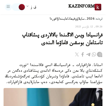
KAZINFORM
ق ز
ترەند:
2026-سايلاۋ
وقيعا
تاعايىنداۋ
اقوردا
09:26, 12 ماۋسىم 2023
فرانسيادا ويىن الاڭىندا بالالاردى پىشاقتاپ
تاستاعان بوسقىن قاماۋعا الىندى
استانا. قازاقپارات - فرانسيانىڭ انسي قالاسىندا ءتورت
كىشكەنتاي بالا مەن ەكى ەرەسەك ادامدى پىشاقتادى دەگەن ەر
ادامعا ايىپ تاعىلدى. قاماۋدا وتىرعان كۇدىكتى تەرگەۋشىلەردىڭ
سۇراعىنا جاۋاپ بەرگىسى كەلمەدى، دەپ حابارلايدى قازاقپارات.