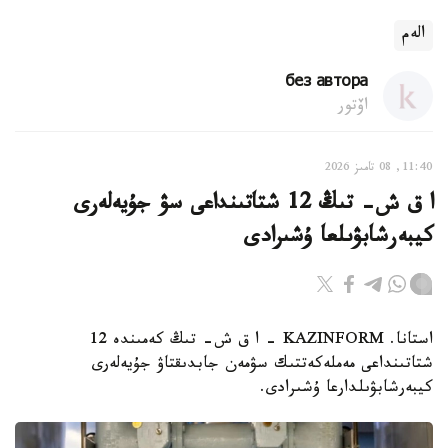
الەم
без автора
اۆتور
11:40, 08 تامىز 2026
ا ق ش- تىڭ 12 شتاتىنداعى سۋ جۇيەلەرى
كيبەرشابۋىلعا ۇشىرادى
استانا. KAZINFORM – ا ق ش- تىڭ كەمىندە 12
شتاتىنداعى مەملەكەتتىك سۋمەن جابدىقتاۋ جۇيەلەرى
كيبەرشابۋىلدارعا ۇشىرادى.