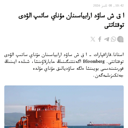
10:42, 08 تامىز 2026
ا ق ش ساۋد ارابياسىنان مۇناي ساتىپ الۋدى
توقتاتتى
استانا.قازاقپارات - ا ق ش ساۋد ارابياسىنان مۇناي ساتىپ الۋدى
توقتاتتى. Bloomberg اگەنتتىگىنىڭ حابارلاۋىنشا، شىلدە ايىنىڭ
قورىتىندىسى بويىنشا ەلگە ساۋديالىق مۇناي مۇلدە
جەتكىزىلمەگەن.