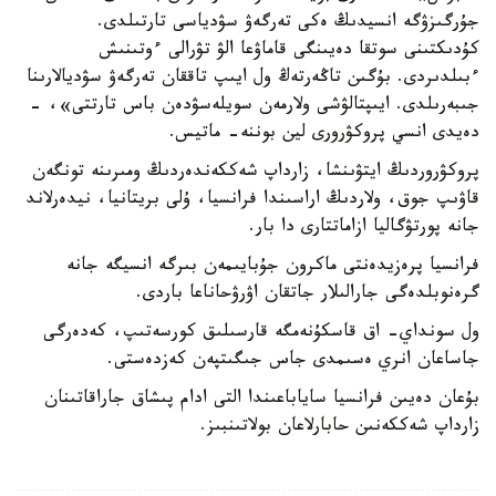
جۇرگىزۋگە انسيدىڭ ەكى تەرگەۋ سۋدياسى تارتىلدى.
كۇدىكتىنى سوتقا دەيىنگى قاماۋعا الۋ تۋرالى ءوتىنىش
ءبىلدىردى. بۇگىن تاڭەرتەڭ ول ايىپ تاققان تەرگەۋ سۋديالارىنا
جىبەرىلدى. ايىپتالۋشى ولارمەن سويلەسۋدەن باس تارتتى»، -
دەيدى انسي پروكۋرورى لين بوننە- ماتيس.
پروكۋروردىڭ ايتۋىنشا، زارداپ شەككەندەردىڭ ومىرىنە تونگەن
قاۋىپ جوق، ولاردىڭ اراسىندا فرانسيا، ۇلى بريتانيا، نيدەرلاند
جانە پورتۋگاليا ازاماتتارى دا بار.
فرانسيا پرەزيدەنتى ماكرون جۇبايىمەن بىرگە انسيگە جانە
گرەنوبلدەگى جارالىلار جاتقان اۋرۋحاناعا باردى.
ول سونداي- اق قاسكۇنەمگە قارسىلىق كورسەتىپ، كەدەرگى
جاساعان انري ەسىمدى جاس جىگىتپەن كەزدەستى.
بۇعان دەيىن فرانسيا ساياباعىندا التى ادام پىشاق جاراقاتىنان
زارداپ شەككەنىن حابارلاعان بولاتىنبىز.