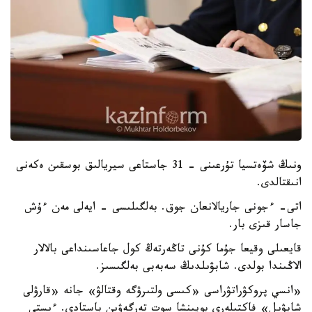
ونىڭ شۆەتسيا تۇرعىنى - 31 جاستاعى سيريالىق بوسقىن ەكەنى
انىقتالدى.
اتى- ءجونى جاريالانعان جوق. بەلگىلىسى - ايەلى مەن ءۇش
جاسار قىزى بار.
قايعىلى وقيعا جۇما كۇنى تاڭەرتەڭ كول جاعاسىنداعى بالالار
الاڭىندا بولدى. شابۋىلدىڭ سەبەبى بەلگىسىز.
«انسي پروكۋراتۋراسى «كىسى ولتىرۋگە وقتالۋ» جانە «قارۋلى
شابۋىل» فاكتىلەرى بويىنشا سوت تەرگەۋىن باستادى. ءىستى