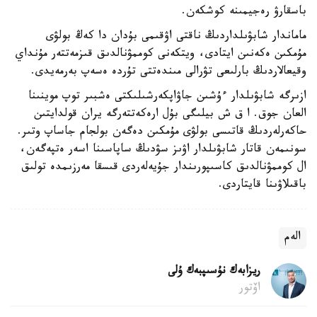
باسقارۋ رەجيمىنە كوشكەن.
ماماندار شابۋىلداردىڭ ناقتى اۋقىمى بۇدان دا كەڭ بولۋى
مۇمكىن ەكەنىن ايتادى، ويتكەنى كوممۋنالدىق قىزمەتتەر مۇنداي
وقيعالاردىڭ بارلىعى تۋرالى مىندەتتى تۇردە ەسەپ بەرمەيدى.
ازىرگە شابۋىلدار ءۇشىن جاۋاپكەرشىلىكتى ەشبىر توپ موينىنا
العان جوق. ا ق ش بيلىگى بۇل ارەكەتتەرگە يران قولدايتىن
حاكەرلەردىڭ قاتىسى بولۋى مۇمكىن دەگەن بولجام جاساپ وتىر.
سونىمەن قاتار شابۋىلدار اۋىز سۋدىڭ ساپاسىنا اسەر ەتپەگەن،
ال كوممۋنالدىق كاسىپورىندار جۇيەلەردى قىسقا مەرزىمدە تولىق
باقىلاۋىنا قايتاردى.
الەم
ريزابەك نۇسىپبەك ۇلى
اۆتور