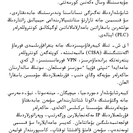
جۇيەسىنىڭ وسال ەكەنىن كورسەتتى.
شابۋىلداردىڭ نەگىزگى نىساناسىنا وندىرىستىك جابدىقتاردى،
سۋ قىسىمىن جانە تازارتۋ ستانتسيالارىنداعى حيميالىق زاتتاردىڭ
مولشەرىن باسقاراتىن باعدارلامالاناتىن لوگيكالىق كونتروللەرلەر
(PLC) اينالدى.
ا ق ش- تىڭ كيبەرقاۋىپسىزدىك جانە ينفراقۇرىلىمدى قورعاۋ
اگەنتتىگىنىڭ (CISA) مالىمەتىنشە، كوپتەگەن كونتروللەر
ينتەرنەتكە براندماۋەرسىز، VPN قورعانىسىنسىز، ال كەي
جاعدايدا ءتىپتى قۇپيا ءسوزسىز قوسىلعان. سونىڭ سالدارىنان
حاكەرلەر جۇيەگە وڭاي ەنىپ، قۇرىلعىلاردىڭ جۇمىسىن باسقارا
العان.
كيبەرشابۋىلدار دجوردجيا، ميچيگان، ميننەسوتا، نيۋ-دجەرسي
جانە وڭتۇستىك داكوتا شتاتتارىنداعى سۋمەن جابدىقتاۋ
جۇيەلەرىنىڭ جۇمىسىنا ىركىلىس اكەلدى. حاكەرلەر
قۇرىلعىلاردىڭ IP مەكەنجايلارىن وزگەرتىپ، وپەراتورلاردىڭ
قولجەتىمدىلىگىن بۇعاتتاعان. كەيبىر جاعدايلاردا سۋ قىسىمى
تومەندەپ، سۋمەن قامتۋ ۋاقىتشا توقتاپ، كاسىپورىندار قولمەن