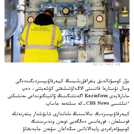
Фото: whyy.org
بۇل كوممۋنالدىق ينفراقۇرىلىمنىڭ كيبەرقاۋىپسىزدىگىندەگى
وسال تۇستارعا قاتىستى الاڭداۋشىلىقتى كۇشەيتتى، دەپ
حابارلايدى Kazinform اگەنتتىگىنىڭ ۆاشينگتونداعى مەنشىكتى
ءتىلشىسى CBS News-كە سىلتەمە جاساپ.
كيبەرقاۋىپسىزدىك سالاسىنىڭ ماماندارى شابۋىلدار ينتەرنەتكە
قوسىلعان، قورعانىس دەڭگەيى تومەن وندىرىستىك
كومپيۋتەرلەردى پايدالاناتىن مىڭداعان سۋمەن جابدىقتاۋ