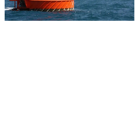
Фото: Kazinform
بۇعان ۆاشينگتون مەن تەگەران اراسىنداعى شيەلەنىس، ورمۋز
بۇعازىنىڭ جابىلۋى جانە مۇناي نىساندارىنىڭ ءبۇلىنۋى سەبەپ
بولعان. سونىمەن قاتار ا ق ش ءوز مۇنايىن كوبىرەك وڭدەي
باستاپ، ۆەنەسۋەلادان مۇناي يمپورتىن ارتتىردى. ساراپشىلاردىڭ
بولجامىنا قاراعاندا، تامىز ايىندا ساۋد ارابياسىنان جەتكىزىلەتىن
مۇناي كولەمى قايتا قالپىنا كەلىپ، تاۋلىگىنە 300 مىڭ باررەلگە
دەيىن جەتۋى مۇمكىن.
https://24.kz
الەم