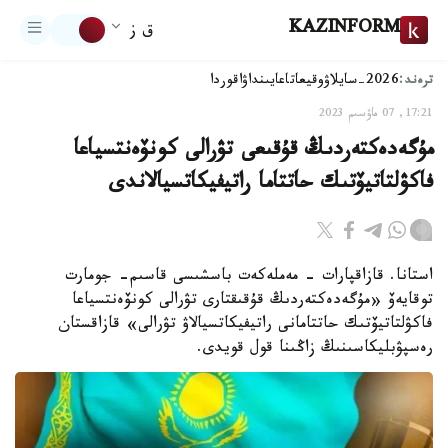
KAZINFORM
ق ز
ترەند:
2026-سايلاۋ
وقيعا
تاعايىنداۋ
اقوردا
17:21, 07 ماۋسىم 2023
مۇگەدەكتەردىڭ قۇقىعى تۋرالى كونۆەنتسياعا
فاكۋلتاتيۆتىك حاتتاما راتيفيكاتسيالاندى
استانا. قازاقپارات - مەملەكەت باسشىسى قاسىم- جومارت
توقايەۆ «مۇگەدەكتەردىڭ قۇقىقتارى تۋرالى كونۆەنتسياعا
فاكۋلتاتيۆتىك حاتتامانى راتيفيكاتسيالاۋ تۋرالى» قازاقستان
رەسپۋبليكاسىنىڭ زاڭىنا قول قويدى.