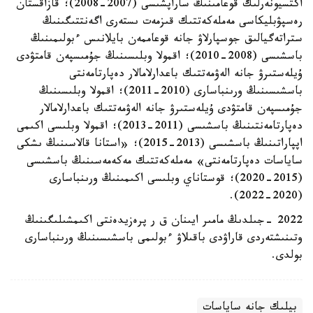
اكتسيونەرلىك قوعامىنىڭ ساراپشىسى (2007-2008)؛ قازاقستان
رەسپۋبليكاسى مەملەكەتتىك قىزمەت ىستەرى اگەنتتىگىنىڭ
ستراتەگيالىق جوسپارلاۋ جانە قوعاممەن بايلانىس ءبولىمىنىڭ
باسشىسى (2008-2010)؛ اقمولا وبلىسىنىڭ جۇمىسپەن قامتۋدى
ۇيلەستىرۋ جانە الەۋمەتتىك باعدارلامالار دەپارتامەنتى
باسشىسىنىڭ ورىنباسارى (2010-2011)؛ اقمولا وبلىسىنىڭ
جۇمىسپەن قامتۋدى ۇيلەستىرۋ جانە الەۋمەتتىك باعدارلامالار
دەپارتامەنتىنىڭ باسشىسى (2011-2013)؛ اقمولا وبلىسى اكىمى
اپپاراتىنىڭ باسشىسى (2013-2015)؛ «استانا قالاسىنىڭ ىشكى
ساياسات دەپارتامەنتى» مەملەكەتتىك مەكەمەسىنىڭ باسشىسى
(2015-2020)؛ قوستاناي وبلىسى اكىمىنىڭ ورىنباسارى
(2020-2022).
2022 -جىلدىڭ مامىر ايىنان ق ر پرەزيدەنتى اكىمشىلىگىنىڭ
وتىنىشتەردى قاراۋدى باقىلاۋ ءبولىمى باسشىسىنىڭ ورىنباسارى
بولدى.
بيلىك جانە ساياسات