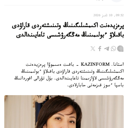
09:52, 10 تامىز 2026
پرەزيدەنت اكىمشىلىگىنىڭ وتىنىشتەردى قاراۋدى
باقىلاۋ ءبولىمىنىڭ مەڭگەرۋشىسى تاعايىندالدى
استانا. KAZINFORM - باقىت ەسىموۆا پرەزيدەنت
اكىمشىلىگىنىڭ وتىنىشتەردى قاراۋدى باقىلاۋ ءبولىمىنىڭ
مەڭگەرۋشىسى لاۋازىمىنا تاعايىندالدى. بۇل تۋرالى اقوردانىڭ
باسپا ءسوز قىزمەتى حابارلادى.