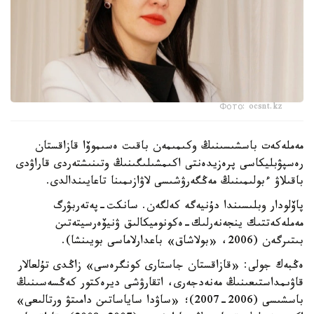
Фото: ocsnt.kz
مەملەكەت باسشىسىنىڭ وكىمىمەن باقىت ەسىموۆا قازاقستان
رەسپۋبليكاسى پرەزيدەنتى اكىمشىلىگىنىڭ وتىنىشتەردى قاراۋدى
باقىلاۋ ءبولىمىنىڭ مەڭگەرۋشىسى لاۋازىمىنا تاعايىندالدى.
پاۆلودار وبلىسىندا دۇنيەگە كەلگەن. سانكت-پەتەربۋرگ
مەملەكەتتىك ينجەنەرلىك-ەكونوميكالىق ۋنيۆەرسيتەتىن
بىتىرگەن (2006، «بولاشاق» باعدارلاماسى بويىنشا).
ەڭبەك جولى: «قازاقستان جاستارى كونگرەسى» زاڭدى تۇلعالار
قاۋىمداستىعىنىڭ مەنەدجەرى، اتقارۋشى ديرەكتور كەڭسەسىنىڭ
باسشىسى (2006-2007)؛ «ساۋدا ساياساتىن دامىتۋ ورتالىعى»