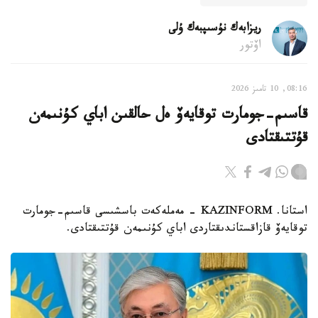
ريزابەك نۇسىپبەك ۇلى
اۆتور
08:16, 10 تامىز 2026
قاسىم-جومارت توقايەۆ ەل حالقىن اباي كۇنىمەن
قۇتتىقتادى
استانا. KAZINFORM - مەملەكەت باسشىسى قاسىم-جومارت
توقايەۆ قازاقستاندىقتاردى اباي كۇنىمەن قۇتتىقتادى.