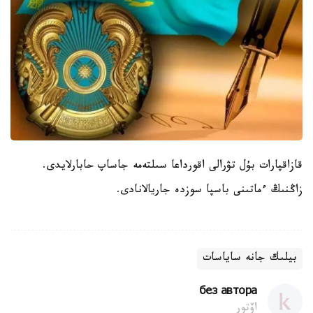
قازاقپارات بۇل تۋرالى اقورداعا سىلتەمە جاساپ حابارلايدى.
زاڭنىڭ ءماتىنى باسپا سوزدە جاريالانادى.
بيلىك جانە ساياسات
без автора
اۆتور