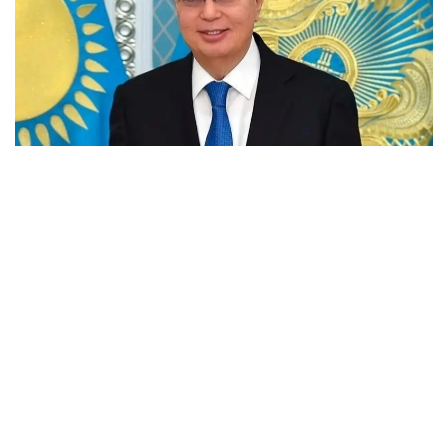
فوتو: اقوردا
پرەزيدەنت قۇتتىقتاۋىندا ۇلى ويشىلدىڭ شىعارماشىلىق جانە
زياتكەرلىك مۇراسى الەمدىك ءارى ۇلتتىق مادەنيەتتىڭ اسىل
قازىناسىندا ايرىقشا ورىن الاتىنىن اتاپ ءوتتى.
- اباي ءىلىمى - رۋحاني شامشىراعىمىز، اينىماس
تەمىرقازىعىمىز. اقىن جۇرتشىلىقتى تولعاندىراتىن كوكەيكەستى
ماسەلەلەردى بۇكپەسىز ايتىپ، حالقىمىزدى بەيقامدىق پەن
جالقاۋلىقتان اۋلاق بولۋعا شاقىردى. حاكىمنىڭ «تولىق ادام»
يدەياسى - ءاربىر ازاماتتى رۋحاني كەمەلدەنۋگە ۇندەيتىن جانە
ەشقاشان وزەكتىلىگىن جوعالتپايتىن مازمۇنى تەرەڭ تۇجىرىم، -