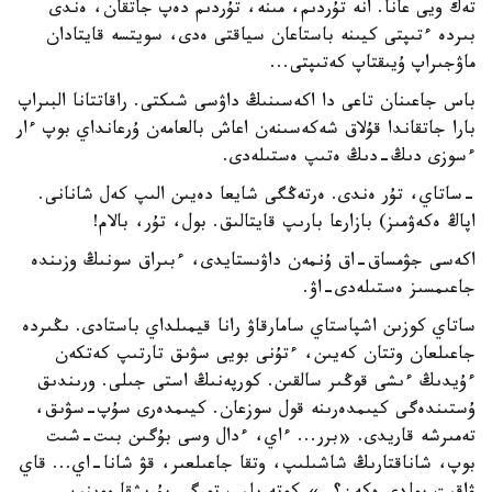
تەك ويى عانا. انە تۇردىم، مىنە، تۇردىم دەپ جاتقان، ەندى
بىردە ءتىپتى كيىنە باستاعان سياقتى ەدى، سويتسە قايتادان
ماۋجىراپ ۇيىقتاپ كەتىپتى...
باس جاعىنان تاعى دا اكەسىنىڭ داۋسى شىكتى. راقاتتانا البىراپ
بارا جاتقاندا قۇلاق شەكەسىنەن اعاش بالعامەن ۇرعانداي بوپ ءار
ءسوزى دىڭ-دىڭ ەتىپ ەستىلەدى.
-ساتاي، تۇر ەندى. ەرتەڭگى شايعا دەيىن الىپ كەل شانانى.
اپاڭ ەكەۋمىز) بازارعا بارىپ قايتالىق. بول، تۇر، بالام!
اكەسى جۋمساق-اق ۇنمەن داۋىستايدى، ءبىراق سونىڭ وزىندە
جاعىمسىز ەستىلەدى-اۋ.
ساتاي كوزىن اشپاستاي سامارقاۋ رانا قيمىلداي باستادى. ىڭىردە
جاعىلعان وتتان كەيىن، ءتۇنى بويى سۋىق تارتىپ كەتكەن
ءۇيدىڭ ءىشى قوڭىر سالقىن. كورپەنىڭ استى جىلى. ورىندىق
ۇستىندەگى كيىمدەرىنە قول سوزعان. كيىمدەرى سۇپ-سۋىق،
تەمىرشە قاريدى. «برر... ءاي، ءدال وسى بۇگىن بىت-شىت
بوپ، شاناقتارىڭ شاشىلىپ، وتقا جاعىلعىر، قۋ شانا-اي... قاي