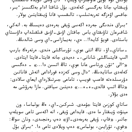
بۇكىل تۇلا بويى ماۋجىراپ ۇيىپ، ءدال وسى كۇيدە تالىقسىپ
ۇيىقتاپ جاتا بەرگىسى كەلەدى. بۇل شاقتا ادام بەلگىسىز ءبىر،
جاقسى اۋەزگە تەربەتىلىپ، تالىقسىپ قانا ۇيىقتايتىن بولار.
ءبىراق ەندىگى جەردە اكەسى ۇيقى بەرەدى دەيسىڭ بە. انەكي،
شاقىرعان تاۋىقتاي باس جاقتان اۋىق-اۋىق قىلقىلداپ داۋىستاي
باستادى. قويۋ كايدا!.. ەي، بەيمازاسى-اي وسى شالدىڭ.
-ساتاي-اۋ، تاڭ اتتى عوي، تۇرساڭشى ەندى. ەرتەرەك بارىپ
الىپ قايتساڭشى شانانى،- دەيدى جانە قايتا-قايتا ايتادى.
«ءالى ءتۇن ورتاسى عانا عوي، تاڭ اتسىن دا...» - دەگىسى
كەلەدى ساتايدىڭ. ءدال وسى كەزدە قوراداعى اتەش قاناتىن
دۇرسىلدەتە قاعىپ قويىپ، تاماعى جىرتىلارداي ايعاي سالادى:
«تاڭ اتىپ قالدى-ە-ە...» دەيتىن سياقتى. مازا بەرۋشى مە
ەدى بۇلار.
ساتاي كوزىن قايتا جۇمدى. شىركىن-اي، ەڭ بولماسا، ون
مينۋت ۇيىقتار ما ەدى. قايداعى ۇيقى، انە اكەسى تاعى سويلەپ
جاتىر. «قاپ، ۇيقى بەرمەدى-اۋ» دەپ رەنجىدى، ونان سوڭ:
«قوي، تۇرايىن، بولماس» دەپ ويلادى تاعى دا. ءبىراق بۇل