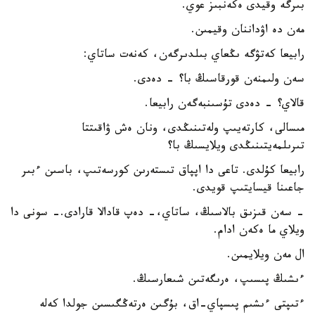
بىرگە وقيدى ەكەنبىز عوي.
مەن دە اۋداننان وقيمىن.
رابيعا كەتۋگە ىڭعاي بىلدىرگەن، كەنەت ساتاي:
سەن ولىمنەن قورقاسىڭ با؟ - دەدى.
قالاي؟ - دەدى تۇسىنبەگەن رابيعا.
مىسالى، كارتەيىپ ولەتىنىڭدى، ونان ەش ۋاقىتتا
تىرىلمەيتىنىڭدى ويلايسىڭ با؟
رابيعا كۇلدى. تاعى دا اپپاق تىستەرىن كورسەتىپ، باسىن ءبىر
جاعىنا قيسايتىپ قويدى.
- سەن قىزىق بالاسىڭ، ساتاي،- دەپ قادالا قارادى.- سونى دا
ويلاي ما ەكەن ادام.
ال مەن ويلايمىن.
ءىشىڭ پىسىپ، ەرىگەتىن شىعارسىڭ.
ءتىپتى ءىشىم پىسپاي-اق، بۇگىن ەرتەڭگىسىن جولدا كەلە