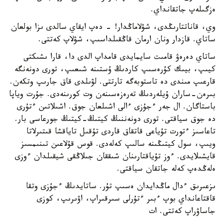
ەزگىلەپ جاتقانداي.
وي، قاناتتارىڭدى، شۋلاماڭدار! - دەپ ايقاي سالدى ىزا بولعان
ساتاي. قازدار ونان ارمان قاڭقىلداسىپ، شۋلاپ كەتتى.
ساتاي دەرەۋ قامىت سايمايدى قامداپ الدى دا، قارا ىشىكتى
كيىپ، بيىك كۇرەسىپ كاردىڭ ۇستىنە شىعىپ، تورى دونەنگە
قارعىپ مىندى دە تاستوبەگە تارتتى. لۋىلدى قاق جارىپ وتكەن.
بىرەن-ساران ۇيلەردىڭ تەرەزەسىنەن وت كورىنەدى. جۇرت وياپا
باستاگان. ال جەر ءجۇزى ءالى اشىلعان جوق. اشىلاتىن ءتۇرى
دە جوق سياقتى. تورى دونەننىڭ كيتىڭ-كيتىڭ جورعاسى بار.
تاعاسىز ءتورت تۇياعى قاتقاق قاردى تۇقىل تاياقشا قىتىرلاتا
ويىپ، سول كيتىڭىنە سالىپ كەلەدى. قوس قۇلاعىن تىنىمسىز
قايشىلايدى. ءوز تۇياقتارىنان شىققان جىلاڭقى شيقىلدان ءوزى
ەلەڭدەپ كەلە جاتقان سياقتى.
ىزعىرىق ءدال ماڭدايدان ەسىپ تۇر. ساتايدىڭ ءجۇزى وتقا
قاقتاعانداي بوپ ءبىر ءتۇرلى سىرقىراپ، اۋىرىپ، كوزى
جاساۋراپ كەتتى. ات