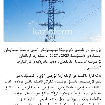
بۇل تۋرالى ۇلتتىق ەكونوميكا مينيسترلىگى اشىق تالقىعا شىعارعان
اۋىلداردى دامىتۋدىڭ 2023-2027 -جىلدارعا ارنالعان
تۇجىرىمداماسىندا جازىلعان، دەپ حابارلايدى قازاقپارات
ءتىلشىسى.
«شەكارا ماڭىنداعى اۋىلداردا تۇرعىن ءۇي- كوممۋنالدىق
ينفراقۇرىلىمدى دامىتۋ جونىندە شارالار قابىلداناتىن بولادى. اتاپ
ايتقاندا، سۋمەن، ەلەكترمەن، جىلۋمەن جانە گازبەن جابدىقتاۋ
جەلىلەرىن سالۋ جانە رەكونسترۋكتسيالاۋ جونىندەگى جۇمىس
جالعاستىرىلاتىن بولادى. بۇل رەتتە تابيعي- كليماتتىق