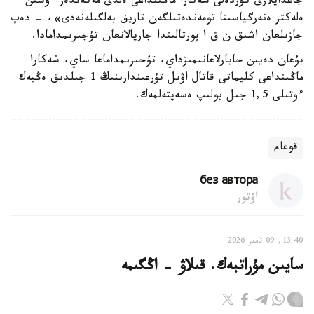
جاعدايلارى كۇردەلى شەكارا ماڭىنداعى ەلدى مەكەندەر ءۇشىن
ەلەكتر ەنەرگياسىنا تومەندەتىلگەن تاريف بەلگىلەنەدى»، - دەپ
جازىلعان اشىق ن ق ا پورتالىندا جاريالانعان تۇجىرىمدامادا.
بۇعان دەيىن حابارلاعانىمىزداي، تۇجىرىمداماعا ساي، شەكارا
ماڭىنداعى كليماتى قاتال اۋىل تۇرعىندارىنىڭ 1 جىلدىق ەڭبەك
ءوتىلى 1,5 جىل بولىپ ەسەپتەلمەك.
قوعام
без автора
اۆتور
13:40, 09 تامىز 2026
سايىن مۇراتبەك. قىلاۋ - اڭگىمە