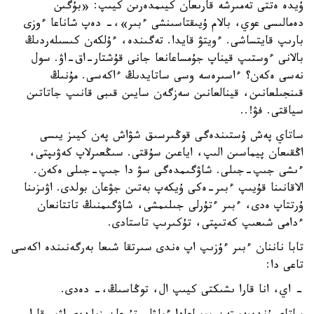
ۇيدە ەتتى تەمىرشە قارىعان كيىمدەرىن كيىپ: «بۇگىن
دەمالىسى عوي، بالام ۇيىقتاسىنشى ءبىر»،- دەپ شاناعا ءوزى
بارىپ قايتساشى. ءويتۋ قايدا. تەگىندە، ءۇلكەن كىسىلەردىڭ
بالانى ءوستىپ قيناپ جۇمساعانعا جانى قۇشتار-اق-اۋ. سول
نەسى ەكەن؟ ءاسىرەسە وسى ساتايدىڭ ءاكەسى. مۇنىڭ
قىنجىلعانىن، قينالعانىن سەزگەن سايىن قىبى قانىپ جاتاتىن
سياقتى. فۋ!..
ساتاي پەش ۇستىندەگى قوڭىرسىق شۋاش پەن كيىز يىسى
اڭقىعان پيماسىن الىپ، اياعىن سۇقتى. سىڭعىرلاپ كەۋىپتى،
ءىشى جىپ-جىلى. شاۋگىمدەگى سۋ دا جىپ-جىلى ەكەن.
الاقانىنا قۇيىپ ءبىر-ەكى ۇيكەپ بەتىن جۋعان بولدى. اۋىزىنا
ۇرتتاپ ەدى، ءبىر ءتۇرلى جىلىمشى، شاۋگىمنىڭ تاتتانعان
ءدامى شىعىپ كەتىپتى، تۇكىرىپ تاستادى.
تابا ناننان ءبىر ءۇزىپ اپ ەندى سىرتقا شىعا بەرگەنىندە اكەسى
تاعى دا:
- اي، انا قارا ىشىكتى كيىپ ال، توڭاسىڭ،- دەدى.