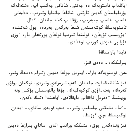
اياڭداپ تاستوبەگە دە جەتتى. شانانى جەگىپ اپ، ەشتەڭەگە
بۇرىلماستان كەيىن تارتتى. شاناعا جانتايا وتىرىپ، دەلبەنى
قاعىپ-قاعىپ جىبەرىپ، زۋلاتىپ كەلە جاتقان. ءدال
تاستوبەنىڭ كوشەسىنەن شىعا بەرگەن جەردە، جول شەتىندە
ءبۇرىسىپ تۇرعان، قولىندا تىرسيا تولعان پورتفەلى بار، ءوزى
قۇرالپى قىزدى كورىپ توقتادى.
قايدا باراسىڭ؟
بىرلىككە،- دەدى قىز.
مەن قوستوبەگە بارام. ايىرىق جولعا دەيىن وتىرام دەسەڭ وتىر.
قىز شانانىڭ ارت جاعىنان كەپ تىزەرلەي وتىردى. توڭعان بولۋى
كەرەك، بەت-اۋزى كوكپەڭبەك. جۇقا پالتوسىنان بۇكىل ونە
بويىنىڭ ءدىرىل قاققانى بايقالادى. اياعىندا ەتىك ەكەن.
-ءما، ىشىكتى جامىلىپ وتىر،- دەپ قويدى ساتاي.- ابدەن
توڭىپسىڭ عوي ءوزىڭ.
قىز ۇندەگەن جوق، ىشىككە ورانىپ الدى. ساتاي بىرازعا دەيىن