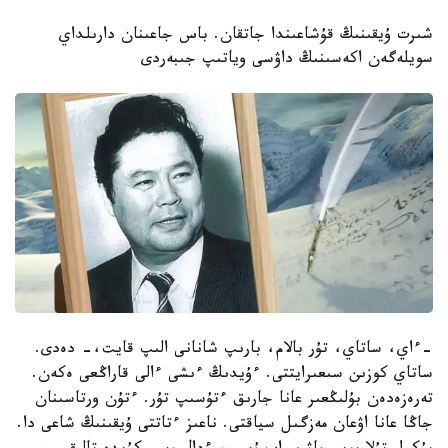
شىرت ۇيقىنىڭ قۇشاعىندا جاتقان. باس جاعىنان دارىلداي
سويلەگەن اكەسىنىڭ داۋسى وياتىپ جىبەردى
-ءاي، ساتاي، تۇر بالام، بارىپ شانانى الىپ قايت،- دەدى.
ساتاي كوزىن سىعىرايتتى. ءۇيدىڭ ءىشى ءالى قاراڭعى ەكەن.
تەرەزەدەن بۇلىڭعىر عانا جارىق ءتۇسىپ تۇر. ءتۇن ورتاسىنان
جاڭا عانا اۋعان مەزگىل سياقتى. ناعىز ءتاتتى ۇيقىنىڭ شاعى دا.