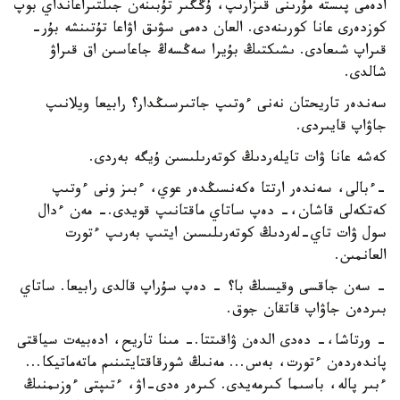
ادەمى پىستە مۇرىنى قىزارىپ، ۇڭگىر تۇبىنەن جىلتىراعانداي بوپ
كوزدەرى عانا كورىنەدى. العان دەمى سۋىق اۋاعا تۇتىنشە بۇر-
قىراپ شىعادى. ىشىكتىڭ بۇيرا سەڭسەڭ جاعاسىن اق قىراۋ
شالدى.
سەندەر تاريحتان نەنى ءوتىپ جاتىرسىڭدار؟ رابيعا ويلانىپ
جاۋاپ قايىردى.
كەشە عانا ۋات تايلەردىڭ كوتەرىلىسىن ۇيگە بەردى.
-ءبالى، سەندەر ارتتا ەكەنسىڭدەر عوي، ءبىز ونى ءوتىپ
كەتكەلى قاشان،- دەپ ساتاي ماقتانىپ قويدى.- مەن ءدال
سول ۋات تاي-لەردىڭ كوتەرىلىسىن ايتىپ بەرىپ ءتورت
العانمىن.
- سەن جاقسى وقيسىڭ با؟ - دەپ سۇراپ قالدى رابيعا. ساتاي
بىردەن جاۋاپ قاتقان جوق.
- ورتاشا،- دەدى الدەن ۋاقىتتا.- مىنا تاريح، ادەبيەت سياقتى
پاندەردەن ءتورت، بەس... مەنىڭ شورقاقتايتىنىم ماتەماتيكا...
ءبىر پالە، باسىما كىرمەيدى. كىرەر ەدى-اۋ، ءتىپتى ءوزىمنىڭ