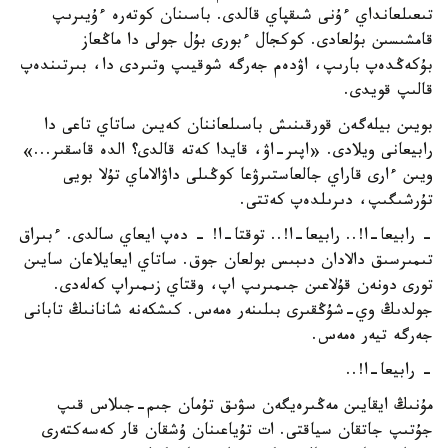
تىعىلعانداي ءۇنى شىقپاي قالدى. باسىنان كوتەرە ءۇيىرىپ
قامشىسىن بۇلعادى. كوكجال ءبورى بۇل جولى دا ماڭعاز
بۇكەڭدەپ بارىپ، اۋدەم جەرگە شوقيىپ وتىردى دا، بىرتىندەپ
قالىپ قويدى.
بويىن بيلەگەن قورقىنىش باسىلعاننان كەيىن ساتاي تاعى دا
رابيعانى ويلادى. «اپىر-اۋ، قايدا كەتە قالدى؟ الدە قاسقىر...»
ويىن ءارى قاراي جالعاستىرۋعا كوڭىلى داۋالاماي تۇلا بويى
تۇرشىگىپ، دىرىلدەپ كەتتى.
- رابيعا-ا!.. رابيعا-ا!.. توقتا-ا! - دەپ ايعاي سالدى. ءبىراق
تىمىرسىق دالادان دىبىس بولعان جوق. ساتاي ايعايلاعان سايىن
تورى دونەن قۇلاعىن جىمىرىپ اپ، وقتاي زىمىراپ كەلەدى.
جولدىڭ وي-شۇڭقىرى بىلىنەر ەمەس. كىشكەنە شانانىڭ تابانى
جەرگە تيەر ەمەس.
- رابيعا-ا!..
مۇنىڭ ايقايىن مەڭىرەيگەن سۋىق تۇمان جىم-جىلاس قىپ
جۇتىپ جاتقان سياقتى. ات تۇياعىنان ۇشقان قار كەسەكتەرى