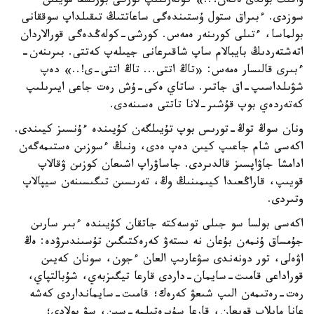
ۋاقىت بولدى ەكەن؟..» كوتەرىلىپ تورگى بۇرىشقا موينىن
سوزدى. ءبىراق ستول ۇستىندەگى ساعاتتىڭ تىقىلداپ سوققانى
بولماسا، ءتىلى كورىنەر ەمەس. كورشى-كولەڭدەگى قورالاردان
اتەشتەردىڭ بايبالام ساپ شاقىرعانى جيىلەپ كەتتى. بىرىنەن-
ءبىرى قالىسار ەمەس: «تاڭ اتتى... تاڭ اتتى-ى!..» دەپ
شۋىلداسىپ-اق جاتىر. ساتاي ەكى-ۇش رەت جاعى ايىرىلىپ
كەتەردەي بوپ قۇشىر-لانا تاتتى ەسىنەدى.
ونان سوڭ توڭ-تورىس بوپ تۇيىلگەن كۇيىندە ءۇنسىز كيىندى.
اكەسى شام جاعىپ كيىن دەپ ەدى، ونىڭ ءسوزىن ەستىمەگەن
ادامشا جاۋاپسىز قالدىردى. جاساۋراپ اشىعان كوزىن ۋقالاپ
قويىپ، قاراڭعىدا كيىمىنىڭ وڭ، تەرىسىن تىگىسىنەن سيپالاپ
وتىردى.
اكەسى بولسا سو جىلى توسەكتە جاتقان كۇيىندە ءبىر سارىن
جۇمساق ۇنمەن بۇعان نە ىستەۋ كەرەكتىگىن تۇسىندىرۋدە: ەڭ
اۋەلى، تور دونەندى سۋعارىپ العان ءجون، سونان كەيىن
قوراداعى قامىت-سايمان-داردى قارعا تيگىزبەي، شۇبالتپاي،
رەت-رەتىمەن الىپ شىعۋ كەرەك؛ قامىت-سايمانداردى كەشە
عانا مايلاپ قويعان، قارعا سۇيرەتىلمە-سىن، سۋ بولادى؛