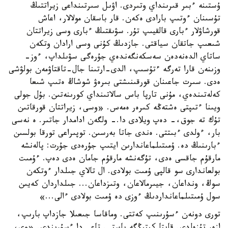
ۇستىنە ءبىر قىرىنداي وتىردى. اۋىل سىرتىنداعى زيراتتىڭ
تۇسىنان ءوتىپ بارادى ەكەن. قار باسقان مولالار، اعاش
قورشاۋلار ءبارى قالقيىپ تۇر. سۋىقتىڭ ءبارى وسى زيراتتان
شىعىپ جاتقان سياقتى. جازدىڭ كۇنى وسى ارادان وتكەن
ساتاي الدەنەدەن سەسكەنگەندەي جۇرەگى سۋىلداپ، ءوز-
وزىنەن قارا تەرگە ءتۇسىپ، الدى-ارتىنا جال-تاقتاۋمەن بولۋشى
ەدى. سىرت جاعىنان قورقىنىشتى بىرەۋ شوشاڭ ەتىپ شىعا
كەلەتىندەي، مۇنى تارپا باس سالاتىنداي كورىنەتىن. بۇل جولى
ويىنا ءتىپتى ەشتەڭە كىرەر ەمەس. «وسى، زيراتتان قورقاتىن
تۇك تە جوق،- دەپ ويلادى دا.- ولگەن ادامدار جاتىر. ە نەسى
بار، ءولدى ءبىتتى. ەندى جاتا بەرسىن. توپىراعى تورقا بولسىن
ءبارىنىڭ دە. ۇمىتىلماعاندارىن ايتىپ جۇرەدى جۇرت: پالەنشە
مارقۇم جاقسى ەدى، تۇگەنشە مارقۇم جامان ەدى دەپ. ءۇمىت
بولعاندارى سو قالپى ۇمىت بولادى. ال تالاي جىلدار ءوتكەن
سوڭ، ونداعان، جيىرمالاعان، وتىزداعان... جىلداردان كەيىن
سول ۇمىتىلماعانداردىڭ ءوزى دە ۇمىت بولادى ءالى...»
تورى دونەن ءسۇرىنىپ كەتتى. وماقاسا جىعىلا جازداپ بارىپ،