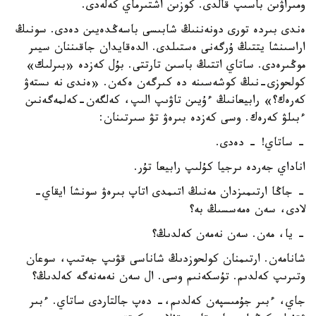
ومىراۋىن باسىپ قالدى. كوزىن اشتىرماي كەلەدى.
ەندى بىردە تورى دونەننىڭ شابىسى باسەڭدەيىن دەدى. سونىڭ
اراسىنشا يتتىڭ ۇرگەنى ەستىلدى. الدەقايدان جاقىننان سيىر
موڭىرەدى. ساتاي اتتىڭ باسىن تارتتى. بۇل كەزدە «بىرلىك»
كولحوزى-نىڭ كوشەسىنە دە كىرگەن ەكەن. «ەندى نە ىستەۋ
كەرەك؟» رابيعانىڭ ءۇيىن تاۋىپ الىپ، كەلگەن-كەلمەگەنىن
ءبىلۋ كەرەك. وسى كەزدە بىرەۋ تۋ سىرتىنان:
- ساتاي! - دەدى.
اناداي جەردە ىرجيا كۇلىپ رابيعا تۇر.
- جاڭا ارتىمىزدان مەنىڭ اتىمدى اتاپ بىرەۋ سونشا ايقاي-
لادى، سەن ەمەسسىڭ بە؟
- يا، مەن. سەن نەمەن كەلدىڭ؟
شانامەن. ارتىمنان كولحوزدىڭ شاناسى قۋىپ جەتىپ، سوعان
وتىرىپ كەلدىم. تۇسكەنىم وسى. ال سەن نەمەنەگە كەلدىڭ؟
جاي، ءبىر جۇمىسپەن كەلدىم،- دەپ جالتاردى ساتاي. ءبىر