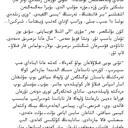
ساتاي ۇندەمەستەن بوساعادا ءىلۋلى تۇرعان زىلدەي اۋىر قارا
ىشىكتى باۋىن ۇزە-مۇزە جۇلىپ الدى. بۇيرا سەڭسەڭنەن
اشقىلتىم ءبىر قاتىقتىڭ، تەرىنىڭ ءيىسى اڭقيدى. ءوزى زىلدەي
بولسا دا جىپ-جىلى. ورانىپ اۋناي كەتىپ ۇيىقتاسا، شىركىن!..
كۇن بۇلىڭعىر. جەر ءجۇزى ءالى اشىلا قويماپتى. سۋىق بوز
تۇمان باسىپ تۇر. ونشا قويۋ ەمەس. ءسال عانا ىزعىرىق ەسەدى.
تاناۋدى قۋسىرعان شىڭىلتىر ىزعىرىق. بولار-بولماس قار قىلاۋ-
لاپ تۇر.
ءتۇنى بويى قىلاۋلاعان بولۋ كەرەك، كەشە عانا ايناداي عىپ
سىپىرىپ، كۇرەپ تاستاعان ەسىك الدىندا جازداعى كوك
تەرەكتىڭ باسىنان توگىلگەن اق ۇلپەك سياقتى بوپ جۇلىقتان
اسار اسپاس قىلاۋ قار كولپىلدەپ جاتىر. جۇپ-جۇمساق بوپ
ەرەكشە ۇلپىلدەيدى. ساتاي شەتكەرگى تورى دونەن تۇرعان
قوراعا دەيىن بارعانشا ۇلپەك قار تابانىنا شودىرايىپ جابىسىپ
قالدى. وي، قىزىعى-اي، پيماسى ايەلدەردىڭ بيىك وكشەلى
كيىمى سياقتى. اتتاعان سايىن اياعى بۇلت-بۇلت ەتەدى،
جىعىلىپ قالا جازدادى. ساتايدىڭ كۇلكىسى كەلدى. الىپ
ەلەۋىش قۇساپ سەبەلەپ تۇرعان سۇر كەنەپ اسپانعا، ونان