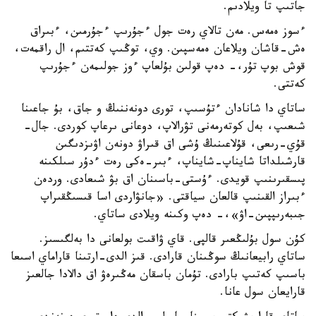
جاتىپ تا ويلادىم.
ءسوز ەمەس. مەن تالاي رەت جول ءجۇرىپ ءجۇرمىن، ءبىراق
ەش-قاشان ويلاعان ەمەسپىن. وي، توڭىپ كەتتىم، ال راقمەت،
قوش بوپ تۇر،- دەپ قولىن بۇلعاپ ءوز جولىمەن ءجۇرىپ
كەتتى.
ساتاي دا شانادان ءتۇسىپ، تورى دونەننىڭ و جاق، بۇ جاعىنا
شىعىپ، بەل كوتەرمەنى تۋرالاپ، دوعانى ىرعاپ كوردى. جال-
قۇي-رىعى، قۇلاعىنىڭ ۇشى اق قىراۋ دونەن اۋىزدىگىن
قارشىلداتا شايناپ-شايناپ، ءبىر-ەكى رەت ءدۇر سىلكىنە
پىسقىرىنىپ قويدى. ءۇستى-باسىنان اق بۋ شىعادى. وردەن
ءبىراز القىنىپ قالعان سياقتى. «جانۋاردى اسا قىسىڭقىراپ
جىبەرىپپىن-اۋ»،- دەپ وكىنە ويلادى ساتاي.
كۇن سول بۇلىڭعىر قالپى. قاي ۋاقىت بولعانى دا بەلگىسىز.
ساتاي رابيعانىڭ سوڭىنان قارادى. قىز الدى-ارتىنا قاراماي اسىعا
باسىپ كەتىپ بارادى. تۇمان باسقان مەڭىرەۋ اق دالادا جالعىز
قارايعان سول عانا.