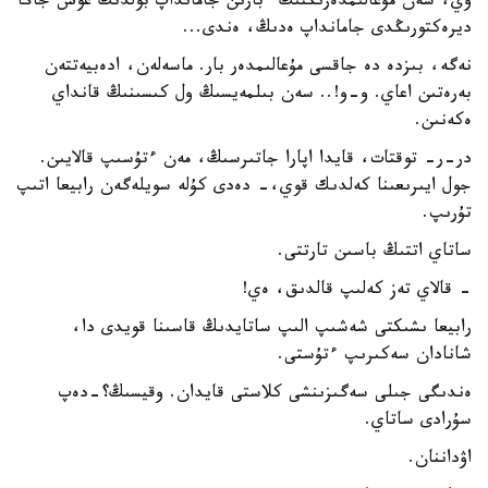
وي، سەن مۇعالىمدەرىڭنىڭ ءبارىن جامانداپ بولدىڭ عوش جاڭا
ديرەكتورىڭدى جامانداپ ەدىڭ، ەندى...
نەگە، بىزدە دە جاقسى مۇعالىمدەر بار. ماسەلەن، ادەبيەتتەن
بەرەتىن اعاي. و-و!.. سەن بىلمەيسىڭ ول كىسىنىڭ قانداي
ەكەنىن.
در-ر- توقتات، قايدا اپارا جاتىرسىڭ، مەن ءتۇسىپ قالايىن.
جول ايىرىعىنا كەلدىك قوي،- دەدى كۇلە سويلەگەن رابيعا اتىپ
تۇرىپ.
ساتاي اتتىڭ باسىن تارتتى.
- قالاي تەز كەلىپ قالدىق، ەي!
رابيعا ىشىكتى شەشىپ الىپ ساتايدىڭ قاسىنا قويدى دا،
شانادان سەكىرىپ ءتۇستى.
ەندىگى جىلى سەگىزىنشى كلاستى قايدان. وقيسىڭ؟-دەپ
سۇرادى ساتاي.
اۋداننان.