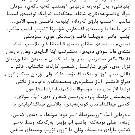
ايتپاقشى، بەل كوتەرمە تارتپانى ءۇمىتىپ كەتپە-گەي، سونان
سوڭ «تاستوبەدەگى» شاناعا جەتكەنشە تەرلىك توقىمدى استىنا
سالىپ، ءمىنىپ بارۋى كەرەك، ايتپەسە تاقىمىن ويىپ الادى...
تاعى باسقا دا وسىنداي اقىلدارىن شۇبىرتا ءتىزىپ ايتىپ جاتىر،
ايتىپ جاتىر. «ويىلسا تاقىم وزىمدىكى عوي، سىزدىكى
ەمەس»،- دەيدى ساتاي ىشتەي قياستانا قارسىلاسىپ. تەك
ىشتەي عانا سولاي دەيدى، ەستىرتىپ ايتا المايدى. وعان دارمەن
قايدا؟ ەگەر ەستىرتىپ ايتار بولسا، اكەسى جايىمەن عانا ورنىنان
تۇرار ەدى، كوزى شاراسىنان شىعىپ كارلەنە شاتىناپ، قالش-
قالش ەتىپ ءوز توسەگىنىڭ تۇسىندا ءىلۋلى تۇرعان سەگىز ءورىم
دىراۋ قامشىنى اناۋ سىڭىرلەرى بىلەمدەنگەن داپ-داۋ قاتتى
قولىنا الار ەدى دە، سونسوڭ ەشكىمنىڭ اراشاسشا جول
بەرمەستەن مۇنىڭ پارە-پارەسىن شىعارار ەدى. ءيا، سولاي،
اكەسى قيقاڭداعاندى كوتەرمەيدى، بالاسىن قيقاڭداتپايدى دا.
-دوعانى الما. ءوزىمىزدىڭ ءبىر دوعا سوندا،- دەدى اكەسى.
ارينە، جىلى توسەكتە جاتىپ اپ بۇيىرا بەرگەنگە ونىڭ نەسى
كەتىپ بارادى دەيسىڭ. ونان دا ءوزى تۇرىپ وسىنداي سالقىن