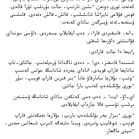
كەنەت تورى دونەن ءىشىن تارتىپ، جالت بۇرىلىپ تۇرا قالدى.
قوس قۇلاعى نايزاشا شانشىلىپ، قالش-قالش ەتەدى. قامشىنى
ۇستەمە-لەتە ۇيىرگەن ساتاي كەنەت:
-انە، قاسقىردى قارا،- دەپ ايقايلاپ جىبەردى. داۋسى سونداي
قۋانىشتى داۋرىعا شىقتى.
رابيعا دا جالت قارادى.
شىنىندا قاسقىر، ەي! - دەدى تاڭدانا ۇرەيلەنىپ. جالتاق-تاپ
ساتايعا قاراپ قويدى. اناداي جەردە شانانىڭ جولىن كەسىپ
ءوتىپ، بۇلارعا سامارقاۋ عانا ءبىر قىرىن قاراپ قويىپ، سۇر
ءبورى بۋلكىلدەپ كەتىپ بارا جاتتى.
اي-اۋ، ايت! - دەپ ەسى كەتكەن ساتاي شانانىڭ ۇستىنەن
ىرشىپ تۇسىپ قالا جازداپ ايقايلادى.
ءبورى ءبىراز جەر بۇلكىلدەپ بارىپ، بۇلارعا نەمكەتتى قاراپ
قويىپ، شوقايىپ وتىردى. ويىنا ەشتەڭە كىرىپ شىعاتىن ەمەس،
ءتىپتى ماڭعاز.