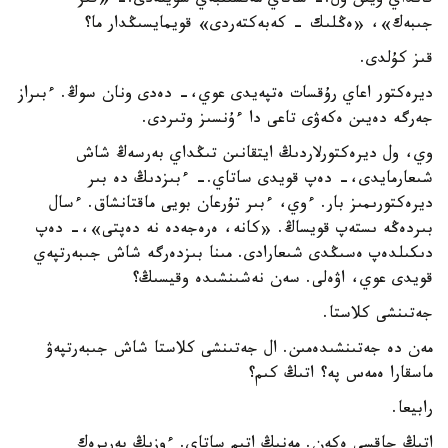
قانداي ويىن ول.- ساتاي مەنسىنبەي سويلەدى.- «قىز
جىبەك»، «ەڭلىك - كەبەكتەردى» قويمايسىڭدار ما؟
قىز كۇلدى.
ديرەكتور اعاي رۇقسات ەتپەيدى عوي،- دەدى ونان سوڭ. ءبىراز
جەرگە دەيىن ەكەۋى تاعى دا ءۇنسىز وتىردى.
وي، ول ديرەكتورلاردىڭ ايتقانىن تىڭداي بەرسەڭ شاش
شىعارمايدى،- دەپ قويدى ساتاي.- ءبىزدىڭ دە بىر
ديرەكتورىمىز بار. ءوي، ءبىر تۇرعان بويى ماقتانشاق. ءسال
بىردەڭە ىستەپ قويساڭ. «كانە، ەرەجەدە نە دەپتى»،- دەپ
دىكىلدەپ ەسىڭدى شىعارادى. مىنا بىزدەرگە شاش جىبەرتپەي
قويدى عوي، اۋەلى. سەن نەشىنشىدە وقيسىڭ؟
جەتىنشى كلاستا.
مەن دە جەتىنشىدەمىن. ال جەتىنشى كلاستا شاش جىبەرتپەۋ
ماسقارا ەمەس پە؟ اتىڭ كىم؟
رابيعا.
اتىڭ جاقسى ەكەن. مەنىڭ اتىم ساتاي. ءوزىڭ بەرىرەك