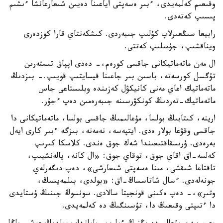
وقىعىم كەلمەيدى، ءبىر ەسەپتى اياعىنا دەيىن شىعارعانشا ءىشىم
پىسىپ كەتەدى.
رابيعا سىڭعىرلاپ كۇلىپ جىبەردى. كىشكەنتاي قارا كوزدەرى
ويناقشىپ، جۇمىلىپ كەتتى.
ال مەن ماتەماتيكانى جاقسى كورەم،- دەدى اپپاق تىستەرىن
تۇگسل كورسەتە، باسىن بىر جاعىنا قيسايتىپ قويىپ.- بىزدىڭ
ماتەماتيك اعاي مەنى كانيكۋل كەزىندە وبلىستاعى جاس
ماتەماتيك-تەردىڭ كونكۋرسىنە جىبەرەمىن دەپ ءجۇر.
ارينە، كىتابىڭ بولسا، مۇعالىمىڭ جاقسى بولسا، ماتەماتيكانى دا
جاقسى وقۋعا بولار ەدى. ايتپەسە، نەمەنە، بىزگە ءبىر كارى ايەل
بەرەدى. ۇرىسقاقتىعىندا شەك جوق ەندى. كلاسكا كىرىپ
كەلسە-اق اقاي جوق، توقاي جوق: «ال كانە، پالەنشيىپ،
تاقتاعا شىقشى، مىنا ەسەپتى شىعارشى»، دەپ دىگەرلەي
جونەلەدى. ءسال شاتاسساڭ-اق: «بولدى، بىلمەيسىڭ،
وتىر»،- دەپ ەكىنى قونجيتا سالادى. سونسوڭ جىنىڭ ۇستايدى
دا ءتىپتى وقىعىڭ دا، تۇسىنگىڭ دە كەلمەيدى.