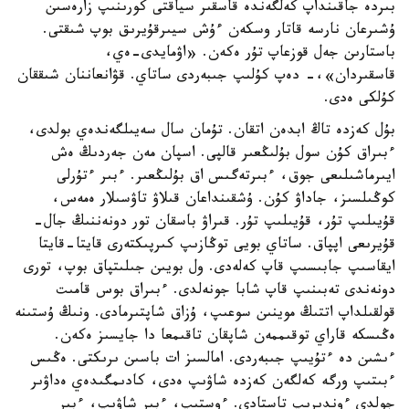
بىردە جاقىنداپ كەلگەندە قاسقىر سياقتى كورىنىپ زارەسىن
ۇشىرعان نارسە قاتار وسكەن ءۇش سيىرقۇيرىق بوپ شىقتى.
باستارىن جەل قوزعاپ تۇر ەكەن. «اۋمايدى-ەي،
قاسقىردان»،- دەپ كۇلىپ جىبەردى ساتاي. قۋانعاننان شىققان
كۇلكى ەدى.
بۇل كەزدە تاڭ ابدەن اتقان. تۇمان سال سەيىلگەندەي بولدى،
ءبىراق كۇن سول بۇلىڭعىر قالپى. اسپان مەن جەردىڭ ەش
ايىرماشىلىعى جوق، ءبىرتەگىس اق بۇلىڭعىر. ءبىر ءتۇرلى
كوڭىلسىز، جاداۋ كۇن. ۇشقىنداعان قىلاۋ تاۋسىلار ەمەس،
قۇيىلىپ تۇر، قۇيىلىپ تۇر. قىراۋ باسقان تور دونەننىڭ جال-
قۇيرىعى اپپاق. ساتاي بويى توڭازىپ كىرپىكتەرى قايتا-قايتا
ايقاسىپ جابىسىپ قاپ كەلەدى. ول بويىن جىلىتپاق بوپ، تورى
دونەندى تەبىنىپ قاپ شابا جونەلدى. ءبىراق بوس قامىت
قولقىلداپ اتتىڭ موينىن سوعىپ، ۇزاق شاپتىرمادى. ونىڭ ۇستىنە
ەڭىسكە قاراي توقىممەن شاپقان تاقىمعا دا جايسىز ەكەن.
ءىشىن دە ءتۇيىپ جىبەردى. امالسىز ات باسىن ىرىكتى. ەڭىس
ءبىتىپ ورگە كەلگەن كەزدە شاۋىپ ەدى، كادىمگىدەي ەداۋىر
جولدى ءوندىرىپ تاستادى. ءوستىپ، ءبىر شاۋىپ، ءبىر