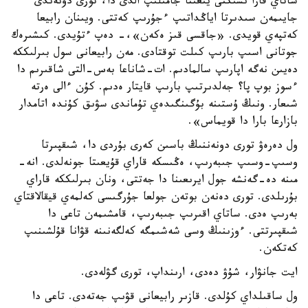
ساتاي قارا ىشىكتى يىعىنا جامىلىپ الدى دا، تورى دونەندى
جايىمەن سىدىرتا اياڭداتىپ ءجۇرىپ كەتتى. ويىنان رابيعا
كەتپەي قويدى. «جاقسى قىز ەكەن»،- دەپ ءتۇيدى. كىشىرەك
جوتانى اسىپ بارىپ كىلت توقتادى. مەن رابيعانى سول بىرلىككە
دەيىن نەگە اپارىپ سالمادىم. ات-شاناعا بەس-التى شاقىرىم دا
ءسوز بوپ پا؟ جەلدىرتىپ بارىپ قايتار ەدىم. كۇن ءالى ەرتە
شىعار. ونىڭ ۇستىنە بۇگىنگىدەي تۇماندى سۋىق كۇندە اتامدار
بازارعا بارا دا قويماس».
ول دەرەۋ تورى دونەننىڭ باسىن كەرى بۇردى دا، شىقپىرتا
وسىپ-وسىپ جىبەرىپ، ەڭىسكە قاراي قۇيعىتا جونەلدى. انە-
مىنە دە-گەنشە جول ايرىعىنا دا جەتتى، ونان بىرلىككە قاراي
بۇرىلدى. تورى دەنەن بوتەن جولعا جۇرگىسى كەلمەي قيقالاقتاي
بەرىپ ەدى. ساتاي اقىرىپ جىبەرىپ، قامشىمەن تاعى دا
شىقپىرتتى. ءوزىنىڭ وسى شەشىمگە كەلگەنىنە قۋانا قۇلشىنىپ
كەتكەن.
ايت جانۋار، شۇۋ دەدى، ارىنداپ، تورى گۋلەدى.
ول ساقىلداي كۇلدى. قازىر رابيعانى قۋىپ جەتەدى. تاعى دا