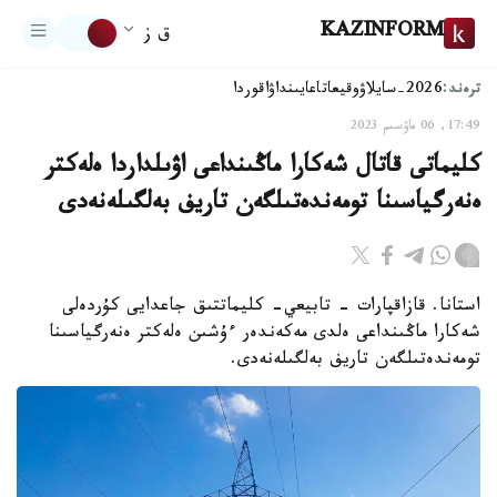
KAZINFORM
ق ز
ترەند:
2026-سايلاۋ
وقيعا
تاعايىنداۋ
اقوردا
17:49, 06 ماۋسىم 2023
كليماتى قاتال شەكارا ماڭىنداعى اۋىلداردا ەلەكتر
ەنەرگياسىنا تومەندەتىلگەن تاريف بەلگىلەنەدى
استانا. قازاقپارات - تابيعي- كليماتتىق جاعدايى كۇردەلى
شەكارا ماڭىنداعى ەلدى مەكەندەر ءۇشىن ەلەكتر ەنەرگياسىنا
تومەندەتىلگەن تاريف بەلگىلەنەدى.