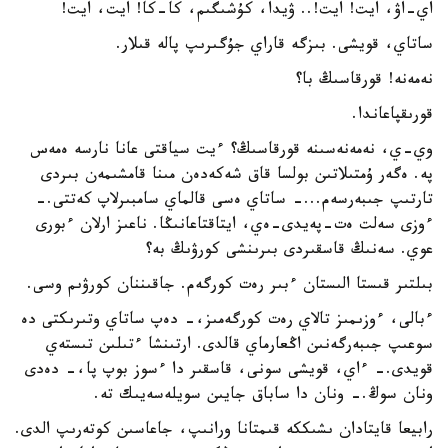
اي-اۋ، ايت! ايت!.. ۋيدا، كۇشىگىم، كا-كا! ايت، ايت!
ساتاي، قويشى. بىزگە قاراي جۇگىرىپ پالە قىلار.
نەمەنە! قورقاسىڭ با؟
قورىقپاعاندا.
وي-ي، نەمەنەسىنە قورقاسىڭ؟ ءيت سياقتى عانا نارسە ەمەس
پە. ەگەر ۇمتىلاتىن بولسا قاق شەكەدەن مىنا قامشىمەن بىردى
تارتىپ جىبەرسەم...- ساتاي ەسى قالماي سامبىرلاپ كەتتى.-
ءوزى سەلت ەت-پەيدى-ەي، ايتاقتاعانىڭا. ناعىز ارلان ءبورى
عوي. سەنىڭ قاسقىردى بىرىنشى كورۋىڭ بە؟
بىلتىر قىستا الىستان ءبىر رەت كورگەم. جاقىننان كورۋىم وسى.
ءبالى، ءوزىمىز تالاي رەت كورگەمىز،- دەپ ساتاي وتىرىكتى دە
سوعىپ جىبەرگەنىن اڭعارماي قالدى. ارتىنشا ءتىلىن تىستەي
قويدى.- ءاي، قويشى سونى، قاسقىر دا ءسوز بوپ پا،- دەدى
ونان سوڭ.- ونان دا ساباق جايىن سويلەسەيىك تە.
رابيعا قايتادان ىشىككە قىمتانا ورانىپ، جاعاسىن كوتەرىپ الدى.