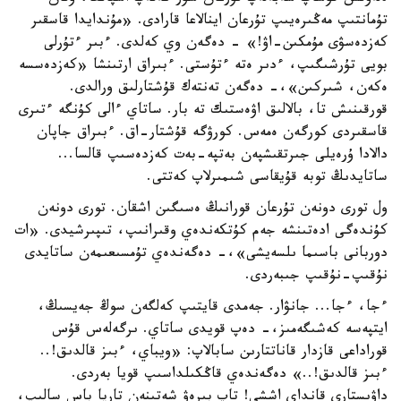
تۇمانتىپ مەڭىرەيىپ تۇرعان اينالاعا قارادى. «مۇندايدا قاسقىر
كەزدەسۋى مۇمكىن-اۋ!» - دەگەن وي كەلدى. ءبىر ءتۇرلى
بويى تۇرشىگىپ، ءدىر ەتە ءتۇستى. ءبىراق ارتىنشا «كەزدەسسە
ەكەن، شىركىن»،- دەگەن تەنتەك قۇشتارلىق ورالدى.
قورقىنىش تا، بالالىق اۋەستىك تە بار. ساتاي ءالى كۇنگە ءتىرى
قاسقىردى كورگەن ەمەس. كورۋگە قۇشتار-اق. ءبىراق جاپان
دالادا ۇرەيلى جىرتقىشپەن بەتپە-بەت كەزدەسىپ قالسا...
ساتايدىڭ توبە قۇيقاسى شىمىرلاپ كەتتى.
ول تورى دونەن تۇرعان قورانىڭ ەسىگىن اشقان. تورى دونەن
كۇندەگى ادەتىنشە جەم كۇتكەندەي وقىرانىپ، تىپىرشيدى. «ات
دوربانى باسىما ىلسەيشى»،- دەگەندەي تۇمسىعىمەن ساتايدى
نۇقىپ-نۇقىپ جىبەردى.
ءجا، ءجا... جانۋار. جەمدى قايتىپ كەلگەن سوڭ جەيسىڭ،
ايتپەسە كەشىگەمىز،- دەپ قويدى ساتاي. ىرگەلەس قۇس
قوراداعى قازدار قاناتتارىن سابالاپ: «ويباي، ءبىز قالدىق!..
ءبىز قالدىق!..» دەگەندەي قاڭكىلداسىپ قويا بەردى.
داۋىستارى قانداي اششى! تاپ بىرەۋ شەتىنەن تارپا باس سالىپ،