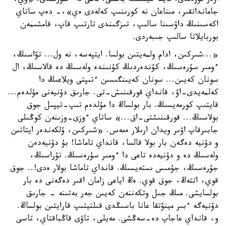
ازەر تۇزەلدى. قايتا كيتىڭگە باستى. تاعى دا ءسۇرىندى. «وي،
جامانداتقىر، مىناعان نە كورىنىپ كەلەدى ەي»،- دەپ ساتاي
اكەسىنىڭ داۋسىنا سالىپ، تىزگىندى تارتىپ قاپ، قامشىمەن
بوربايلاتا سالىپ جىبەردى.
«...شىركىن، ادام ولمەيتىن بولسا. ايتپەسە، نە ول... تۋاسىڭ،
ءومىر سۇرەسىڭ، كۇندەردىڭ كۇنىندە ولەسىڭ دە قالاسىڭ، ال
سونان كەيىن... سونان كەيىنگىسىن ءتىپتى ويلاعىڭ دا
كەلمەيدى-اۋ، قانداي قورقىنىش-تى. جارىق دۇنيەنى مۇلدەم...
قايتىپ كورمەيسىڭ. بار بولساڭ دا مۇلدەم تىپ-تيپىل جوق
بولاسىڭ... قورقىنىشتى-اق...» ساتاي ءوزى-وزىنەن كوڭىلى
جابىرقاپ اۋىر ويدان ارىلار ەمەس. «شىركىن، ۇلكەندەر ايتاتىن
و دۇنيە دەگەن بار بولا قالسا، قانداي تاماشا! بۇ دۇنيەدەن
ولەسىڭ دە و دۇنيەدە تاعى دا ءومىر سۇرەسىڭ. تۇراسىڭ،
جۇرەسىڭ، جۇمىس ىستەيسىڭ. قانداي تاماشا بولار ەدى!.. جوق
قوي، اتتەڭ، جوق قوي. ەڭ اياعى زامان اقىر دەگەنى دە بار
بولسايشى. مىڭ جىل وتكەننەن كەيىن جەر بەتىنە - جارىق
دۇنيەگە ءبىر مينۋتقا عانا باسىڭدى قىلتيتىپ قارايتىن بولساڭ.
و، قانداي عاجاپ دە-سەڭشى. مەيلى، تاۋى قاڭباقتاي، تاسى