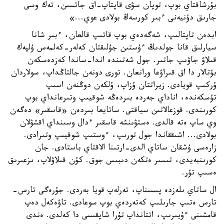
بۇرشاقتاي بوپ، توپان سۋى قاپتاپ-اق جاتسىن، تەك وسى
جارىق دۇنيەنى ءبىر كورسەڭ بولادى عوي...»
ابدەن تاپتالىپ، شەگەدەي بوپ قاتىپ قالعان، ءبىر شانا
سيارلىق قانا جولدىڭ ءۇستىن جۇلىقتان كەلەر-كەلمەس ۇلپەك
قىلاۋ جاۋىپ جاتىر. جول شەتىندە اندا-ساندا كەزدەسكەن
بۇتالار دا اق قىراۋعا ورانعان. تورى دونەن جالتاڭداپ، سولاردان
ۇركىپ قويادى. زيراتتان ۇزاپ، ۇلكەن دوڭنەن اسىپ
تۇسكەندە، اناداي جەردە بىردەڭە شوقيىپ وتىرعانداي بوپ
كورىندى. قوزعالاتىن سياقتى. ساتايعا بىردەن «قاسقىر» دەگەن
وي ساپ ەتە قالدى. ەستۋىنشە قاسقىر ءدال وسىنداي اقشۋلان
بولادى... اشىققاندا جول تورىپ، ءوستىپ شوقيىپ وتىرادى.
زارەسى ۇشقان ساتاي الدى-ارتىنا الاقتاي باستادى. جان
كورىنبەيدى، تىسىر ەتكەن دىبىس جوق. كۇن قىلاۋلاپ، ىزعىرىق
ەسىپ تۇر.
ال ساتاي ىلەزدە پىسىناپ، تەرلەپ قويا بەردى. جۇرەگى تارس-
تارس ەتىپ جارىلىپ كەتەردەي بوپ سوعادى. تاۋەكەل دەپ
قامشىنى ءۇيىرىپ، اتتانداپ تۇرا شاپقىسى دا كەلدى. ەندى