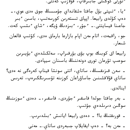
ءتۇرلى كوڭىلى جابىرقاپ، قۇلازىپ كەتتى.
ءيا، ءتىپتى بۇل جاقتا ەشقانداي جۇمىسىڭ جوق ەدى عوي،-
دەپ كۇلدى رابيعا. اپپاق تىستەرىن كورسەتىپ، باسىن ءبىر
جاعىنا قيسايتتى.- ءجۇر، ءبىزدىڭ ۇيگە، ءشاي ءىشىپ كەت.
جو، راقمەت، اتام مەن اپام بازارعا بارماق ەدى، كۇتىپ قالعان
شىعار.
رابيعا اق كوبىك بوپ بۋى بۇرقىراپ، سەلكىلدەي ءبۇيىرىن
سوعىپ تۇرعان تورى دونەننىڭ باسىنان سيپادى.
- سەن قىزىقسىڭ، ساتاي، اتتى سونشا قيناپ كەرەگى نە ەدى؟
ساتاي قۇلاقشىنىن جاساۋراعان كوزىنە تۇسىرىڭكىرەپ، تەرىس
اينالدى.
- بەر جاقتا جولدا قاسقىر ءجۇردى، قاسقىر،- دەدى ءسوزىنىڭ
سوڭىن دىرىلدەي جۇتىپ.
- قورىقتىڭ با؟ - دەدى رابيعا ايانىش ءبىلدىرىپ.
- مەن بە؟ - دەپ ايقايلاپ جىبەردى ساتاي.- مەنى