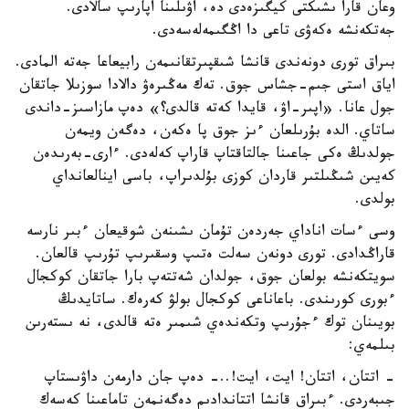
وعان قارا ىشىكتى كيگىزەدى دە، اۋىلىنا اپارىپ سالادى.
جەتكەنشە ەكەۋى تاعى دا اڭگىمەلەسەدى.
بىراق تورى دونەندى قانشا شىقپىرتقانىمەن رابيعاعا جەتە المادى.
اياق استى جىم-جشاس جوق. تەك مەڭىرەۋ دالادا سوزىلا جاتقان
جول عانا. «اپىر-اۋ، قايدا كەتە قالدى؟» دەپ مازاسىز-داندى
ساتاي. الدە بۇرىلعان ءىز جوق پا ەكەن، دەگەن ويمەن
جولدىڭ ەكى جاعىنا جالتاقتاپ قاراپ كەلەدى. ءارى-بەرىدەن
كەيىن شىڭىلتىر قاردان كوزى بۇلدىراپ، باسى اينالعانداي
بولدى.
وسى ءسات اناداي جەردەن تۇمان ىشىنەن شوقيعان ءبىر نارسە
قاراڭدادى. تورى دونەن سەلت ەتىپ وسقىرىپ تۇرىپ قالعان.
سويتكەنشە بولعان جوق، جولدان شەتتەپ بارا جاتقان كوكجال
ءبورى كورىندى. باعاناعى كوكجال بولۋ كەرەك. ساتايدىڭ
بويىنان توك ءجۇرىپ وتكەندەي شىمىر ەتە قالدى، نە ىستەرىن
بىلمەي:
- اتتان، اتتان! ايت، ايت!..- دەپ جان دارمەن داۋىستاپ
جىبەردى. ءبىراق قانشا اتتاندادىم دەگەنمەن تاماعىنا كەسەك