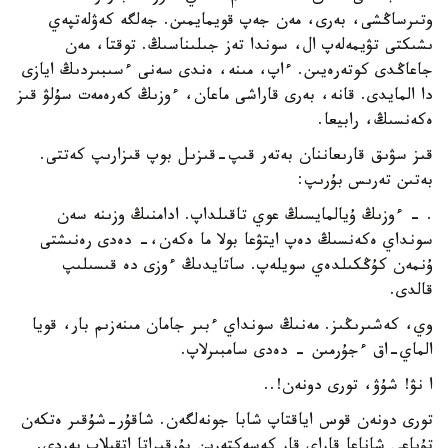
وتىرساڭشى، بەرى، مەن جەپ قويمايمىن. جەلگە كەۋلەتپەي
ىشىكتى تۋيمەلەپ ال، سوندا تەز جىلىناسىڭ. توقتا، مەن
جاعاڭدى كوتەرەيىن. ءاپ، مىنە، ەندى سەنى ءسىبىردىڭ ايازى
دا المايدى. قانە، بەرى قاراشى ماعان، ءوزىڭ كەرەمەت سۇلۋ قىز
ەكەنسىڭ، رابيعا.
قىز سۋىق قارىعاننان بەتەر قىپ-قىزىل بوپ قىزارىپ كەتتى.
بەتىن تەرىس بۇرىپ:
. - ءوزىڭ ۇيالمايسىڭ عوي تاقىلداپ. ادامنىڭ وزىنە سەن
سونداي ەكەنسىڭ دەپ ايتۋعا بولا ما ەكەن،- دەدى رەنىشتى
ۇنمەن كۇڭكىلدەي سويلەپ. ساتايدىڭ ءوزى دە قىسىلىپ
قالدى.
وي، كەشىرىڭىز. مەنىڭ سونداي ءبىر جامان مىنەزىم بار، قويا
الماي-اق ءجۇرمىن - دەدى سامبىرلاپ.
ا نۋ! شۇۋ، تورى دونەن!..
تورى دونەن قوس اياقتاپ شابا جونەلگەن. شاقۇر-شۇقىر ەتكەن
تۇياعى شاناعا قاراي قار كەسەكتەرىن بۇرقىراتا اتقىلاپ بەردى.