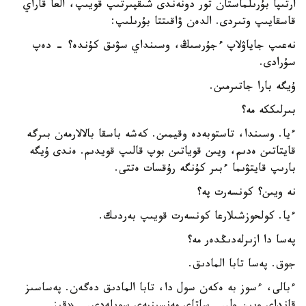
ارتىپا بۇرىلماستان تور دونەندى شىقپىرتىپ قويىپ، العا قاراي
قاسقايىپ وتىردى. الدەن ۋاقىتتا بۇرىلىپ:
نەعىپ جاياۋلاپ ءجۇرسىڭ، وسىنداي سۋىق كۇندە؟ - دەپ
سۇرادى.
ۇيگە بارا جاتىرمىن.
بىرلىككە مە؟
ءيا. وسىندا، تاستوبەدە وقيمىن. كەشە باسقا بالالارمەن بىرگە
قايتاتىن ەدىم، ويىن قوياتىن بوپ قالىپ قويدىم. ەندى ۇيگە
بارىپ قايتۋىما ءبىر كۇنگە رۇقسات ەتتى.
نە ويىن؟ كونسەرت پە؟
ءيا. كولحوزشىلارعا كونسەرت قويىپ بەردىك.
پەسا دا ازىرلەدىڭدەر مە؟
جوق. پەسا تابا المادىق.
ءبالى، ءسوز بە ەكەن سول دا، تابا المادىق دەگەن. پەساسىز