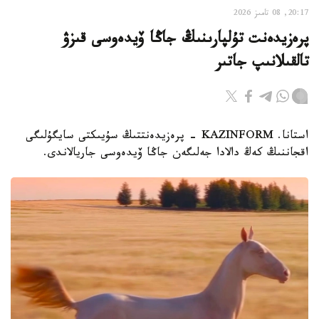
20:17, 08 تامىز 2026
پرەزيدەنت تۇلپارىنىڭ جاڭا ۆيدەوسى قىزۋ
تالقىلانىپ جاتىر
استانا. KAZINFORM - پرەزيدەنتتىڭ سۇيىكتى سايگۇلىگى
اقجاننىڭ كەڭ دالادا جەلىگەن جاڭا ۆيدەوسى جاريالاندى.