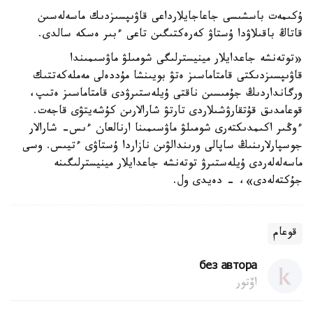
ۇكىمەت باسشىسى جاعاجايلارداعى قاۋىپسىزدىك ماسەلەسىن
قاتاڭ باقىلاۋدا ۇستاۋ كەرەكتىگىن تاعى ءبىر ەسكە سالدى.
«توتەنشە جاعدايلار مينيسترلىگى شومىلۋ ماۋسىمىندا
قاۋىپسىزدىكتى قامتاماسىز ەتۋ بويىنشا مۇددەلى مەملەكەتتىك
ورگانداردىڭ جۇمىسىن ناقتى ۇيلەستىرۋدى قامتاماسىز ەتىپ،
قوعامدىق قۇتقارۋشىلاردى تارتۋ شارالارىن كۇشەيتۋى قاجەت.
ءوڭىر اكىمدىكتەرى شومىلۋ ماۋسىمىنا ارنالعان ءىس- شارالار
جوسپارلارىنىڭ ساپالى ورىندالۋىن نازاردا ۇستاۋى ءتيىس. وسى
ماسەلەلەردى ۇيلەستىرۋ توتەنشە جاعدايلار مينيسترلىگىنە
جۇكتەلەدى»، - دەيدى ول.
قوعام
без автора
اۆتور