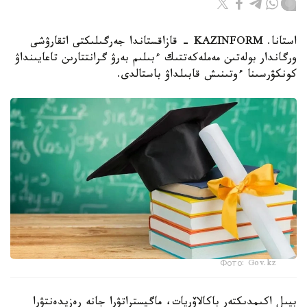
استانا. KAZINFORM - قازاقستاندا جەرگىلىكتى اتقارۋشى
ورگاندار بولەتىن مەملەكەتتىك ءبىلىم بەرۋ گرانتتارىن تاعايىنداۋ
كونكۋرسىنا ءوتىنىش قابىلداۋ باستالدى.
Фото: Gov.kz
بيىل اكىمدىكتەر باكالاۆريات، ماگيستراتۋرا جانە رەزيدەنتۋرا