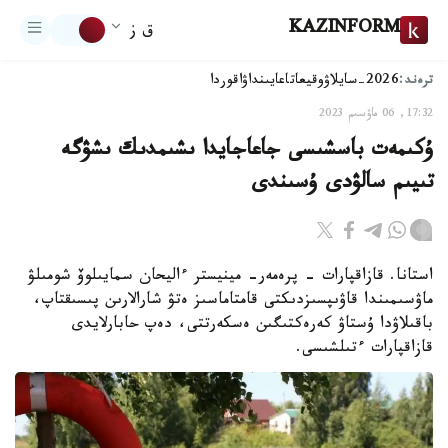
KAZINFORM
ق ز
ترەند:
2026-سايلاۋ
وقيعا
تاعايىنداۋ
اقوردا
17:32, 06 ماۋسىم 2023
ۇكىمەت باسشىسى جاعاجايدا ىشىمدىك ىشۋگە
تىيىم سالۋدى ۇسىندى
استانا. قازاقپارات - پرەمەر- مينيستر ءاليحان سمايىلوۆ شومىلۋ
ماۋسىمىندا قاۋىپسىزدىكتى قامتاماسىز ەتۋ شارالارىن پىسىقتاپ،
باقىلاۋدا ۇستاۋ كەرەكتىگىن ەسكەرتتى، دەپ حابارلايدى
قازاقپارات ءتىلشىسى.