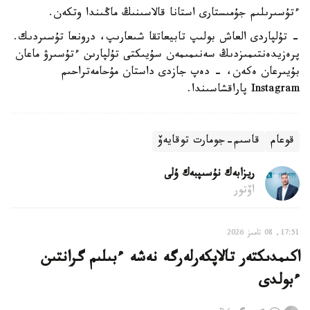
ءتۇسىرىلىم جۇمىستارى استانا قالاسىنىڭ ماڭىندا وتكەن.
- تۇلپاردى العاش بولىپ تابيعاتقا شىعارىپ، درونعا تۇسىردىك.
پرەزيدەنتىمىزدىڭ سەنىمىمەن سۇيىكتى تۇلپارىن ءتۇسىرۋ ماعان
بۇيىرعان ەكەن، - دەپ جازدى داستان مۇحامەتراحىم
Instagram پاراقشاسىندا.
قوعام
قاسىم-جومارت توقايەۆ
ريزابەك نۇسىپبەك ۇلى
اۆتور
17:51, 08 تامىز 2026
اكىمدىكتەر تالاپكەرلەرگە نەشە ءبىلىم گرانتىن
ءبولدى