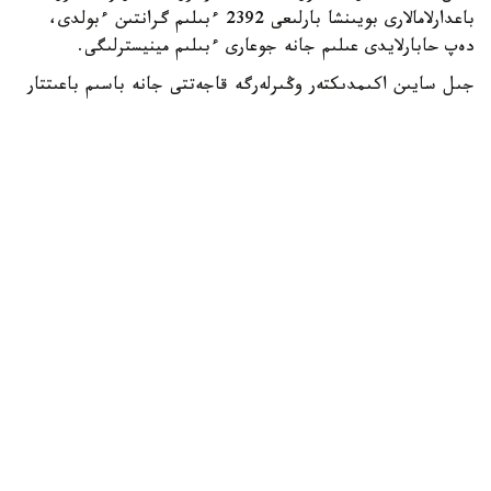
باعدارلامالارى بويىنشا بارلىعى 2392 ءبىلىم گرانتىن ءبولدى،
دەپ حابارلايدى عىلىم جانە جوعارى ءبىلىم مينيسترلىگى.
جىل سايىن اكىمدىكتەر وڭىرلەرگە قاجەتتى جانە باسىم باعىتتار
بويىنشا مامانداردى ماقساتتى دايارلاۋ ءۇشىن ءبىلىم بەرۋ
گرانتتارىن ۇسىنادى.
- بيىل جەرگىلىكتى اتقارۋشى ورگاندار باكالاۆريات، ماگيستراتۋرا
جانە رەزيدەنتۋرا باعدارلامالارى بويىنشا وقۋعا 2392 ءبىلىم بەرۋ
گرانتىن ءبولدى،-دەلىنگەن مينيسترلىك حابارلاماسىندا.
ەڭ كوپ گرانت استانا قالاسىندا قاراستىرىلعان - 303.
شىمكەنت قالاسىنىڭ اكىمدىگى 285، شىعىس قازاقستان وبلىسى
270 گرانت ءبولدى.
باتىس قازاقستان وبلىسىندا – 211، اباي جانە تۇركىستان
وبلىستارىندا – 200 دەن، اقمولا وبلىسىندا – 199، قاراعاندى
وبلىسىندا – 198، اتىراۋ وبلىسىندا – 187، ماڭعىستاۋ
وبلىسىندا 163 گرانت قاراستىرىلعان. قالعان وڭىرلەردىڭ
ءارقايسىسى 100 گە جۋىق گرانت ۇسىندى.