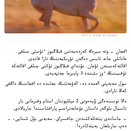
Фото: Кадр из видео
اقجان - وتە سيرەك كەزدەسەتىن قىلاڭبوز ءتۇستى جىلقى.
عاناتلى جانە تابىس دەگەن تۇرىكمەننىڭ تازا قاندى
اقالتەكەسىنەن تۋعان. مۇنداي قىلاڭبوز تۇكتى جىلقى اقالتەكە
تۇقىمىنىڭ ءوز ىشىندە 3 پايىزعا جەتپەيدى.
سول سەبەپتى الەمدە دە، الەۋمەتتىك جەلىدە دە اقجاننىڭ داڭقى
كەڭ تارادى.
دالا توسىندەگى ۆيدەونى 2 ميلليوننان استام وقىرمانى بار
تانىمال بلوگەر داستان مۇحامەتراحىم پاراقشاسىندا جاريالادى.
- جاساندى ينتەللەكتىدەن جاقسىراق. سەبەبى بۇل شىنايى، -
دەپ جازىلعان بەينەكادردا.