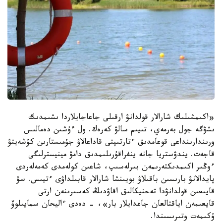
«اكىمشىلىك شارالار قولدانۋ ارقىلى جاعاجايلاردا ىشىمدىك
ىشۋگە جول بەرمەي، تىيىم سالۋ كەرەك. ول ءۇشىن دەمالىس
ورىندارىنداعى قوعامدىق ءتارتىپتى قاداعالاۋ جۇمىستارىن كۇشەيتۋ
قاجەت. يندۋستريا جانە ينفراقۇرىلىمدىق دامۋ مينيسترلىگى
ءوڭىر اكىمدىكتەرىمەن بىرلەسىپ، شاعىن كولەمدى كەمەلەردى
پايدالانۋ بارىسىن باقىلاۋ بويىنشا شارالار قابىلداۋى ءتيىس. سۋ
قايىعىن قولدانۋدا تەحنيكالىق اقاۋدىڭ كەسىرىنەن ارتى
قايعىمەن اياقتالعان جاعدايلار بار»، - دەدى ءاليحان سمايىلوۆ
ۇكىمەت وتىرىسىندا.