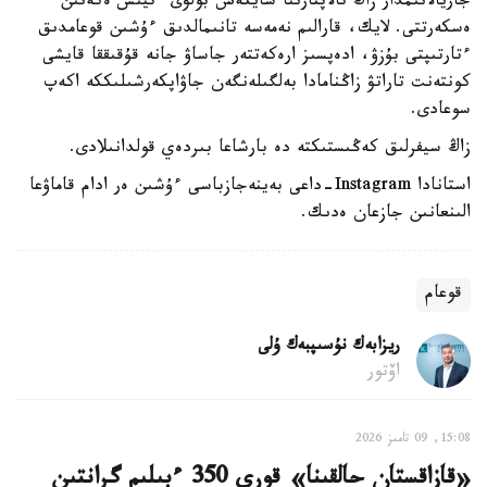
جاريالانىمدار زاڭ تالاپتارىنا سايكەس بولۋى ءتيىس ەكەنىن
ەسكەرتتى. لايك، قارالىم نەمەسە تانىمالدىق ءۇشىن قوعامدىق
ءتارتىپتى بۇزۋ، ادەپسىز ارەكەتتەر جاساۋ جانە قۇقىققا قايشى
كونتەنت تاراتۋ زاڭنامادا بەلگىلەنگەن جاۋاپكەرشىلىككە اكەپ
سوعادى.
زاڭ سيفرلىق كەڭىستىكتە دە بارشاعا بىردەي قولدانىلادى.
استانادا Instagram-داعى بەينەجازباسى ءۇشىن ەر ادام قاماۋعا
الىنعانىن جازعان ەدىك.
قوعام
ريزابەك نۇسىپبەك ۇلى
اۆتور
15:08, 09 تامىز 2026
«قازاقستان حالقىنا» قورى 350 ءبىلىم گرانتىن