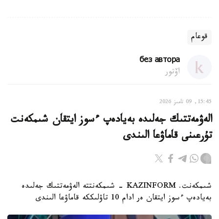
قوعام
без автора
اۆتور
15:45, 09 تامىز 2026
الەۋمەتتىك جەلىدە بەيادەپ ءسوز ايتقان شىمكەنت
تۇرعىنى قاماۋعا الىندى
شىمكەنت. KAZINFORM - شىمكەنتتە الەۋمەتتىك جەلىدە
بەيادەپ ءسوز ايتقان ەر ادام 10 تاۋلىككە قاماۋعا الىندى