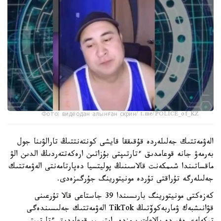
Фото: видеодан алынған скрин/ t.me/POLICE_of_KZ
الەۋمەتتىك جەلىلەردە قۇقىققا قايشى كونتەنتتىڭ تارالۋىنا جول
بەرمەۋ جانە قوعامدىق ءتارتىپتى بۇزاتىن ارەكەتتەردىڭ الدىن الۋ
ماقساتىندا شىمكەنت قالاسىنىڭ پوليتسيا دەپارتامەنتى الەۋمەتتىك
جەلىلەرگە تۇراقتى تۇردە مونيتورينگ جۇرگىزەدى.
كەزەكتى مونيتورينگ بارىسىندا 39 جاستاعى قالا تۇرعىنى
قۋانىشبەك ۋماربەكوۆتىڭ TikTok الەۋمەتتىك جەلىسىندەگى