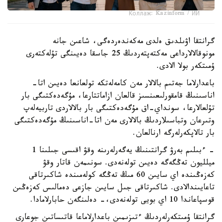
Коллаж: Kazinform / ИИ
گرانتقا اۋىلدىق ەلدى مەكەندەردەگى، شاعىن جانە
مونوقالالارداعى مەكتەپتەردىڭ 25 جاسقا دەيىنگى تۇلەكتەرى
ۇمىتكەر بولا الادى.
باعدارلاما جەتىم بالالار مەن كامەلەتكە تولعانعا دەيىن اتا-
اناسىنىڭ قامقورلىعىنسىز قالعان ازاماتتارعا، مۇگەدەكتىگى بار
تۇلعالارعا، سونداي-اق مۇگەدەكتىگى بار بالالاردى تاربيەلەپ
وتىرعان وتباسىلاردىڭ بالالارى مەن اتا-اناسىنىڭ مۇگەدەكتىگى
بار تالاپكەرلەرگە ارنالعان.
- ءبىلىم بەرۋ گرانتىنىڭ يەگەرلەرىنە وقۋ اقىسى جىلىنا 1
ميلليون تەڭگەگە دەيىن تولەنەدى. سونىمەن قاتار وقۋ
كەزەڭىندە اي سايىن 60 مىڭ تەڭگە كولەمىندە شاكىرتاقى
تاعايىندالادى. شاكىرتاقى جىل سايىن جازعى دەمالىس كەزەڭىن
قوسپاعاندا 10 اي بويى تولەنەدى،- دەلىنگەن حابارلامادا.
گرانتقا ۇمىتكەرلەردىڭ ءتىزىمىن باعدارلاماعا قاتىساتىن جوعارى