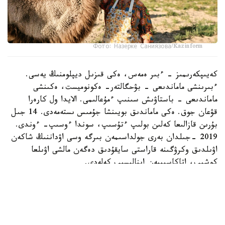
Фото: Назерке Саниязова/Kazinform
كەيىپكەرىمىز - ءبىر ەمەس، ەكى قىزىل ديپلومنىڭ يەسى.
ءبىرىنشى ماماندىعى - بۋحگالتەر- ەكونوميست، ەكىنشى
ماماندىعى - باستاۋىش سىنىپ ءمۇعالىمى. الايدا ول كارەرا
قۋعان جوق. ەكى ماماندىق بويىنشا جۇمىس ىستەمەدى. 14 جىل
بۇرىن قازالىعا كەلىن بولىپ ءتۇسىپ، سوندا ءوسىپ- ءوندى.
2019 -جىلدان بەرى جولداسىمەن بىرگە وسى اۋداننىڭ شاكەن
اۋىلدىق وكرۋگىنە قاراستى سايقۇدىق دەگەن مالشى اۋىلعا
كوشىپ، اتاكاسىپپەن اينالىسىپ كەلەدى.
- اۋەلگى كەزدە ءشوپ شاۋىپ، ونى ساتىپ كۇنەلتتىك. كەيىن
جەر الىپ، قوي، سيىر، جىلقى باسىن كوبەيتتىك. تۇيە
شارۋاشىلىعىنا دەن قويعالى بەس جىلعا جۋىقتادى. كاسىبىمىز
ەكى باس تۇيە ساتىپ الۋدان باستالدى. ءوزىم بالا كۇنىمنەن بۇل