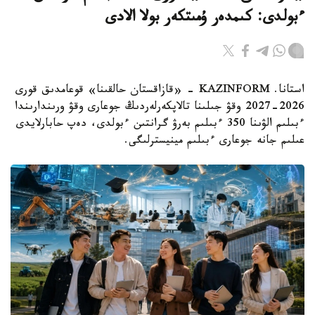
ءبولدى: كىمدەر ۇمىتكەر بولا الادى
استانا. KAZINFORM - «قازاقستان حالقىنا» قوعامدىق قورى
2026-2027 وقۋ جىلىنا تالاپكەرلەردىڭ جوعارى وقۋ ورىندارىندا
ءبىلىم الۋىنا 350 ءبىلىم بەرۋ گرانتىن ءبولدى، دەپ حابارلايدى
عىلىم جانە جوعارى ءبىلىم مينيسترلىگى.