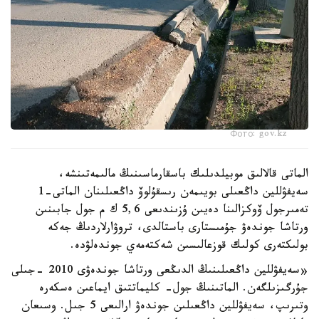
Фото: gov.kz
الماتى قالالىق موبيلدىلىك باسقارماسىنىڭ مالىمەتىنشە،
سەيفۋللين داڭعىلى بويىمەن رىسقۇلوۆ داڭعىلىنان الماتى-1
تەمىرجول ۆوكزالىنا دەيىن ۇزىندىعى 5,6 ك م جول جابىنىن
ورتاشا جوندەۋ جۇمىستارى باستالدى، تروۋارلاردىڭ جەكە
بولىكتەرى كولىك قوزعالىسىن شەكتەمەي جوندەلۋدە.
«سەيفۋللين داڭعىلىنىڭ الدىڭعى ورتاشا جوندەۋى 2010 -جىلى
جۇرگىزىلگەن. الماتىنىڭ جول- كليماتتىق ايماعىن ەسكەرە
وتىرىپ، سەيفۋللين داڭعىلىن جوندەۋ ارالىعى 5 جىل. وسىعان