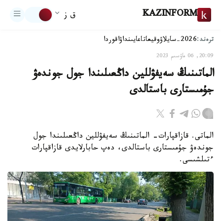
KAZINFORM
ق ز
ترەند:
2026-سايلاۋ
وقيعا
تاعايىنداۋ
اقوردا
20:09, 06 ماۋسىم 2023
الماتىنىڭ سەيفۋللين داڭعىلىندا جول جوندەۋ
جۇمىستارى باستالدى
الماتى. قازاقپارات- الماتىنىڭ سەيفۋللين داڭعىلىندا جول
جوندەۋ جۇمىستارى باستالدى، دەپ حابارلايدى قازاقپارات
ءتىلشىسى.