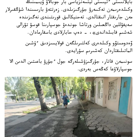
بايلانىستى ءتيىستى ليتسەنزياسى بار جوبالاۋ ۇيىمىنىڭ
وكىلدەرىمەن تەكسەرۋ جۇرگىزىلدى. زەرتتەۋ بارىسىندا شۇڭقىرلار
مەن جارىقتار انىقتالدى. تەحنيكالىق قورىتىندى نەگىزىندە
سەيفۋللين داڭعىلىن ورتاشا جوندەۋ جوسپارىنا قوسۋ تۋرالى
شەشىم قابىلداندى»، - دەپ حابارلادى باسقارمادان.
ۆەدومستۆو وكىلدەرى كەلتىرىلگەن قولايسىزدىق ءۇشىن
الماتىلىقتاردان كەشىرىم سۇرايدى.
سونىمەن قاتار، جۇرگىزۋشىلەرگە جول ءجۇرۋ باعىتىن الدىن الا
جوسپارلاۋعا كەڭەس بەردى.