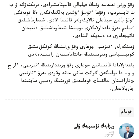
وقۋ ورنى نەمەسە ونىڭ فيليالى قالىپتاستىرادى. ىرىكتەۋگە ۇ ب
ت تاپسىرىپ، وقۋعا ءتۇسۋ ءۇشىن بەلگىلەنگەن ەڭ تومەنگى
ءوتۋ بالىن جيناعان تالاپكەرلەر قاتىسا الادى. شىعارماشىلىق
ءبىلىم بەرۋ باعدارلامالارى بويىنشا شىعارماشىلىق ەمتيحان
ناتيجەلەرى دە ەسەپكە الىنادى.
ۇمىتكەرلەر ءتىزىمى جوعارى وقۋ ورنىنىڭ كونكۋرستىق
كوميسسياسى وتىرىسىنىڭ حاتتاماسىمەن راسىمدەلەدى.
باعدارلاماعا قاتىساتىن جوعارى وقۋ ورىندارىنىڭ ءتىزىمى، ءار ج
و و- عا بولىنگەن گرانت سانى جانە ولاردى بەرۋ ءتارتىبى
«قازاقستان حالقىنا» قوعامدىق قورىنىڭ رەسمي سايتىندا
جاريالانعان.
قوعام
ريزابەك نۇسىپبەك ۇلى
اۆتور