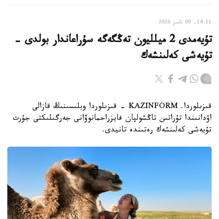
14:11, 09 تامىز 2026
تۇيەمدى 2 ميلليون تەڭگەگە سۇراعاندار بولدى -
تۇيەشى كەلىنشەك
قىزىلوردا. KAZINFORM - قىزىلوردا وبلىسىنىڭ قازالى
اۋدانىندا تۇراتىن تاڭشولپان فايزراحمانوۆانى جەرگىلىكتى جۇرت
تۇيەشى كەلىنشەك رەتىندە تانيدى.