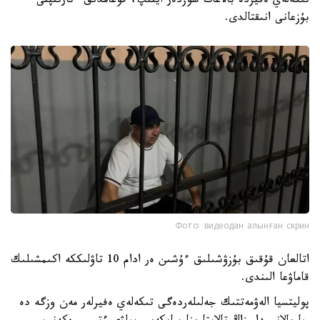
تىكەلەي ەفيردە بالاعات سوزدەر ايتىپ، قوعامدىق ءتارتىپتى
بۇزعانى انىقتالدى.
Фото: видеодан алынған скрин
اتالعان قۇقىق بۇزۋشىلىق ءۇشىن ەر ادام 10 تاۋلىككە اكىمشىلىك
قاماۋعا الىندى.
پوليتسيا الەۋمەتتىك جەلىلەردەگى تىكەلەي ەفيرلەر مەن وزگە دە