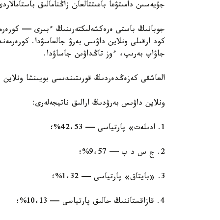
جۇيەسىن دامىتۋعا باعىتتالعان زاڭنامالىق باستامالار
كود ارقىلى ونلاين داۋىس بەرۋ جالعاسۋدا. كورەرمەن
جاۋاپ بەرىپ، ءوز تاڭداۋىن جاساۋدا.
العاشقى كەزەڭدەردىڭ قورىتىندىسى بويىنشا ونلاين د
ونلاين داۋىس بەرۋدىڭ ارالىق ناتيجەلەرى:
1. ادىلەت» پارتياسى — 42،53%؛
2. ج س د پ — 9،57%؛
3. «بايتاق» پارتياسى — 1،32%؛
4. قازاقستاننىڭ حالىق پارتياسى — 10،13%؛