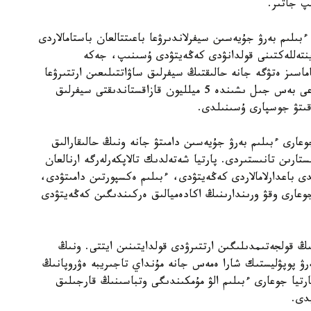
پ جاتىر.
ىلىم بەرۋ جۇيەسىن سيفرلاندىرۋعا باعىتتالعان باستامالاردى
 ينتەللەكتىنى قولدانۋدى كەڭەيتۋدى ۇسىنىپ، جەكە
ماسىز ەتۋگە جانە حالىقتىڭ سيفرلىق ساۋاتتىلىعىن ارتتىرۋعا
باسىمدىق بەرەتىنىن مالىمدەدى. سونىمەن قاتار الداعى بەس جىل ىشىندە 5 ميلليون قازاقستاندىقتى سيفرلىق
وقىتۋ جوسپارى ۇسىنىلدى.
دالى جوعارى ءبىلىم بەرۋ جۇيەسىن دامىتۋ جانە ونىڭ حالىقارالىق
ستارىن تانىستىردى. پارتيا شەتەلدىك تالاپكەرلەرگە ارنالعان
 باعدارلامالاردى كەڭەيتۋدى، ءبىلىم ەكسپورتىن دامىتۋدى،
وعارى وقۋ ورىندارىنىڭ اكادەميالىق ەركىندىگىن كەڭەيتۋدى
 قولجەتىمدىلىگىن ارتتىرۋدى قولدايتىنىن ايتتى. ونىڭ
ەرۋ پوپۋليستىك شارا ەمەس جانە مۇنداي تاجىريبە ەۋروپانىڭ
رتيا جوعارى ءبىلىم الۋ مۇمكىندىگى وتباسىنىڭ قارجىلىق
دى.