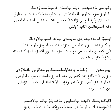
گيالىق مادەنيەتتى ەرتە جاستان قالىپتاستىرۋدىڭ
 اعارتۋ جۇمىستارى بالاباقشادان باستاپ مەملەكەتتىك باسقارۋ
جۇيەسىنە دەيىن ۇزدىكسىز جۇرگىزىلۋى قاجەت. سونداي-اق پارتيا وسى ۋاقىتقا دەيىن 150 مىڭنان استام ادامدى
زەگە اسىرعانىن اتاپ ءوتتى.
يىنوۆ كوللەدجدەردى بەيىندى جەكە كومپانيالاردىڭ
پىكىرىنشە، بۇل ءتاسىل ستۋدەنتتەردىڭ وقۋ بارىسىندا
نان كەيىن ماماندىعى بويىنشا جۇمىسقا ورنالاسۋىنا مۇمكىندىك
يتۋعا ىقپال ەتەدى.
لوممەن — اۋىلعا» باعدارلاماسىنىڭ ورىندالۋىن باقىلاۋدى
ىلۋىن قاداعالاۋ تەتىكتەرىن جەتىلدىرۋ قاجەت دەپ سانايدى.
ندارىنا تۇسكەن تۇلەكتەر وقۋىن اياقتاعاننان كەيىن تۋعان
ىن ءبىلدىردى.
گوگتەردىڭ ەڭبەك جاعدايىن جاقسارتۋ جانە جالاقىسىن
ا الەۋمەتتىك ساياساتتى جەتىلدىرۋگە جانە ءبىلىم بەرۋ