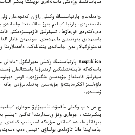
ساياساتتىڭ وزەكتى ماسەلەلەرى بويىنشا پىكىر الماسى
«ادىلەت» پارتياسىنىڭ وكىلى راۋان كەنجەحان ۇلى ءب
تانىستىردى. پارتيا ءبىلىم بەرۋ سالاسىندا جاساندى
دەرەكتەردى قورعاۋعا، تسيفرلىق قاۋىپسىزدىكتى قامتا
تەحنولوگيالار مەن جاساندى ينتەللەكت داعدىلارىنا 
Respublica پارتياسىنىڭ وكىلى مەيرامگۇل ءما
باسەكەگە قابىلەتتىلىگىن ارتتىرۋعا باعىتتالعان ۇسىنى
سيفرلىق قابىلداۋ جۇيەسىن ەنگىزۋدى، قوس ديپلومدى
تاۋەلسىز اككرەديتتەۋ جۇيەسىن جەتىلدىرۋدى جانە ج
ۇسىندى.
ج س د پ وكىلى ماقسۋت ناسيبۋلوۆ جوعارى ءبىلىمنىڭ
پىكىرىنشە، جوعارى وقۋ ورىندارىندا تەگىن ءبىلىم ب
بىرقاتار ەلىندە ءساتتى جۇزەگە اسىرىلىپ كەلەدى. پا
جاعدايىنا عانا تاۋەلدى بولماۋى ءتيىس دەپ ەسەپتەي