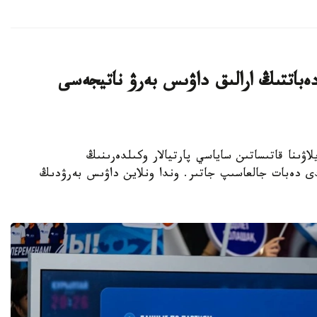
ەباتتىڭ ارالىق داۋىس بەرۋ ناتيجەسى
رىلتاي سايلاۋىنا قاتىساتىن ساياسي پارتيالار وكىلدەرىنىڭ
لدى دەبات جالعاسىپ جاتىر. وندا ونلاين داۋىس بەرۋدىڭ