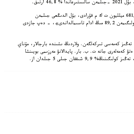
«تەڭىز تاسىمالىنىڭ جۇك اينالىمى 2022 -جىلى 681,9 ميلليون ت ك م قۇرادى، بۇل الدىڭعى جىلمەن
سالىستىرعاندا % 23,3 ارتىق. وتكەن جىلى تەڭىز كولىگىمەن 89,2 مىڭ ادام تاسىمالداندى»، - دەپ جازدى
ەسكە سالا كەتەيىك، قازاقستاندا 2022 -جىلى 282 تەڭىز كەمەسى تىركەلگەن. ولاردىڭ ىشىندە بارجالار، مۇناي
تۋ كەمەلەرى جانە ت. ب. بار. پايدالانۋ مەرزىمى بويىنشا