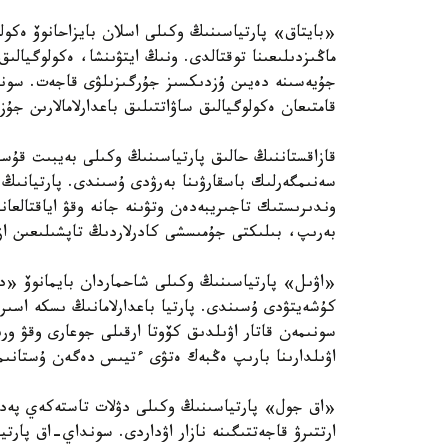
«بايتاق» پارتياسىنىڭ وكىلى اسلان بايزاحانوۆ ەكولو
ماڭىزدىلىعىنا توقتالدى. ونىڭ ايتۋىنشا، ەكولوگيالىق
قامتىعان ەكولوگيالىق ساۋاتتىلىق باعدارلامالارىن جۇ
قازاقستاننىڭ حالىق پارتياسىنىڭ وكىلى بەيبىت قۇسا
سەنىمگەرلىك باسقارۋىنا بەرۋدى ۇسىندى. پارتيانىڭ 
وندىرىستىك تاجىريبەدەن وتۋىنە جانە وقۋ اياقتالعان
بەرىپ، بىلىكتى جۇمىسشى كادرلاردىڭ تاپشىلىعىن ازا
«اۋىل» پارتياسىنىڭ وكىلى شاحماردان بايمانوۆ «ديپ
كۇشەيتۋدى ۇسىندى. پارتيا باعدارلامانىڭ ىسكە اسىر
سونىمەن قاتار اۋىلدىق كۆوتا ارقىلى جوعارى وقۋ ورى
اۋىلدارىنا بارىپ ەڭبەك ەتۋى ءتيىس دەگەن ۇستانىم
«اق جول» پارتياسىنىڭ وكىلى دۋلات تاستەكەي پەدا
ارتتىرۋ قاجەتتىگىنە نازار اۋداردى. سونداي-اق پارتي