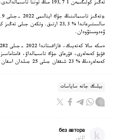
تەڭىز كولىگىمەن 1 193,7 مىڭ توننا تاسىمالداندى، بۇل 2021 -جىلمەن سالىستىرعاندا % 46,8 ارتىق.
ۆەدومستۆودان.
قۇيۋ كەمەلەرى، قۇرعاق جۇك تاسىمالداۋ، قامتاماسىز ە
كەمەلەردىڭ % 23 شىققان جىلى 25 جىلدان اسقان، تەڭىز كولىگىنىڭ% 9,9 شىققان جىلى 5 جىلدان از.
بيلىك جانە ساياسات
без автора
اۆتور