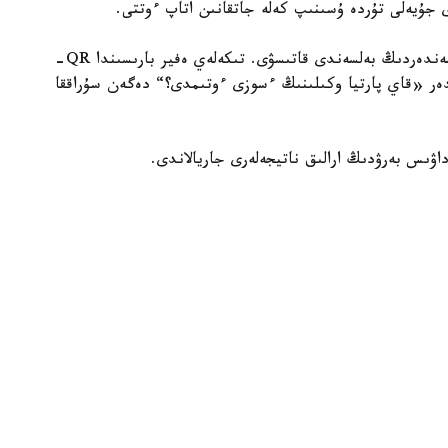
دى جۇيەلى تۇردە ۇسىنىپ كەلە جاتقانىن اتاپ ءوتتى.
جوبانىڭ باستى ەرەكشەلىكتەرىنىڭ ءبىرى — كورەرمەندەردىڭ بەلسەندى قاتىسۋى. تىكەلەي ەفير بارىسىندا QR-
دەر «قاي پارتيا وكىلىنىڭ ءسوزى ءوتىمدى؟“ دەگەن سۇراققا
اۋىس بەرۋدىڭ ارالىق ناتيجەلەرى جاريالاندى.