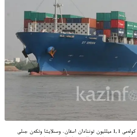
2022 -جىلى تەڭىز كولىگىمەن تاسىمالدانعان جۇك كولەمى 1,1 ميلليون توننادان اسقان. وسىلايشا وتكەن جىلى