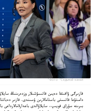
Фото: "Седьмой канал"
قازىرگى ۋاقىتقا دەيىن قاتىسۋشىلار وزدەرىنىڭ سايلاۋ
دامىتۋعا قاتىستى باستامالارىن ۇسىندى. قازىر دەبات
بىرىنە سۇراق قويىپ، سايلاۋالدى باعدارلامالارداعى ب