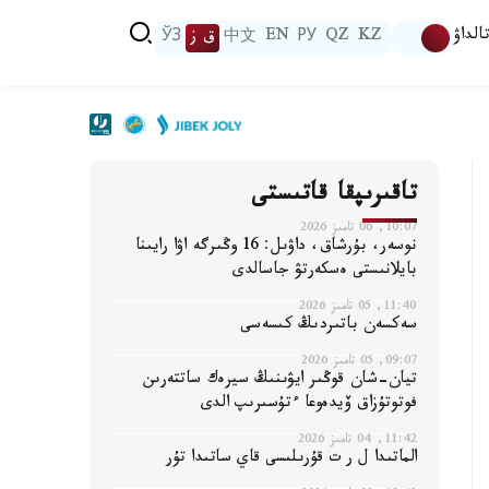
الداۋ
KZ
QZ
РУ
EN
中文
ق ز
ЎЗ
تاقىرىپقا قاتىستى
10:07, 06 تامىز 2026
نوسەر، بۇرشاق، داۋىل: 16 وڭىرگە اۋا رايىنا
بايلانىستى ەسكەرتۋ جاسالدى
11:40, 05 تامىز 2026
سەكسەن باتىردىڭ كىسەسى
09:07, 05 تامىز 2026
تيان-شان قوڭىر ايۋىنىڭ سيرەك ساتتەرىن
فوتوتۇزاق ۆيدەوعا ءتۇسىرىپ الدى
11:42, 04 تامىز 2026
الماتىدا ل ر ت قۇرىلىسى قاي ساتىدا تۇر