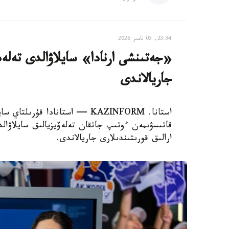
23:34, 05 تامىز 2026
«جەتىنشى ارنادا» سايلاۋالدى تەلەد
جاريالاندى
استانا. KAZINFORM — استانادا قۇ
قاتىسۋىمەن ءوتىپ جاتقان تەلەۆيزيالىق سايلاۋا
ارالىق قورىتىندىلارى جاريالاندى.