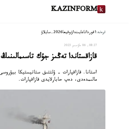
KAZINFORM
ترەند:
اقوردا
تاعايىنداۋ
وقيعا
2026-سايلاۋ
08:27, 06 ماۋسىم 2023
قازاقستاندا تەڭىز جۇك تاسىمالىنىڭ
استانا. قازاقپارات - ۇلتتىق ستاتيستيكا بيۋروس
مالىمدەدى، دەپ حابارلايدى قازاقپارات.