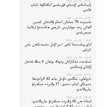
15:42, 03 تامىز 2026
زايسانداعى اۋەجاي قۇرىلىسى اياقتالۋعا تاياپ
قالدى
15:06, 03 تامىز 2026
ەلىمىزدە 70 جىلدان استام ۋاقىتتان كەيىن
العاش رەت جولبارىس تاريحي مەكەندەۋ ارەالىنا
جىبەرىلدى
14:52, 03 تامىز 2026
اباي وبلىسىندا تاعى ءبىر اۋىل ىشىمدىكتەن باس
تارتتى
14:23, 03 تامىز 2026
شىلدەدە شەكارادان وتپەك بولعان 4 مىڭ شەتەل
ازاماتى ۇستالدى
07:12, 03 تامىز 2026
نايزاعاي، شاڭدى داۋىل جانە 42 گرادۋسقا
دەيىنگى اپتاپ ىستىق: 17 وڭىردە ەسكەرتۋ
جاريالاندى
08:05, 02 تامىز 2026
استانا مەن 16 وڭىردە ەسكەرتۋ جاريالاندى: