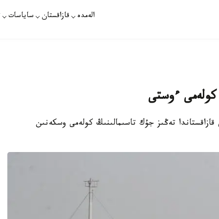
الەمدە
قازاقستان
ساياسات
ت
 كولەمى ءوستى
ى قازاقستاندا تەڭىز جۇك تاسىمالىنىڭ كولەمى وسكەنىن