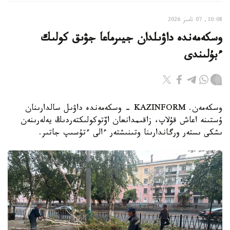
10:08, 07 تامىز 2026
وسكەمەندە داۋىلدان جيىرماعا جۋىق كولىك
ءبۇلىندى
وسكەمەن. KAZINFORM - وسكەمەندە داۋىل سالدارىنان
ۇستىنە اعاش قۇلاپ، زاقىمدانعان اۆتوكولىكتەردىڭ يەلەرىنەن
ىشكى ىستەر ورگاندارىنا وتىنىشتەر ءالى ءتۇسىپ جاتىر.