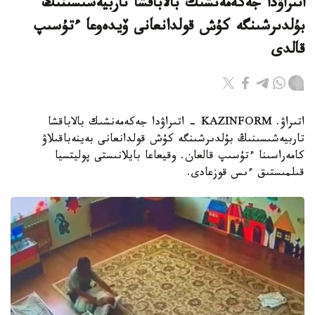
اتىراۋدا جەكەمەنشىك بالاباقشا تاربيەشىسىنىڭ
بۇلدىرشىنگە كۇش قولدانعانى ۆيدەوعا ءتۇسىپ
قالدى
اتىراۋ. KAZINFORM - اتىراۋدا جەكەمەنشىك بالاباقشا
تاربيەشىسىنىڭ بۇلدىرشىنگە كۇش قولدانعانى بەينەباقىلاۋ
كامەراسىنا ءتۇسىپ قالعان. وقيعاعا بايلانىستى پوليتسيا
قىلمىستىق ءىس قوزعادى.