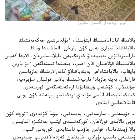
فوتو: ۆيدەودان الىنعان سكرين
بالانىڭ اتا-اناسىنىڭ ايتۋىنشا، ءبۇلدىرشىن جەكەمەنشىك
بالاباقشاعا نەبارى بەس كۇن بارعان. العاشىندا ونىڭ
مازاسىزدانۋىن بەيىمدەلۋ كەزەڭىمەن بايلانىستىرعان. الايدا كەيىن
بالاسىنىڭ قۇلاعىنان قان اعىپ، يىعىندا تىستەلگەن ءىز بارىن
بايقاپ، بالاباقشاداعى بەينەباقىلاۋ كامەرالارىنىڭ جازباسىن
قاراعان. بەينەجازبادا تاربيەشىنىڭ بالانى قولىنان سۇيرەپ،
جۇلقىلاپ، كۇشتەپ ۇيىقتاتۋعا ارەكەتتەنگەنى كورىنەدى.
كىشكەنتايدىڭ اناسى مۇنداي ارەكەتتەر بىرنەشە كۇن بويى
قايتالانعانىن ايتادى.
- دۇيسەنبى، سارسەنبى، بەيسەنبى، جۇما كۇندەرى ءتورت كۇن
بويى بالامدى قورلاعان. كورگەنىمدى ايتىپ جەتكىزە المايمىن.
بالا ۇيىقتاماسا، قولىن جاۋىپ تاستايدى. كورپەنى الىپ،
ۇستىنەن باسىپ تۇرادى. شايقاعان كەزدە لاقتىرىپ جىبەرەدى.