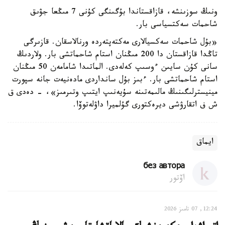
ونىڭ سوزىنشە، قازاقستاندا بۇگىنگى كۇنى 7 مىڭعا جۋىق
شاحمات سەكتسياسى بار.
«بۇل شاحمات سەكسيالارى مەكتەپتەردە ورنالاسقان. قازىرگى
تاڭدا قازاقستان دا 200 مىڭنان استام شاحماتشى بار. ولاردىڭ
سانى كۇن سايىن ءوسىپ كەلەدى. الماتىدا شامامەن 50 مىڭنان
استام شاحماتشى بار. ءبىز بۇل سانداردى مادەنيەت جانە سپورت
مينيسترلىگىنىڭ مالىمەتىنە سۇيەنىپ ايتىپ وتىرمىز»، - دەدى ق
ش ف اتقارۋشى ديرەكتورى گۇلميرا داۋلەتوۆا.
ايماق
без автора
اۆتور
12:24, 07 تامىز 2026