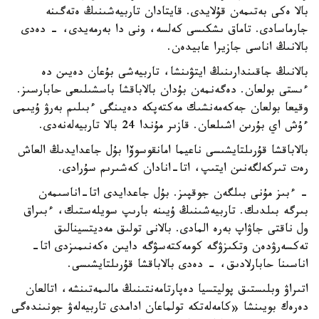
بالا ەكى بەتىمەن قۇلايدى. قايتادان تاربيەشىنىڭ ەتەگىنە
جارماسادى. تاماق ىشكىسى كەلسە، ونى دا بەرمەيدى، - دەدى
بالانىڭ اناسى جازيرا عابيدەن.
بالانىڭ جاقىندارىنىڭ ايتۋىنشا، تاربيەشى بۇعان دەيىن دە
ءىستى بولعان. دەگەنمەن بۇدان بالاباقشا باسشىلىعى حابارسىز.
وقيعا بولعان جەكەمەنشىك مەكتەپكە دەيىنگى ءبىلىم بەرۋ ۇيىمى
ءۇش اي بۇرىن اشىلعان. قازىر مۇندا 24 بالا تاربيەلەنەدى.
بالاباقشا قۇرىلتايشىسى ناعيما امانقوسوۆا بۇل جاعدايدىڭ العاش
رەت تىركەلگەنىن ايتىپ، اتا-انادان كەشىرىم سۇرادى.
- ءبىز مۇنى بىلگەن جوقپىز. بۇل جاعدايدى اتا-اناسىمەن
بىرگە بىلدىك. تاربيەشىنىڭ ۇيىنە بارىپ سويلەستىك، ءبىراق
ول ناقتى جاۋاپ بەرە المادى. بالانى تولىق مەديتسينالىق
تەكسەرۋدەن وتكىزۋگە كومەكتەسۋگە دايىن ەكەنىمىزدى اتا-
اناسىنا حابارلادىق، - دەدى بالاباقشا قۇرىلتايشىسى.
اتىراۋ وبلىستىق پوليتسيا دەپارتامەنتىنىڭ مالىمەتىنشە، اتالعان
دەرەك بويىنشا «كامەلەتكە تولماعان ادامدى تاربيەلەۋ جونىندەگى