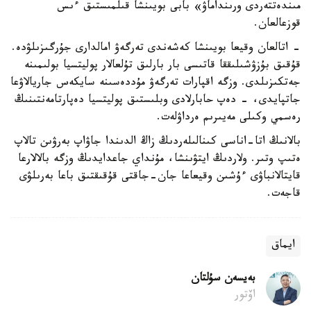
مىندەتتەردى ورىنداماۋ» بابى بويىنشا قىلمىستىق ءىس
قوزعالعان.
- اتالعان وقيعا بويىنشا كەشەندى تەرگەۋ امالدارى جۇرگىزىلۋدە.
قۇقىق بۇزۋشىلىققا قاتىسى بار بارلىق تۇلعالار پوليتسيا بولىمىنە
جەتكىزىلدى. وزگە اقپارات تەرگەۋ مۇددەسىنە سايكەس جاريالاۋعا
جاتپايدى، - دەپ حابارلادى وبلىستىق پوليتسيا دەپارتامەنتىنىڭ
رەسمي وكىلى مەيىرىم ەرداۋلەت.
بالانىڭ اتا-اناسى كىنالىلەردىڭ زاڭ الدىندا جاۋاپ بەرۋىن تالاپ
ەتىپ وتىر. ولاردىڭ ايتۋىنشا، مۇنداي جاعدايدىڭ وزگە بالالارعا
قايتالانباۋى ءۇشىن وقيعاعا جان-جاقتى قۇقىقتىق باعا بەرىلۋى
قاجەت.
ايماق
بەيسەن سۇلتان
اۆتور