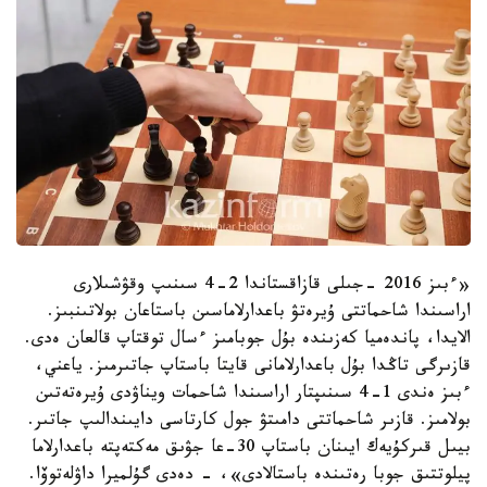
«ءبىز 2016 -جىلى قازاقستاندا 2-4 سىنىپ وقۋشىلارى
اراسىندا شاحماتتى ۇيرەتۋ باعدارلاماسىن باستاعان بولاتىنبىز.
الايدا، پاندەميا كەزىندە بۇل جوبامىز ءسال توقتاپ قالعان ەدى.
قازىرگى تاڭدا بۇل باعدارلامانى قايتا باستاپ جاتىرمىز. ياعني،
ءبىز ەندى 1-4 سىنىپتار اراسىندا شاحمات ويناۋدى ۇيرەتەتىن
بولامىز. قازىر شاحماتتى دامىتۋ جول كارتاسى دايىندالىپ جاتىر.
بيىل قىركۇيەك ايىنان باستاپ 30-عا جۋىق مەكتەپتە باعدارلاما
پيلوتتىق جوبا رەتىندە باستالادى»، - دەدى گۇلميرا داۋلەتوۆا.