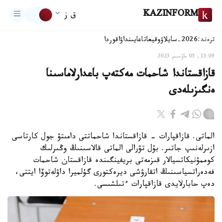
KAZINFORM
ق ز
ترەند:
2026-سايلاۋ
وقيعا
تاعايىنداۋ
اقوردا
15:09, 05 ماۋسىم 2023
قازاقستاندا شاحمات مەكتەپ باعدارلاماسىنا
ەنگىزىلەدى
الماتى. قازاقپارات - قازاقستاندا شاحماتتى دامىتۋ جول كارتاسى
ازىرلەنىپ جاتىر. بۇل تۋرالى الماتى قالاسىنىڭ وڭىرلىك
كوممۋنيكاتسيالار قىزمەتى بريفينگىندە قازاقستان شاحمات
فەدەراتسياسىنىڭ اتقارۋشى ديرەكتورى گۇلميرا داۋلەتوۆا ايتتى،
دەپ حابارلايدى قازاقپارات ءتىلشىسى.