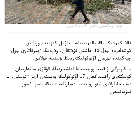
فوتو: وسكەمەن قالاسى اكىمدىگىنەن
قالا اكىمدىگىنىڭ مالىمەتىنشە، داۋىل كەزىندە ورتالىق
كوشەلەردە جەل 15 اعاشتى قۇلاتقان. ولاردىڭ ءبىرقاتارى جول
جيەگىندە تۇرعان اۆتوكولىكتەردىڭ ۇستىنە قۇلادى.
- قازىرگى ۋاقىتتا پوليتسياعا اعاشتاردىڭ قۇلاۋى سالدارىنان
كولىكتەرى زاقىمدانعان 17 اۆتوكولىك يەسىنەن ارىز ءتۇستى، -
دەپ حابارلادى شقو پوليتسيا دەپارتامەنتىنىڭ باسپا ءسوز
قىزمەتىنەن.
پوليتسياعا ءالى بارلىق زارداپ شەككەن كولىك يەلەرى جۇگىنىپ
ۇلگەرمەگەن بولۋى دا مۇمكىن.