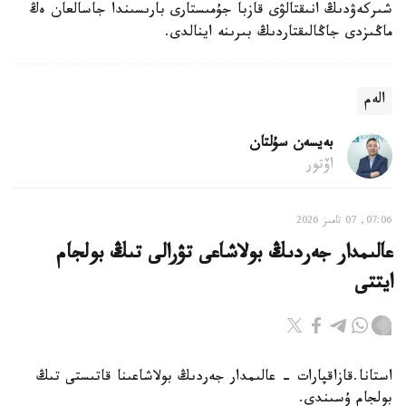
شىركەۋدىڭ انىقتالۋى قازبا جۇمىستارى بارىسىندا جاسالعان ەڭ
ماڭىزدى جاڭالىقتاردىڭ بىرىنە اينالدى.
الەم
بەيسەن سۇلتان
اۆتور
07:06, 07 تامىز 2026
عالىمدار جەردىڭ بولاشاعى تۋرالى تىڭ بولجام
ايتتى
استانا.قازاقپارات - عالىمدار جەردىڭ بولاشاعىنا قاتىستى تىڭ
بولجام ۇسىندى.