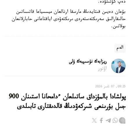
دەپ كۇتىلۋدە.
بۇعان دەيىن قىتايدىڭ مارسقا ارنالعان ميسسياعا قاتىساتىن
حالىقارالىق سەرىكتەستەردى ىرىكتەۋدى اياقتاعانى حابارلانعان
بولاتىن.
الەم
ريزابەك نۇسىپبەك ۇلى
اۆتور
09:25, 07 تامىز 2026
پولشادا بالمۇزداق ساتىلعان ءدامحانا استىنان 900
جىل بۇرىنعى شىركەۋدىڭ قالدىقتارى تابىلدى