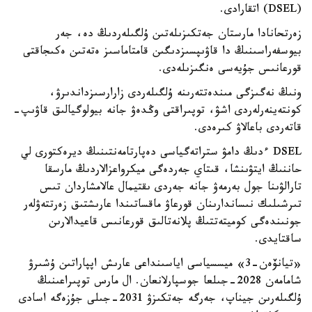
(DSEL) اتقارادى.
زەرتحانادا مارستان جەتكىزىلەتىن ۇلگىلەردىڭ دە، جەر
بيوسفەراسىنىڭ دا قاۋىپسىزدىگىن قامتاماسىز ەتەتىن ەكىجاقتى
قورعانىس جۇيەسى ەنگىزىلەدى.
ونىڭ نەگىزگى مىندەتتەرىنە ۇلگىلەردى زارارسىزداندىرۋ،
كونتەينەرلەردى اشۋ، توپىراقتى وڭدەۋ جانە بيولوگيالىق قاۋىپ-
قاتەردى باعالاۋ كىرەدى.
DSEL ءدىڭ دامۋ ستراتەگياسى دەپارتامەنتىنىڭ ديرەكتورى لي
حاننىڭ ايتۋىنشا، قىتاي جەردەگى ميكرواعزالاردىڭ مارسقا
تارالۋىنا جول بەرمەۋ جانە جەردى ىقتيمال عالامشاردان تىس
تىرشىلىك نىساندارىنان قورعاۋ ماقساتىندا عارىشتىق زەرتتەۋلەر
جونىندەگى كوميتەتتىڭ پلانەتالىق قورعانىس قاعيدالارىن
ساقتايدى.
«تيانۆەن-3» ميسسياسى اياسىنداعى عارىش اپپاراتىن ۇشىرۋ
شامامەن 2028-جىلعا جوسپارلانعان. ال مارس توپىراعىنىڭ
ۇلگىلەرىن جيناپ، جەرگە جەتكىزۋ 2031-جىلى جۇزەگە اسادى