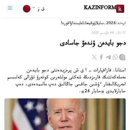
KAZINFORM
ق ز
ترەند:
2026-سايلاۋ
وقيعا
تاعايىنداۋ
اقوردا
11:17, 04 ماۋسىم 2023
دجو بايدەن ۇندەۋ جاسادى
استانا. قازاقپارات – ا ق ش پرەزيدەنتى دجو بايدەن
مەملەكەتتىك قارىزدىڭ شەكتى مولشەرىن كوتەرۋ تۋرالى كەلىسىم
امەريكالىقتار ءۇشىن جاقسى جاڭالىق دەپ مالىمدەدى، دەپ
حابارلايدى «حابار 24».