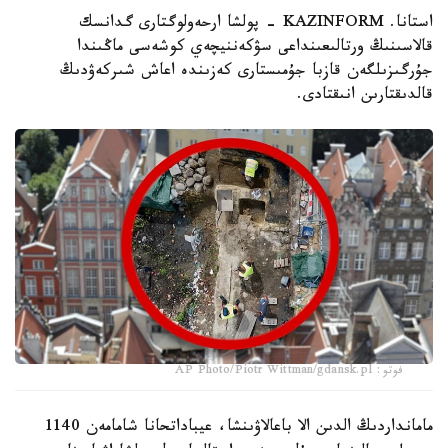
استانا. KAZINFORM - پولشا ارحەولوگتارى گدانسك
قالاسىنىڭ ورتالىعىنداعى سۋكەننيچەي كوشەسى ماڭىندا
جۇرگىزىلگەن قازبا جۇمىستارى كەزىندە اعاش شىركەۋدىڭ
قالدىقتارىن انىقتادى.
فوتو: AP Photo/Piotr Wittman/gdansk.pl
مامانداردىڭ الدىن الا باعالاۋىنشا، عيباداتحانا شامامەن 1140