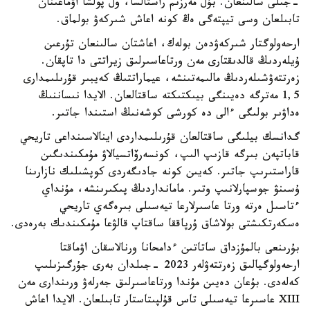
-جىلى سالىنعان. بۇل مەرزىم راستالسا، ول پولشا اۋماعىنان
تابىلعان وسى تيپتەگى ەڭ كونە اعاش شىركەۋ بولماق.
ارحەولوگتار شىركەۋدەن بولەك، اعاشتان سالىنعان تۇرعىن
ۇيلەردىڭ قالدىقتارى مەن ورتاعاسىرلىق زيراتتى دا تاپقان.
زەرتتەۋشىلەردىڭ مالىمەتىنشە، عيماراتتىڭ كەيبىر قۇرىلىمدارى
1,5 مەترگە دەيىنگى بيىكتىكتە ساقتالعان. الايدا نىساننىڭ
ەداۋىر بولىگى ءالى دە كورشى كوشەنىڭ استىندا جاتىر.
گدانسك بيلىگى ساقتالعان قۇرىلىمداردى اينالاسىنداعى تاريحي
قاباتپەن بىرگە قازىپ الىپ، كونسەرۆاتسيالاۋ مۇمكىندىگىن
قاراستىرىپ جاتىر. كەيىن كونە جادىگەردى كوپشىلىك نازارىنا
ۇسىنۋ جوسپارلانىپ وتىر. مامانداردىڭ پىكىرىنشە، مۇنداي
ءتاسىل ەرتە ورتا عاسىرلارعا تيەسىلى بىرەگەي تاريحي
ەسكەرتكىشتى بولاشاق ۇرپاققا ساقتاپ قالۋعا مۇمكىندىك بەرەدى.
بۇرىنعى بالمۇزداق ساتاتىن ءدامحانا ورنالاسقان اۋماقتا
ارحەولوگيالىق زەرتتەۋلەر 2023 -جىلدان بەرى جۇرگىزىلىپ
كەلەدى. بۇعان دەيىن مۇندا ورتاعاسىرلىق جەرلەۋ ورىندارى مەن
XIII عاسىرعا تيەسىلى تاس قۇلپىتاستار تابىلعان. الايدا اعاش