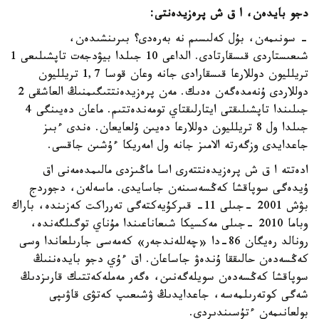
دجو بايدەن، ا ق ش پرەزيدەنتى:
- سونىمەن، بۇل كەلىسىم نە بەرەدى؟ بىرىنشىدەن،
شىعىستاردى قىسقارتادى. الداعى 10 جىلدا بيۋدجەت تاپشىلىعى 1
تريلليون دوللارعا قىسقارادى جانە وعان قوسا 1,7 تريلليون
دوللاردى ۇنەمدەگەن ەدىك. مەن پرەزيدەنتتىگىمنىڭ العاشقى 2
جىلىندا تاپشىلىقتى ايتارلىقتاي تومەندەتتىم. ماعان دەيىنگى 4
جىلدا ول 8 تريلليون دوللارعا دەيىن ۇلعايعان. ەندى ءبىز
جاعدايدى وزگەرتە الامىز جانە ول امەريكا ءۇشىن جاقسى.
ادەتتە ا ق ش پرەزيدەنتتەرى اسا ماڭىزدى مالىمدەمەنى اق
ۇيدەگى سوپاقشا كەڭسەسىنەن جاسايدى. ماسەلەن، دجوردج
بۋش 2001 -جىلى 11- قىركۇيەكتەگى تەرراكت كەزىندە، باراك
وباما 2010 -جىلى مەكسيكا شىعاناعىندا مۇناي توگىلگەندە،
رونالد رەيگان 86-دا «چەللەندجەر» كەمەسى جارىلعاندا وسى
كەڭسەدەن حالىققا ۇندەۋ جاساعان. اق ءۇي دجو بايدەننىڭ
سوپاقشا كەڭسەدەن سويلەگەنىن، ەگەر مەملەكەتتىك قارىزدىڭ
شەگى كوتەرىلمەسە، جاعدايدىڭ ۋشىعىپ كەتۋى قاۋىپى
بولعانىمەن ءتۇسىندىردى.