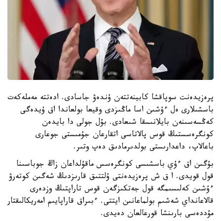
پرەزيدەنت سوپاقشا كابينەتتەن ۇندەۋ جاسادى. ادەتتە مەملەكەت
باسشىلارى ەل ءۇشىن اسا ماڭىزدى وقيعا بولعاندا اق ۇيدەگى
كەڭسەسىنەن بايلانىسقا شىعادى. بۇل جولى دا بايدەن
كونگرەسستىڭ قوس پالاتاسى اتقارعان جۇمىستى جوعارى
باعالاپ، داعدارىستى بولدىرمادىق دەپ وتىر.
بۇگىن اق ءۇي باسشىسى كونگرەسس ماقۇلداعان زاڭ جوباسىنا
قول قويدى. ا ق ش پرەزيدەنتى ۇلتتىق قارىزدىڭ شەگىن كوتەرۋ
ءۇشىن كەلىسىمگە قول جەتكىزگەن قوس تاراپتىڭ وزدەرى
قالاعانداي شەشىم بولماعانىن ايتتى. ءبىراق قاراپايىم امەريكالىقتار
مۇددەسى بارىنشا قورعالعان دەيدى.