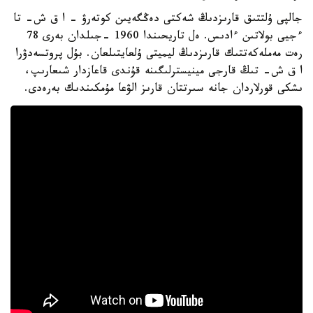
جالپى ۇلتتىق قارىزدىڭ شەكتى دەڭگەيىن كوتەرۋ – ا ق ش- تا
ءجيى بولاتىن ءادىس. ەل تاريحىندا 1960 -جىلدان بەرى 78
رەت مەملەكەتتىك قارىزدىڭ ليميتى ۇلعايتىلعان. بۇل پروتسەدۋرا
ا ق ش- تىڭ قارجى مينيسترلىگىنە قۇندى قاعازدار شىعارىپ،
ىشكى قورلاردان جانە سىرتتان قارىز الۋعا مۇمكىندىك بەرەدى.