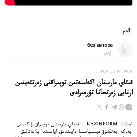
الەم
без автора
اۆتور
09:52, 07 تامىز 2026
قىتاي مارستان اكەلىنەتىن توپىراقتى زەرتتەيتىن
ارنايى زەرتحانا تۇرعىزادى
استانا. KAZINFORM - قىتاي مارستان توپىراق ۇلگىسىن
جەرگە جەتكىزۋ ميسسياسىنا دايىندىق اياسىندا پلانەتالىق