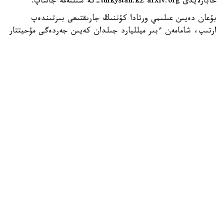
حابارلايدى turkystan.kz arxiv.org-كە سىلتەمە جاساپ.
بۇعان دەيىن عىلىمي ورتادا كۇننىڭ جارىقتىعى بىرتىندەپ
ارتىپ، شامامەن ءبىر ميلليارد جىلدان كەيىن جەردەگى مۇحيتتار
بۋلانىپ، پلانەتا تىرشىلىككە جارامسىز كۇيگە تۇسەدى دەگەن
كوزقاراس كەڭ تاراعان بولاتىن. جاڭا زەرتتەۋ اۆتورلارى بۇل
سەناري مىندەتتى ەمەس ەكەنىن ايتادى. ولار جەردى ۇزاق
مەرزىمدە قورعاۋعا ارنالعان بىرنەشە الىپ ينجەنەرلىك جوبانى
ۇسىنعان. سونىڭ ءبىرى - اي وربيتاسى ماڭىنا كۇن
ساۋلەسىنىڭ ءبىر بولىگىن بوگەيتىن الىپ قالقان ورناتۋ. مۇنداي
قۇرىلىم جەرگە تۇسەتىن جىلۋ مولشەرىن ازايتىپ، كۇننىڭ
بىرتىندەپ كۇشەيۋىنەن بولاتىن قىزىپ كەتۋدىڭ الدىن الۋى
مۇمكىن.
عالىمدار سونىمەن قاتار بولاشاقتا ادامزاتقا قاجەتتى ەنەرگيانى
يۋپيتەر جۇيەسىندەگى رەسۋرستاردى پايدالانۋ ارقىلى جۇمىس
ىستەيتىن الىپ ەنەرگەتيكالىق قوندىرعىلاردان الۋعا بولاتىنىن
بولجايدى. مۇنداي ينفراقۇرىلىم جەردى قورعاۋعا قاجەتتى
مەگاجوبالاردىڭ ۇزدىكسىز جۇمىسىن قامتاماسىز ەتۋگە مۇمكىندىك