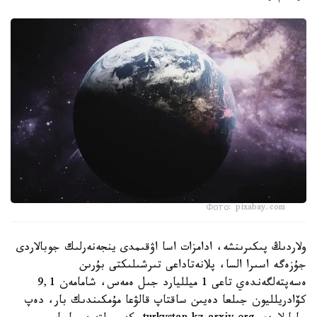
Фото: pixabay.com
ولاردىڭ پىكىرىنشە، ادامزات اسا اۋقىمدى ينجەنەرلىك جوبالاردى
جۇزەگە اسىرا السا، پلانەتاداعى تىرشىلىكتى بۇرىن
ەسەپتەلگەندەي تاعى 1 ميلليارد جىل ەمەس، شامامەن 9,1
كۆادريلليون جىلعا دەيىن ساقتاپ قالۋعا مۇمكىندىك بار، دەپ