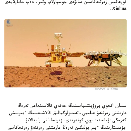
قورعانىس زەرتحاناسىن سالۋدى جوسپارلاپ وتىر، دەپ حابارلايدى
Xinhua.
Фото: Xinhua
نىسان انحوي پروۆينتسياسىنىڭ حەفەي قالاسىنداعى تەرەڭ
عارىشتى زەرتتەۋ عىلىمي-تەحنولوگيالىق قالاشىعىنىڭ ءبىرىنشى
كەزەڭى اۋماعىندا بوي كوتەرەدى. زەرتحانانى پايدالانۋ
جۇمىستارىنىڭ ءبىر بولىگىن تەرەڭ عارىشتى زەرتتەۋ زەرتحاناسى