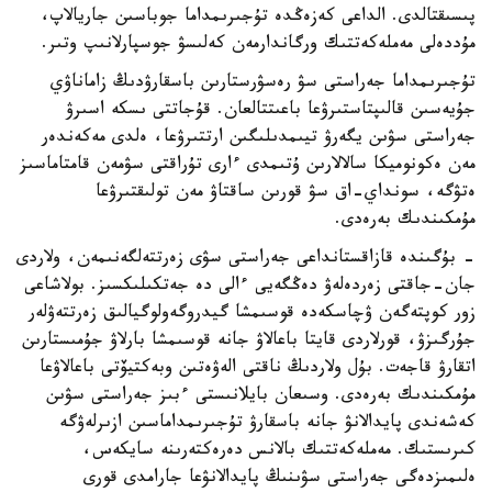
پىسىقتالدى. الداعى كەزەڭدە تۇجىرىمداما جوباسىن جاريالاپ،
مۇددەلى مەملەكەتتىك ورگاندارمەن كەلىسۋ جوسپارلانىپ وتىر.
تۇجىرىمداما جەراستى سۋ رەسۋرستارىن باسقارۋدىڭ زاماناۋي
جۇيەسىن قالىپتاستىرۋعا باعىتتالعان. قۇجاتتى ىسكە اسىرۋ
جەراستى سۋىن يگەرۋ تيىمدىلىگىن ارتتىرۋعا، ەلدى مەكەندەر
مەن ەكونوميكا سالالارىن ۇتىمدى ءارى تۇراقتى سۋمەن قامتاماسىز
ەتۋگە، سونداي-اق سۋ قورىن ساقتاۋ مەن تولىقتىرۋعا
مۇمكىندىك بەرەدى.
- بۇگىندە قازاقستانداعى جەراستى سۋى زەرتتەلگەنىمەن، ولاردى
جان-جاقتى زەردەلەۋ دەڭگەيى ءالى دە جەتكىلىكسىز. بولاشاعى
زور كوپتەگەن ۋچاسكەدە قوسىمشا گيدروگەولوگيالىق زەرتتەۋلەر
جۇرگىزۋ، قورلاردى قايتا باعالاۋ جانە قوسىمشا بارلاۋ جۇمىستارىن
اتقارۋ قاجەت. بۇل ولاردىڭ ناقتى الەۋەتىن وبەكتيۆتى باعالاۋعا
مۇمكىندىك بەرەدى. وسىعان بايلانىستى ءبىز جەراستى سۋىن
كەشەندى پايدالانۋ جانە باسقارۋ تۇجىرىمداماسىن ازىرلەۋگە
كىرىستىك. مەملەكەتتىك بالانس دەرەكتەرىنە سايكەس،
ەلىمىزدەگى جەراستى سۋىنىڭ پايدالانۋعا جارامدى قورى