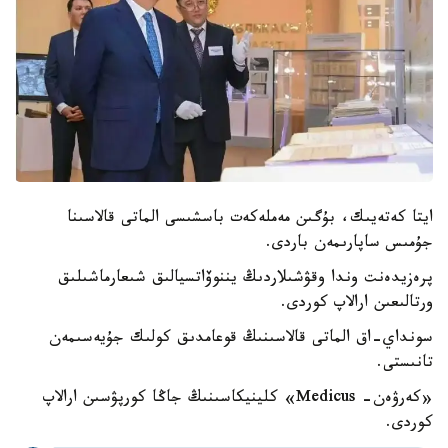
ايتا كەتەيىك، بۇگىن مەملەكەت باسشىسى الماتى قالاسىنا
جۇمىس ساپارىمەن باردى.
پرەزيدەنت وندا وقۋشىلاردىڭ يننوۆاتسيالىق شىعارماشىلىق
ورتالىعىن ارالاپ كوردى.
سونداي-اق الماتى قالاسىنىڭ قوعامدىق كولىك جۇيەسىمەن
تانىستى.
«كەرۋەن- Medicus» كلينيكاسىنىڭ جاڭا كورپۋسىن ارالاپ
كوردى.