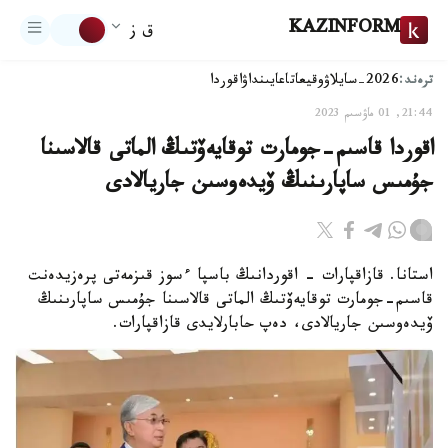
KAZINFORM
ق ز
ترەند:
2026-سايلاۋ
وقيعا
تاعايىنداۋ
اقوردا
21:44, 01 ماۋسىم 2023
اقوردا قاسىم-جومارت توقايەۆتىڭ الماتى قالاسىنا
جۇمىس ساپارىنىڭ ۆيدەوسىن جاريالادى
استانا. قازاقپارات - اقوردانىڭ باسپا ءسوز قىزمەتى پرەزيدەنت
قاسىم-جومارت توقايەۆتىڭ الماتى قالاسىنا جۇمىس ساپارىنىڭ
ۆيدەوسىن جاريالادى، دەپ حابارلايدى قازاقپارات.