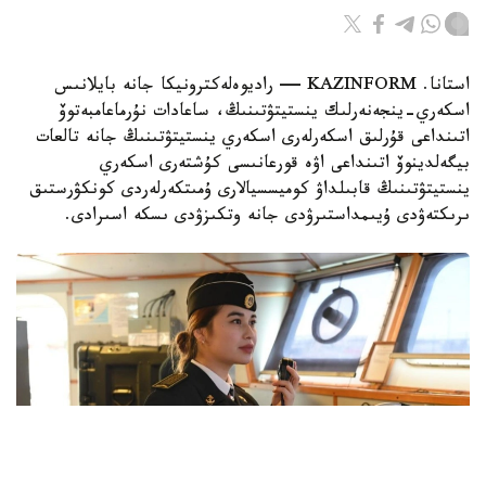
استانا. KAZINFORM — راديوەلەكترونيكا جانە بايلانىس
اسكەري-ينجەنەرلىك ينستيتۋتىنىڭ، ساعادات نۇرماعامبەتوۆ
اتىنداعى قۇرلىق اسكەرلەرى اسكەري ينستيتۋتىنىڭ جانە تالعات
بيگەلدينوۆ اتىنداعى اۋە قورعانىسى كۇشتەرى اسكەري
ينستيتۋتىنىڭ قابىلداۋ كوميسسيالارى ۇمىتكەرلەردى كونكۋرستىق
ىرىكتەۋدى ۇيىمداستىرۋدى جانە وتكىزۋدى ىسكە اسىرادى.