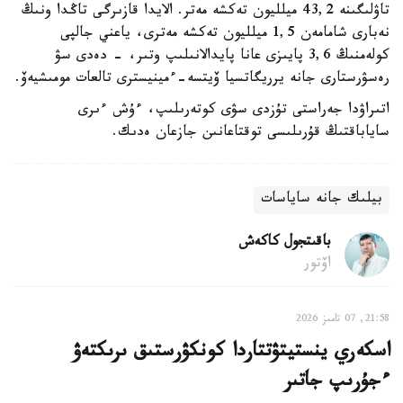
تاۋلىگىنە 43,2 ميلليون تەكشە مەتر. الايدا قازىرگى تاڭدا ونىڭ
نەبارى شامامەن 1,5 ميلليون تەكشە مەترى، ياعني جالپى
كولەمنىڭ 3,6 پايىزى عانا پايدالانىلىپ وتىر، - دەدى سۋ
رەسۋرستارى جانە يرريگاتسيا ۆيتسە-ءمينيسترى تالعات مومىشيەۆ.
اتىراۋدا جەراستى تۇزدى سۋى كوتەرىلىپ، ءۇش ءىرى
ساياباقتىڭ قۇرىلىسى توقتاعانىن جازعان ەدىك.
بيلىك جانە ساياسات
باقىتجول كاكەش
اۆتور
21:58, 07 تامىز 2026
اسكەري ينستيتۋتتاردا كونكۋرستىق ىرىكتەۋ
ءجۇرىپ جاتىر