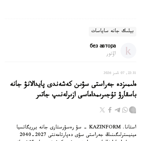
بيلىك جانە ساياسات
без автора
اۆتور
22:31, 07 تامىز 2026
ەلىمىزدە جەراستى سۋىن كەشەندى پايدالانۋ جانە
باسقارۋ تۇجىرىمداماسى ازىرلەنىپ جاتىر
استانا. KAZINFORM - سۋ رەسۋرستارى جانە يرريگاتسيا
مينيسترلىگىنىڭ جەراستى سۋى دەپارتامەنتى 2027-2040