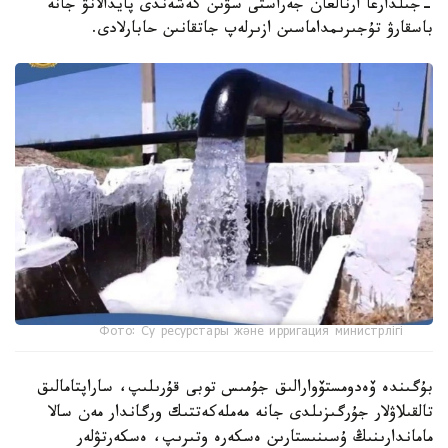
-جىلدارعا ارنالعان جەراستى سۋىن كەشەندى پايدالانۋ جانە
باسقارۋ تۇجىرىمداماسىن ازىرلەپ جاتقانىن حابارلادى.
Фото: Су ресурстары және ирригация министрлігі
بۇگىندە ۆەدومستۆوارالىق جۇمىس توبى قۇرىلىپ، ساراپتامالىق
تالقىلاۋلار جۇرگىزىلدى جانە مەملەكەتتىك ورگاندار مەن سالا
ماماندارىنىڭ ۇسىنىستارىن ەسكەرە وتىرىپ، ەسكەرتۋلەر