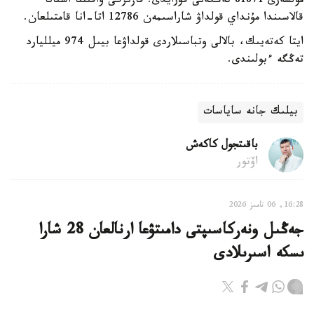
مولشەرى 81871 تەڭگەنى قۇرايدى. قازىرگى ۋاقىتتا استانا
قالاسىندا مۇنداي قولداۋ شاراسىمەن 12786 اتا-انا قامتىلعان.
ايتا كەتەيىك، بالالى وتباسىلاردى قولداۋعا بيىل 974 ميلليارد
تەڭگە ءبولىندى.
بيلىك جانە ساياسات
باقىتجول كاكەش
اۆتور
16:28, 06 تامىز 2026
جەڭىل ونەركاسىپتى دامىتۋعا ارنالعان 28 شارا
ىسكە اسىرىلادى