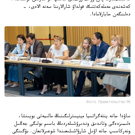
كەشەندى مەملەكەتتىك قولداۋ شارالارىنا سەنە الادى، -
دەلىنگەن حابارلامادا.
Фото: Правительство РК
ساۋدا جانە ينتەگراتسيا مينيسترلىگىنىڭ مالىمەتى بويىنشا،
ەلىمىزدەگى وتاندىق وندىرۋشىلەردىڭ باسىم بولىگى جەڭىل
ونەركاسىپ جانە اۋىل شارۋاشىلىعىندا شوعىرلانعان. بۇگىنگى