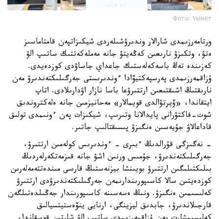
Фото: Үкімет
ورتامەرزىمدى شارالار وندىرۋشىلەردى شيكىزاتپەن قامتاماسىز
ەتۋ، وتكىزۋ نارىعىن كەڭەيتۋ جانە مەملەكەتتىك ساتىپ الۋ
كەزىندە تەڭ باسەكەلەستىك جاعداي جاساۋدى كوزدەيدى.
ۇزاقمەرزىمدى پەرسپەكتيۆادا ءوندىرىستى جەرگىلىكتەندىرۋ مەن
نارىقتىڭ اشىقتىعىن ارتتىرۋعا باسا نازار اۋدارىلادى. اتاپ
ايتقاندا، «ۆيرتۋالدى قويمالار» مەحانيزمىن جانە ەلەكتروندىق
شوت-فاكتۋرانى پايدالانا وتىرىپ، شيكىزات پەن ءونىمدى تولىق
قاداعالاۋ جۇيەسىن ەنگىزۋ پىسىقتالىپ جاتىر.
- نەگىزگى قۇرالدىڭ ءبىرى - ءوندىرىس كولەمىن ارتتىرۋ،
جەرگىلىكتەندىرۋ، جۇمىس ورنىن اشۋ جانە قىزمەتكەرلەردىڭ
بىلىكتىلىگىن ارتتىرۋ بويىنشا بيزنەستىڭ قارسى مىندەتتەمەلەرىن
كوزدەيتىن سالا كاسىپورىندارىمەن جەرگىلىكتەندىرۋدى ارتتىرۋ
كەلىسىمىن ەنگىزۋ. ونىڭ ەسەسىنە كاسىپورىندار جەڭىلدەتىلگەن
قارجىلاندىرۋ، جابدىق ليزينگى، ارنايى ينۆەستيتسيالىق
كەلىسىمشارت پەن ۇزاقمەرزىمدى ساتىپ الۋ شارتىن قوسقاندا،