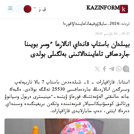
KAZINFORM
ق ز
ترەند:
2026-سايلاۋ
وقيعا
تاعايىنداۋ
اقوردا
19:27, 01 ماۋسىم 2023
بيىلدان باستاپ قانداي انالارعا ءومىر بويىنا
جاردەماقى تاعايىندالاتىنى بەلگىلى بولدى
استانا. قازاقپارات – 1- شىلدەدەن باستاپ 7 بالا تاربيەلەپ
وسىرگەن انالاردىڭ جاردەماقىسى 25530 تەڭگە بولادى. ەڭبەك
جانە حالىقتى الەۋمەتتىك قورعاۋ ۆيتسە-ءمينيسترى ەربول وسپانوۆ
ورتالىق كوممۋنيكاتسيالار قىزمەتىندە وتكەن بريفينگىدە وسىنداي
دەرەك ايتتى، دەپ حابارلايدى قازاقپارات.