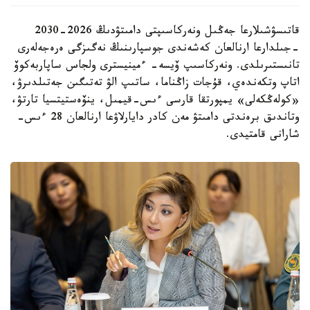
قاتىسۋشىلارعا جەڭىل ونەركاسىپتى دامىتۋدىڭ 2026-2030
-جىلدارعا ارنالعان كەشەندى جوسپارىنىڭ نەگىزگى ەرەجەلەرى
تانىستىرىلدى. ونەركاسىپ ۆيسە- ءمينيسترى ولجاس ساپاربەكوۆ
اتاپ وتكەندەي، قۇجات زاڭناما، ساتىپ الۋ تەتىگىن جەتىلدىرۋ،
«كولەڭكەلى» يمپورتقا قارسى ءىس-قيمىل، ينۆەستيتسيا تارتۋ،
وتاندىق برەندتى دامىتۋ مەن كادر دايارلاۋعا ارنالعان 28 ءىس-
شارانى قامتيدى.