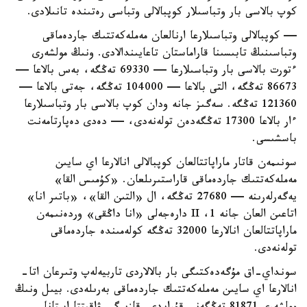
كوپ بالاسى بار وتباسىلار كوپبالالى وتباسى رەتىندە تانىلادى.
— كوپبالالى وتباسىلارعا ارنالعان مەملەكەتتىك جاردەماقى
وتباسىنىڭ تابىسىنا قاراماستان تاعايىندالادى. ونىڭ مولشەرى
ءتورت بالاسى بار وتباسىلارعا — 69330 تەڭگە، بەس بالاعا —
86673 تەڭگە، التى بالاعا — 104000 تەڭگە، جەتى بالاعا —
121360 تەڭگە. سەگىز جانە ودان كوپ بالاسى بار وتباسىلارعا
ءار بالاعا 17300 تەڭگەدەن تولەنەدى، — دەدى دەپارتامەنت
باسشىسى.
سونىمەن قاتار ماراپاتتالعان كوپبالالى انالارعا اي سايىن
مەملەكەتتىك جاردەماقى قاراستىرىلعان. «كۇمىس القا»
يەگەرلەرىنە — 27680 تەڭگە، ال «التىن القا»، «باتىر انا»
اتاعىن العان جانە 1، II دارەجەلى «انا داڭقى» وردەنىمەن
ماراپاتتالعان انالارعا 32000 تەڭگە كولەمىندە جاردەماقى
تولەنەدى.
سونداي-اق مۇگەدەكتىگى بار بالالاردى تاربيەلەپ وتىرعان اتا-
انالارعا اي سايىن مەملەكەتتىك جاردەماقى بەرىلەدى. بيىل ونىڭ