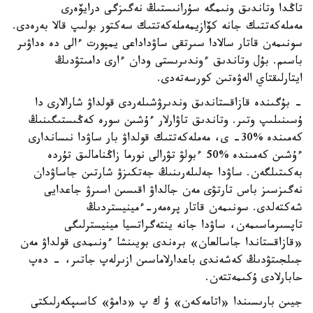
تاڭدا وتاندىق ونىمگە سۇرانىستىڭ نەگىزگى درايۆەرى
مەملەكەتتىك جانە كۆازيمەملەكەتتىك سەكتور بولىپ قالا بەرەدى.
سونىمەن قاتار سالادا سىرتقى ساۋداداعى يمپورت ءالى دە ەداۋىر
باسىم. بۇل وتاندىق ءوندىرىستى ودان ءارى دامىتۋدىڭ
ايتارلىقتاي الەۋەتىن كورسەتەدى.
- بۇگىندە قازاقستاندىق وندىرۋشىلەردى قولداۋ شارالارى دا
ۇسىنىلىپ وتىر. وتاندىق تاۋارلار ءۇشىن سورە كەڭىستىگىنىڭ
كەمىندە %30- ى، مەملەكەتتىك قولداۋ بار ساۋدا نىساندارى
ءۇشىن كەمىندە %50 ءبولۋ تۋرالى نورما زاڭنامالىق تۇردە
بەكىتىلگەن. ساۋدا جەلىلەرىنىڭ جەتكىزۋ شارتىن جاساۋدان
نەگىزسىز باس تارتۋى مەن جالداۋ اقىسىن اسىرۋ جاعدايى
شەكتەلدى. سونىمەن قاتار پرەمەر-ءمينيستردىڭ
تاپسىرماسىمەن، ساۋدا جانە ينتەگراتسيا مينيسترلىگى
«قازاقستاندا جاسالعان» برەندى بويىنشا ءونىمدى قولداۋ مەن
جىلجىتۋدىڭ كەشەندى باعدارلاماسىن ازىرلەپ جاتىر، - دەپ
حابارلادى ۇكىمەتتەن.
جيىن بارىسىندا «اتامەكەن» ۇ ك پ «دامۋ» كاسىپكەرلىكتى