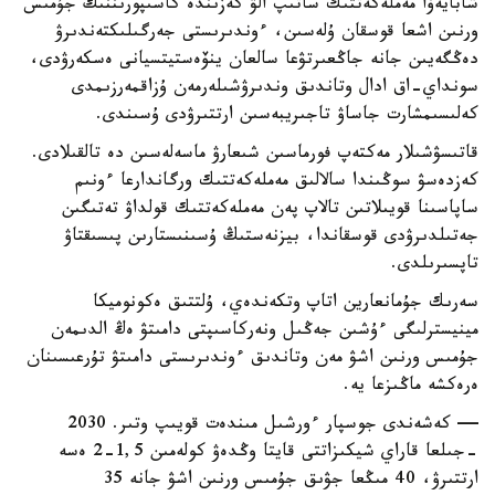
شابايەۆا مەملەكەتتىك ساتىپ الۋ كەزىندە كاسىپورىننىڭ جۇمىس
ورنىن اشعا قوسقان ۇلەسىن، ءوندىرىستى جەرگىلىكتەندىرۋ
دەڭگەيىن جانە جاڭعىرتۋعا سالعان ينۆەستيتسيانى ەسكەرۋدى،
سونداي-اق ادال وتاندىق وندىرۋشىلەرمەن ۇزاقمەرزىمدى
كەلىسىمشارت جاساۋ تاجىريبەسىن ارتتىرۋدى ۇسىندى.
قاتىسۋشىلار مەكتەپ فورماسىن شىعارۋ ماسەلەسىن دە تالقىلادى.
كەزدەسۋ سوڭىندا سالالىق مەملەكەتتىك ورگاندارعا ءونىم
ساپاسىنا قويىلاتىن تالاپ پەن مەملەكەتتىك قولداۋ تەتىگىن
جەتىلدىرۋدى قوسقاندا، بيزنەستىڭ ۇسىنىستارىن پىسىقتاۋ
تاپسىرىلدى.
سەرىك جۇمانعارين اتاپ وتكەندەي، ۇلتتىق ەكونوميكا
مينيسترلىگى ءۇشىن جەڭىل ونەركاسىپتى دامىتۋ ەڭ الدىمەن
جۇمىس ورنىن اشۋ مەن وتاندىق ءوندىرىستى دامىتۋ تۇرعىسىنان
ەرەكشە ماڭىزعا يە.
— كەشەندى جوسپار ءورشىل مىندەت قويىپ وتىر. 2030
-جىلعا قاراي شيكىزاتتى قايتا وڭدەۋ كولەمىن 1,5-2 ەسە
ارتتىرۋ، 40 مىڭعا جۋىق جۇمىس ورنىن اشۋ جانە 35