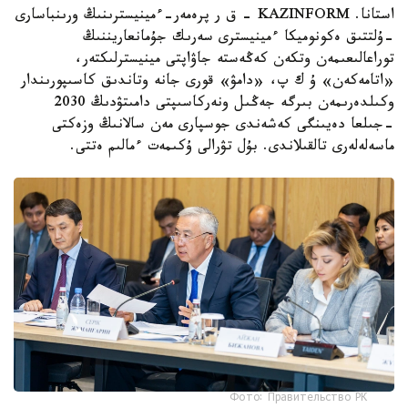
استانا. KAZINFORM - ق ر پرەمەر-ءمينيسترىنىڭ ورىنباسارى
-ۇلتتىق ەكونوميكا ءمينيسترى سەرىك جۇمانعاريننىڭ
توراعالىعىمەن وتكەن كەڭەستە جاۋاپتى مينيسترلىكتەر،
«اتامەكەن» ۇ ك پ، «دامۋ» قورى جانە وتاندىق كاسىپورىندار
وكىلدەرىمەن بىرگە جەڭىل ونەركاسىپتى دامىتۋدىڭ 2030
-جىلعا دەيىنگى كەشەندى جوسپارى مەن سالانىڭ وزەكتى
ماسەلەلەرى تالقىلاندى. بۇل تۋرالى ۇكىمەت ءمالىم ەتتى.
Фото: Правительство РК