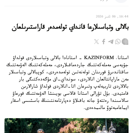
16:44, 06 تامىز 2026
بالالى وتباسىلارعا قانداي تولەمدەر قاراستىرىلعان
استانا. KAZINFORM - استانادا بالالى وتباسىلاردى قولداۋ
جۇيەسى مەملەكەتتىك جاردەماقىلاردى، مەملەكەتتىك الەۋمەتتىك
ساقتاندىرۋ قورىنان تولەنەتىن تولەمدەردى، كوپبالالى وتباسىلار
مەن ماراپاتتالعان انالاردى، سونداي-اق مۇگەدەكتىگى بار
بالالاردى تاربيەلەپ وتىرعان اتا-انالاردى قولداۋ شارالارىن
قامتيدى. بۇل تۋرالى استانا قالاسى بويىنشا الەۋمەتتىك قورعاۋ
سالاسىندا رەتتەۋ جانە باقىلاۋ دەپارتامەنتىنىڭ باسشىسى اسقار
ايماعامبەتوۆ مالىمدەدى.