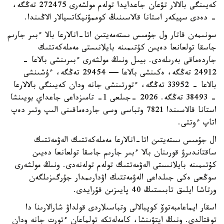
كەيىنگى بالالار تۋعان جاعدايدا تولەم مولشەرى 272475 تەڭگە،
- دەدى سپيكەر استانا قالاسىنىڭ كوممۋنيكاتسيالار الاڭىندا.
سونىمەن قاتار ول جۇمىس ىستەمەيتىن اتا-انالارعا بالا ءبىر جارىم
جاسقا تولعانعا دەيىن كۇتىمىنە بايلانىستى مەملەكەتتىك
جاردەماقى بەرىلەدى. بيىل ونىڭ مولشەرى ءبىرىنشى بالاعا -
24912 تەڭگە، ەكىنشى بالاعا — 29454 تەڭگە، ءۇشىنشى
بالاعا - 33952 تەڭگە، ءتورتىنشى جانە ودان كەيىنگى بالالارعا
- 38493 تەڭگە. 2026 -جىلعى 1- تامىزداعى جاعداي بويىنشا
استانا قالاسىندا 7821 وتباسى وسى جاردەماقىنى الىپ وتىر دەپ
اتاپ ءوتتى.
ال جۇمىس ىستەيتىن اتا-انالارعا مەملەكەتتىك الەۋمەتتىك
ساقتاندىرۋ قورىنان بالا ءبىر جارىم جاسقا تولعانعا دەيىن
كۇتىمىنە بايلانىستى الەۋمەتتىك تولەم تولەنەدى. ونىڭ مولشەرى
سوڭعى ەكى جىلداعى الەۋمەتتىك اۋدارىمدار جۇرگىزىلگەن
ورتاشا ايلىق تابىستىڭ 40 پايىزىن قۇرايدى.
اسقار ايماعامبەتوۆ كوپبالالى وتباسىلاردى قولداۋ شارالارىنا دا
توقتالدى. ونىڭ ايتۋىنشا، كامەلەتكە تولماعان ءتورت جانە ودان