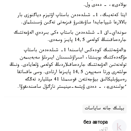
بولادى»، - دەدى ول.
ايتا كەتەيىك، 1- شىلدەدەن باستاپ اۋتيزم دياگنوزى بار
بالالارعا شيپاجايدا ساۋىقتىرۋ قىزمەتى تەگىن ۇسىنىلماق.
سونداي-اق 1- شىلدەدەن باستاپ ەكى بىردەي الەۋمەتتىك
جاردەماقىنىڭ كولەمى 14,5 پايىز وسەدى.
«الەۋمەتتىك كودەكس اياسىندا 1- شىلدەدەن باستاپ
مۇگەدەكتىك بويىنشا، اسىراۋشىسىنان ايىرىلۋ سەبەبىمەن
تولەنەتىن الەۋمەتتىك جاردەماقىلاردىڭ كولەمى ۇلعايادى. ونىڭ
مولشەرى ورتا ەسەپپەن 14,5 پايىزعا ارتادى. وسى ماقساتقا
رەسپۋبليكالىق بيۋجەتتەن قوسىمشا 41 ميلليارد تەڭگە
ءبولىندى»، - دەدى ۆيتسە-مينيستر نازگۇل ساعىندىقوۆا.
بيلىك جانە ساياسات
без автора
اۆتور