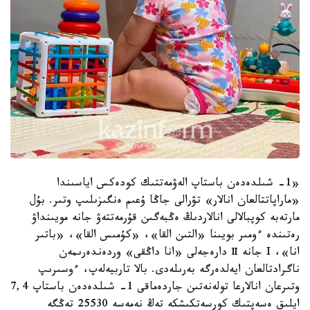
«1- شىلدەدەن باستاپ الەۋمەتتىك كودەكس اياسىندا
«ماراپاتتالعان انالار» تۋرالى جاڭا ۇعىم ەنگىزىلىپ وتىر. بۇل
مارتەبە كوپبالالى انالاردىڭ ەڭبەگىن قۇرمەتتەۋ جانە مويىنداۋ
رەتىندە ءومىر بويىنا «التىن القا»، «كۇمىس القا»، «باتىر
انا»، I جانە Ⅱ دارەجەلى «انا داڭقى» وردەندەرىمەن
ناگرادتالعان ايەلدەرگە بەرىلەدى. بالا تاربيەلەپ، ءوسىرىپ
وتىرعان انالارعا تولەنەتىن جاردەماقى 1- شىلدەدەن باستاپ 7,4
ايلىق ەسەپتىك كورسەتكىشكە تەڭ نەمەسە 25530 تەڭگە