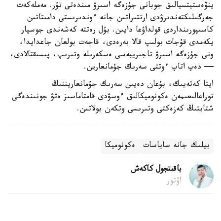
ينۆەستيتسيالىق جوبانى جۇزەگە اسىرۋ مىندەتى تۇر. مەملەكەت
جەرگىلىكتەندىرۋدى ارتتىراتىن جانە ءوندىرىستى دامىتاتىن
كاسىپورىنداردى قولداۋعا دايىن. بۇل رەتتە كەشەندى جوسپار
يكەمدى قۇجات بولىپ قالا بەرەدى، قاجەت بولعان جاعدايدا،
ونى جۇزەگە اسىرۋ تاجىريبەسى ەسكەرىلە وتىرىپ، پىسىقتالادى،
— دەپ اتاپ ءوتتى سەرىك جۇمانعارين.
ايتا كەتەيىك، بۇعان دەيىن سەرىك جۇمانعاريننىڭ
توراعالىعىمەن ەكونوميكالىق ءوسۋدى قامتاماسىز ەتۋ جونىندەگى
شتابتىڭ كەزەكتى وتىرىسى وتكەن بولاتىن.
بيلىك جانە ساياسات
ەكونوميكا
باقىتجول كاكەش
اۆتور