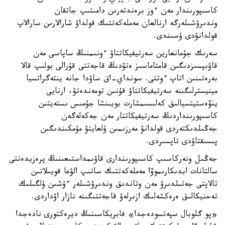
كاسىپورىندار مەن ءوز برەندتەرىن دامىتىپ جاتقان
وندىرۋشىلەرگە ارنالعان مەملەكەتتىك قولداۋ شارالارىن سارالاپ
قولدانۋدى ۇسىندى.
سەرىك جۇمانعارين سەرتيفيكاتتاۋ ءونىمنىڭ ساپاسى مەن
قاۋىپسىزدىگىن قامتاماسىز ەتۋدىڭ قاجەتتى قۇرالى بولىپ قالا
بەرەتىنىن اتاپ ءوتتى. سونداي-اق ساۋدا جانە ينتەگراتسيا
مينيسترلىگىنە سەرتيفيكاتتاۋ قۇنىن تومەندەتۋ، ارنايى
ينۆەستيتسيالىق كەلىسىمشارت بويىنشا جۇمىس ىستەيتىن
كاسىپورىنداردىڭ سەرتيفيكاتتار مەن جەكەلەگەن
جەڭىلدىكتەردى قولدانۋ مەرزىمىن ۇلعايتۋ مۇمكىندىگىن
پىسىقتاۋدى تاپسىردى.
جەڭىل ونەركاسىپ كاسىپورىندارى قاۋىمداستىعىنىڭ پرەزيدەنتى
سالتانات ابدىكارىموۆا مەملەكەتتىك ساتىپ الۋعا قويىلاتىن
تالاپتى جەتىلدىرۋ مەن وتاندىق وندىرۋشىلەر ءۇشىن ۇلگىلىك
تەحنيكالىق ەرەكشەلىك ازىرلەۋ قاجەتتىگىنە نازار اۋداردى.
«پو گلوبال سپەتسودەجدا» فابريكاسىنىڭ ديرەكتورى نادەجدا