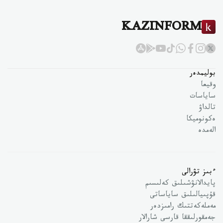
KAZINFORM
بوليمدەر
وقيعا
ساياسات
تالداۋ
ەكونوميكا
الەمدە
ءبىز تۋرالى
پايدالانۋشىلىق كەلىسىم
قۇپىيالىلىق ساياساتى
مەملەكەتتىك رامىزدەر
جەمقورلىققا قارسى شارالار