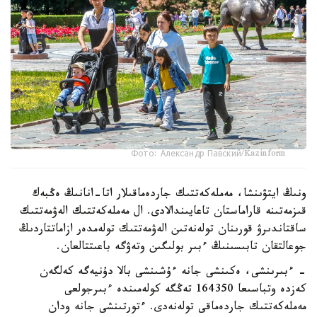
Фото: Александр Павский/Kazinform
ونىڭ ايتۋىنشا، مەملەكەتتىك جاردەماقىلار اتا-انانىڭ ەڭبەك
قىزمەتىنە قاراماستان تاعايىندالادى. ال مەملەكەتتىك الەۋمەتتىك
ساقتاندىرۋ قورىنان تولەنەتىن الەۋمەتتىك تولەمدەر ازاماتتاردىڭ
جوعالتقان تابىسىنىڭ ءبىر بولىگىن وتەۋگە باعىتتالعان.
- ءبىرىنشى، ەكىنشى جانە ءۇشىنشى بالا دۇنيەگە كەلگەن
كەزدە وتباسىعا 164350 تەڭگە كولەمىندە ءبىرجولعى
مەملەكەتتىك جاردەماقى تولەنەدى. ءتورتىنشى جانە ودان