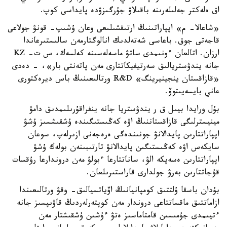
اق ەلەكتر جەلىلەرىنە باقىلاۋ جۇرگىزۋدە پايداسى كوپ.
«شاعالا- م» اپپاراتىنىڭ ارتىقشىلىعى وعان ۇشىپ- قونۋ جولاعى
قاجەتى جوق. باعاسى شەتەلدىك انالوگتارمەن سالىستىرعاندا
ارزان. اتالعان ءونىمدى ساتۋ ماسەلەسىنە كەلسەك، س ت- KZ
جانە يندۋستريالىق سەرتيفيكاتتارى مەن پاتەنتى بار»، - دەدى
«قازاقستان ينجينيرينگ» R&D ورتالىعىنىڭ باس ديرەكتورى
عاني بايسەيىتوۆ.
بۇل ورايدا بيىل ق ر يندۋستريا جانە ينفراقۇرىلىمدىق دامۋ
مينيسترلىگى قازاقستاننىڭ اۋە كەڭىستىگىندە ۇشقىشسىز ۇشۋ
اپپاراتتارىن پايدالانۋ جونىندەگى ەرەجەنى ازىرلەپ، سوعان
سايكەس اۋە كەڭىستىگىن پايدالانۋ تارتىبىنەن بولەك ۇشۋ
اپپاراتتارىن ەسەپكە الۋ، ساناتتارعا ءبولۋ مەن دروندارعا رۇقسات
قۇجاتتارىن بەرۋ جولدارى قاراستىرىلعان.
بۇدان باسقا ۇلتتىق كومپانيانىڭ اۆياتسيالىق- وقۋ ورتالىعىندا
ازاماتتىق ماقساتتاعى دروندار مەن كوپتەرلەردىڭ قاۋىپسىز جانە
ءتيىمدى جۇمىسىن قامتاماسىز ەتۋ ءۇشىن ۇشقىشتار مەن