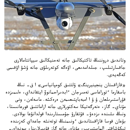
وتاندىق دروننىڭ تاكتيكالىق جانە تەحنيكالىق سيپاتتامالارى
جاقسارتىلىپ، جىلدامدىعى، اۋەگە كوتەرىلۋى جانە ۇشۋ اۋقىمى
كەڭەيدى.
«قازاقستان ينجينيرينگ» ۇلتتىق كومپانياسى» ا ق- نىڭ
باسقارما ءتوراعاسى تەمىرجان ءابدىراحمانوۆ ايتقانداي، ەلىمىزدە
قۇراستىرىلعان ۇ ۇ ا امبەباپتىعىمەن ەرەكشە. ماسەلەن، ونى
مۇناي- گاز، ەنەرگەتيكا سەكتورلارى جانە ازاماتتىق قورعانىستا،
ونىڭ ىشىندە ىزدەۋ- قۇتقارۋ جۇمىستارىندا قولدانۋعا بولادى.
بۇعان قوسا قازاقستاندىق ءونىمنىڭ توتەنشە جاعداي كەزىندە
تىكۇشاقتى الماستىرىپ، مۇناي جانە گاز قۇبىرلارىنا، سونداي-