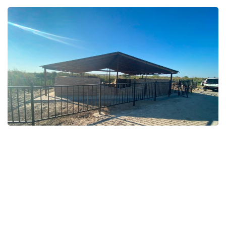
Фото: Қызылорда облыстық тарихи-мәдени мұраны қорғау
орталығы
قوعام