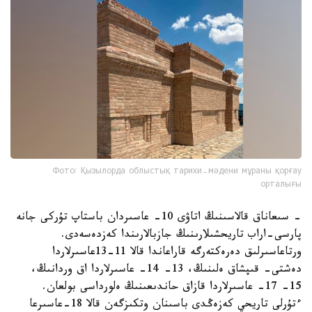
Фото: Қызылорда облыстық тарихи-мәдени мұраны қорғау
орталығы
- سىعاناق قالاسىنىڭ اتاۋى 10- عاسىردان باستاپ تۇركى جانە
پارسى-اراب تاريحشىلارىنىڭ جازبالارىندا كەزدەسەدى.
ورتاعاسىرلىق دەرەكتەرگە قاراعاندا قالا 11-13عاسىرلاردا
دەشتى- قىپشاق ەلىنىڭ، 13- 14- عاسىرلاردا اق وردانىڭ،
15- 17- عاسىرلاردا قازاق حاندىعىنىڭ ەلورداسى بولعان.
ءتۇرلى تاريحي كەزەڭدى باسىنان وتكىزگەن قالا 18-عاسىرعا