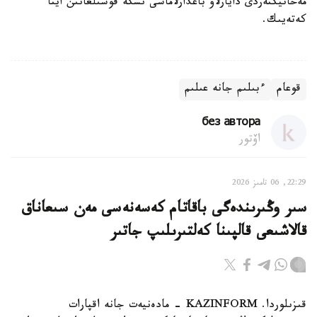
مەحانيكتەردى دايارلاۋ باعدارلاماسى ىسكە قوسىلعانىن ايتا
كەتەيىك.
قوعام
ءبىلىم جانە عىلىم
без автора
اۆتور
22:29, 06 تامىز 2026
سىر وڭىرىندەگى باقاتام كەسەنەسى مەن سىعاناق
قالاشىعى قالپىنا كەلتىرىلىپ جاتىر
قىزىلوردا. KAZINFORM - مادەنيەت جانە اقپارات