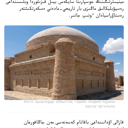
مينيسترلىگىنىڭ جوسپارىنا سايكەس بيىل قىزىلوردا وبلىسىنداعى
رەسپۋبليكالىق ماڭىزى بار تاريحي-مادەني ەسكەرتكىشتەر
رەستاۆراسيادان ءوتىپ جاتىر.
Фото: Қызылорда облыстық тарихи-мәдени мұраны
қорғау орталығы
قازالى اۋدانىنداعى باقاتام كەسەنەسى مەن جاڭاقورعان