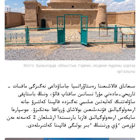
Фото: Қызылорда облыстық тарихи-мәдени мұраны қорғау
орталығы
سىعاناق قالاشىعىنا رەستاۆراتسيا جاساۋداعى نەگىزگى ماقسات -
تاريحي-مادەني مۇرا نىسانىن ساقتاپ قالۋ، ونىڭ باستاپقى
ساۋلەتتىك كەلبەتىن عىلىمي نەگىزدە قالپىنا كەلتىرۋ جانە
ارحەولوگيالىق قۇندىلىعىن بولاشاق ۇرپاققا جەتكىزۋ. جوسپارعا
سايكەس ارحەولوگيالىق قازبا بارىسىندا ارشىلعان 2 كەسەنە مەن
تۇرعىن ءۇي ورنىنىڭ ءبىر بولىگى قالپىنا كەلتىرىلەدى.