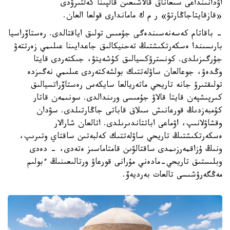
اۋدانىنداعى سىعاناق قالاشىعىن قالپىنا كەلتىرۋدى
«قازقايتاجاڭارتۋ» ر م ك ماماندارى قولعا العان.
- باقاتام كەسەنەسىندەگى جۇمىس تولىق اياقتالدى. رەستاۆراسيا
بارىسىندا ەسكەرتكىشتىڭ تەحنيكالىق جاعدايىنا عىلىمي زەرتتەۋ
جۇرگىزىلدى. كونسترۋكسيالىق كۇشەيتۋ، جىكتەردى قايتا
وڭدەۋ، جوعالعان ساۋلەتتىك بولشەكتەردى عىلىمي نەگىزدە
تولىقتىرۋ جانە تاريحي ماتەريالعا سايكەس رەستاۆراتسيالىق
كىرپىشپەن قايتا قالاۋ جۇمىسى ورىندالدى. سونىمەن قاتار
كۇمبەزدىڭ قورعانىش سىلاق قاباتى جاڭارتىلدى. سۋدان
وقشاۋلانىپ، اۋماعى اباتتاندىرىلدى. اتالعان شارالار
ەسكەرتكىشتىڭ تاريحي ساۋلەتتىك كەلبەتىن ساقتاي وتىرىپ،
ونىڭ ۇزاقمەرزىمدى ساقتالۋىن قامتاماسىز ەتەدى، - دەدى
وبلىستىق تاريحي-مادەني مۇرانى قورعاۋ ورتالىعىنىڭ ءبولىم
مەڭگەرۋشىسى تالعات بەرديەۆ.