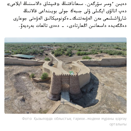
دەيىن ءومىر سۇرگەن. سىعاناقتىڭ «قىپشاق دالاسىنىڭ ايلاعى»
دەپ اتالۋى ايگىلى ۇلى جىبەك جولى بويىنداعى قالانىڭ
شارۋاشىلىعى مەن الەۋمەتتىك-ەكونوميكالىق الەۋەتى جوعارى
دەڭگەيدە دامىعانىن اڭعارتادى، - دەدى تالعات بەرديەۆ.
Фото: Қызылорда облыстық тарихи-мәдени мұраны қорғау
орталығы