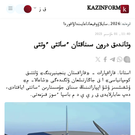
KAZINFORM
ق ز
ترەند:
2026-سايلاۋ
وقيعا
تاعايىنداۋ
اقوردا
11:40, 01 ماۋسىم 2023
وتاندىق درون سىناقتان ءساتتى ءوتتى
استانا. قازاقپارات - «قازاقستان ينجينيرينگ» ۇلتتىق
كومپانياسى» ا ق جاڭارتىلعان ۇلگىدەگى «شاعالا- م»
ۇشقىشسىز ۇشۋ اپپاراتىنىڭ سىناق جۇمىستارىن ءساتتى اياقتادى،
دەپ حابارلايدى ق ر ي ي د م باسپا ءسوز قىزمەتى.