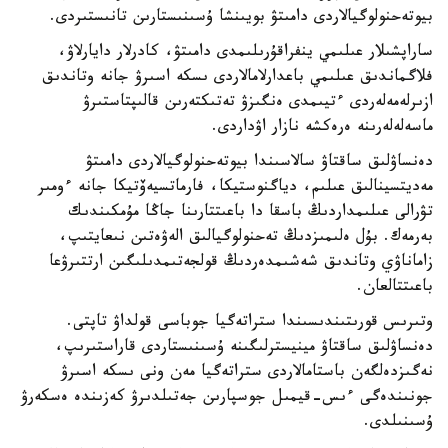
بيوتەحنولوگيالاردى دامىتۋ بويىنشا ۇسىنىستارىن تانىستىردى.
ساراپشىلار عىلىمي ينفراقۇرىلىمدى دامىتۋ، كادرلار دايارلاۋ،
فلاگماندىق عىلىمي باعدارلامالاردى ىسكە اسىرۋ جانە وتاندىق
ازىرلەمەلەردى ءتيىمدى ەنگىزۋ تەتىكتەرىن قالىپتاستىرۋ
ماسەلەلەرىنە ەرەكشە نازار اۋداردى.
دەنساۋلىق ساقتاۋ سالاسىندا بيوتەحنولوگيالاردى دامىتۋ
مەديتسينالىق عىلىم، دياگنوستيكا، فارماتسيەۆتيكا جانە ءومىر
تۋرالى عىلىمداردىڭ باسقا دا باعىتتارىنا جاڭا مۇمكىندىك
بەرمەك. بۇل ەلىمىزدىڭ تەحنولوگيالىق الەۋەتىن نىعايتىپ،
زاماناۋي وتاندىق شەشىمدەردىڭ قولجەتىمدىلىگىن ارتتىرۋعا
باعىتتالعان.
وتىرىس قورىتىندىسىندا ستراتەگيا جوباسى قولداۋ تاپتى.
دەنساۋلىق ساقتاۋ مينيسترلىگىنە ۇسىنىستاردى قاراستىرىپ،
نەگىزدەلگەن باستامالاردى ستراتەگيا مەن ونى ىسكە اسىرۋ
جونىندەگى ءىس-قيمىل جوسپارىن جەتىلدىرۋ كەزىندە ەسكەرۋ
ۇسىنىلدى.