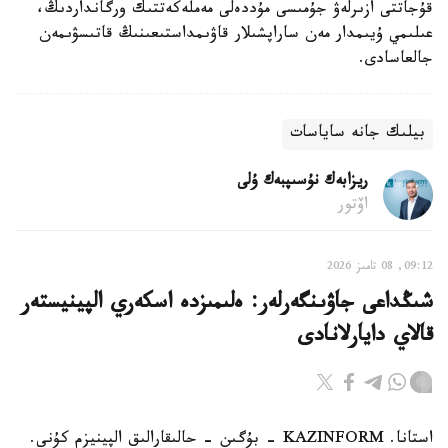
قۇجاتتى ازىرلەۋ جۇمىسى مۇددەلى مەملەكەتتىك ورگانداردىڭ،
عىلىمي ۇيىمدار مەن ساراپشىلار قاۋىمداستىعىنىڭ قاتىسۋىمەن
جالعاسادى.
بيلىك جانە ساياسات
ريزابەك نۇسىپبەك ۇلى
اۆتور
09:12, 08 تامىز 2026
شىڭداعى جاۋىنگەرلەر: ەلىمىزدە اسكەري الپينيستەر
قالاي دايارلانادى
استانا. KAZINFORM - بۇگىن - حالىقارالىق الپينيزم كۇنى.