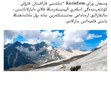
وسىعان وراي Kazinform ءتىلشىسى قازاقستان قارۋلى
كۇشتەرىندەگى اسكەري الپينيستەردىڭ قالاي دايارلاناتىنىن،
حالىقارالىق ارەناداعى جەتىستىكتەرىن جانە بۇل ماماندىقتىڭ
باستى قاعيداتىن سارالادى.
Фото: Қорғаныс министрліг
كىمدەر اسكەري الپينيست بولا الادى؟