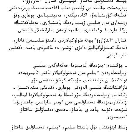
جيىنعا دەنساۋلىق ساقتاۋ ءمينيسترى اقمارال ءالنازاروۆا،
پرەزيدەنت جانىنداعى ۇلتتىق عىلىم اكادەمياسىنىڭ پرەزيدەنتى
اقىلبەك كۇرىشبايەۆ، اكادەميكتەر، مەديتسينالىق جوعارى وقۋ
ورىندارى مەن عىلىمي ۇيىمداردىڭ باسشىلارى، مەملەكەتتىك
ورگانداردىڭ وكىلدەرى، عالىمدار مەن ساراپشىلار قاتىستى.
اقمارال ءالنازاروۆا بيوتەحنولوگيالاردى دامىتۋ عىلىممەن قاتار،
ەلدىڭ تەحنولوگيالىق دامۋى ءۇشىن دە ماڭىزدى باعىت ەكەنىن
اتاپ ءوتتى.
- بۇگىندە ءبىزدىڭ الدىمىزدا جەكەلەگەن عىلىمي
ازىرلەمەلەردەن ءبىلىم مەن تەحنولوگيالار ناقتى تاجىريبەدە
قولدانىلاتىن تولىققاندى جۇيەگە كوشۋ مىندەتى تۇر.
قازاقستاننىڭ عىلىمي الەۋەتى جوعارى. ەندىگى مىندەتىمىز -
وتاندىق ازىرلەمەلەردىڭ سۇرانىسقا يە تەحنولوگيالارعا اينالىپ،
ازاماتتارىمىزدىڭ دەنساۋلىعى مەن ءومىر ساپاسىن جاقسارتۋعا
قىزمەت ەتۋىنە جاعداي جاساۋ،-دەدى دەنساۋلىق ساقتاۋ
ءمينيسترى.
ونىڭ ايتۋىنشا، بۇل باعىتتا عىلىم، ءبىلىم، دەنساۋلىق ساقتاۋ