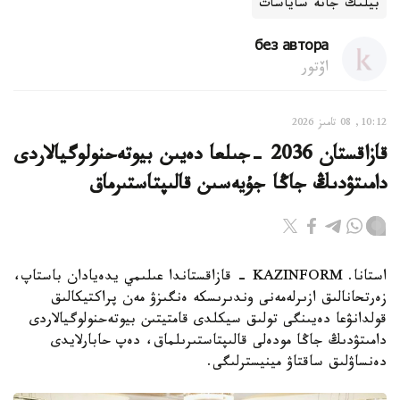
بيلىك جانە ساياسات
без автора
اۆتور
10:12, 08 تامىز 2026
قازاقستان 2036 -جىلعا دەيىن بيوتەحنولوگيالاردى
دامىتۋدىڭ جاڭا جۇيەسىن قالىپتاستىرماق
استانا. KAZINFORM - قازاقستاندا عىلىمي يدەيادان باستاپ،
زەرتحانالىق ازىرلەمەنى وندىرىسكە ەنگىزۋ مەن پراكتيكالىق
قولدانۋعا دەيىنگى تولىق سيكلدى قامتيتىن بيوتەحنولوگيالاردى
دامىتۋدىڭ جاڭا مودەلى قالىپتاستىرىلماق، دەپ حابارلايدى
دەنساۋلىق ساقتاۋ مينيسترلىگى.