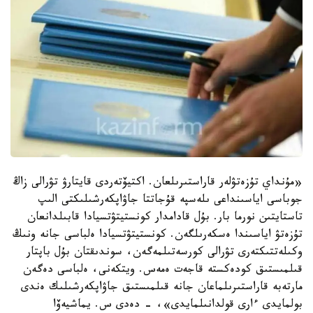
«مۇنداي تۇزەتۋلەر قاراستىرىلعان. اكتيۆتەردى قايتارۋ تۋرالى زاڭ
جوباسى اياسىنداعى ىلەسپە قۇجاتتا جاۋاپكەرشىلىكتى الىپ
تاستايتىن نورما بار. بۇل قادامدار كونستيتۋتسيادا قابىلدانعان
تۇزەتۋ اياسىندا ەسكەرىلگەن. كونستيتۋتسيادا ەلباسى جانە ونىڭ
وكىلەتتىكتەرى تۋرالى كورسەتىلمەگەن، سوندىقتان بۇل باپتار
قىلمىستىق كودەكستە قاجەت ەمەس. ويتكەنى، ەلباسى دەگەن
مارتەبە قاراستىرىلماعان جانە قىلمىستىق جاۋاپكەرشىلىك ەندى
بولمايدى ءارى قولدانىلمايدى»، - دەدى س. يماشيەۆا