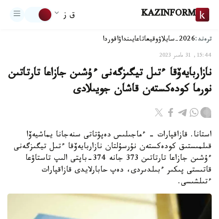
KAZINFORM
ق ز
ترەند:
2026-سايلاۋ
وقيعا
تاعايىنداۋ
اقوردا
15:44, 31 مامىر 2023
نازاربايەۆقا ءتىل تيگىزگەنى ءۇشىن جازاعا تارتاتىن
نورما كودەكستەن قاشان جويىلادى
استانا. قازاقپارات - ءماجىلىس دەپۋتاتى سنەجانا يماشيەۆا
قىلمىستىق كودەكستەن نۇرسۇلتان نازاربايەۆقا ءتىل تيگىزگەنى
ءۇشىن جازاعا تارتاتىن 373 جانە 374-باپتى الىپ تاستاۋعا
قاتىستى پىكىر ءبىلدىردى، دەپ حابارلايدى قازاقپارات
ءتىلشىسى.