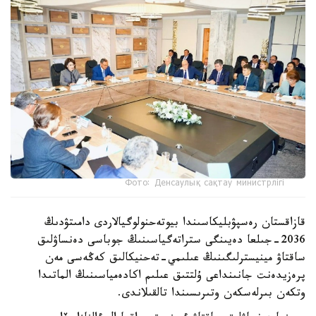
Фото: Денсаулық сақтау министрлігі
قازاقستان رەسپۋبليكاسىندا بيوتەحنولوگيالاردى دامىتۋدىڭ
2036-جىلعا دەيىنگى ستراتەگياسىنىڭ جوباسى دەنساۋلىق
ساقتاۋ مينيسترلىگىنىڭ عىلىمي-تەحنيكالىق كەڭەسى مەن
پرەزيدەنت جانىنداعى ۇلتتىق عىلىم اكادەمياسىنىڭ الماتىدا
وتكەن بىرلەسكەن وتىرىسىندا تالقىلاندى.