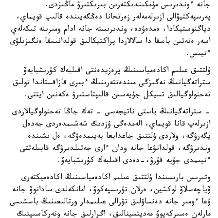
جانە ءوندىرىس مۇمكىندىكتەرىن بىرىكتىرۋ ماڭىزدى.
پەرسپەكتيۆالى ازىرلەمەلەر زەرتحانا دەڭگەيىندە قالىپ قويماي،
دياگنوستيكادا، ەمدەۋدە، وندىرىستە جانە ادام ومىرىنە تىكەلەي
اسەر ەتەتىن باسقا دا سالالاردا پراكتيكالىق قولدانىسقا ەنگىزىلۋى
ءتيىس.
ۇلتتىق عىلىم اكادەمياسىنىڭ پرەزيدەنتى اقىلبەك كۇرىشبايەۆ
ستراتەگيانىڭ نەگىزگى مىندەتتەرىنىڭ ءبىرى قازاقستاندا تولىق
تەحنولوگيالىق تسيكل جۇيەسىن قالىپتاستىرۋ ەكەنىن ايتتى.
- ستراتەگيانىڭ باستى ناتيجەسى - تەك جاڭا تەحنولوگيالاردى
ازىرلەپ قانا قويماي، الەمدەگى ۇزدىك شەشىمدەردى جەدەل
يگەرۋگە، ولاردى ۇلتتىق جاعدايعا بەيىمدەۋگە، ەل ىشىندە
وندىرۋگە، قولدانۋعا جانە ودان ءارى جەتىلدىرۋگە قابىلەتتى
ءتيىمدى جۇيە قۇرۋ،-دەدى اقىلبەك كۇرىشبايەۆ.
وتىرىس بارىسىندا ۇلتتىق عىلىم اكادەمياسىنىڭ اكادەميكتەرى
ۆياچەسلاۆ لوكشين، ەرلان تۇرىسپەكوۆ، امانكەلدى سادانوۆ جانە
ۇعا ءومىر جانە دەنساۋلىق تۋرالى عىلىمدار ورتالىعىنىڭ باسشىسى
مارلەن ەسىركەپوۆ مەديتسينالىق، اگرارلىق جانە ونەركاسىپتىك