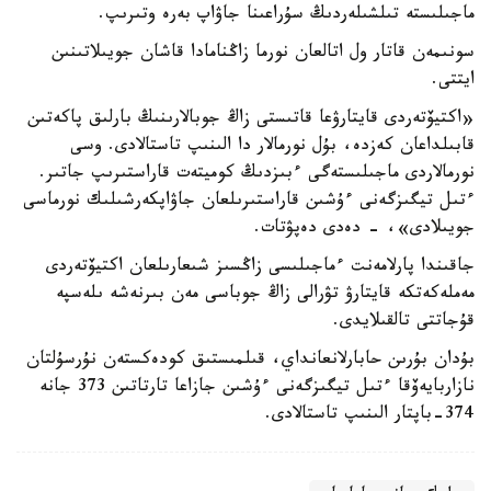
ماجىلىستە تىلشىلەردىڭ سۇراعىنا جاۋاپ بەرە وتىرىپ.
سونىمەن قاتار ول اتالعان نورما زاڭنامادا قاشان جويىلاتىنىن
ايتتى.
«اكتيۆتەردى قايتارۋعا قاتىستى زاڭ جوبالارىنىڭ بارلىق پاكەتىن
قابىلداعان كەزدە، بۇل نورمالار دا الىنىپ تاستالادى. وسى
نورمالاردى ماجىلىستەگى ءبىزدىڭ كوميتەت قاراستىرىپ جاتىر.
ءتىل تيگىزگەنى ءۇشىن قاراستىرىلعان جاۋاپكەرشىلىك نورماسى
جويىلادى»، - دەدى دەپۋتات.
جاقىندا پارلامەنت ءماجىلىسى زاڭسىز شىعارىلعان اكتيۆتەردى
مەملەكەتكە قايتارۋ تۋرالى زاڭ جوباسى مەن بىرنەشە ىلەسپە
قۇجاتتى تالقىلايدى.
بۇدان بۇرىن حابارلانعانداي، قىلمىستىق كودەكستەن نۇرسۇلتان
نازاربايەۆقا ءتىل تيگىزگەنى ءۇشىن جازاعا تارتاتىن 373 جانە
374-باپتار الىنىپ تاستالادى.