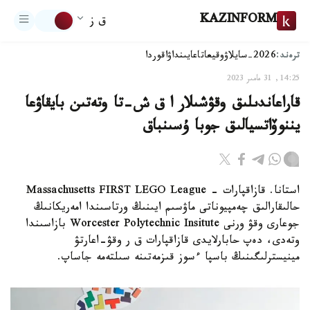
KAZINFORM
ق ز
ترەند:
2026-سايلاۋ
وقيعا
تاعايىنداۋ
اقوردا
14:25, 31 مامىر 2023
قاراعاندىلىق وقۋشىلار ا ق ش-تا وتەتىن بايقاۋعا
يننوۆاتسيالىق جوبا ۇسىنباق
استانا. قازاقپارات - Massachusetts FIRST LEGO League
حالىقارالىق چەمپيوناتى ماۋسىم ايىنىڭ ورتاسىندا امەريكانىڭ
جوعارى وقۋ ورنى Worcester Polytechnic Insitute بازاسىندا
وتەدى، دەپ حابارلايدى قازاقپارات ق ر وقۋ-اعارتۋ
مينيسترلىگىنىڭ باسپا ءسوز قىزمەتىنە سىلتەمە جاساپ.