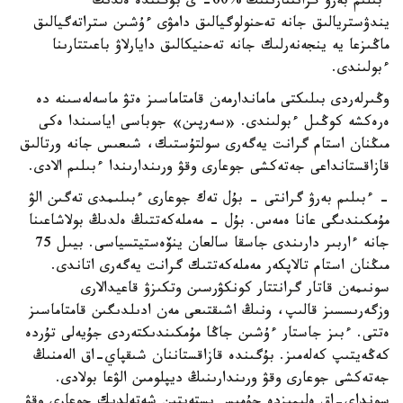
ءبىلىم بەرۋ گرانتتارىنىڭ %60- ى بۇگىندە ەلدىڭ
يندۋستريالىق جانە تەحنولوگيالىق دامۋى ءۇشىن ستراتەگيالىق
ماڭىزعا يە ينجەنەرلىك جانە تەحنيكالىق دايارلاۋ باعىتتارىنا
ءبولىندى.
وڭىرلەردى بىلىكتى ماماندارمەن قامتاماسىز ەتۋ ماسەلەسىنە دە
ەرەكشە كوڭىل ءبولىندى. «سەرپىن» جوباسى اياسىندا ەكى
مىڭنان استام گرانت يەگەرى سولتۇستىك، شىعىس جانە ورتالىق
قازاقستانداعى جەتەكشى جوعارى وقۋ ورىندارىندا ءبىلىم الادى.
- ءبىلىم بەرۋ گرانتى - بۇل تەك جوعارى ءبىلىمدى تەگىن الۋ
مۇمكىندىگى عانا ەمەس. بۇل - مەملەكەتتىڭ ەلدىڭ بولاشاعىنا
جانە ءاربىر دارىندى جاسقا سالعان ينۆەستيتسياسى. بيىل 75
مىڭنان استام تالاپكەر مەملەكەتتىك گرانت يەگەرى اتاندى.
سونىمەن قاتار گرانتتار كونكۋرسىن وتكىزۋ قاعيدالارى
وزگەرىسسىز قالىپ، ونىڭ اشىقتىعى مەن ادىلدىگىن قامتاماسىز
ەتتى. ءبىز جاستار ءۇشىن جاڭا مۇمكىندىكتەردى جۇيەلى تۇردە
كەڭەيتىپ كەلەمىز. بۇگىندە قازاقستاننان شىقپاي-اق الەمنىڭ
جەتەكشى جوعارى وقۋ ورىندارىنىڭ ديپلومىن الۋعا بولادى.
سونداي-اق ەلىمىزدە جۇمىس ىستەيتىن شەتەلدىك جوعارى وقۋ