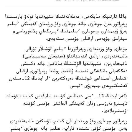
Фото: Алина Тулеубаева/Kazinform
جاڭا تارتىپكە سايكەس، مەملەكەتتىك ستيپەنديا تولەۋ بارىسىندا
وپەراتور مەن جوعارى جانە جوعارى وقۋ ورنىنان كەيىنگى ءبىلىم
بەرۋ ۇيىمدارى «جوعارى ءبىلىمنىڭ ءبىرىڭعاي پلاتفورماسى»
سيفرلىق جۇيەسى ارقىلى جۇمىس ىستەيدى.
جوعارى وقۋ ورىندارى وپەراتورعا ءبىلىم الۋشىلار تۋرالى
مالىمەتتەردى، ارالىق اتتەستاتتاۋ (ەمتيحان سەسسياسى)
ناتيجەلەرىن، ستيپەنديا الۋشىنىڭ ساناتىن جانە ەكىنشى
دەڭگەيلى بانكتەگى نەمەسە ۇلتتىق پوشتا وپەراتورى ارقىلى
اشىلعان اعىمداعى شوتىنىڭ دەرەكتەرىن ءار ايدىڭ 12-سىنەن
كەشىكتىرمەي جىبەرۋى ءتيىس.
ەگەر ايدىڭ 12- ءسى دەمالىس كۇنىنە سايكەس كەلسە، قۇجات
تاپسىرۋ مەرزىمى ودان كەيىنگى العاشقى جۇمىس كۇنىنە
اۋىستىرىلادى.
وپەراتور جوعارى وقۋ ورىندارىنان كەلىپ تۇسكەن مالىمەتتەردى
بەس جۇمىس كۇنى ىشىندە قاراپ، عىلىم جانە جوعارى ءبىلىم