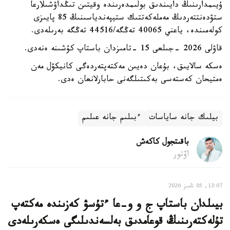
ۇيىمدارىنىڭ دايىندىق بولىمدەرىندە وقيتىن تىڭداۋشىلارعا
ستۋدەنتتەردىڭ مەملەكەتتىك ستيپەندياسىنىڭ 85 پايىزى
كولەمىندە، ياعني 40065 تەڭگە/44516 تەڭگە بەرىلەدى.
قاۋلى 2026 -جىلعى 15 -تامىزدان باستاپ كۇشىنە ەنەدى.
ەسكە سالايىق، بۇعان دەيىن مەكتەپتەردەگى كانيكۋل مەن
ەمتيحان كەستەسى بەكىتىلگەنى حابارلانعان ەدى.
بيلىك جانە ساياسات
ءبىلىم جانە عىلىم
باقىتجول كاكەش
اۆتور
13:07, 05 تامىز 2026
بيىلدان باستاپ ج و و-عا ءتۇسۋ كەزىندە مەكتەپ
تۇلەكتەرىنىڭ قوعامدىق بەلسەندىلىگى ەسكەرىلەدى