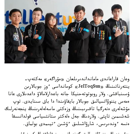
وعان قاراعاندى مامانداندىرىلعان «مۇراگەر» مەكتەپ-
ينتەرناتىنىڭ «JelToqSun» كومانداسى ءوز جوبالارىن
ۇسىنباقشى. ولار روبوتوتەحنيكا جانە باعدارلامالاۋ داعدىلارى عانا
ەمەس يننوۆاتسيالىق جوبالار بايقاۋىندا دا باق سىنايدى. توپ
مۇشەلەرى ەنەرگيا تاقىرىبىنىڭ وزەكتى ماسەلەلەرىنىڭ ينجەنەرلىك
شەشىمىن تاپتى. ولاردىڭ جەل ەلەكتر ستانتسياسى قولدانىسقا
ەنسە ءوندىرىس، شارۋاشىلىق ءۇشىن ءتيىمدى بولماق.