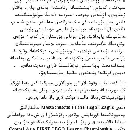
«ءبىزدىڭ يننوۆاتسيالىق گەنەراتورىمىز قازاقتىڭ كيىز ءۇيى
ىسپەتتى. كونۋس ءپىشىنىنىڭ ارقاسىندا جەلدى جان-جاقتان
ۇستايدى. اۋىلدىق جەردە، اسىرەسە ەلدىڭ سولتۇستىگىندە
قاتتى جەل تۇرسا ەسكى ماگيسترالدىق جەلىلەر ىستەن شىعىپ
قالادى. ال ءبىزدىڭ جوبا سول تابيعي قۇبىلىستى پايدالى
مەحانيزمگە پايدالانۋ. بۇل جوبانى بۇرىننان بار كوپ ءجۇزدى
روتوردىڭ نەگىزىندە جاسادىق. بىزدە «جەل ديىرمەنىنىڭ»
بىرنەشە نۇسقاسى بولدى، ءتورتبۇرىشتى، دوڭگەلەك ولاردىڭ
بارلىعىن تاجىريبەدەن وتكىزدىك. ونىڭ تيىمدىلىگىن جەلدىڭ
جىلدامدىعىنا بايلانىستى قوزعالىسىنا قاراي ەسەپتەدىك»، -
دەيدى كوماندا ينجەنەرى سانجار سارسەمبايەۆ.
ايتا كەتەيىك، وقۋشىلار ءوز جوبالارىن جەرگىلىكتى مەتاللۋرگيا
كاسىپورنىنىڭ ينجەنەرلەرىنە تانىستىردى، وعان مەملەكەتتىك
ۋنيۆەرسيتەتتەردىڭ عالىم، دوكتورلارى وڭ باعا بەردى.
ەندى Massachusetts FIRST Lego League حالىقارالىق
چەمپيوناتىندا قورعايتىن بولادى. وقۋشىلار ا ق ش-قا جولدامانى
استانا قالاسىندا ق ر وقۋ-اعارتۋ مينيسترلىگىنىڭ قولداۋىمەن