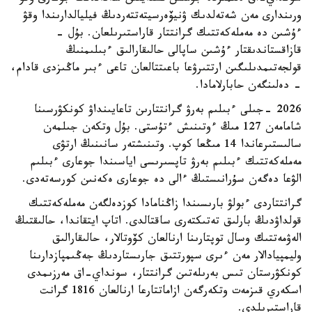
ورىندارى مەن شەتەلدىك ۋنيۆەرسيتەتتەردىڭ فيليالدارىندا وقۋ
ءۇشىن دە مەملەكەتتىك گرانتتار قاراستىرىلعان. بۇل -
قازاقستاندىقتار ءۇشىن ساپالى حالىقارالىق ءبىلىمنىڭ
قولجەتىمدىلىگىن ارتتىرۋعا باعىتتالعان تاعى ءبىر ماڭىزدى قادام،
- دەلىنگەن حابارلامادا.
2026 -جىلى ءبىلىم بەرۋ گرانتتارىن تاعايىنداۋ كونكۋرسىنا
شامامەن 127 مىڭ ءوتىنىش ءتۇستى. بۇل وتكەن جىلمەن
سالىستىرعاندا 14 مىڭعا كوپ. وتىنىشتەر سانىنىڭ ارتۋى
مەملەكەتتىك ءبىلىم بەرۋ تاپسىرىسى اياسىندا جوعارى ءبىلىم
الۋعا دەگەن سۇرانىستىڭ ءالى دە جوعارى ەكەنىن كورسەتەدى.
گرانتتاردى ءبولۋ بارىسىندا زاڭنامادا كوزدەلگەن مەملەكەتتىك
قولداۋدىڭ بارلىق تەتىكتەرى ساقتالدى. اتاپ ايتقاندا، حالىقتىڭ
الەۋمەتتىك وسال توپتارىنا ارنالعان كۆوتالار، حالىقارالىق
وليمپيادالار مەن ءىرى سپورتتىق جارىستاردىڭ جەڭىمپازدارىنا
كونكۋرستان تىس بەرىلەتىن گرانتتار، سونداي-اق مەرزىمدى
اسكەري قىزمەت وتكەرگەن ازاماتتارعا ارنالعان 1816 گرانت
قاراستىرىلدى.