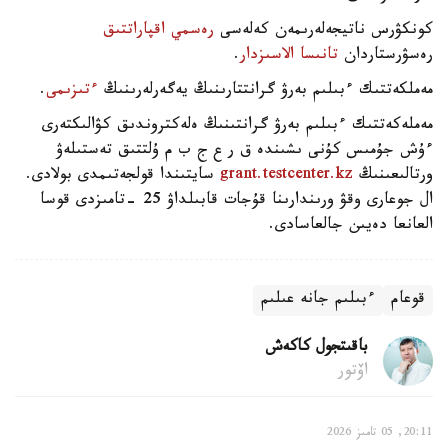
كونكۋرس ناتيجەلەرىمەن كەلەسى
رەسمي اقپاراتتىق
رەسۋرستاردان
تانىسا الاسىزدار
.
مەملكەتتىك ءبىلىم بەرۋ گرانتتارىنىڭ يەگەرلەرىنىڭ
ءتىزىمى
.
مەملەكەتتىك ءبىلىم بەرۋ گرانتىنىڭ ەلەكتروندىق كۋالىكتەرى
ءۇش جۇمىس كۇنى ىشىندە ق ر ع ج ب م ۇلتتىق تەستىلەۋ
ورتالىعىنىڭ
grant.testcenter.kz
سايتىندا قولجەتىمدى بولادى.
ال جوعارى وقۋ ورىندارىنا قۇجات قابىلداۋ 25 -تامىزدى قوسا
العانعا دەيىن جالعاسادى.
قوعام
ءبىلىم جانە عىلىم
باقىتجول كاكەش
اۆتور
20:11, 05 تامىز 2026