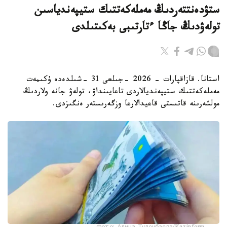
ستۋدەنتتەردىڭ مەملەكەتتىك ستيپەندياسىن
تولەۋدىڭ جاڭا ءتارتىبى بەكىتىلدى
استانا. قازاقپارات - 2026 -جىلعى 31 -شىلدەدە ۇكىمەت
مەملەكەتتىك ستيپەنديالاردى تاعايىنداۋ، تولەۋ جانە ولاردىڭ
مولشەرىنە قاتىستى قاعيدالارعا وزگەرىستەر ەنگىزدى.