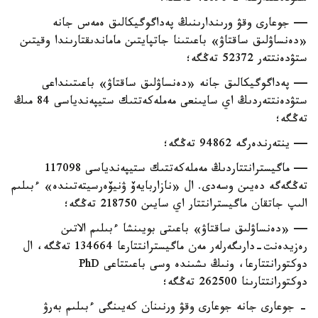
— جوعارى وقۋ ورىندارىنىڭ پەداگوگيكالىق ەمەس جانە
«دەنساۋلىق ساقتاۋ» باعىتىنا جاتپايتىن ماماندىقتارىندا وقيتىن
ستۋدەنتتەر 52372 تەڭگە؛
— پەداگوگيكالىق جانە «دەنساۋلىق ساقتاۋ» باعىتىنداعى
ستۋدەنتتەردىڭ اي سايىنعى مەملەكەتتىك ستيپەندياسى 84 مىڭ
تەڭگە؛
— ينتەرندەرگە 94862 تەڭگە؛
— ماگيسترانتتاردىڭ مەملەكەتتىك ستيپەندياسى 117098
تەڭگەگە دەيىن وسەدى. ال «نازاربايەۆ ۋنيۆەرسيتەتىندە» ءبىلىم
الىپ جاتقان ماگيسترانتتار اي سايىن 218750 تەڭگە؛
— «دەنساۋلىق ساقتاۋ» باعىتى بويىنشا ءبىلىم الاتىن
رەزيدەنت-دارىگەرلەر مەن ماگيسترانتتارعا 134664 تەڭگە، ال
دوكتورانتتارعا، ونىڭ ىشىندە وسى باعىتتاعى PhD
دوكتورانتتارىنا 262500 تەڭگە؛
- جوعارى جانە جوعارى وقۋ ورنىنان كەيىنگى ءبىلىم بەرۋ