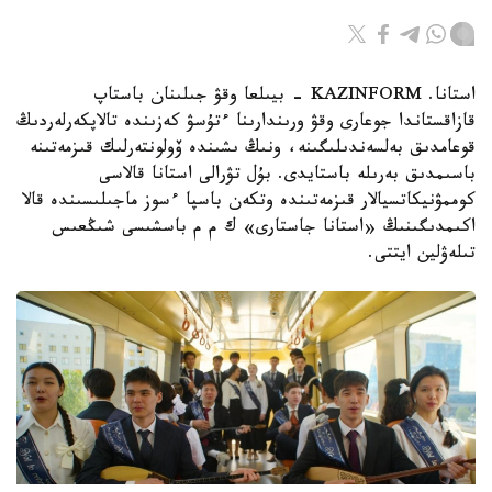
استانا. KAZINFORM - بيىلعا وقۋ جىلىنان باستاپ
قازاقستاندا جوعارى وقۋ ورىندارىنا ءتۇسۋ كەزىندە تالاپكەرلەردىڭ
قوعامدىق بەلسەندىلىگىنە، ونىڭ ىشىندە ۆولونتەرلىك قىزمەتىنە
باسىمدىق بەرىلە باستايدى. بۇل تۋرالى استانا قالاسى
كوممۋنيكاتسيالار قىزمەتىندە وتكەن باسپا ءسوز ماجىلىسىندە قالا
اكىمدىگىنىڭ «استانا جاستارى» ك م م باسشىسى شىڭعىس
تىلەۋلين ايتتى.