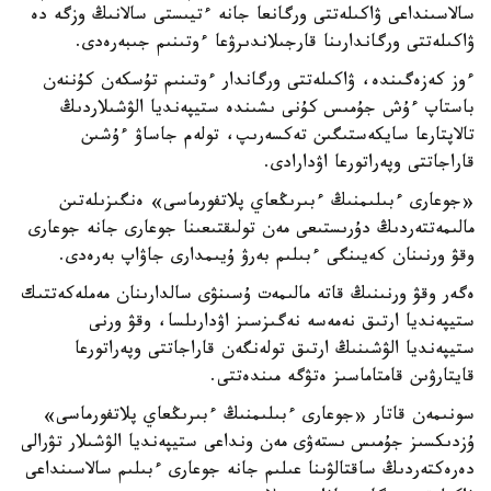
سالاسىنداعى ۋاكىلەتتى ورگانعا جانە ءتيىستى سالانىڭ وزگە دە
ۋاكىلەتتى ورگاندارىنا قارجىلاندىرۋعا ءوتىنىم جىبەرەدى.
ءوز كەزەگىندە، ۋاكىلەتتى ورگاندار ءوتىنىم تۇسكەن كۇننەن
باستاپ ءۇش جۇمىس كۇنى ىشىندە ستيپەنديا الۋشىلاردىڭ
تالاپتارعا سايكەستىگىن تەكسەرىپ، تولەم جاساۋ ءۇشىن
قاراجاتتى وپەراتورعا اۋدارادى.
«جوعارى ءبىلىمنىڭ ءبىرىڭعاي پلاتفورماسى» ەنگىزىلەتىن
مالىمەتتەردىڭ دۇرىستىعى مەن تولىقتىعىنا جوعارى جانە جوعارى
وقۋ ورنىنان كەيىنگى ءبىلىم بەرۋ ۇيىمدارى جاۋاپ بەرەدى.
ەگەر وقۋ ورنىنىڭ قاتە مالىمەت ۇسىنۋى سالدارىنان مەملەكەتتىك
ستيپەنديا ارتىق نەمەسە نەگىزسىز اۋدارىلسا، وقۋ ورنى
ستيپەنديا الۋشىنىڭ ارتىق تولەنگەن قاراجاتتى وپەراتورعا
قايتارۋىن قامتاماسىز ەتۋگە مىندەتتى.
سونىمەن قاتار «جوعارى ءبىلىمنىڭ ءبىرىڭعاي پلاتفورماسى»
ۇزدىكسىز جۇمىس ىستەۋى مەن ونداعى ستيپەنديا الۋشىلار تۋرالى
دەرەكتەردىڭ ساقتالۋىنا عىلىم جانە جوعارى ءبىلىم سالاسىنداعى