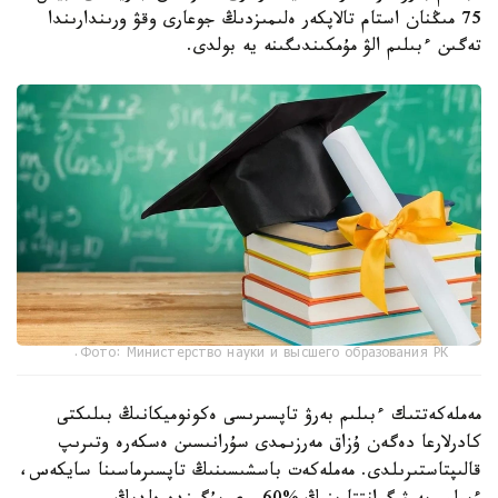
75 مىڭنان استام تالاپكەر ەلىمىزدىڭ جوعارى وقۋ ورىندارىندا
تەگىن ءبىلىم الۋ مۇمكىندىگىنە يە بولدى.
Фото: Министерство науки и высшего образования РК.
مەملەكەتتىك ءبىلىم بەرۋ تاپسىرىسى ەكونوميكانىڭ بىلىكتى
كادرلارعا دەگەن ۇزاق مەرزىمدى سۇرانىسىن ەسكەرە وتىرىپ
قالىپتاستىرىلدى. مەملەكەت باسشىسىنىڭ تاپسىرماسىنا سايكەس،