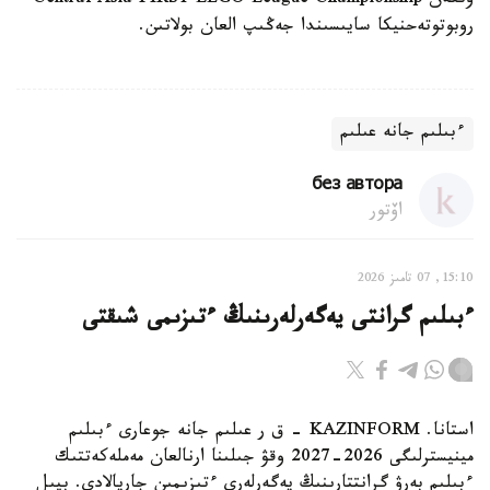
وتكەن Central Asia FIRST LEGO League Championship
روبوتوتەحنيكا سايىسىندا جەڭىپ العان بولاتىن.
ءبىلىم جانە عىلىم
без автора
اۆتور
15:10, 07 تامىز 2026
ءبىلىم گرانتى يەگەرلەرىنىڭ ءتىزىمى شىقتى
استانا. KAZINFORM - ق ر عىلىم جانە جوعارى ءبىلىم
مينيسترلىگى 2026-2027 وقۋ جىلىنا ارنالعان مەملەكەتتىك
ءبىلىم بەرۋ گرانتتارىنىڭ يەگەرلەرى ءتىزىمىن جاريالادى. بيىل