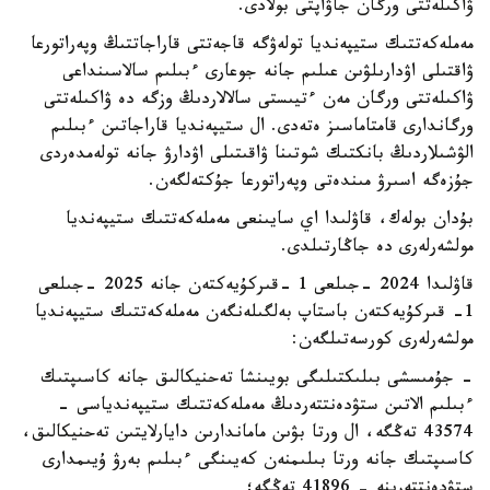
ۋاكىلەتتى ورگان جاۋاپتى بولادى.
مەملەكەتتىك ستيپەنديا تولەۋگە قاجەتتى قاراجاتتىڭ وپەراتورعا
ۋاقتىلى اۋدارىلۋىن عىلىم جانە جوعارى ءبىلىم سالاسىنداعى
ۋاكىلەتتى ورگان مەن ءتيىستى سالالاردىڭ وزگە دە ۋاكىلەتتى
ورگاندارى قامتاماسىز ەتەدى. ال ستيپەنديا قاراجاتىن ءبىلىم
الۋشىلاردىڭ بانكتىك شوتىنا ۋاقىتىلى اۋدارۋ جانە تولەمدەردى
جۇزەگە اسىرۋ مىندەتى وپەراتورعا جۇكتەلگەن.
بۇدان بولەك، قاۋلىدا اي سايىنعى مەملەكەتتىك ستيپەنديا
مولشەرلەرى دە جاڭارتىلدى.
قاۋلىدا 2024 -جىلعى 1 -قىركۇيەكتەن جانە 2025 -جىلعى
1- قىركۇيەكتەن باستاپ بەلگىلەنگەن مەملەكەتتىك ستيپەنديا
مولشەرلەرى كورسەتىلگەن:
- جۇمىسشى بىلىكتىلىگى بويىنشا تەحنيكالىق جانە كاسىپتىك
ءبىلىم الاتىن ستۋدەنتتەردىڭ مەملەكەتتىك ستيپەندياسى -
43574 تەڭگە، ال ورتا بۋىن ماماندارىن دايارلايتىن تەحنيكالىق،
كاسىپتىك جانە ورتا بىلىمنەن كەيىنگى ءبىلىم بەرۋ ۇيىمدارى
ستۋدەنتتەرىنە - 41896 تەڭگە؛