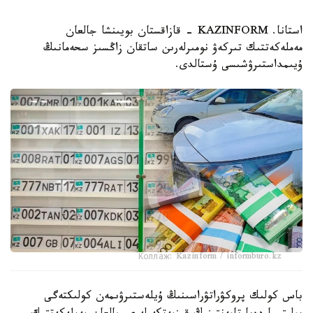
استانا. KAZINFORM - قازاقستان بويىنشا جالعان
مەملەكەتتىك تىركەۋ نومىرلەرىن ساتقان زاڭسىز سحەمانىڭ
ۇيىمداستىرۋشىسى ۇستالدى.
Коллаж: Kazinform / informburo.kz
باس كولىك پروكۋراتۋراسىنىڭ ۇيلەستىرۋىمەن كولىكتەگى