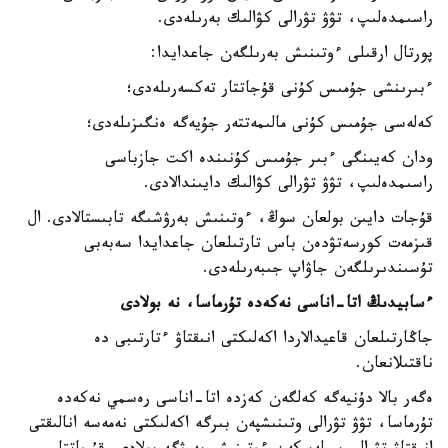
راسىمدەلىپ، تۋۋ تۋرالى كۋالىك بەرىلەدى.
پورتال ارقىلى ءوتىنىش بەرىلگەن جاعدايدا:
ءبىرىنشى جۇمىس كۇنى قۇجاتتار تەكسەرىلەدى؛
كەلەسى جۇمىس كۇنى مالىمەتتەر جۇيەگە ەنگىزىلەدى؛
ودان كەيىنگى ءبىر جۇمىس كۇنىندە اكت جازباسى
راسىمدەلىپ، تۋۋ تۋرالى كۋالىك دايىندالادى.
قۇجات دايىن بولعان سوڭ، ءوتىنىش بەرۋشىگە تابىستالادى. ال
قىزمەت كورسەتۋدەن باس تارتىلعان جاعدايدا سەبەبى
تۇسىندىرىلگەن جاۋاپ جىبەرىلەدى.
ءسابيدىڭ اتا-اناسى نەكەدە تۇرماسا، نە بولادى
جاڭارتىلعان قاعيدالاردا اكەلىكتى انىقتاۋ ءتارتىبى دە
ناقتىلانعان.
ەگەر بالا دۇنيەگە كەلگەن كەزدە اتا-اناسى رەسمي نەكەدە
تۇرماسا، تۋۋ تۋرالى وتىنىشپەن بىرگە اكەلىكتى نەمەسە انالىقتى