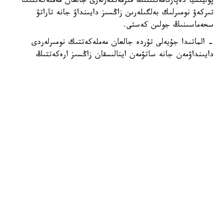
پوليتسيا دەپارتامەنتىنىڭ قىزمەتكەرلەرى جالعان مەملەكەتتىك
تىركەۋ نومىرلىك بەلگىلەرىن زاڭسىز دايىنداۋ جانە تاراتۋ
سحەماسىنىڭ جولىن كەستى.
- الماتىدا جۇيەلى تۇردە جالعان مەملەكەتتىك نومىرلەردى
دايىنداۋمەن جانە ساتۋمەن اينالىسقان زاڭسىز ارەكەتتىڭ
ۇيىمداستىرۋشىسى ۇستالدى. تەرگەۋ مالىمەتتەرى بويىنشا،
جالعان نومىرلەر رەسەي فەدەراتسياسىنان ەكسپرەسس-جەتكىزۋ
قىزمەتى ارقىلى جەتكىزىلىپ، كەيىن قازاقستاننىڭ ءتۇرلى
وڭىرلەرىندەگى تاپسىرىس بەرۋشىلەرگە جىبەرىلىپ وتىرعان، -
دەلىنگەن حابارلامادا.
جەدەل-ىزدەستىرۋ شارالارى بارىسىندا جالعان مەملەكەتتىك
تىركەۋ نومىرلىك بەلگىسى جانە باسقا دا زاتتاي دالەلدەمەلەر
تاركىلەندى. قىلمىسقا قاتىسى بار باسقا دا تۇلعالاردى انىقتاۋ
بويىنشا ارى قاراي تەرگەۋ جانە جەدەل-ىزدەستىرۋ شارالارى
جۇرگىزىلىپ جاتىر.
باس كولىك پروكۋراتۋراسى جالعان مەملەكەتتىك تىركەۋ
نومىرلىك بەلگىلەرىن پايدالانۋ قىلمىستىق جاۋاپتىلىققا اكەپ