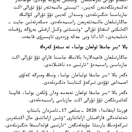
انىقتاۋ تۋرالى بىرلەسكەن ءوتىنىش بەرۋگە بولادى. قۇجاتتار
تەكسەرىلگەننەن كەيىن، ءتيىستى مالىمەتتەر تۋۋ تۋرالى اكت
جازباسىنا ەنگىزىلەدى. وسىدان كەيىن تۋۋ تۋرالى كۋالىك
جاڭارتىلعان مالىمەتتەرمەن راسىمدەلەدى. ەسكەرتەتىن جايت -
اكەلىكتى انىقتاۋ تۋرالى ءوتىنىشتى وكىل ارقىلى بەرۋگە رۇقسات
ەتىلمەيدى، اتا-انا ونى جەكە وزدەرى تاپسىرۋى قاجەت.
بالا ءبىر جاسقا تولعان بولسا، نە ىستەۋ كەرەك
جاڭارتىلعان قاعيدالاردا بالانىڭ جاسىنا قاراي تۋۋ تۋرالى اكت
جازباسىن راسىمدەۋ ءتارتىبى دە ناقتىلاندى.
ەگەر بالا ءبىر جاسقا تولماعان بولسا، ونىڭ ومىرگە كەلۋى
اعىمداعى تۋۋدى تىركەۋ كىتابىنا ەنگىزىلەدى.
ەگەر بالا ءبىر جاسقا تولعان نەمەسە ودان ۇلكەن بولسا، قالپىنا
كەلتىرىلگەن تۋۋ تۋرالى اكت جازباسى راسىمدەلەدى.
قورىتا ايتقاندا، 2026 -جىلعى 17-تامىزدان باستاپ
شەتەلدەگى قازاقستان ازاماتتارى ءۇشىن ازاماتتىق حال اكتىلەرىن
تىركەۋدىڭ بارىنشا جۇيەلەنگەن ءتارتىبى قولدانىسقا ەنگىزىلەدى.