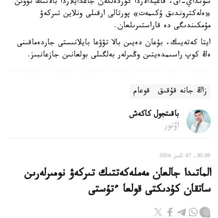
سونداي-اق، قاعيدالاردا كوزدەلگەن جاعدايلاردا بالانىڭ تۋۋىن
«ەلەكتروندىق ۇكىمەت» پورتالى ارقىلى ونلاين تىركەۋ
مۇمكىندىگى دە قاراستىرىلعان.
ايتا كەتەيىك، بۇعان دەيىن بالا تۋۋعا بايلانىستى جاردەماقىنى
ەڭ كوپ راسىمدەيتىن وڭىرلەر بەلگىلى بولعانىن جازعانبىز.
زاڭ جانە قۇقىق
قوعام
باقىتجول كاكەش
اۆتور
20:09, 07 تامىز 2026
الماتىدا جالعان مەملەكەتتىك تىركەۋ نومىرلەرىن
ساتقان كۇدىكتى قولعا ءتۇستى