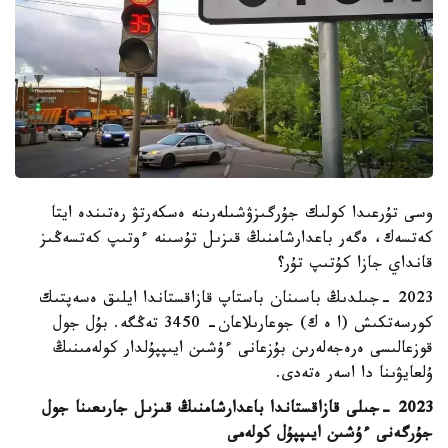
وسى تۇرعىدا كولىك جۇرگىزۋشىلەرىنە ەسكەرتۋ رەتىندە ايتا
كەتسەك، ەگەر باعدارشامنىڭ قىزىل تۇسىنە ءوتىپ كەتسەڭىز
قانداي جازا كۇتىپ تۇر؟
2023 -جىلدىڭ باسىنان باستاپ قازاقستاندا ايلىق ەسەپتىك
كورسەتكىش (ا ە ك) جوعارىلاعان- 3450 تەڭگە. بۇل جول
قوزعالىسى ەرەجەلەرىن بۇزعانى ءۇشىن ايىپپۇلدار كولەمىنىڭ
ۇلعايۋىنا دا اسەر ەتەدى.
2023 -جىلى قازاقستاندا باعدارشامنىڭ قىزىل جارىعىنا جول
جۇرگەنى ءۇشىن ايىپپۇل كولەمى