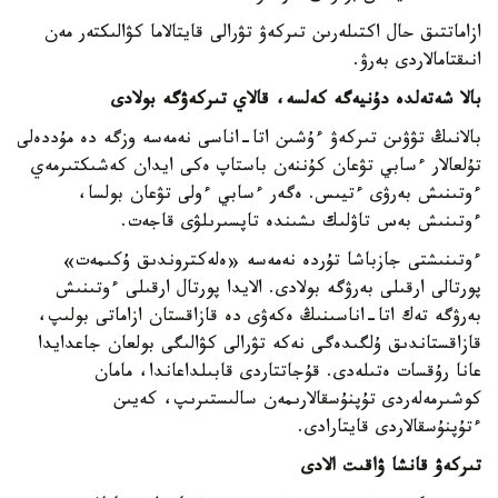
ازاماتتىق حال اكتىلەرىن تىركەۋ تۋرالى قايتالاما كۋالىكتەر مەن
انىقتامالاردى بەرۋ.
بالا شەتەلدە دۇنيەگە كەلسە، قالاي تىركەۋگە بولادى
بالانىڭ تۋۋىن تىركەۋ ءۇشىن اتا-اناسى نەمەسە وزگە دە مۇددەلى
تۇلعالار ءسابي تۋعان كۇننەن باستاپ ەكى ايدان كەشىكتىرمەي
ءوتىنىش بەرۋى ءتيىس. ەگەر ءسابي ءولى تۋعان بولسا،
ءوتىنىش بەس تاۋلىك ىشىندە تاپسىرىلۋى قاجەت.
ءوتىنىشتى جازباشا تۇردە نەمەسە «ەلەكتروندىق ۇكىمەت»
پورتالى ارقىلى بەرۋگە بولادى. الايدا پورتال ارقىلى ءوتىنىش
بەرۋگە تەك اتا-اناسىنىڭ ەكەۋى دە قازاقستان ازاماتى بولىپ،
قازاقستاندىق ۇلگىدەگى نەكە تۋرالى كۋالىگى بولعان جاعدايدا
عانا رۇقسات ەتىلەدى. قۇجاتتاردى قابىلداعاندا، مامان
كوشىرمەلەردى تۇپنۇسقالارىمەن سالىستىرىپ، كەيىن
ءتۇپنۇسقالاردى قايتارادى.
تىركەۋ قانشا ۋاقىت الادى