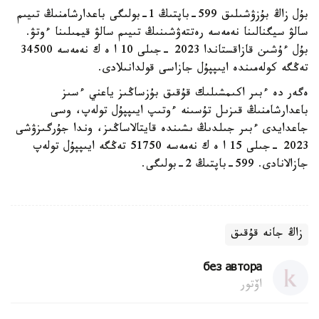
بۇل زاڭ بۇزۋشىلىق 599-باپتىڭ 1-بولىگى باعدارشامنىڭ تىيىم
سالۋ سيگنالىنا نەمەسە رەتتەۋشىنىڭ تىيىم سالۋ قيمىلىنا ءوتۋ.
بۇل ءۇشىن قازاقستاندا 2023 -جىلى 10 ا ە ك نەمەسە 34500
تەڭگە كولەمىندە ايىپپۇل جازاسى قولدانىلادى.
ەگەر دە ءبىر اكىمشىلىك قۇقىق بۇزساڭىز ياعني ءسىز
باعدارشامنىڭ قىزىل تۇسىنە ءوتىپ ايىپپۇل تولەپ، وسى
جاعدايدى ءبىر جىلدىڭ ىشىندە قايتالاساڭىز، وندا جۇرگىزۋشى
2023 -جىلى 15 ا ە ك نەمەسە 51750 تەڭگە ايىپپۇل تولەپ
جازالانادى. 599-باپتىڭ 2-بولىگى.
زاڭ جانە قۇقىق
без автора
اۆتور