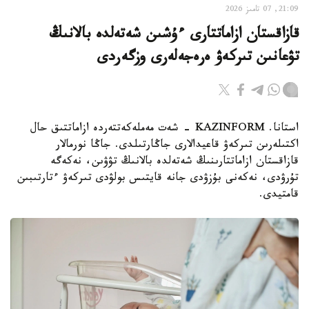
21:09, 07 تامىز 2026
قازاقستان ازاماتتارى ءۇشىن شەتەلدە بالانىڭ
تۋعانىن تىركەۋ ەرەجەلەرى وزگەردى
استانا. KAZINFORM - شەت مەملەكەتتەردە ازاماتتىق حال
اكتىلەرىن تىركەۋ قاعيدالارى جاڭارتىلدى. جاڭا نورمالار
قازاقستان ازاماتتارىنىڭ شەتەلدە بالانىڭ تۋۋىن، نەكەگە
تۇرۋدى، نەكەنى بۇزۋدى جانە قايتىس بولۋدى تىركەۋ ءتارتىبىن
قامتيدى.