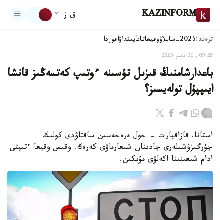
KAZINFORM
ق ز
ترەند:
2026-سايلاۋ
وقيعا
تاعايىنداۋ
اقوردا
09:25, 31 مامىر 2023
باعدارشامنىڭ قىزىل تۇسىنە ءوتىپ كەتسەڭىز قانشا
ايىپپۇل تولەيسىز؟
استانا. قازاقپارات - جول ەرەجەسىن ساقتاۋدى كولىك
جۇرگىزۋشىلەرى جادىنان شىعارماۋى كەرەك. وقىس وقيعا ءتىپتى
ادام شىعىنىنا اكەلۋى مۇمكىن.