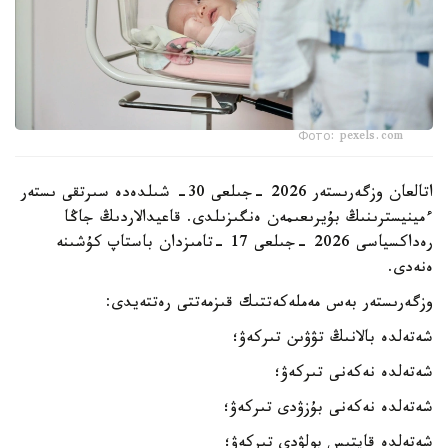
Фото: pexels.com
اتالعان وزگەرىستەر 2026 -جىلعى 30- شىلدەدە سىرتقى ىستەر
ءمينيسترىنىڭ بۇيرىعىمەن ەنگىزىلدى. قاعيدالاردىڭ جاڭا
رەداكسياسى 2026 -جىلعى 17 -تامىزدان باستاپ كۇشىنە
ەنەدى.
وزگەرىستەر بەس مەملەكەتتىك قىزمەتتى رەتتەيدى:
شەتەلدە بالانىڭ تۋۋىن تىركەۋ؛
شەتەلدە نەكەنى تىركەۋ؛
شەتەلدە نەكەنى بۇزۋدى تىركەۋ؛
شەتەلدە قايتىس بولۋدى تىركەۋ؛