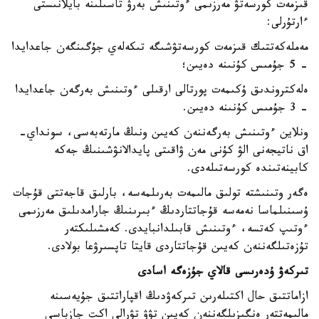
قىزمەت كورسەتۋ مەرزىمى ءوتىنىش بەرۋ تاسىلىنە بايلانىستى
ءارتۇرلى:
مەملەكەتتىك قىزمەت كورسەتۋشىگە تىكەلەي جۇگىنگەن جاعدايدا
- 5 جۇمىس كۇنىنە دەيىن؛
ەلەكتروندىق ۇكىمەت پورتالى ارقىلى ءوتىنىش بەرگەن جاعدايدا
- 3 جۇمىس كۇنىنە دەيىن.
ونلاين ءوتىنىش بەرگەننەن كەيىن ونىڭ مارتەبەسى، سونداي-
اق ناتيجەنى الۋ كۇنى مەن ۋاقىتى پايدالانۋشىنىڭ جەكە
كابينەتىندە كورسەتىلەدى.
ەگەر وتىنىشتە تولىق مالىمەت بەرىلمەسە، بارلىق قاجەتتى قۇجات
ۇسىنىلماسا نەمەسە قۇجاتتاردىڭ ءبىرىنىڭ جارامدىلىق مەرزىمى
ءوتىپ كەتسە، ءوتىنىش قابىلدانبايدى. كەمشىلىكتەر
تۇزەتىلگەننەن كەيىن قۇجاتتاردى قايتا تاپسىرۋعا بولادى.
تىركەۋ ۇدەرىسى قالاي جۇزەگە اسادى
ازاماتتىق حال اكتىلەرىن تىركەۋدىڭ اقپاراتتىق جۇيەسىنە
مالىمەتتەر ەنگىزىلگەننەن كەيىن تۋۋ تۋرالى اكت جازباسى