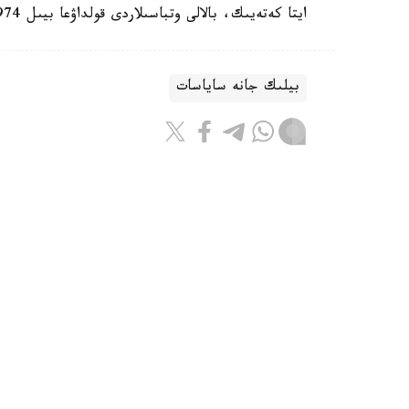
ايتا كەتەيىك، بالالى وتباسىلاردى قولداۋعا بيىل 974 ميلليارد تەڭگە ءبولىندى.
بيلىك جانە ساياسات
باقىتجول كاكەش
اۆتور
16:28, 06 تامىز 2026
جەڭىل ونەركاسىپتى دامىتۋعا ارنالعان 28 شارا ىسكە اسىرى
استانا. KAZINFORM - ق ر پرەم