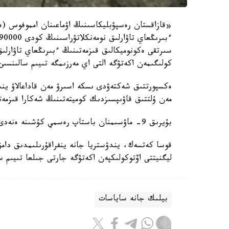
«قازاقستان رەسپۋبليكاسىنىڭ اۋماعىنان امموفوس (ەۋ
كولىگىمەن اكەتۋگە التى اي مەرزىمگە تىيىم سالىنسى
ەكسپورتتىق شەكتەۋدى ىسكە اسىرۋ مەن قاداعالاۋ يند
مەن ۇلتتىق قاۋىپسىزدىك كوميتەتىنىڭ شەكارا قىزمەت
بۇيرىق 9- ماۋسىمنان باستاپ رەسمي كۇشىنە ەنەدى.
قوسا كەتسەك، يندۋستريا جانە ينفراقۇرىلىمدىق دامۋ
ليگنيتتى اۆتوكولىكپەن اكەتۋگە جارتى جىلعا تىيىم س
بيلىك جانە ساياسات