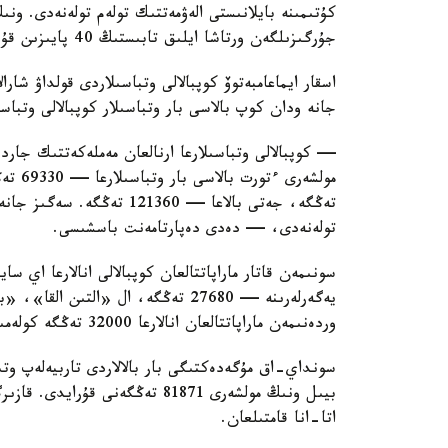
كۇتىمىنە بايلانىستى الەۋمەتتىك تولەم تولەنەدى. ون
جۇرگىزىلگەن ورتاشا ايلىق تابىستىڭ 40 پايىزىن قۇرايدى.
اسقار ايماعامبەتوۆ كوپبالالى وتباسىلاردى قولداۋ شارا
جانە ودان كوپ بالاسى بار وتباسىلار كوپبالالى وتباس
— كوپبالالى وتباسىلارعا ارنالعان مەملەكەتتىك جاردە
تولەنەدى، — دەدى دەپارتامەنت باسشىسى.
سونىمەن قاتار ماراپاتتالعان كوپبالالى انالارعا اي 
وردەنىمەن ماراپاتتالعان انالارعا 32000 تەڭگە كولەمىندە جاردەماقى تولەنەدى.
سونداي-اق مۇگەدەكتىگى بار بالالاردى تاربيەلەپ وتى
اتا-انا قامتىلعان.