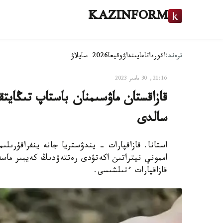
KAZINFORM
ترەند:
اقوردا
تاعايىنداۋ
وقيعا
2026-سايلاۋ
21:16, 30 مامىر 2023
قازاقستان ماۋسىمنان باستاپ تىڭايت
سالدى
استانا. قازاقپارات - يندۋستريا جانە ينفراقۇرىل
امموني نيتراتىن اكەتۋدى رەتتەۋدىڭ كەيبىر ماسە
قازاقپارات ءتىلشىسى.