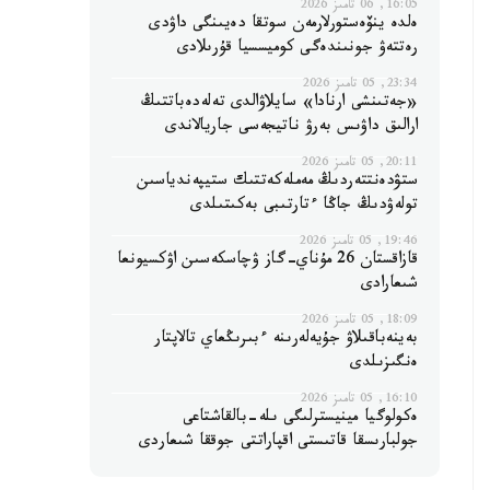
16:05, 06 تامىز 2026
ەلدە ينۆەستورلارمەن سوتقا دەيىنگى داۋدى
رەتتەۋ جونىندەگى كوميسسيا قۇرىلادى
23:34, 05 تامىز 2026
«جەتىنشى ارنادا» سايلاۋالدى تەلەدەباتتىڭ
ارالىق داۋىس بەرۋ ناتيجەسى جاريالاندى
20:11, 05 تامىز 2026
ستۋدەنتتەردىڭ مەملەكەتتىك ستيپەندياسىن
تولەۋدىڭ جاڭا ءتارتىبى بەكىتىلدى
19:46, 05 تامىز 2026
قازاقستان 26 مۇناي-گاز ۋچاسكەسىن اۋكسيونعا
شىعارادى
18:09, 05 تامىز 2026
بەينەباقىلاۋ جۇيەلەرىنە ءبىرىڭعاي تالاپتار
ەنگىزىلدى
16:10, 05 تامىز 2026
ەكولوگيا مينيسترلىگى ىلە-بالقاشتاعى
جولبارىسقا قاتىستى اقپاراتتى جوققا شىعاردى