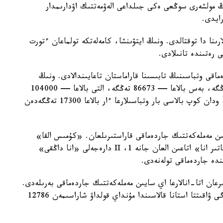
ىڭ مولشەرى سوڭعى ەكى جىلداعى الەۋمەتتىك اۋدارىمدار
لارىنا دا توقتالدى. ونىڭ ايتۋىنشا، كامەلەتكە تولماعان ءتورت
ى رەتىندە تانىلادى.
ماقى وتباسىنىڭ تابىسىنا قاراماستان تاعايىندالادى. ونىڭ
مولشەرى ءتورت بالاسى بار وتباسىلارعا — 69330 تەڭگە، بەس بالاعا — 86673 تەڭگە، التى بالاعا — 104000
تەڭگە، جەتى بالاعا — 121360 تەڭگە. سەگىز جانە ودان كوپ بالاسى بار وتباسىلارعا ءار بالاعا 17300 تەڭگەدەن
سايىن مەملەكەتتىك جاردەماقى قاراستىرىلعان. «كۇمىس القا»
يەگەرلەرىنە — 27680 تەڭگە، ال «التىن القا»، «باتىر انا» اتاعىن العان جانە 1، II دارەجەلى «انا داڭقى»
رعان اتا-انالارعا اي سايىن مەملەكەتتىك جاردەماقى بەرىلەدى.
بيىل ونىڭ مولشەرى 81871 تەڭگەنى قۇرايدى. قازىرگى ۋاقىتتا استانا قالاسىندا مۇنداي قولداۋ شاراسىمەن 12786