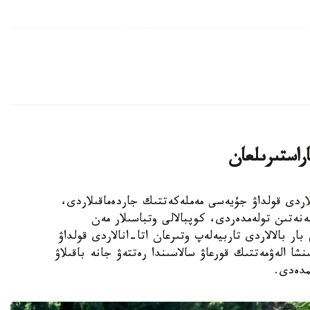
اراستىرىلعان
الالى وتباسىلاردى قولداۋ جۇيەسى مەملەكەتتىك جاردەماقىلاردى،
ەنەتىن تولەمدەردى، كوپبالالى وتباسىلار مەن
ار بالالاردى تاربيەلەپ وتىرعان اتا-انالاردى قولداۋ
نشا الەۋمەتتىك قورعاۋ سالاسىندا رەتتەۋ جانە باقىلاۋ
مدەدى.