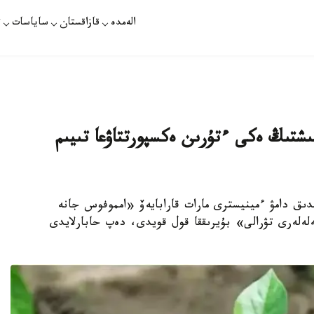
الەمدە
قازاقستان
ساياسات
ت
قىشتىڭ ەكى ءتۇرىن ەكسپورتتاۋعا تىيىم
ىمدىق دامۋ ءمينيسترى مارات قارابايەۆ «امموفوس جانە
لەلەرى تۋرالى» بۇيرىققا قول قويدى، دەپ حابارلايدى