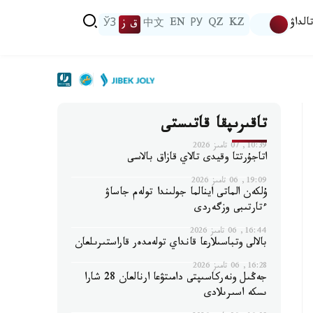
الداۋ
KZ
QZ
РУ
EN
中文
ق ز
ЎЗ
تاقىرىپقا قاتىستى
10:39, 07 تامىز 2026
اتاجۇرتتا وقيدى تالاي قازاق بالاسى
19:09, 06 تامىز 2026
ۇلكەن الماتى اينالما جولىندا تولەم جاساۋ
ءتارتىبى وزگەردى
16:44, 06 تامىز 2026
بالالى وتباسىلارعا قانداي تولەمدەر قاراستىرىلعان
16:28, 06 تامىز 2026
جەڭىل ونەركاسىپتى دامىتۋعا ارنالعان 28 شارا
ىسكە اسىرىلادى