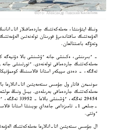
Фото: Александр Павский/Kazinform
ونىڭ ايتۋىنشا، مەملەكەتتىك جاردەماقىلار اتا-انانىڭ
الەۋمەتتىك ساقتاندىرۋ قورىنان تولەنەتىن الەۋمەتتىك
وتەۋگە باعىتتالعان.
تەڭگە، - دەدى سپيكەر استانا قالاسىنىڭ كوممۋنيكاتسي
سونىمەن قاتار ول جۇمىس ىستەمەيتىن اتا-انالارعا بال
ءوتتى.
ال جۇمىس ىستەيتىن اتا-انالارعا مەملەكەتتىك الەۋمەت