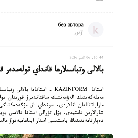
без автора
اۆتور
16:44, 06 تامىز 2026
بالالى وتباسىلارعا قانداي تولەمدەر ق
استانا. KAZINFORM - استانادا ب
مەملەكەتتىك الەۋمەتتىك ساقتاندىرۋ قورىنان تول
ماراپاتتالعان انالاردى، سونداي-اق مۇگەدەكتىگى ب
شارالارىن قامتيدى. بۇل تۋرالى استانا قالاسى بويى
دەپارتامەنتىنىڭ باسشىسى اسقار ايماعامبەتوۆ مالى