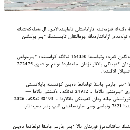
 ەڭبەك قىزمەتىنە قاراماستان تاعايىندالادى. ال مەملەكەتتىك
 تولەمدەر ازاماتتاردىڭ جوعالتقان تابىسىنىڭ ءبىر بولىگىن
- ءبىرىنشى، ەكىنشى جانە ءۇشىنشى بالا دۇنيەگە كەلگەن كەزدە وتباسىعا 164350 تەڭگە كولەمىندە ءبىرجولعى
مەملەكەتتىك جاردەماقى تولەنەدى. ءتورتىنشى جانە ودان كەيىنگى بالالار تۋعان جاعدايدا تولەم مولشەرى 272475
الار الاڭىندا.
ا ءبىر جارىم جاسقا تولعانعا دەيىن كۇتىمىنە بايلانىستى
مەملەكەتتىك جاردەماقى بەرىلەدى. بيىل ونىڭ مولشەرى ءبىرىنشى بالاعا - 24912 تەڭگە، ەكىنشى بالاعا —
29454 تەڭگە، ءۇشىنشى بالاعا - 33952 تەڭگە، ءتورتىنشى جانە ودان كەيىنگى بالالارعا - 38493 تەڭگە. 2026
-جىلعى 1- تامىزداعى جاعداي بويىنشا استانا قالاسىندا 7821 وتباسى وسى جاردەماقىنى الىپ وتىر دەپ اتاپ
تىك ساقتاندىرۋ قورىنان بالا ءبىر جارىم جاسقا تولعانعا دەيىن