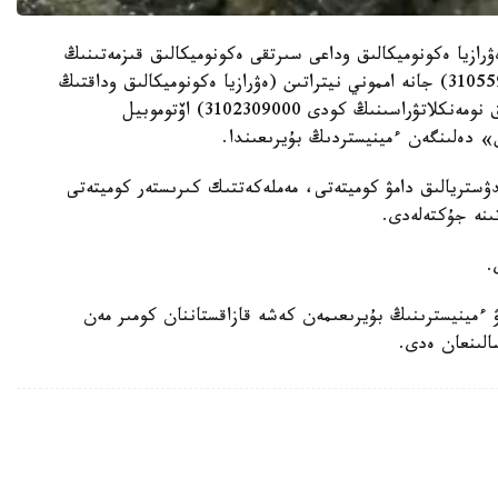
رازيا ەكونوميكالىق وداعى سىرتقى ەكونوميكالىق قىزمەتىنىڭ
ءبىرىڭعاي تاۋارلىق نومەنكلاتۋراسىنىڭ كودى 3105590000) جانە امموني نيتراتىن (ەۋرازيا ەكونوميكالىق وداقتىڭ
سىرتقى ەكونوميكالىق قىزمەتىنىڭ ءبىرىڭعاي تاۋارلىق نومەنكلاتۋراسىنىڭ كودى 3102309000) اۆتوموبيل
ن» دەلىنگەن ءمينيستردىڭ بۇيرىعىندا.
ۋستريالىق دامۋ كوميتەتى، مەملەكەتتىك كىرىستەر كوميتەتى
ىنە جۇكتەلەدى.
 ءمينيسترىنىڭ بۇيرىعىمەن كەشە قازاقستاننان كومىر مەن
الىنعان ەدى.