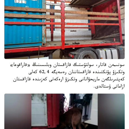
سونىمەن قاتار، سولتۇستىك قازاقستان وبلىسىنىڭ «قاراقوعا»
وتكىزۋ پۋنكتىندە قازاقستاننان رەسەيگە 62,4 كەلى
كەپتىرىلگەن ماريحۋانانى وتكىزۋ ارەكەتى كەزىندە قازاقستان
ازاماتى ۇستالدى.