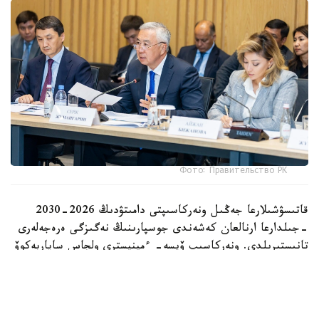
Фото: Правительство РК
قاتىسۋشىلارعا جەڭىل ونەركاسىپتى دامىتۋدىڭ 2026-2030
-جىلدارعا ارنالعان كەشەندى جوسپارىنىڭ نەگىزگى ەرەجەلەرى
تانىستىرىلدى. ونەركاسىپ ۆيسە- ءمينيسترى ولجاس ساپاربەكوۆ
اتاپ وتكەندەي، قۇجات زاڭناما، ساتىپ الۋ تەتىگىن جەتىلدىرۋ،
«كولەڭكەلى» يمپورتقا قارسى ءىس-قيمىل، ينۆەستيتسيا تارتۋ،
وتاندىق برەندتى دامىتۋ مەن كادر دايارلاۋعا ارنالعان 28 ءىس-
شارانى قامتيدى.