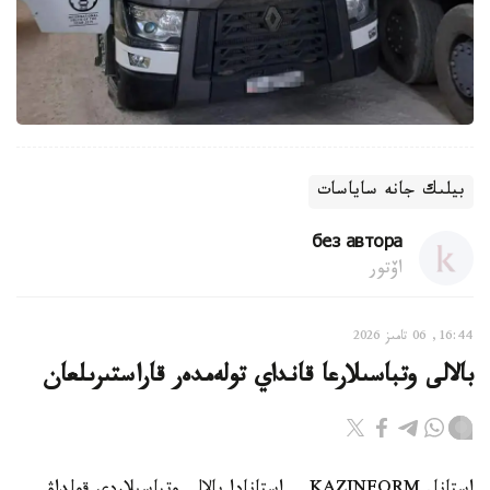
بيلىك جانە ساياسات
без автора
اۆتور
16:44, 06 تامىز 2026
بالالى وتباسىلارعا قانداي تولەمدەر قاراستىرىلعان