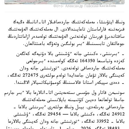
Фото: Александр Павский/Kazinform
ونىڭ ايتۋىنشا، مەملەكەتتىك جاردەماقىلار اتا-انانىڭ ەڭبەك
قىزمەتىنە قاراماستان تاعايىندالادى. ال مەملەكەتتىك الەۋمەتتىك
ساقتاندىرۋ قورىنان تولەنەتىن الەۋمەتتىك تولەمدەر ازاماتتاردىڭ
جوعالتقان تابىسىنىڭ ءبىر بولىگىن وتەۋگە باعىتتالعان.
- ءبىرىنشى، ەكىنشى جانە ءۇشىنشى بالا دۇنيەگە كەلگەن
كەزدە وتباسىعا 164350 تەڭگە كولەمىندە ءبىرجولعى
مەملەكەتتىك جاردەماقى تولەنەدى. ءتورتىنشى جانە ودان
كەيىنگى بالالار تۋعان جاعدايدا تولەم مولشەرى 272475 تەڭگە،
- دەدى سپيكەر استانا قالاسىنىڭ كوممۋنيكاتسيالار الاڭىندا.
سونىمەن قاتار ول جۇمىس ىستەمەيتىن اتا-انالارعا بالا ءبىر جارىم
جاسقا تولعانعا دەيىن كۇتىمىنە بايلانىستى مەملەكەتتىك
جاردەماقى بەرىلەدى. بيىل ونىڭ مولشەرى ءبىرىنشى بالاعا -
24912 تەڭگە، ەكىنشى بالاعا — 29454 تەڭگە، ءۇشىنشى
بالاعا - 33952 تەڭگە، ءتورتىنشى جانە ودان كەيىنگى بالالارعا