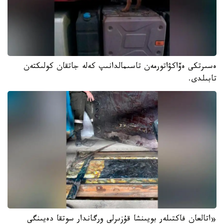
ەسىرتكى ەۆاكۋاتورمەن تاسىمالدانىپ كەلە جاتقان كولىكتەن
تابىلدى.
«اتالعان فاكتىلەر بويىنشا قۇزىرلى ورگاندار سوتقا دەيىنگى