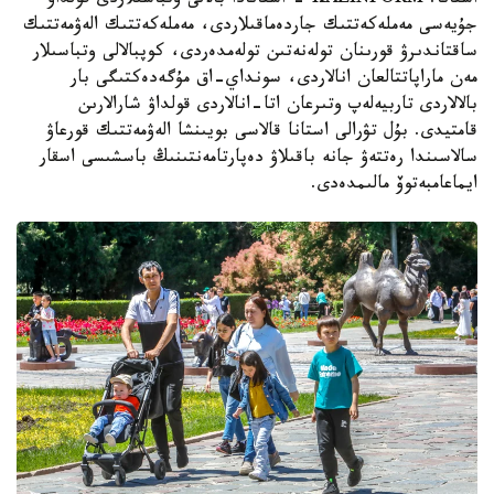
استانا. KAZINFORM - استانادا بالالى وتباسىلاردى قولداۋ
جۇيەسى مەملەكەتتىك جاردەماقىلاردى، مەملەكەتتىك الەۋمەتتىك
ساقتاندىرۋ قورىنان تولەنەتىن تولەمدەردى، كوپبالالى وتباسىلار
مەن ماراپاتتالعان انالاردى، سونداي-اق مۇگەدەكتىگى بار
بالالاردى تاربيەلەپ وتىرعان اتا-انالاردى قولداۋ شارالارىن
قامتيدى. بۇل تۋرالى استانا قالاسى بويىنشا الەۋمەتتىك قورعاۋ
سالاسىندا رەتتەۋ جانە باقىلاۋ دەپارتامەنتىنىڭ باسشىسى اسقار
ايماعامبەتوۆ مالىمدەدى.