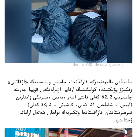
Фото: ҰҚК Шекара қызметі
سايتتاعى مالىمەتتەرگە قاراعاندا، جامبىل وبلىسىنىڭ «اۋقاتتى»
وتكىزۋ پۋنكتىندە كولىگىنىڭ ارنايى ازىرلەنگەن قۇپيا جەرىنە
جاسىرىپ 62,2 كەلى قاتتى اسەر ەتەتىن ەسىرتكى زاتتارىن
(اپيىن - شامامەن 24 كەلى، گاشيش - 38,2 كەلى)
قىرعىزستاننان قازاقستانعا وتكىزبەك بولعان شەتەل ازاماتى
ۇستالدى.