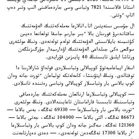
- 38493 تەڭگە. 2026 -جىلعى 1- تامىزداعى جاعداي بويىنشا
استانا قالاسىندا 7821 وتباسى وسى جاردەماقىنى الىپ وتىر دەپ
اتاپ ءوتتى.
ال جۇمىس ىستەيتىن اتا-انالارعا مەملەكەتتىك الەۋمەتتىك
ساقتاندىرۋ قورىنان بالا ءبىر جارىم جاسقا تولعانعا دەيىن
كۇتىمىنە بايلانىستى الەۋمەتتىك تولەم تولەنەدى. ونىڭ مولشەرى
سوڭعى ەكى جىلداعى الەۋمەتتىك اۋدارىمدار جۇرگىزىلگەن
ورتاشا ايلىق تابىستىڭ 40 پايىزىن قۇرايدى.
اسقار ايماعامبەتوۆ كوپبالالى وتباسىلاردى قولداۋ شارالارىنا دا
توقتالدى. ونىڭ ايتۋىنشا، كامەلەتكە تولماعان ءتورت جانە ودان
كوپ بالاسى بار وتباسىلار كوپبالالى وتباسى رەتىندە تانىلادى.
— كوپبالالى وتباسىلارعا ارنالعان مەملەكەتتىك جاردەماقى
وتباسىنىڭ تابىسىنا قاراماستان تاعايىندالادى. ونىڭ مولشەرى
ءتورت بالاسى بار وتباسىلارعا — 69330 تەڭگە، بەس بالاعا —
86673 تەڭگە، التى بالاعا — 104000 تەڭگە، جەتى بالاعا —
121360 تەڭگە. سەگىز جانە ودان كوپ بالاسى بار وتباسىلارعا
ءار بالاعا 17300 تەڭگەدەن تولەنەدى، — دەدى دەپارتامەنت