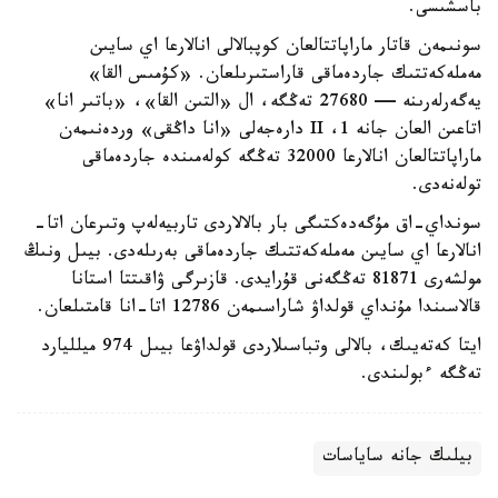
باسشىسى.
سونىمەن قاتار ماراپاتتالعان كوپبالالى انالارعا اي سايىن
مەملەكەتتىك جاردەماقى قاراستىرىلعان. «كۇمىس القا»
يەگەرلەرىنە — 27680 تەڭگە، ال «التىن القا»، «باتىر انا»
اتاعىن العان جانە 1، II دارەجەلى «انا داڭقى» وردەنىمەن
ماراپاتتالعان انالارعا 32000 تەڭگە كولەمىندە جاردەماقى
تولەنەدى.
سونداي-اق مۇگەدەكتىگى بار بالالاردى تاربيەلەپ وتىرعان اتا-
انالارعا اي سايىن مەملەكەتتىك جاردەماقى بەرىلەدى. بيىل ونىڭ
مولشەرى 81871 تەڭگەنى قۇرايدى. قازىرگى ۋاقىتتا استانا
قالاسىندا مۇنداي قولداۋ شاراسىمەن 12786 اتا-انا قامتىلعان.
ايتا كەتەيىك، بالالى وتباسىلاردى قولداۋعا بيىل 974 ميلليارد
تەڭگە ءبولىندى.
بيلىك جانە ساياسات