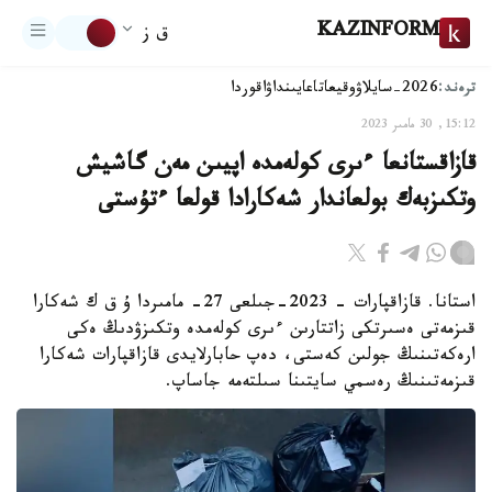
KAZINFORM
ق ز
ترەند:
2026-سايلاۋ
وقيعا
تاعايىنداۋ
اقوردا
15:12, 30 مامىر 2023
قازاقستانعا ءىرى كولەمدە اپيىن مەن گاشيش
وتكىزبەك بولعاندار شەكارادا قولعا ءتۇستى
استانا. قازاقپارات - 2023-جىلعى 27- مامىردا ۇ ق ك شەكارا
قىزمەتى ەسىرتكى زاتتارىن ءىرى كولەمدە وتكىزۋدىڭ ەكى
ارەكەتىنىڭ جولىن كەستى، دەپ حابارلايدى قازاقپارات شەكارا
قىزمەتىنىڭ رەسمي سايتىنا سىلتەمە جاساپ.