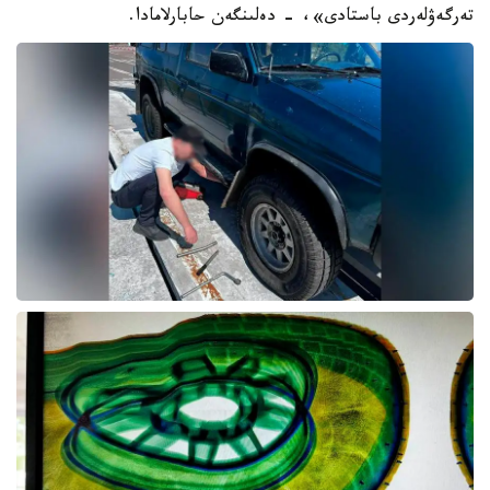
تەرگەۋلەردى باستادى»، - دەلىنگەن حابارلامادا.