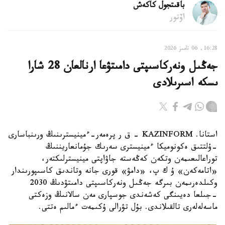
باقىتجول كاكەش
اۆتور
16:28, 06 تامىز 2026
جەڭىل ونەركاسىپتى دامىتۋعا ارنالعان 28 شارا
ىسكە اسىرىلادى
استانا. KAZINFORM - ق ر پرەمەر-ءمينيسترىنىڭ ورىنباسارى
-ۇلتتىق ەكونوميكا ءمينيسترى سەرىك جۇمانعاريننىڭ
توراعالىعىمەن وتكەن كەڭەستە جاۋاپتى مينيسترلىكتەر،
«اتامەكەن» ۇ ك پ، «دامۋ» قورى جانە وتاندىق كاسىپورىندار
وكىلدەرىمەن بىرگە جەڭىل ونەركاسىپتى دامىتۋدىڭ 2030
-جىلعا دەيىنگى كەشەندى جوسپارى مەن سالانىڭ وزەكتى
ماسەلەلەرى تالقىلاندى. بۇل تۋرالى ۇكىمەت ءمالىم ەتتى.