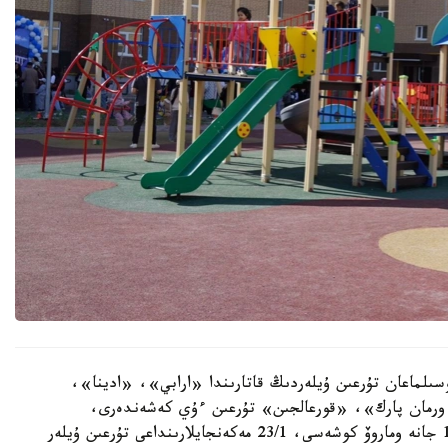
سىلماعان تۇرعىن ۇيلەردىڭ قاتارىندا «ارابي»، «ادينا»،
رمان پارك»، «قورعالجىن» تۇرعىن ءۇي كەشەندەرى،
سونداي-اق ە-496 كوشەسىندەگى 10, 10/1, 10/3 جانە وماروۆ كوشەسى، 23/1 مەكەنجايلارىنداعى تۇرعىن ۇيلەر