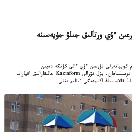
اتتى تۇرعىن ءۇي ورتالىق جىلۋ جۇيەسىنە
K - استانادا 10-نان استام كوپپاتەرلى تۇرعىن ءۇي ءالى كۇنگە دەيىن
ورتالىقتاندىرىلعان جىلۋمەن جابدىقتاۋ جۇيەسىنە قوسىلماعان. بۇل تۋرالى Kazinform حالىقارالىق اقپارات
نا قالاسىنىڭ اكىمدىگى ءمالىم ەتتى.