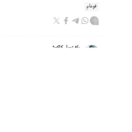
قوعام
باقىتجول كاكەش
اۆتور
21:30, 07 تامىز 2026
كاسپيدەن سۋدى تازارتۋعا كومەكتەس
استانا. قازاقپارات - كاسپي تەڭىزىنەن سۋ ەكوجۇ
كەزدەسەتىن ۇلۋلاردىڭ ءبىر ءتۇرى انىقتالدى، دەپ حا