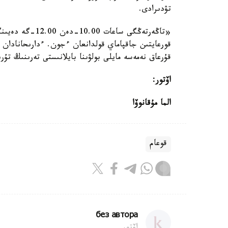
تۋدىرادى.
«تاڭەرتەڭگى ساعا
قورعايتىن جاقپاماي قولدانعان ءجون. ءدارىحانادان 
قۇرعاق نەمەسە مايلى بولۋىنا بايلانىستى تەرىنىڭ تۇر
اۆتور:
الما مۇقانوۆا
قوعام
без автора