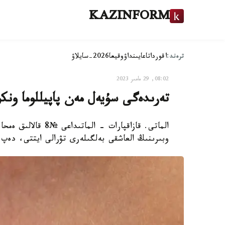
KAZINFORM
ترەند:
اقوردا
تاعايىنداۋ
وقيعا
2026-سايلاۋ
08:02, 29 مامىر 2023
تەرىدەگى سۇيەل مەن پاپيللوما ونكو
الماتى. قازاقپارات 
وبىرىنىڭ العاشقى بەلگىلەرى تۋرالى ايتتى، دەپ ح