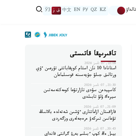
الداۋ
KZ
QZ
РУ
EN
中文
ق ز
ЎЗ
تاقىرىپقا قاتىستى
22:08, 07 تامىز 2026
استانادا 10 نان استام كوپقاباتتى تۇرعىن ءۇي
ورتالىق جىلۋ جۇيەسىنە قوسىلماعان
21:30, 07 تامىز 2026
كاسپيدەن سۋدى تازارتۋعا كومەكتەسەتىن
سيرەك ۇلۋ تابىلدى
21:09, 07 تامىز 2026
قازاقستان ازاماتتارى ءۇشىن شەتەلدە بالانىڭ
تۋعانىن تىركەۋ ەرەجەلەرى وزگەردى
20:45, 07 تامىز 2026
بيىل ەڭ كوپ ءبىلىم بەرۋ گرانتى قانداي