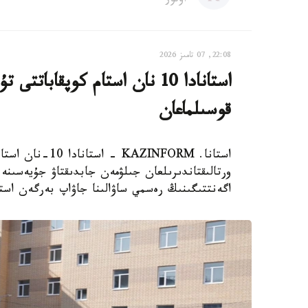
اۆتور
22:08, 07 تامىز 2026
استانادا 10 نان استام كوپقاب
قوسىلماعان
استانا. AZINFORM
اگەنتتىگىنىڭ رەسمي ساۋالىنا جاۋاپ بەرگەن استا