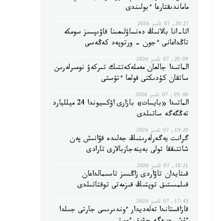
ماماندىقتارعا ءبولىندى
20:27, 07 تامىز 2026
اتا-انا بالانىڭ دەنساۋلىعىنا قاۋىپسىز سومكە
تاڭداعانى ءجون - ورتوپەد كەڭەسى
20:09, 07 تامىز 2026
الماتىدا جالعان مەملەكەتتىك تىركەۋ نومىرلەرىن
ساتقان كۇدىكتى قولعا ءتۇستى
19:46, 07 تامىز 2026
الماتىدا «بايسات» بازارى اۋكسيوندا 24 ميلليارد
تەڭگەگە ساتىلدى
19:29, 07 تامىز 2026
گرانت يەگەرلەرىنىڭ جەلىدە قۋانىش پەن
شاتتىققا تولى بەينەجازبالارى تارادى
18:21, 07 تامىز 2026
قىتايدان تاۋاردى زاڭسىز تاسىمالداعان
قىلمىستىق توپتىڭ قىزمەتى توقتاتىلدى
17:43, 07 تامىز 2026
قازاقستاندا تەلەديدار ءوندىرىسى جارتى جىلدا