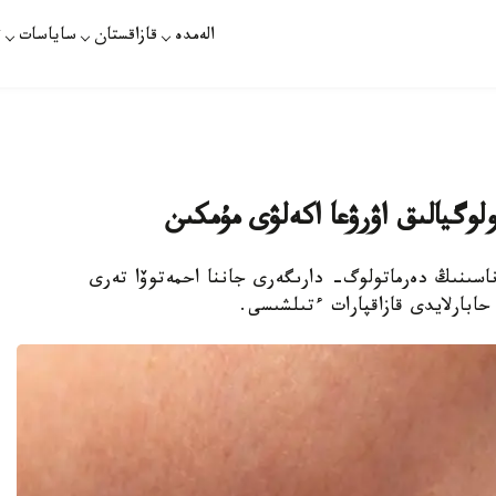
الەمدە
قازاقستان
ساياسات
ت
لوگيالىق اۋرۋعا اكەلۋى مۇمكىن
- الماتىداعى №8 قالالىق ەمحاناسىنىڭ دەرماتولوگ- دارىگەرى جاننا احمەتوۆا تەرى
ابارلايدى قازاقپارات ءتىلشىسى.