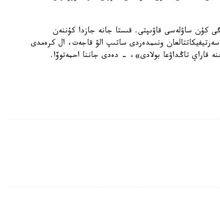
ت 10.00-دەن 12.00-گە دەيىنگى كۇن ساۋلەسى قاۋىپتى. قىستا جانە جازدا كۇننەن
سەرتيفيكاتتالعان ونىمدەردى ساتىپ الۋ قاجەت، ال كرەمدى
ىنە قاراي تاڭداۋعا بولادى»، - دەدى جاننا احمەتوۆا.