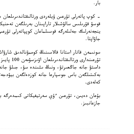
بار.
- كوپ پاتەرلى تۇرعىن ۇيلەردى ورتالىقتاندىرىلعان 
قوسۋ قۇرىلىس سالۋشىلار تاراپىنان بەرىلگەن تەحنيك
ينجەنەرلىك جەلىلەرگە قوسىلماعان كوپپاتەرلى تۇرعى
جاۋاپتا.
سونىمەن قاتار استانا قالاسىنىڭ كوممۋنالدىق شارۋاش
تۇرعىندارى 
دامىتۋ جانە جاڭعىرتۋ، ونىڭ ىشىندە سۋ، جىلۋ جانە 
بەكىتىلگەن باس جوسپارعا جانە كوزدەلگەن بيۋدجەتت
كەلەدى.
بۇعان دەيىن، تۇرعىن ءۇي سەرتيفيكاتى كىمدەرگە بە
جازعانبىز.