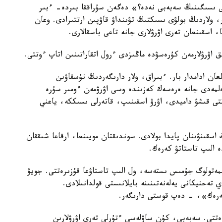
لى ىسىگىنىڭ سەبەبى نەدە؟» دەگەن سۇراققا بىردە- ءبىر
 ولاردىڭ بولۋى ىسىكتىڭ تۋىنداۋ قاۋپىن ارتتىرادى. وعان
ا، اسقىنعان تەرى اۋرۋلارى جانە تاعى باسقالارى.
ىق اۋرۋلارمەن كۇرەسۋدە ماڭىزدى ءرول اتقاراتىنىن اتاپ ءوتتى.
ان ادامدار بار. ءبىراق، ولار دارىگەردىڭ نۇسقاۋىن
ەلمەدى جانە ەرەسەك كەزىندە وسى اۋرۋمەن ءومىر سۇرە
تى قىشۋ داميدى، اۋرۋ اسقىنىپ، قاتەرلى ىسىككە، ياعني
اسقىنۋىنان پايدا بولادى. سوندىقتان مويىنعا، ارقاعا شىققان
ە الىپ تاستاتۋ كەرەك.
مەتولوگ جۇمىس ىستەسە، ول الىپ تاستاۋعا قۇزىرەتتى. جويۋ
تەحنيكانى يەلەنەتىنىنە بايلانىستى قولدانىلادى.
ەتتى. سەبەبى، كۇن ساۋلەسى ءتۇرلى تەرى اۋرۋلارىن