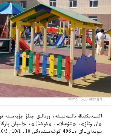
Фото: БҚО әкімдігі
اكىمدىكتىڭ مالىمەتىنشە، ورتالىق جىلۋ جۇيەسىنە قو
«اق وتاۋ»، «شۇعىلا»، «كوكتال»، «اسپان پارك و