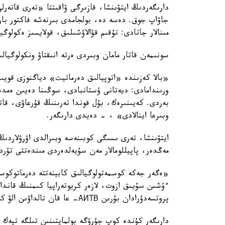
دارىگەردىڭ ايتۋىنشا، قازىرگى ۋاقىتتا «تەرى قاتەر
جاۋاپ جوق. دەسە دە، بولجامدى بىرنەشە فاكتور بار،
مىنالار جاتادى: تۇقىم قۋالاۋشىلىق، قولايسىز ەكولوگي
سونىمەن قاتار مامان وبىردى ەرتە انىقتاۋ ونكولوگيال
«بالا كەزىندە «اتوپيالىق دەرماتيت» دياگنوزى قويىلع
ورىندامادى: ديەتانى ۇستانبادى، سوڭىنا دەيىن ەمد
بەردى. كەيىنىرەك، بۇل فوندا تەرىنىڭ قۇرعاۋى، قات
وبىرعا اينالادى» ، - دەيدى دارىگەر.
ايتۋىنشا، تەرى ىسىگى كوبىنەسە وبىرالدى اۋرۋلاردىڭ 
مەڭدەر، پاپيللومالار مەن سۇيەلدەردى مىندەتتى تۇرد
«ەگەر جەكە كوسمەتولوگيالىق كابينەتتە دەرماتوكوس
ءۇشىن سۇيىق ازوت، لازەر كريوتەراپيا كىمنىڭ قانداي 
پروتسەدۋرادان بۇرىن АИТВ- عا قان تالداۋىن الۋ كەرەك»، - دەپ قوستى دارىگەر.
دارىگەر كۇندە كوپ جۇرۋگە بولمايتىنىن تىلگە تيەك 