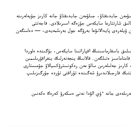
سۋمەن جابدىقتاۋ، جىلۋمەن جابدىقتاۋ جانە كارىز جۇيەلەرىنە
الىق شارتتارعا سايكەس جۇزەگە اسىرىلادى. قاجەتتى
ن ۇيلەردى پايدالانۋعا بەرۋگە جول بەرىلمەيدى، — دەلىنگەن
ىلىق باسقارماسىنىڭ اقپاراتىنا سايكەس، بۇگىندە ەلوردا
ورتالىقتاندىرىلعان اۋىزسۋمەن 100 پايىز قامتاماسىز ەتىلگەن. قالانىڭ ينجەنەرلىك ينفراقۇرىلىمىن
كارىز جەلىلەرىن سالۋ مەن رەكونسترۋكسيالاۋ جۇمىستارى
ىك قارجىلاندىرۋ شەگىندە تۇراقتى تۇردە جۇرگىزىلىپ
رىلەدى جانە ءۇي الۋدا نەنى ەسكەرۋ كەرەك ەكەنىن