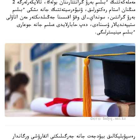
مەملەكەتتىك ءبىلىم بەرۋ گرانتتارىنان بولەك، تالاپكەرلەرگە 2
مىڭنان استام رەكتورلىق، ۋنيۆەرسيتەتتىك جانە ىشكى ءبىلىم
بەرۋ گرانتىن، سونداي-اق وقۋ اقىسىنا جەڭىلدىكتەر مەن اتاۋلى
ستيپەنديالار ۇسىنادى، دەپ حابارلايدى عىلىم جانە جوعارى
ءبىلىم مينيسترلىگى.
Фото: halyq-uni.kz
رەسپۋبليكالىق بيۋدجەت جانە جەرگىلىكتى اتقارۋشى ورگاندار