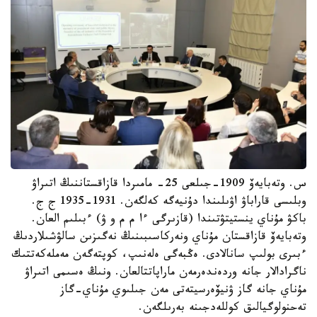
س. وتەبايەۆ 1909-جىلعى 25- مامىردا قازاقستاننىڭ اتىراۋ
وبلىسى قاراباۋ اۋىلىندا دۇنيەگە كەلگەن. 1931-1935 ج ج.
باكۋ مۇناي ينستيتۋتىندا (قازىرگى ءا م م و ۋ) ءبىلىم العان.
وتەبايەۆ قازاقستان مۇناي ونەركاسىبىنىڭ نەگىزىن سالۋشىلاردىڭ
ءبىرى بولىپ سانالادى. ەڭبەگى ەلەنىپ، كوپتەگەن مەملەكەتتىك
ناگرادالار جانە وردەندەرمەن ماراپاتتالعان. ونىڭ ەسىمى اتىراۋ
مۇناي جانە گاز ۋنيۆەرسيتەتى مەن جىلىوي مۇناي-گاز
تەحنولوگيالىق كوللەدجىنە بەرىلگەن.