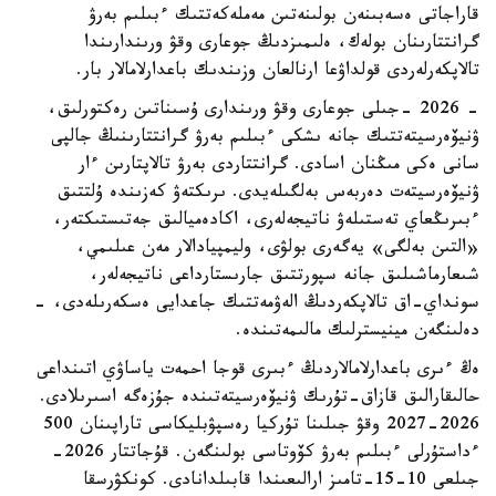
قاراجاتى ەسەبىنەن بولىنەتىن مەملەكەتتىك ءبىلىم بەرۋ
گرانتتارىنان بولەك، ەلىمىزدىڭ جوعارى وقۋ ورىندارىندا
تالاپكەرلەردى قولداۋعا ارنالعان وزىندىك باعدارلامالار بار.
- 2026 -جىلى جوعارى وقۋ ورىندارى ۇسىناتىن رەكتورلىق،
ۋنيۆەرسيتەتتىك جانە ىشكى ءبىلىم بەرۋ گرانتتارىنىڭ جالپى
سانى ەكى مىڭنان اسادى. گرانتتاردى بەرۋ تالاپتارىن ءار
ۋنيۆەرسيتەت دەربەس بەلگىلەيدى. ىرىكتەۋ كەزىندە ۇلتتىق
ءبىرىڭعاي تەستىلەۋ ناتيجەلەرى، اكادەميالىق جەتىستىكتەر،
«التىن بەلگى» يەگەرى بولۋى، وليمپيادالار مەن عىلىمي،
شىعارماشىلىق جانە سپورتتىق جارىستارداعى ناتيجەلەر،
سونداي-اق تالاپكەردىڭ الەۋمەتتىك جاعدايى ەسكەرىلەدى، -
دەلىنگەن مينيسترلىك مالىمەتىندە.
ەڭ ءىرى باعدارلامالاردىڭ ءبىرى قوجا احمەت ياساۋي اتىنداعى
حالىقارالىق قازاق-تۇرىك ۋنيۆەرسيتەتىندە جۇزەگە اسىرىلادى.
2026-2027 وقۋ جىلىنا تۇركيا رەسپۋبليكاسى تاراپىنان 500
ءداستۇرلى ءبىلىم بەرۋ كۆوتاسى بولىنگەن. قۇجاتتار 2026-
جىلعى 10-15-تامىز ارالىعىندا قابىلدانادى. كونكۋرسقا