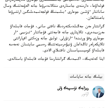
جەڭىلدىكتەرى اكادەميالىق جەتىستىكتەرى جوعارى تالاپكەرلەردى
قولداۋعا، دارىندى جاستاردى ىنتالاندىرۋعا جانە الەۋمەتتىك وسال
ساناتتار ءۇشىن جوعارى ءبىلىمنىڭ قولجەتىمدىلىگىن ارتتىرۋعا
باعىتتالعان.
گرانتتار مەن جەڭىلدىكتەردىڭ ناقتى سانى، قۇجات قابىلداۋ
مەرزىمدەرى، تالاپتارى جانە قاجەتتى قۇجاتتار ءتىزىمى ءار
جوعارى وقۋ ورنىندا ءارتۇرلى. تولىق جانە وزەكتى اقپاراتتى
تالاپكەرلەر تاڭداعان ۋنيۆەرسيتەتتىڭ رەسمي سايتىنان نەمەسە
قابىلداۋ كوميسسياسىنان ناقتىلاي الادى.
ايتا كەتەيىك، اكىمدىك گرانتتارىنا قۇجات قابىلداۋ باستالدى.
بيلىك جانە ساياسات
ريزابەك نۇسىپبەك ۇلى
اۆتور