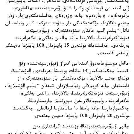
جەڭىلدىكتەر جۇيەسى قولدانىلادى. ماسەلەن، احمەت بايتۇرسىن
ۇلى اتىنداعى قوستاناي وڭىرلىك ۋنيۆەرسيتەتىندە «قامقور»،
«كومەك»، «جاردەم» جانە «زەرەك» جەڭىلدىكتەرى بار. ولار
جەتىم بالالارعا، مۇگەدەكتىگى بار ستۋدەنتتەرگە، ءبىر وتباسىنان
قاتار ءبىلىم الىپ جاتقان ستۋدەنتتەرگە، ۋنيۆەرسيتەت
قىزمەتكەرلەرىنىڭ بالالارىنا جانە «التىن بەلگى» يەگەرلەرىنە
بەرىلەدى. جەڭىلدىك مولشەرى 15 پايىزدان 100 پايىزعا دەيىنگى
ارالىقتى قامتيدى.
حالەل دوسمۇحامەدوۆ اتىنداعى اتىراۋ ۋنيۆەرسيتەتىندە وقۋ
اقىسىنا جەڭىلدىكتەر 14 سانات بويىنشا بەرىلەدى. الەۋمەتتىك
قولداۋ جەتىم بالالارعا، مۇگەدەكتىگى بار ستۋدەنتتەرگە، از
قامتىلعان جانە كوپبالالى وتباسىلاردان شىققان ءبىلىم الۋشىلارعا،
ۋنيۆەرسيتەت قىزمەتكەرلەرىنىڭ بالالارىنا، «التىن بەلگى»
يەگەرلەرىنە، وليمپيادالار مەن سپورتتىق جارىستاردىڭ
جەڭىمپازدارىنا جانە باسقا دا ساناتتارعا ارنالعان. جەڭىلدىك
مولشەرى 20 پايىزدان 100 پايىزعا دەيىن جەتەدى.
جالپى ۋنيۆەرسيتەتتەردىڭ وزىندىك گرانتتارى مەن