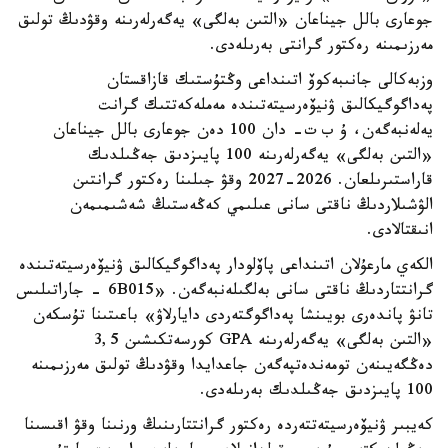
جوعارى بالل جيناعان «التىن بەلگى» يەگەرلەرىنە وقۋدىڭ تولىق
مەرزىمىنە رەكتور گرانتى بەرىلەدى.
وزبەكالى جانىبەكوۆ اتىنداعى وڭتۇستىك قازاقستان
پەداگوگيكالىق ۋنيۆەرسيتەتىندە مەملەكەتتىك گرانت
يەلەنبەگەن، ۇ ب ت- دان 100 دەن جوعارى بالل جيناعان
«التىن بەلگى» يەگەرلەرىنە 100 پايىزدىق جەڭىلدىك
قاراستىرىلعان. 2026-2027 وقۋ جىلىنا رەكتور گرانتىن
الۋشىلاردىڭ ناقتى سانى عىلىمي كەڭەستىڭ شەشىمىمەن
انىقتالادى.
الكەي مارعۇلان اتىنداعى پاۆلودار پەداگوگيكالىق ۋنيۆەرسيتەتىندە
گرانتتاردىڭ ناقتى سانى بەلگىلەنبەگەن. «6B015 - جاراتىلىس
تانۋ پاندەرى بويىنشا پەداگوگتەردى دايارلاۋ» باعىتىنا تۇسكەن
«التىن بەلگى» يەگەرلەرىنە GPA كورسەتكىشىن 3,5
دەڭگەيىنەن تومەندەتپەگەن جاعدايدا وقۋدىڭ تولىق مەرزىمىنە
100 پايىزدىق جەڭىلدىك بەرىلەدى.
كەيبىر ۋنيۆەرسيتەتتەردە رەكتور گرانتتارىنىڭ ورنىنا وقۋ اقىسىنا