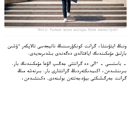
Фото: Ғылым және жоғары білім министрлігі
ونىڭ ايتۋىنشا، گرانت كونكۋرسىنىڭ ناتيجەسى تالاپكەر ءۇشىن
بارلىق مۇمكىندىك اياقتالدى دەگەندى بىلدىرمەيدى.
- باستىسى - ءالى دە گرانتتى جەڭىپ الۋعا مۇمكىندىك بار.
بىرىنشىدەن، اكىمدىكتەردىڭ گرانتتارى بار. بىرنەشە مىڭ
گرانت جەرگىلىكتى بيۋدجەتتەن بولىنەدى. ەكىنشىدەن،
«قازاقستان حالقىنا» قورىنىڭ گرانتتارى تاعى بار، - دەدى
اسحات ايماعامبەتوۆ.
سونداي-اق كەيبىر تالاپكەرلەر ءتۇرلى سەبەپپەن جەڭىپ العان
مەملەكەتتىك گرانتىنان باس تارتۋى مۇمكىن. مۇنداي جاعدايدا
بوساعان گرانتتار كونكۋرس ناتيجەسى مەن ۇ ب ت-دا جيناعان
بالعا سايكەس كەلەسى تالاپكەرلەرگە بەرىلەدى.