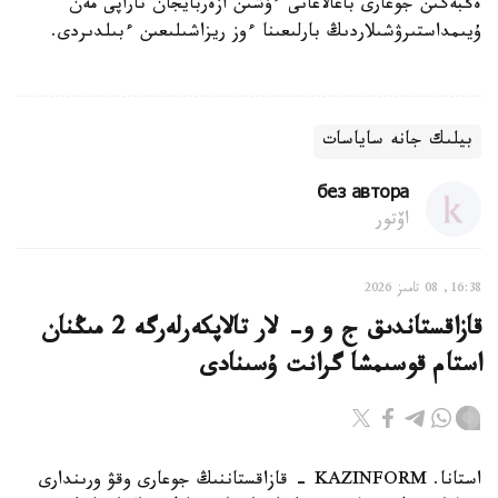
ەڭبەگىن جوعارى باعالاعانى ءۇشىن ازەربايجان تاراپى مەن
ۇيىمداستىرۋشىلاردىڭ بارلىعىنا ءوز ريزاشىلىعىن ءبىلدىردى.
بيلىك جانە ساياسات
без автора
اۆتور
16:38, 08 تامىز 2026
قازاقستاندىق ج و و- لار تالاپكەرلەرگە 2 مىڭنان
استام قوسىمشا گرانت ۇسىنادى
استانا. KAZINFORM - قازاقستاننىڭ جوعارى وقۋ ورىندارى