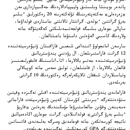
اتىراۋ مۇناي جانە گاز ۋنيۆەرسيتەتى جالپى ءبىلىم بەرەتىن
پاندەر بويىنشا وبلىستىق وليمپيادالاردىڭ جەڭىمپازدارى مەن
«زەردەلى» مەكتەپتەرىنىڭ تۇلەكتەرىنە 20 رەكتورلىق ءبىلىم
بەرۋ گرانتىن ءبولدى. گرانتتار تالانتتى جاستاردى قولداۋعا،
ساپالى جوعارى بىلىمگە قولجەتىمدىلىكتى كەڭەيتۋگە جانە
ولاردىڭ كاسىبي الەۋەتىن دامىتۋعا باعىتتالعان.
سارسەن امانجولوۆ اتىنداعى شىعىس قازاقستان ۋنيۆەرسيتەتىندە
12 گرانت قاراستىرىلعان. ال رۋدنىي يندۋستريالىق
ۋنيۆەرسيتەتىندە جەتىم بالالارعا، اتا-اناسىنىڭ قامقورلىعىنسىز
قالعان بالالارعا، از قامتىلعان، تولىق ەمەس جانە كوپبالالى
وتباسىلاردان شىققان تالاپكەرلەرگە رەكتوردىڭ 10 گرانتى
بەرىلەدى.
قاراعاندى يندۋستريالىق ۋنيۆەرسيتەتىندە اقىلى نەگىزدە وقيتىن
ستۋدەنتتەرگە ءبىرىنشى كۋرستان كەيىن ۋنيۆەرسيتەت قاراجاتى
ەسەبىنەن وقۋىن جالعاستىرۋعا مۇمكىندىك بەرەتىن «قاريۋ
ءبىلىم بەرۋ گرانتى» قولدانىلادى. گرانت جوعارى اكادەميالىق
ناتيجە كورسەتكەن جانە قوعامدىق ومىرگە بەلسەندى قاتىساتىن
ستۋدەنتتەرگە GPA كورسەتكىشى نەگىزىندە بەرىلەدى.