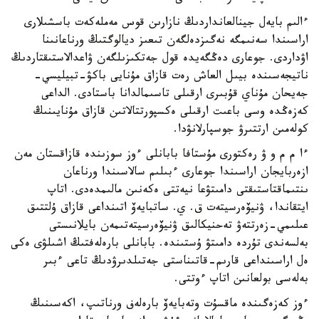
ءالىم بايەل جينالعانداردىڭ نازارىن قوس مەملەكەت باسشىلارى
اراسىندا سەنىمگە نەگىزدەلگەن تىعىز ديالوگتىڭ ورناعانىنا
اۋداردى. جوعارى دەڭگەيدە قول جەتكىزىلگەن ۋاعدالاستىقتاردىڭ
ناتيجەسىندە بيىل العاش رەت قازاق مۇنايى باكۋ-تبيليسي-
جەيحان مۇناي قۇبىرى ارقىلى تاسىمالدانا باستادى. الداعى
كەزەڭدە وسى باعىت ارقىلى ەكسپورتتالاتىن قازاق مۇنايىنىڭ
كولەمىن ارتتىرۋ جوسپارلانۋدا.
ءا م م و ۋ رەكتورى مۇستافا بابانلى ءوز سوزىندە قازاقستان مەن
ازەربايجان اراسىندا جوعارى ءبىلىم سالاسىندا ورناعان
ىنتىماقتاستىقتى دامىتۋعا نيەتتى ەكەنىن مالىمدەدى. اتاپ
ايتقاندا، ۋنيۆەرسيتەت ق. ي. ساتبايەۆ اتىنداعى قازاق ۇلتتىق
عىلىمي-زەرتتەۋ تەحنيكالىق ۋنيۆەرسيتەتىمەن بايلانىستى
بەلسەندى تۇردە دامىتۋ ۇستىندە. بابانلى بارەلەفتىڭ اشىلۋى ەكى
ەل اراسىنداعى قارىم-قاتىناستى جەتىلدىرۋدىڭ تاعى ءبىر
بەلەسى بولعانىن اتاپ ءوتتى.
ءوز كەزەگىندە ماقسۇت وتەبايەۆ بارەلەف ورناتىپ، اكەسىنىڭ