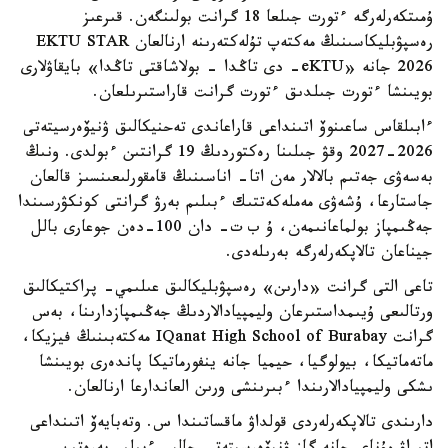
ۇمىتكەرلەرگە ءتورت جىلعا 18 گرانت بولىنگەن. قىرعىز
رەسپۋبليكاسىنىڭ مەكتەپ تۇلەكتەرىنە ارنالعان EKTU STAR
2026 جانە «eKTU- دى تاڭدا - بولاشاقتى تاڭدا» بايقاۋلارى
بويىنشا ءتورت جىلدىق ءتورت گرانت قاراستىرىلعان.
ءابىلقاس ساعىنوۆ اتىنداعى قاراعاندى تەحنيكالىق ۋنيۆەرسيتەتى
2026-2027 وقۋ جىلىنا رەكتوردىڭ 19 گرانتىن ءبولدى. ونىڭ
بەسەۋى جەتىم بالالار مەن اتا- اناسىنىڭ قامقورلىعىنسىز قالعان
جاستارعا، ۇشەۋى مەملەكەتتىك ءبىلىم بەرۋ گرانتى كونكۋرسىندا
جەڭىمپاز بولماعانىمەن، ۇ ب ت- دان 100-دەن جوعارى بالل
جيناعان تالاپكەرلەرگە بەرىلەدى.
تاعى التى گرانت «دارىن» رەسپۋبليكالىق عىلىمي- پراكتيكالىق
ورتالىعى ۇيىمداستىرعان وليمپيادالاردىڭ جەڭىمپازدارىنا، بەس
گرانت IQanat High School of Burabay مەكتەبىنىڭ فيزيكا،
ماتەماتيكا، بيولوگيا، حيميا جانە ينفورماتيكا پاندەرى بويىنشا
ىشكى وليمپيادالارىندا ءبىرىنشى ورىن العاندارعا ارنالعان.
دارىندى تالاپكەرلەردى قولداۋ ماقساتىندا س. وتەبايەۆ اتىنداعى