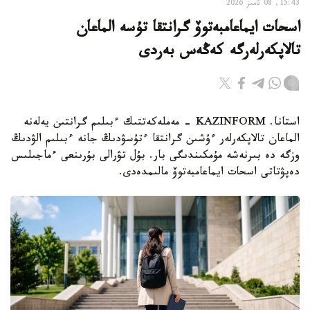
15:43, 08 تامىز 2026
اسحات ايماعامبەتوۆ گرانتقا تۇسە الماعان
تالاپكەرلەرگە كەڭەس بەردى
استانا. KAZINFORM - مەملەكەتتىك ءبىلىم گرانتىن يەلەنە
الماعان تالاپكەرلەر ءۇشىن گرانتقا ءتۇسۋدىڭ جانە ءبىلىم الۋدىڭ
وزگە دە بىرنەشە مۇمكىندىگى بار. بۇل تۋرالى بۇرىنعى ءماجىلىس
دەپۋتاتى اسحات ايماعامبەتوۆ مالىمدەدى.