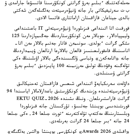
مەملەكەتتىك ءبىلىم بەرۋ گرانتى كونكۋرسىنا قاتىسۋعا جارامدى ۇ
ب ت سەرتيفيكاتى بار جانە ۋنيۆەرسيتەت بەلگىلەگەن شەكتى
بالدى جيناعان قازاقستان ازاماتتارى قاتىسا الادى.
قورقىت اتا اتىنداعى قىزىلوردا ۋنيۆەرسيتەتى IT باعىتىنداعى
وليمپيادالار، جوبالار مەن كونكۋرستاردىڭ جەڭىمپازدارىنا 125
ىشكى گرانت ءبولدى. سونىمەن قاتار جەتىم بالالار مەن اتا-
اناسىنىڭ قامقورلىعىنسىز قالعان بالالارعا ارنالعان ۇيىمداردىڭ
جانە «اتامەكەن» وتباسى ۇلگىسىندەگى بالالار اۋىلىنىڭ ەكى
تۇلەگىنە وقۋدىڭ تولىق مەرزىمىنە 100 پايىزدىق ءبىلىم بەرۋ
گرانتى ۇسىنىلدى.
داۋلەت سەرىكبايەۆ اتىنداعى شىعىس قازاقستان تەحنيكالىق
ۋنيۆەرسيتەتىندە وزىندىك كونكۋرستىق باعدارلامالار اياسىندا 94
گرانت قاراستىرىلعان. ونىڭ ىشىندە EKTU QUIZ-2026
قورىتىندىسى بويىنشا جەتىسۋ، تۇركىستان جانە قىزىلوردا
وبلىستارىنىڭ مەكتەپ تۇلەكتەرىنە ءتورت جىلعا 24, ەكى جىلعا
24 جانە ءبىر جىلعا 24 گرانت بەرىلەدى.
«اقىلدى Awards 2026» كونكۋرسى بويىنشا «التىن بەلگىگە»