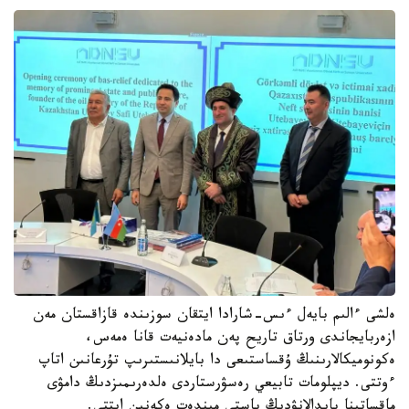
ەلشى ءالىم بايەل ءىس-شارادا ايتقان سوزىندە قازاقستان مەن
ازەربايجاندى ورتاق تاريح پەن مادەنيەت قانا ەمەس،
ەكونوميكالارىنىڭ ۇقساستىعى دا بايلانىستىرىپ تۇرعانىن اتاپ
ءوتتى. ديپلومات تابيعي رەسۋرستاردى ەلدەرىمىزدىڭ دامۋى
ماقساتىنا پايدالانۋدىڭ باستى مىندەت ەكەنىن ايتتى.