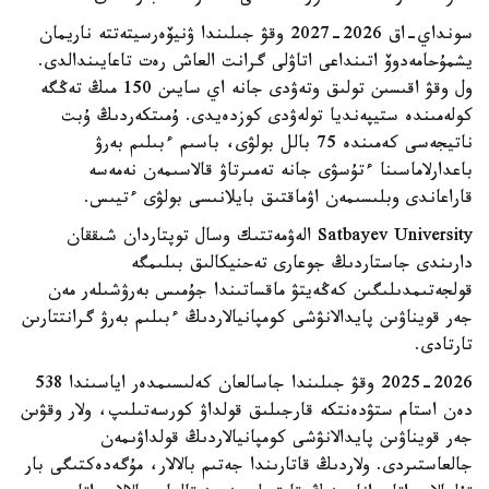
سونداي-اق 2026-2027 وقۋ جىلىندا ۋنيۆەرسيتەتتە ناريمان
يشمۇحامەدوۆ اتىنداعى اتاۋلى گرانت العاش رەت تاعايىندالدى.
ول وقۋ اقىسىن تولىق وتەۋدى جانە اي سايىن 150 مىڭ تەڭگە
كولەمىندە ستيپەنديا تولەۋدى كوزدەيدى. ۇمىتكەردىڭ ۇبت
ناتيجەسى كەمىندە 75 بالل بولۋى، باسىم ءبىلىم بەرۋ
باعدارلاماسىنا ءتۇسۋى جانە تەمىرتاۋ قالاسىمەن نەمەسە
قاراعاندى وبلىسىمەن اۋماقتىق بايلانىسى بولۋى ءتيىس.
Satbayev University الەۋمەتتىك وسال توپتاردان شىققان
دارىندى جاستاردىڭ جوعارى تەحنيكالىق بىلىمگە
قولجەتىمدىلىگىن كەڭەيتۋ ماقساتىندا جۇمىس بەرۋشىلەر مەن
جەر قويناۋىن پايدالانۋشى كومپانيالاردىڭ ءبىلىم بەرۋ گرانتتارىن
تارتادى.
2025-2026 وقۋ جىلىندا جاسالعان كەلىسىمدەر اياسىندا 538
دەن استام ستۋدەنتكە قارجىلىق قولداۋ كورسەتىلىپ، ولار وقۋىن
جەر قويناۋىن پايدالانۋشى كومپانيالاردىڭ قولداۋىمەن
جالعاستىردى. ولاردىڭ قاتارىندا جەتىم بالالار، مۇگەدەكتىگى بار