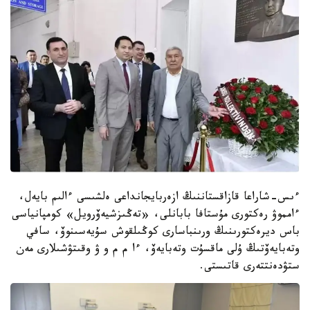
ءىس-شاراعا قازاقستاننىڭ ازەربايجانداعى ەلشىسى ءالىم بايەل،
ءامموۋ رەكتورى مۇستافا بابانلى، «تەڭىزشيەۆرويل» كومپانياسى
باس ديرەكتورىنىڭ ورىنباسارى كوڭىلقوش سۇيەسىنوۆ، سافي
وتەبايەۆتىڭ ۇلى ماقسۇت وتەبايەۆ، ءا م م و ۋ وقىتۋشىلارى مەن
ستۋدەنتتەرى قاتىستى.