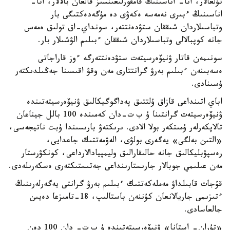
تۇلعالار، اتا- اناسىنىڭ قامقورلىعىنسىز قالعان بالالار، اتا-
اناسىنىڭ ءبىرى نەمەسە ەكەۋى دە مۇگەدەكتىگى بار
وتباسىلاردان شىققان ستۋدەنتتەر، سونداي-اق تولىق ەمەس
جانە كوپبالالى وتباسىلاردان شىققان ءبىلىم الۋشىلار بار.
سونىمەن قاتار ۋنيۆەرسيتەت ستۋدەنتتەرگە ءوز قاراجاتى
ەسەبىنەن ءبىلىم بەرۋ گرانتتارى مەن وقۋ اقىسىنا جەڭىلدىكتەر
ۇسىنادى.
اباي اتىنداعى قازاق ۇلتتىق پەداگوگيكالىق ۋنيۆەرسيتەتىندە
ۋنيۆەرسيتەت گرانتىنا ۇ ب ت-دان كەمىندە 100 بالل جيناعان
تالاپكەرلەر ۇمىتكەر بولا الادى. ىرىكتەۋ بارىسىندا ۇبت ناتيجەسى،
«التىن بەلگى» يەگەرى بولۋى، الەۋمەتتىك جاعدايى،
رەسپۋبليكالىق جانە حالىقارالىق وليمپيادالارداعى، كونكۋرستار
مەن عىلىمي جوبالار جارىستارىنداعى جەتىستىكتەرى ەسكەرىلەدى.
قۇجات قابىلداۋ مەملەكەتتىك ءبىلىم بەرۋ گرانتى يەگەرلەرىنىڭ
ءتىزىمى جاريالانعان كۇننەن باستالىپ، 18-تامىزعا دەيىن
جالعاسادى.
«تۇران- استانا» ۋنيۆەرسيتەتىندە ۇ ب ت- دان 100 دەن