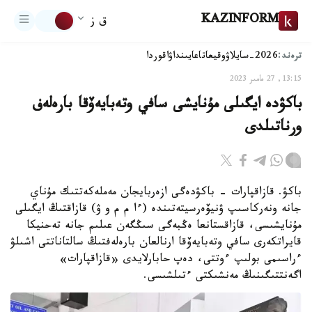
KAZINFORM
ق ز
ترەند:
2026-سايلاۋ
وقيعا
تاعايىنداۋ
اقوردا
13:15, 27 مامىر 2023
باكۋدە ايگىلى مۇنايشى سافي وتەبايەۆقا بارەلەف
ورناتىلدى
باكۋ. قازاقپارات - باكۋدەگى ازەربايجان مەملەكەتتىك مۇناي
جانە ونەركاسىپ ۋنيۆەرسيتەتىندە (ءا م م و ۋ) قازاقتىڭ ايگىلى
مۇنايشىسى، قازاقستانعا ەڭبەگى سىڭگەن عىلىم جانە تەحنيكا
قايراتكەرى سافي وتەبايەۆقا ارنالعان بارەلەفتىڭ سالتاناتتى اشىلۋ
ءراسىمى بولىپ ءوتتى، دەپ حابارلايدى «قازاقپارات»
اگەنتتىگىنىڭ مەنشىكتى ءتىلشىسى.