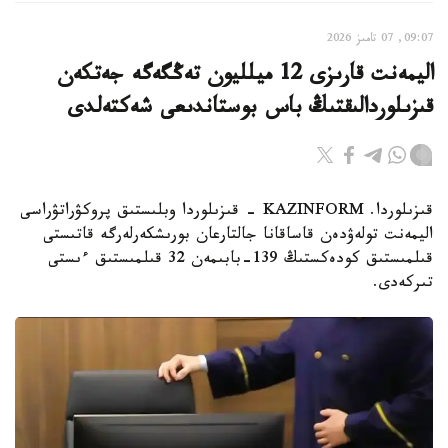
09:07, 07 تامىز 2026
اليمەنت قارىزى 12 ميلليون تەڭگەگە جەتكەن
قىزىلوردالىقتىڭ باس بوستاندىعى شەكتەلدى
قىزىلوردا. KAZINFORM - قىزىلوردا وبلىستىق پروكۋراتۋراسى
اليمەنت تولەۋدەن قاساقانا جالتارعان بورىشكەرلەرگە قاتىستى
قىلمىستىق كودەكستىڭ 139-بابىمەن 32 قىلمىستىق ءىستى
تىركەدى.