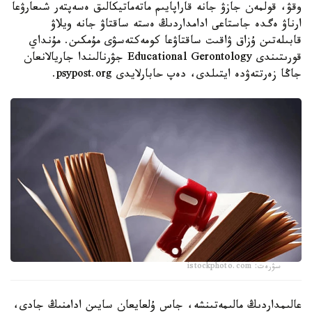
وقۋ، قولمەن جازۋ جانە قاراپايىم ماتەماتيكالىق ەسەپتەر شىعارۋعا
ارناۋ ەگدە جاستاعى ادامداردىڭ ەستە ساقتاۋ جانە ويلاۋ
قابىلەتىن ۇزاق ۋاقىت ساقتاۋعا كومەكتەسۋى مۇمكىن. مۇنداي
قورىتىندى Educational Gerontology جۋرنالىندا جاريالانعان
جاڭا زەرتتەۋدە ايتىلدى، دەپ حابارلايدى psypost.org.
سۋرەت: istockphoto.com
عالىمداردىڭ مالىمەتىنشە، جاس ۇلعايعان سايىن ادامنىڭ جادى،