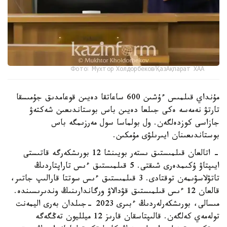
Фото: Мухтор Холдорбеков/ҚазАқпарат ХАА
مۇنداي قىلمىس ءۇشىن 600 ساعاتقا دەيىن قوعامدىق جۇمىسقا
تارتۋ نەمەسە ەكى جىلعا دەيىن باس بوستاندىعىن شەكتەۋ
جازاسى كوزدەلگەن. ول بولماسا سول مەرزىمگە باس
بوستاندىعىنان ايىرىلۋى مۇمكىن.
- اتالعان قىلمىستىق ىستەر بويىنشا 12 بورىشكەرگە قاتىستى
ايىپتاۋ ۇكىمدەرى شىقتى. 5 قىلمىستىق ءىس تاراپتاردىڭ
تاتۋلاسۋىمەن توقتادى. 3 قىلمىستىق ءىس سوتتا قارالىپ جاتىر،
قالعان 12 ءىس قىلمىستىق قۋدالاۋ ورگاندارىنىڭ وندىرىسىندە.
مىسالى، بورىشكەرلەردىڭ ءبىرى 2023 -جىلدان بەرى اليمەنت
تولەمەي كەلگەن. قالىپتاسقان قارىز 12 ميلليون تەڭگەگە