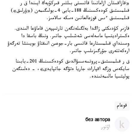
«قازاقستان ازاماتىنا قاتىستى بىلتىر قىركۇيەك ايىندا ق ر
قىلمىستىق كودەكسىنىڭ 188-بابى 4-بولىگىمەن («ۇرلىق»)
قىلمىستىق ءىس قوزعالعانىن ەسكە سالامىز.
قازىر كۇدىكتى زاڭدا بەلگىلەنگەن تارتىپپەن قاماۋعا الىندى.
ەكستراديتسيا ماسەلەسى شەشىلىپ جاتىر. ونىڭ باسقا دا
وسىنداي قىلمىستارعا قاتىسى بار-جوعىن انىقتاۋ بويىنشا تەرگەۋ
ارەكەتتەرى جۇرگىزىلىپ جاتىر.
ق ر قىلمىستىق-پروتسەسسۋالدىق كودەكسىنىڭ 201-بابىنا
سايكەس وزگە اقپارات جاريا ەتۋگە جاتپايدى»، - دەلىنگەن
پوليتسيا مالىمەتىندە.
قوعام
без автора
اۆتور