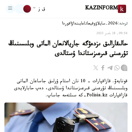
KAZINFORM
ق ز
ترەند:
2026-سايلاۋ
وقيعا
تاعايىنداۋ
اقوردا
09:54, 18 مامىر 2023
حالىقارالىق ىزدەۋگە جاريالانعان الماتى وبلىسىنىڭ
تۇرعىنى قىرعىزستاندا ۇستالدى
قونايەۆ. قازاقپارات – 10 نان استام ۇرلىق جاساعان الماتى
وبلىسىنىڭ تۇرعىنى قىرعىزستاندا ۇستالدى، دەپ حابارلايدى
قازاقپارات Polisia.kz-كە سىلتەمە جاساپ.