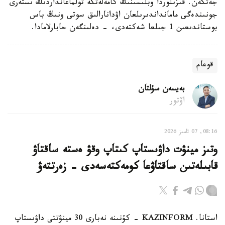
جەتكەن. قىزىلوردا وبلىسىنىڭ كامەلەتكە تولماعانداردىڭ ىستەرى
جونىندەگى مامانداندىرىلعان اۋدانارالىق سوتى ونىڭ باس
بوستاندىعىن 1 جىلعا شەكتەدى، - دەلىنگەن حابارلامادا.
قوعام
بەيسەن سۇلتان
اۆتور
08:16, 07 تامىز 2026
وتىز مينۋت داۋىستاپ كىتاپ وقۋ ەستە ساقتاۋ
قابىلەتىن ساقتاۋعا كومەكتەسەدى - زەرتتەۋ
استانا. KAZINFORM - كۇنىنە نەبارى 30 مينۋتتى داۋىستاپ