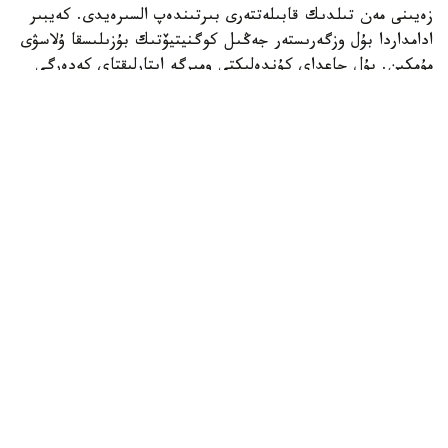
زەيىنى مەن تىلدىك قابىلەتتەرى بىرتىندەپ السىرەيدى. كەيبىر
ادامداردا بۇل وزگەرىستەر جەڭىل كوگنيتيۆتىك بۇزىلىسقا ۇلاسۋى
مۇمكىن. بۇل جاعداي كۇندەلىكتى ومىرگە ايتارلىقتاي كەدەرگى
كەلتىرمەگەنىمەن، بولاشاقتا التسگەيمەر اۋرۋى مەن دەمەنتسيانىڭ
دامۋ قاۋپىن ارتتىرادى.
ءدال وسى سەبەپتى زەرتتەۋشىلەر ءدارى-دارمەكسىز مي ساۋلىعىن
ساقتاۋدىڭ ءتيىمدى تاسىلدەرىن ىزدەۋدە. سولاردىڭ ءبىرى -
ميدى تۇراقتى تۇردە جاتتىقتىرۋ. عالىمدار مۇنداي بەلسەندىلىك
جۇيكە جاسۋشالارى اراسىنداعى بايلانىستى نىعايتىپ، جاسقا
بايلانىستى وزگەرىستەرگە توزىمدىلىكتى ارتتىرادى دەپ
ەسەپتەيدى.
زەرتتەۋ اياسىندا ا ق ش-تاعى دجوردج مەيسون
ۋنيۆەرسيتەتىنىڭ عالىمدارى StrongerMemory باعدارلاماسىنىڭ
تيىمدىلىگىن باعالادى. وعان جاسى 59-دان اسقان 102 ادام
قاتىستى. ولاردىڭ بارلىعى ەستە ساقتاۋ قابىلەتىنىڭ ناشارلاعانىن
ايتقانىمەن، ەشقايسىسىنا دەمەنتسيا دياگنوزى قويىلماعان.
قاتىسۋشىلارعا كۇن سايىن ءۇش تاپسىرمانى ورىنداۋ ۇسىنىلدى: