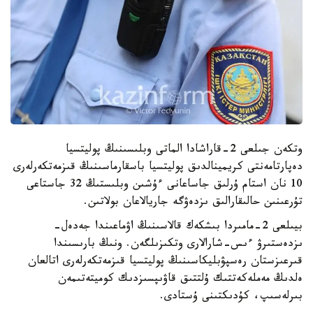
وتكەن جىلعى 2-قاراشادا الماتى وبلىسىنىڭ پوليتسيا
دەپارتامەنتى كريمينالدىق پوليتسيا باسقارماسىنىڭ قىزمەتكەرلەرى
10 نان استام ۇرلىق جاساعانى ءۇشىن وبلىستىڭ 32 جاستاعى
تۇرعىنىن حالىقارالىق ىزدەۋگە جاريالاعان بولاتىن.
بيىلعى 2-مامىردا بىشكەك قالاسىنىڭ اۋماعىندا جەدەل-
ىزدەستىرۋ ءىس-شارالارى وتكىزىلگەن. ونىڭ بارىسىندا
قىرعىزستان رەسپۋبليكاسىنىڭ پوليتسيا قىزمەتكەرلەرى اتالعان
ەلدىڭ مەملەكەتتىك ۇلتتىق قاۋىپسىزدىك كوميتەتىمەن
بىرلەسىپ، كۇدىكتىنى ۇستادى.