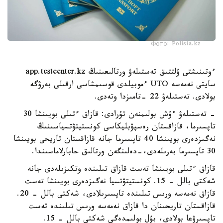
Фото: Polisia.kz
ءوتىنىشتى ۇلتتىق تەستىلەۋ ورتالىعىنىڭ app.testcenter.kz
سايتى نەمەسە UTO ءموبيلدى قوسىمشاسى ارقىلى بەرۋگە
بولادى. تەستىلەۋ 22 -تامىزدا وتەدى.
- تەستىلەۋ ءۇش بولىمنەن تۇرادى: قازاق ءتىلى بويىنشا 30
تاپسىرما، قازاقستان رەسپۋبليكاسى كونستيتۋتسياسىنىڭ
نەگىزدەرى بويىنشا 40 تاپسىرما جانە قازاقستان تاريحى بويىنشا
30 تاپسىرما بەرىلەدى،-دەلىنگەن ورتالىق حابارلاماسىندا.
قازاق ءتىلى بويىنشا تەست قازاق تىلىندە وتكىزىلەدى جانە
شەكتى بالل - 15. كونستيتۋتسيا نەگىزدەرى بويىنشا تەست
قازاق نەمەسە ورىس تىلىندە تاپسىرىلادى، شەكتى بالل - 20.
قازاقستان تاريحىنان دا قازاق نەمەسە ورىس تىلىندە تەست
تاپسىرۋعا بولادى، بۇل بولىمدەگى شەكتى بالل - 15.