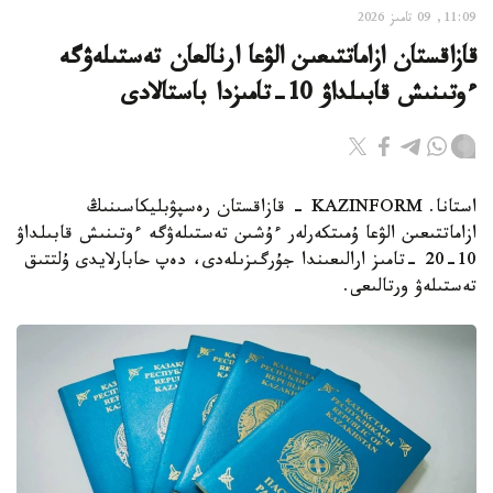
11:09, 09 تامىز 2026
قازاقستان ازاماتتىعىن الۋعا ارنالعان تەستىلەۋگە
ءوتىنىش قابىلداۋ 10-تامىزدا باستالادى
استانا. KAZINFORM - قازاقستان رەسپۋبليكاسىنىڭ
ازاماتتىعىن الۋعا ۇمىتكەرلەر ءۇشىن تەستىلەۋگە ءوتىنىش قابىلداۋ
10-20 -تامىز ارالىعىندا جۇرگىزىلەدى، دەپ حابارلايدى ۇلتتىق
تەستىلەۋ ورتالىعى.