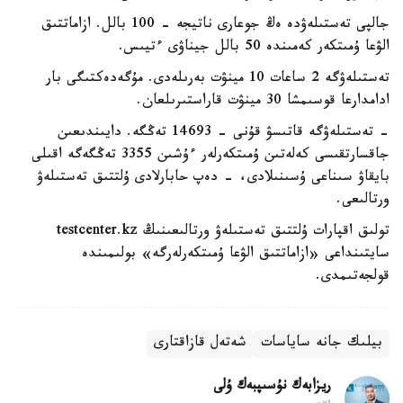
جالپى تەستىلەۋدە ەڭ جوعارى ناتيجە - 100 بالل. ازاماتتىق
الۋعا ۇمىتكەر كەمىندە 50 بالل جيناۋى ءتيىس.
تەستىلەۋگە 2 ساعات 10 مينۋت بەرىلەدى. مۇگەدەكتىگى بار
ادامدارعا قوسىمشا 30 مينۋت قاراستىرىلعان.
- تەستىلەۋگە قاتىسۋ قۇنى - 14693 تەڭگە. دايىندىعىن
جاقسارتقىسى كەلەتىن ۇمىتكەرلەر ءۇشىن 3355 تەڭگەگە اقىلى
بايقاۋ سىناعى ۇسىنىلادى، - دەپ حابارلادى ۇلتتىق تەستىلەۋ
ورتالىعى.
تولىق اقپارات ۇلتتىق تەستىلەۋ ورتالىعىنىڭ testcenter.kz
سايتىنداعى «ازاماتتىق الۋعا ۇمىتكەرلەرگە» بولىمىندە
قولجەتىمدى.
بيلىك جانە ساياسات
شەتەل قازاقتارى
ريزابەك نۇسىپبەك ۇلى