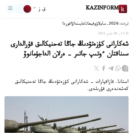
KAZINFORM
ق ز
ترەند:
2026-سايلاۋ
وقيعا
تاعايىنداۋ
اقوردا
17:22, 05 مامىر 2023
شەكارانى كۇزەتۋدىڭ جاڭا تەحنيكالىق قۇرالدارى
سىناقتان ءوتىپ جاتىر - ەرلان الداجۇمانوۆ
استانا. قازاقپارات - شەكارانى كۇزەتۋدىڭ جاڭا تەحنيكالىق
كەشەندەرى قۇرىلدى.