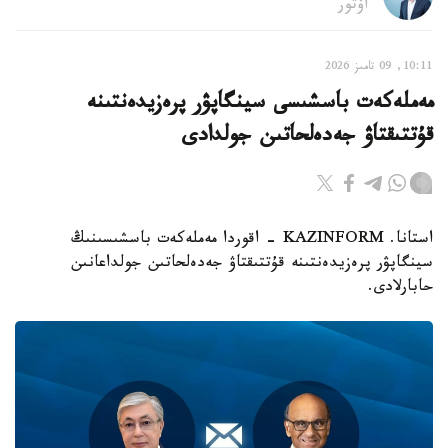
اۆتور
10:11, 09 تامىز 2026
مەملەكەت باسشىسى سينگاپۋر پرەزيدەنتىنە
قۇتتىقتاۋ جەدەلحاتىن جولدادى
استانا. KAZINFORM - اقوردا مەملەكەت باسشىسىنىڭ
سينگاپۋر پرەزيدەنتىنە قۇتتىقتاۋ جەدەلحاتىن جولداعانىن
حابارلادى.