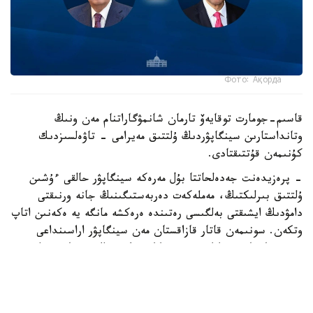
Фото: Ақорда
قاسىم-جومارت توقايەۆ تارمان شانمۋگاراتنام مەن ونىڭ
وتانداستارىن سينگاپۋردىڭ ۇلتتىق مەيرامى - تاۋەلسىزدىك
كۇنىمەن قۇتتىقتادى.
- پرەزيدەنت جەدەلحاتتا بۇل مەرەكە سينگاپۋر حالقى ءۇشىن
ۇلتتىق بىرلىكتىڭ، مەملەكەت دەربەستىگىنىڭ جانە ورنىقتى
دامۋدىڭ ايشىقتى بەلگىسى رەتىندە ەرەكشە مانگە يە ەكەنىن اتاپ
وتكەن. سونىمەن قاتار قازاقستان مەن سينگاپۋر اراسىنداعى
دوستىققا جانە ءوزارا تۇسىنىستىككە نەگىزدەلگەن سان قىرلى
ىنتىماقتاستىق قوس حالىقتىڭ يگىلىگى جولىندا ۇدايى دامي
بەرەتىنىنە سەنىم ءبىلدىردى،-دەلىنگەن اقپاراتتا.
قاسىم-جومارت توقايەۆ تارمان شانمۋگاراتنامنىڭ جاۋاپتى