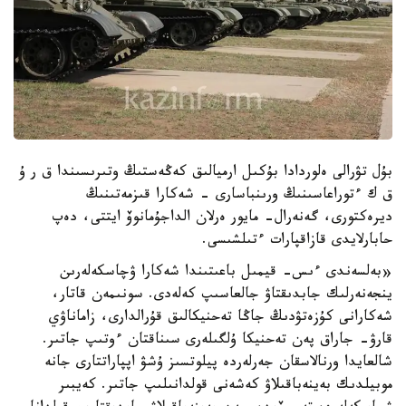
بۇل تۋرالى ەلوردادا بۇكىل ارميالىق كەڭەستىڭ وتىرىسىندا ق ر ۇ
ق ك ءتوراعاسىنىڭ ورىنباسارى - شەكارا قىزمەتىنىڭ
ديرەكتورى، گەنەرال- مايور ەرلان الداجۇمانوۆ ايتتى، دەپ
حابارلايدى قازاقپارات ءتىلشىسى.
«بەلسەندى ءىس- قيمىل باعىتىندا شەكارا ۋچاسكەلەرىن
ينجەنەرلىك جابدىقتاۋ جالعاسىپ كەلەدى. سونىمەن قاتار،
شەكارانى كۇزەتۋدىڭ جاڭا تەحنيكالىق قۇرالدارى، زاماناۋي
قارۋ- جاراق پەن تەحنيكا ۇلگىلەرى سىناقتان ءوتىپ جاتىر.
شالعايدا ورنالاسقان جەرلەردە پيلوتسىز ۇشۋ اپپاراتتارى جانە
موبيلدىك بەينەباقىلاۋ كەشەنى قولدانىلىپ جاتىر. كەيبىر