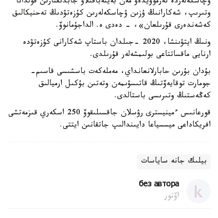
ۋچاسكەلەردە تەرموۆيدەو مەن بەينەباقىلاۋ جابدىقتارىن قولدانا
وتىرىپ، شەكارانىڭ ۇزىن ۋچاسكەلەرىن كۇزەتۋدىڭ تەحنيكالىق
كەشەندەرى قۇرىلعان»، - دەدى ە. الداجۇمانوۆ.
ونىڭ ايتۋىنشا، 2020 -جىلدان باستاپ شەكارانى كۇزەتۋدە
ارنايى ماقساتتاعى بولىمشەلەر قۇرىلدى.
بۇدان بۇرىن حابارلانعانداي، مەملەكەت باسشىسى قاسىم-
جومارت توقايەۆتىڭ قاتىسۋىمەن وتەتىن بۇكىل ارميالىق
كەڭەستىڭ وتىرىسى باستالدى.
قورعانىس ءمينيسترى رۋسلان جاقسىلىقوۆ 250 اسكەري قىزمەتشى
افريكاداعى ميسسياعا دايىندالىپ جاتقانىن ايتتى.
بيلىك جانە ساياسات
без автора
اۆتور